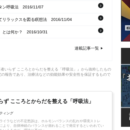
タン呼吸法
2016/11/07
してリラックスを図る瞑想法
2016/11/04
」とは何か？
2016/10/31
果的な「丹田呼吸法」とは？
2016/10/28
連載記事一覧
分で医者いらず こころとからだを整える「呼吸法」』から抜粋したもの
究の報告であり、治療法などの効能効果や安全性を保証するもので
いらず こころとからだを整える「呼吸法」
ティング
ライラなどの不定愁訴は、ホルモンバランスの乱れや環境ストレ
により、自律神経のバランスが崩れることで発症するといわれてい