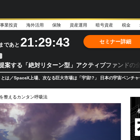
事業投資
海外活用
保険
資産運用
暗号資産
税金
21:29:41
セミナー詳細
まであと
teが提案する「絶対リターン型」アクティブファンドの
ceX上場、次なる巨大市場は「宇宙!?」 日本の宇宙ベンチャーのココ
を整えるカンタン呼吸法