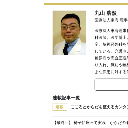
丸山 浩然
医療法人東海 理事
医療法人東海理事
科医師。医学博士
卒。脳神経外科を
している。介護老
糖尿病や高血圧症
り入れ、気功や瞑
まな疾患に対する
連載記事一覧
連載
こころとからだを整えるカンタ
【最終回】 椅子に座って実践 からだの