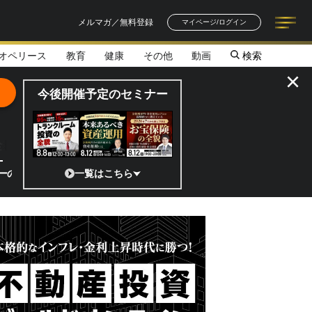
メルマガ／無料登録
マイページ/ログイン
オペリース
教育
健康
その他
動画
検索
記事一覧
連載一覧
著者一覧
書籍一覧
セミナー情報
お知らせ
×
今後開催予定のセミナー
全貌
がスゴイ！／補助金から実需へ、知られざる宇宙産業の構造変革とは
一覧はこちら