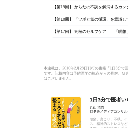
【第19回】 からだの不調を解消するカン
【第18回】 「ツボと気の循環」を意識
【第17回】 究極のセルフケア――「瞑想
【第16回】 疲れやストレスの緩和に効
本連載は、2016年2月28日刊行の書籍『1日3
です。記載内容は予防医学の観点からの見解、研
はございません。
1日3分で医者
丸山 浩然
幻冬舎メディアコンサル
頭痛、肩こり、不眠、イ
ス、精神的ストレスなど