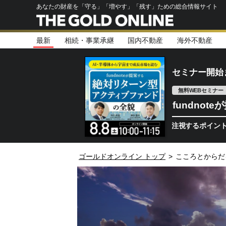
あなたの財産を「守る」「増やす」「残す」ための総合情報サイト
最新
相続・事業承継
国内不動産
海外不動産
セミナー開始
無料WEBセミナー
fundno
体相場は次のステージへ。今、機関投資家が注視するポイントとは／Spa
ゴールドオンライン トップ
>
こころとからだ