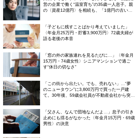
営の企業で働く“温室育ち”の35歳一人息子。親
の〈資産12億円〉を相続も、「1億円の古いビ
ル」しか残らなかったワケ【FPが解説】
「子どもに残すことばかり考えていました」
〈年金月25万円・貯蓄3,900万円〉72歳夫婦が
語る老後の本音
「窓の外の家族連れを見るたびに…」〈年金月
15万円・74歳女性〉シニアマンションで過ご
す“休日の切なさ”
「この街から出たい。でも、売れない」…“夢
のニュータウン”に3,800万円で買った一戸建
て。30年後、59歳会社員が不動産会社から突き
つけられた「残酷な現実」
「父さん、なんで団地なんだよ…」息子の引き
止めにも揺るがなかった〈年金月15万円・69歳
男性〉の決意