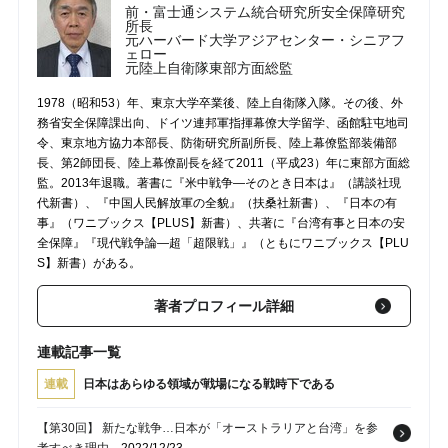
前・富士通システム統合研究所安全保障研究
所長
元ハーバード大学アジアセンター・シニアフ
ェロー
元陸上自衛隊東部方面総監
1978（昭和53）年、東京大学卒業後、陸上自衛隊入隊。その後、外
務省安全保障課出向、ドイツ連邦軍指揮幕僚大学留学、函館駐屯地司
令、東京地方協力本部長、防衛研究所副所長、陸上幕僚監部装備部
長、第2師団長、陸上幕僚副長を経て2011（平成23）年に東部方面総
監。2013年退職。著書に『米中戦争―そのとき日本は』（講談社現
代新書）、『中国人民解放軍の全貌』（扶桑社新書）、『日本の有
事』（ワニブックス【PLUS】新書）、共著に『台湾有事と日本の安
全保障』『現代戦争論―超「超限戦」』（ともにワニブックス【PLU
S】新書）がある。
著者プロフィール詳細
連載記事一覧
連載
日本はあらゆる領域が戦場になる戦時下である
【第30回】 新たな戦争…日本が「オーストラリアと台湾」を参