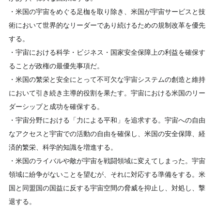
・米国の宇宙をめぐる足枷を取り除き、米国が宇宙サービスと技
術において世界的なリーダーであり続けるための規制改革を優先
する。
・宇宙における科学・ビジネス・国家安全保障上の利益を確保す
ることが政権の最優先事項だ。
・米国の繁栄と安全にとって不可欠な宇宙システムの創造と維持
において引き続き主導的役割を果たす。宇宙における米国のリー
ダーシップと成功を確保する。
・宇宙分野における「力による平和」を追求する。宇宙への自由
なアクセスと宇宙での活動の自由を確保し、米国の安全保障、経
済的繁栄、科学的知識を増進する。
・米国のライバルや敵が宇宙を戦闘領域に変えてしまった。宇宙
領域に紛争がないことを望むが、それに対応する準備をする。米
国と同盟国の国益に反する宇宙空間の脅威を抑止し、対処し、撃
退する。