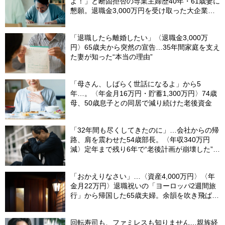
よ！」と断固拒否の専業主婦歴40年・61歳妻に
懇願。退職金3,000万円を受け取った大企業元
本部長の69歳夫が、妻に頭を下げた理由【FP
が解説】
「退職したら離婚したい」〈退職金3,000万
円〉65歳夫から突然の宣告…35年間家庭を支え
た妻が知った“本当の理由”
「母さん、しばらく世話になるよ」から5
年…。〈年金月16万円・貯蓄1,300万円〉74歳
母、50歳息子との同居で減り続けた老後資金
「32年間も尽くしてきたのに」…会社からの帰
路、肩を震わせた54歳部長。〈年収340万円
減〉定年まで残り6年で“老後計画が崩壊した”ワ
ケ
「おかえりなさい」…〈資産4,000万円〉〈年
金月22万円〉退職祝いの「ヨーロッパ2週間旅
行」から帰国した65歳夫婦。余韻を吹き飛ばし
た“破綻の影”
回転寿司も、ファミレスも知りません…親族経