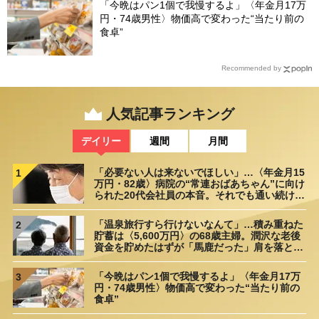
「今晩はパン1個で我慢するよ」〈年金月17万
円・74歳男性〉物価高で変わった“当たり前の
食卓”
Recommended by
人気記事ランキング
デイリー
週間
月間
「必要ない人は来ないでほしい」…〈年金月15
1
万円・82歳〉病院の“常連おばあちゃん”に向け
られた20代会社員の本音。それでも通い続ける
理由
「温泉旅行すら行けないなんて」…積み重ねた
2
貯蓄は〈5,600万円〉の68歳主婦。潤沢な老後
資金を貯めたはずが「馬鹿だった」肩を落とす
理由
「今晩はパン1個で我慢するよ」〈年金月17万
3
円・74歳男性〉物価高で変わった“当たり前の
食卓”