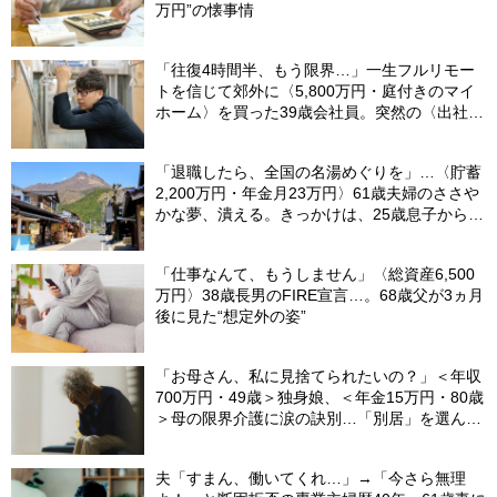
万円”の懐事情
「往復4時間半、もう限界…」一生フルリモー
トを信じて郊外に〈5,800万円・庭付きのマイ
ホーム〉を買った39歳会社員。突然の〈出社
令〉に翻弄される“家族の日常”
「退職したら、全国の名湯めぐりを」…〈貯蓄
2,200万円・年金月23万円〉61歳夫婦のささや
かな夢、潰える。きっかけは、25歳息子から届
いた「まさかのLINE」
「仕事なんて、もうしません」〈総資産6,500
万円〉38歳長男のFIRE宣言…。68歳父が3ヵ月
後に見た“想定外の姿”
「お母さん、私に見捨てられたいの？」＜年収
700万円・49歳＞独身娘、＜年金15万円・80歳
＞母の限界介護に涙の訣別…「別居」を選んだ
娘を襲った“罪悪感”の正体
夫「すまん、働いてくれ…」→「今さら無理