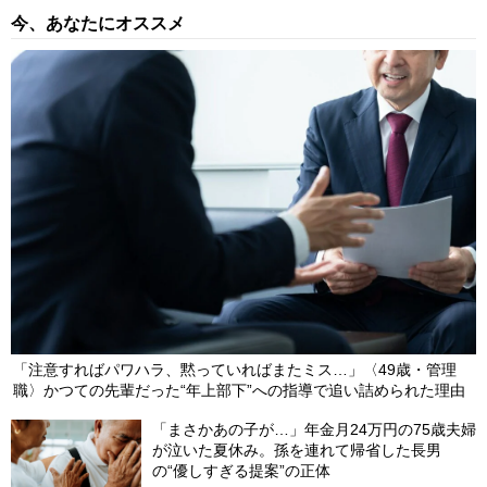
今、あなたにオススメ
「注意すればパワハラ、黙っていればまたミス…」〈49歳・管理
職〉かつての先輩だった“年上部下”への指導で追い詰められた理由
「まさかあの子が…」年金月24万円の75歳夫婦
が泣いた夏休み。孫を連れて帰省した長男
の“優しすぎる提案”の正体