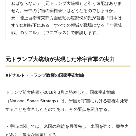
ねばならない」（元トランプ大統領）と引く気配はありま
せん。米中の宇宙の覇権争いはどうなるのでしょうか。
元・陸上自衛隊東部方面総監の渡部悦和氏が著書『日本は
すでに戦時下にある すべての領域が戦場になる「全領域
戦」のリアル』（ワニプラス）で解説します。
元トランプ大統領が実現した米宇宙軍の実力
■ドナルド・トランプ政権の国家宇宙戦略
トランプ前大統領が2018年3月に発表した、国家宇宙戦略
（National Space Strategy）は、米国が宇宙における覇権を死守
することを宣言したものであり、その要点を紹介する。
・宇宙に関しては、米国の利益を最優先し、米国を強く、競争力
があり、偉大な国家にする。