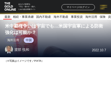
あなたの財産を
マイページ/ログイン
「守る・増やす・残す」
ための総合情報サイト
最新
相続・事業承継
国内不動産
海外不動産
事業投資
海外活用
保険
資
記事一覧
連載一覧
著者一覧
書籍一覧
セミナー情報
お知らせ
米中覇権争いは宇宙でも…米国宇宙軍による防衛
強化は可能か？
海外活用
中国
渡部 悦和
2022.10.7
（※写真はイメージです／PIXTA）