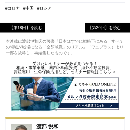
#コロナ
#中国
#ロシア
【第18回】を読む
【第20回】を読む
本連載は渡部悦和氏の著書『日本はすでに戦時下にある すべて
の領域が戦場になる「全領域戦」のリアル』（ワニプラス）より
一部を抜粋し、再編集したものです。
受けたいセミナーが必ず見つかる！
相続・事業承継、国内不動産投資、海外不動産投資、
資産運用、生命保険活用など、セミナー情報はこちら ＞
渡部 悦和