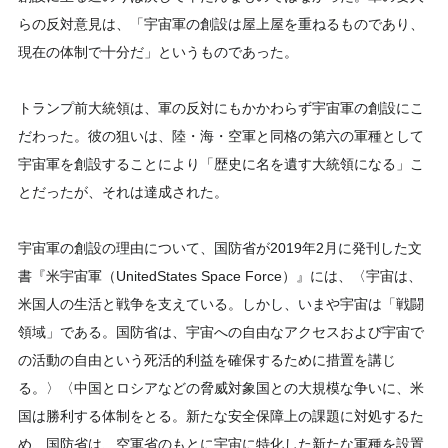
らの反対意見は、「宇宙軍の創設は屋上屋を重ねるものであり、
現在の体制で十分だ」というものであった。
トランプ前大統領は、軍の反対にもかかわらず宇宙軍の創設にこ
だわった。彼の狙いは、陸・海・空軍と同格の第六の軍種として
宇宙軍を創設することにより「歴史に名を遺す大統領になる」こ
とだったが、それは達成された。
宇宙軍の創設の理由について、国防省が2019年2月に発刊した文
書『米宇宙軍（UnitedStates Space Force）』には、〈宇宙は、
米国人の生活と戦争を支えている。しかし、いまや宇宙は「戦闘
領域」である。国防省は、宇宙への自由なアクセスおよび宇宙で
の活動の自由という死活的利益を確保するために措置を講じ
る。〉〈中国とロシアなどの脅威対象国との大規模な争いに、米
国は勝利する体制をとる。新たな安全保障上の課題に対処するた
め、国防省は、空軍省のもとに宇宙に特化した新たな軍種を設置