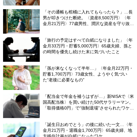
「その通帳も棺桶に入れてもらったら？」…長
男が叩きつけた断絶。〈資産8,500万円〉〈年
金月21万円〉77歳男性、潤沢な資産を守り抜い
た“代償”
「旅行の予定はすべて白紙になりました」〈年
金月33万円・貯蓄5,000万円〉65歳夫婦、孫と
の時間を優先し続けた末に気づいたこと
「孫が来なくなって半年…」〈年金月22万円・
貯蓄1,700万円〉73歳女性、ようやく気づい
た“老後に必要なもの”
「配当金で年金を補うはずが…」新NISAで〈米
国高配当株〉を買い続けた50代サラリーマン。
「取得価格0円」で“強制退場”させられたワケ
【CFPが解説】
「誕生日おめでとう」の後に続いた一文…〈年
金月21万円・退職金1,700万円〉65歳夫婦、地
方移住計画が白紙になったワケ