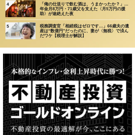
「俺の仕送りで飲む酒は、うまかったか？」…
4
年金月8万円・71歳父を支えた〈月5万円の援
助〉が途絶えた夜
税務調査官「相続税はゼロです…」66歳夫の遺
5
産は“数億円”だったのに、妻が〈無税〉で済ん
だワケ【税理士が解説】