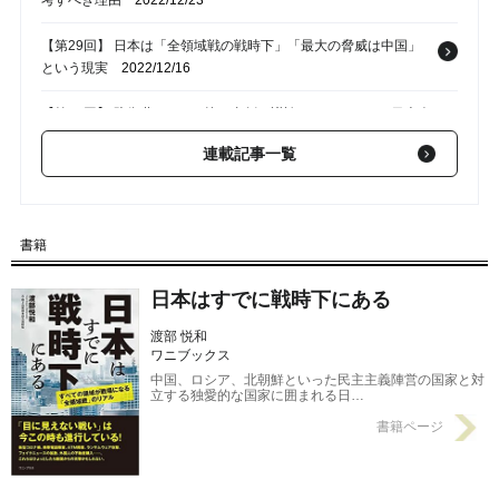
考すべき理由
2022/12/23
【第29回】 日本は「全領域戦の戦時下」「最大の脅威は中国」
という現実
2022/12/16
【第28回】 防衛費GDP1％枠を真剣に議論してこなかった日本人
の怠慢
2022/12/09
連載記事一覧
【第27回】 「スパイ防止法」がない日本！いつまでスパイ天国
を続けるのか
2022/12/02
書籍
【第26回】 防衛省との協力拒否！中国と学術交流する日本学術
会議の矛盾
2022/11/25
日本はすでに戦時下にある
渡部 悦和
ワニブックス
中国、ロシア、北朝鮮といった民主主義陣営の国家と対
立する独愛的な国家に囲まれる日…
書籍ページ