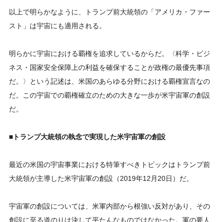
以上で明らかなように、トランプ前大統領の「アメリカ・ファー
スト」は宇宙にも適用される。
明らかに宇宙における覇権を追求しているからだ。〈科学・ビジ
ネス・国家安全保障上の利益を確保することが政権の最優先事項
だ。〉という記述は、米国のあらゆる分野における覇権宣言なの
だ。この宇宙での覇権確立のための大きな一歩が米宇宙軍の創設
だ。
■トランプ大統領の執念で実現した米宇宙軍の創設
最近の米国の宇宙事業における特筆すべきトピックはトランプ前
大統領が主導した米宇宙軍の創設（2019年12月20日）だ。
宇宙軍の創設については、米軍内部から根強い反対があり、その
創設に至る道のりは決して平たんなものではなかった。軍の要人