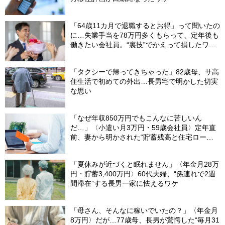
「64歳11カ月で退職するとお得」って聞いたの
に…失業手当を78万円多くもらって、定年後も
働きたい会社員。“裏技”でかえって損したワケ
【社労士が解説】
「タクシーで帰ってきちゃった」82歳母、サ高
住生活で初めての外出…長男宅で明かした切実
な思い
「なぜ年収850万円でもこんなに苦しいん
だ…」〈小遣い月3万円・59歳会社員〉定年直
前、妻から明かされた“貯蓄残高と住宅ロー
ン”に絶句
「夏休みが近づくと眠れません」〈年金月28万
円・貯蓄3,400万円〉60代夫婦、“孫連れで2週
間滞在”する長男一家に怯えるワケ
「母さん、そんなに稼いでいたの？」〈年金月
8万円〉だが…77歳母、長男が驚愕した“毎月31