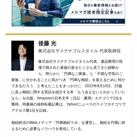
後藤 光
株式会社サステナブルスタイル 代表取締役
株式会社サステナブルスタイル代表。遺品整理の現
場で残された家族の姿をたくさん見てきた経験か
ら、明らかに「円満なご家族」と「不穏な空気のご
家族」に分かれることに気がつき「円満な相続」を迎えるために何が
できるだろう、と考えたことをきっかけに、2022年8月10日、23篇
に及ぶ相続に関する実話を紹介する本「もう会えないとわかっていた
なら」を出版。Amazonの日本文学（日記・書簡）カテゴリで1位を
獲得。同書籍の抜粋転載記事は、Yahoo!ニュースのライフカテゴリで
アクセス数1位を記録。
相続終活のWebメディア「円満相続ラボ」を運営し、相続を円満に終
えるために必要なノウハウを発信している。