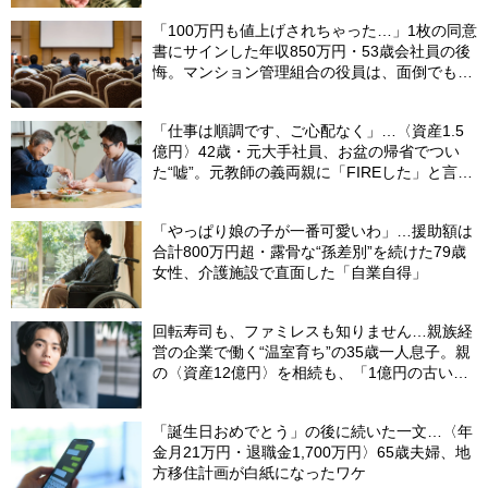
「100万円も値上げされちゃった…」1枚の同意
書にサインした年収850万円・53歳会社員の後
悔。マンション管理組合の役員は、面倒でも自
分でやらないと〈損する〉ワケ【マンション管
理コンサルタントが警鐘】
「仕事は順調です、ご心配なく」…〈資産1.5
億円〉42歳・元大手社員、お盆の帰省でつい
た“嘘”。元教師の義両親に「FIREした」と言え
なかったワケ
「やっぱり娘の子が一番可愛いわ」…援助額は
合計800万円超・露骨な“孫差別”を続けた79歳
女性、介護施設で直面した「自業自得」
回転寿司も、ファミレスも知りません…親族経
営の企業で働く“温室育ち”の35歳一人息子。親
の〈資産12億円〉を相続も、「1億円の古いビ
ル」しか残らなかったワケ【FPが解説】
「誕生日おめでとう」の後に続いた一文…〈年
金月21万円・退職金1,700万円〉65歳夫婦、地
方移住計画が白紙になったワケ