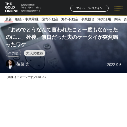
あなたの財産を
マイページ/ログイン
「守る・増やす・残す」
ための総合情報サイト
最新
相続・事業承継
国内不動産
海外不動産
事業投資
海外活用
保険
資
記事一覧
連載一覧
著者一覧
書籍一覧
セミナー情報
お知らせ
「おめでとうなんて言われたこと一度もなかった
のに…」死後、無口だった夫のケータイが突然鳴
ったワケ
その他
大人の教養
後藤 光
2022.9.5
（画像はイメージです／PIXTA）