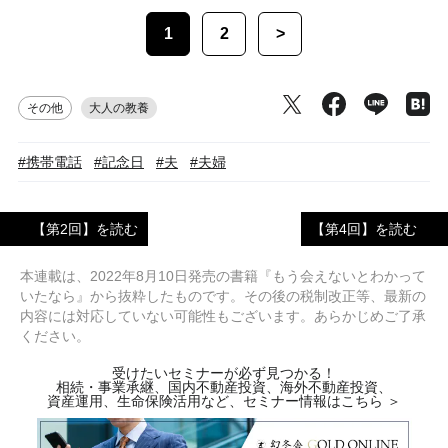
1
2
>
その他
大人の教養
#携帯電話
#記念日
#夫
#夫婦
【第2回】を読む
【第4回】を読む
本連載は、2022年8月10日発売の書籍『もう会えないとわかって
いたなら』から抜粋したものです。その後の税制改正等、最新の
内容には対応していない可能性もございます。あらかじめご了承
ください。
受けたいセミナーが必ず見つかる！
相続・事業承継、国内不動産投資、海外不動産投資、
資産運用、生命保険活用など、セミナー情報はこちら ＞