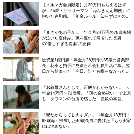
【メルマガ会員限定】月20万円もらえるはず
が…45歳・サラリーマン「ねんきん定期便」に
抱いた違和感。「年金ルール」知らずにそのま
ま20年…65歳で受け取ることになる年金額に唖
然「何かの間違いでは？」
「まさかあの子が…」年金月24万円の75歳夫婦
が泣いた夏休み。孫を連れて帰省した長男
の“優しすぎる提案”の正体
総資産1億円超・年金月28万円の65歳元営業部
長、花束と拍手に見送られ会社員生活に幕。翌
日から始まった「今日、誰とも喋らなかった」
の余生
「お義母さんとして、正解がわからない…」＜
年金14万円＞71歳母、「孫の合格祝い」で上京
も…タワマンの台所で感じた「義娘の本音」
「親だからって甘えすぎよ」〈年金月13万円・
68歳母〉帰省した40歳長男に告げた「もう実家
には泊めない」