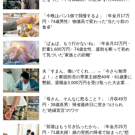
内株式市場概況】
「今晩はパン1個で我慢するよ」〈年金月17万
円・74歳男性〉物価高で変わった“当たり前の
食卓”
「ばぁば、もう行かないね」〈年金月22万円・
貯蓄1,600万円〉74歳女性…援助を断って初め
て気づいた“家族との距離”
夫「すまん、働いてくれ…」→「今さら無理
よ！」と断固拒否の専業主婦歴40年・61歳妻に
懇願。退職金3,000万円を受け取った大企業元
本部長の69歳夫が、妻に頭を下げた理由【FP
が解説】
「母さん、そんなに怒ること？」〈月収49万
円・38歳長男〉帰省最終日に突きつけられ
た“絶縁宣言”のワケ
「部屋はもう引き払ったから」〈年金月25万
円・71歳夫婦〉娘の突然の帰省で始まった"想