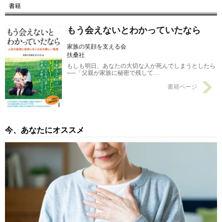
書籍
【第20回】 「お前には相続させない！」激怒する父…。娘に哀
願され、司法書士が提案した「遺言書」のかたち
2023/01/15
もう会えないとわかっていたなら
【第19回】 「親父も同じ気持ちだったんだ…」亡き旦那が宛て
家族の笑顔を支える会
た遺言書に妻、涙
2023/01/07
扶桑社
もしも明日、あなたの大切な人が死んでしまうとしたら
──「父親が家族に秘密で残して…
書籍ページ
今、あなたにオススメ