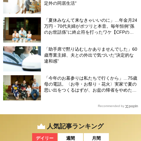
定外の同居生活"
「夏休みなんて来なきゃいいのに」…年金月24
万円・70代夫婦がポツリと本音。毎年恒例“孫
のお世話係”に終止符を打ったワケ【CFPの助
言】
「助手席で黙り込むしかありませんでした」60
歳専業主婦、夫との外出で気づいた“決定的な
違和感”
「今年のお墓参りは私たちで行くから」…75歳
母の電話。〈お寺・お祭り・花火〉実家で夏の
思い出をつくるはずが、お盆の帰省をやめた理
由
Recommended by
人気記事ランキング
デイリー
週間
月間