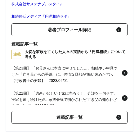
株式会社サステナブルスタイル
相続終活メディア「円満相続ラボ」
著者プロフィール詳細
連載記事一覧
大切な家族を亡くした人々の実話から「円満相続」について
連載
考える
【第23回】 「お母さんは本当に幸せでした…」相続争い中見つ
けた「亡き母からの手紙」に、強情な旦那が“悔い改めた”ワケ
【行政書士の実録】
2023/02/01
【第22回】 「遺産が欲しい！家は売ろう！」介護を一切せず、
実家を避け続けた娘…家族会議で明かされた“亡き父の知られざ
る想い”に涙
2023/01/29
連載記事一覧
【第21回】 【実話】78歳、夫は先立ち、一人孤独に終活する老
女「息子夫婦には手伝ってもらえない…」。家族がとった“意外
な行動”とは
2023/01/22