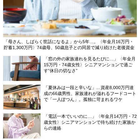
「母さん、しばらく世話になるよ」から5年…。〈年金月16万円・
貯蓄1,300万円〉74歳母、50歳息子との同居で減り続けた老後資金
「窓の外の家族連れを見るたびに…」〈年金月
15万円・74歳女性〉シニアマンションで過ご
す“休日の切なさ”
「夏休みは一段と辛いな」…資産8,000万円達
成の66歳男性、家族連れが溢れるフードコート
で「一人ぽつん」。孤独に苛まれるワケ
「電話一本でいいのに…」〈年金月14万円・72
歳女性〉シニアマンションで待ち続けた家族か
らの連絡