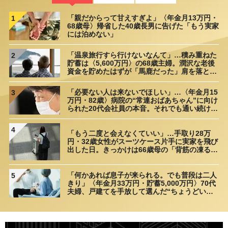
「親だからって甘えすぎよ」〈年金月13万円・
1
68歳母〉帰省した40歳長男に告げた「もう実家
には泊めない」
「温泉旅行すら行けないなんて」…積み重ねた
2
貯蓄は〈5,600万円〉の68歳主婦。潤沢な老後
資金を貯めたはずが「馬鹿だった」肩を落とす
理由
「必要ない人は来ないでほしい」…〈年金月15
3
万円・82歳〉病院の“常連おばあちゃん”に向け
られた20代会社員の本音。それでも通い続ける
理由
4
「もう二度と会えなくていい」…手取り28万
円・32歳女性がスーツケース片手に実家を飛び
出した日。きっかけは66歳母の「背筋の凍る一
言」
「何かあれば息子が来られる。でも普段は二人
5
きり」〈年金月33万円・貯蓄5,000万円〉70代
夫婦、戸建てを手放して選んだ“ちょうどいい
距離”