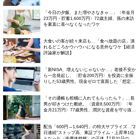
「今日の夕飯、また増やさなきゃ…」〈年金月
23万円・貯蓄1,600万円〉72歳主婦、孫の来訪
を素直に喜べなくなったワケ
大食いの客が続々来店も…「食べ放題の店」潰
れるどころかウハウハになる意外なワケ【経済
評論家が解説】
「新NISA、増えないじゃないか…」老後不安か
ら一念発起し、〈貯金200万円〉を投資に全振
りした53歳男性。現金ゼロで直面した「想定外
の出費」【FPの助言】
「その通帳も棺桶に入れてもらったら？」…長
男が叩きつけた断絶。〈資産8,500万円〉〈年
金月21万円〉77歳男性、潤沢な資産を守り抜い
た“代償”
配当「600円→1,640円」の特大サプライズ…“2
日連続”ストップ高、東証プライム・上昇率1位
となった〈半導体銘柄〉の正体【7月31日の国