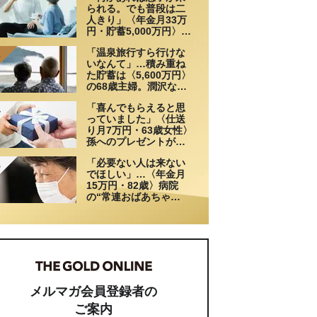
られる。でも普段は二
人きり」〈年金月33万
円・貯蓄5,000万円〉70
代夫婦、戸建てを手放
「温泉旅行すら行けな
して選んだ“ちょうどい
3
いなんて」…積み重ね
い距離”
た貯蓄は〈5,600万円〉
の68歳主婦。潤沢な老
後資金を貯めたはずが
「喜んでもらえると思
「馬鹿だった」肩を落
4
っていました」〈仕送
とす理由
り月7万円・63歳女性〉
孫へのプレゼントがき
っかけで崩れた親子関
「必要ない人は来ない
係
5
でほしい」…〈年金月
15万円・82歳〉病院
の“常連おばあちゃ
ん”に向けられた20代会
社員の本音。それでも
通い続ける理由
メルマガ会員登録者の
ご案内