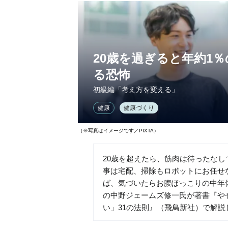
20歳を過ぎると年約1
る恐怖
初級編「考え方を変える」
健康
健康づくり
（※写真はイメージです／PIXTA）
20歳を超えたら、筋肉は待ったな
事は宅配、掃除もロボットにお任せ
ば、気づいたらお腹ぽっこりの中年
の中野ジェームズ修一氏が著書『や
い」31の法則』（飛鳥新社）で解説