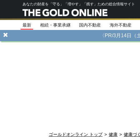
あなたの財産を「守る」「増やす」「残す」ための総合情報サイト
最新
相続・事業承継
国内不動産
海外不動産
〈PR/3月14
ゴールドオンライン トップ
>
健康
>
健康づ