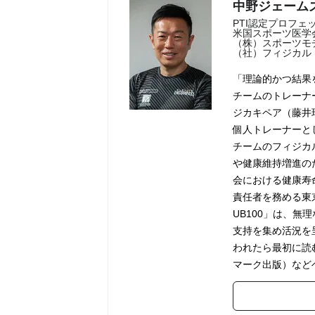
中野ジェーム
PTI認定プロフ
米国スポーツ医学
（株）スポーツモ
（社）フィジカル
「理論的かつ結果
チームのトレーナ
ジカキペア（藤井
個人トレーナーと
チームのフィジカ
や健康維持増進の
会における健康寿
責任者を務める東
UB100」は、
支持を集め活況を
われたら最初に読
マーク出版）など