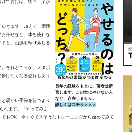
つけておけば、後々、楽が
ていきます。加えて、階段
にお任せなど、体を使わな
ドドと、山肌を転げ落ちる
に。それどころか、メタボ
で歩けなくなる恐れもあり
長年の経験をもとに、著者は断
言します。この世にやせない人
など、存在しません。
りと暖かい季節を待つより
詳しくはコチラ＞＞＞
えられます。「やってみよ
トでもOK。今すぐできそうなトレーニングから始めてみて