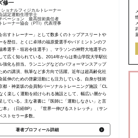
ズ修一
ェッショナルフィジカルトレーナー
会認定運動生理学士
チベーション 最高技術責任者
トレーナー協会（PTI）代表理事
を出すトレーナー」として数多くのトップアスリートや
ーを歴任。とくに卓球の福原愛選手やバドミントンのフ
瑞希選手・垣岩令佳選手）、マラソンの神野大地選手の
して広く知られている。2014年からは青山学院大学駅伝
ル強化も担当。ランニングなどのパフォーマンスアップ
ための講演、執筆など多方向で活躍。近年は超高齢化社
命延伸のための啓蒙活動にも注力している。自身が技術
京都・神楽坂の会員制パーソナルトレーニング施設「CL
無理なく楽しく運動を続けられる施設として、幅広い層から
呈している。主な著書に『医師に「運動しなさい」と言
む本』（日経BP）、『世界一伸びるストレッチ』（サン
ベストセラー多数。
著者プロフィール詳細