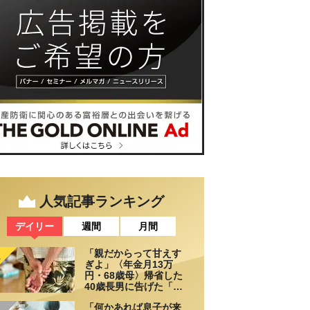
人気記事ランキング
デイリー
週間
月間
「親だからって甘えす
1
ぎよ」〈年金月13万
円・68歳母〉帰省した
40歳長男に告げた「も
う実家には泊めない」
「何かあれば息子が来
2