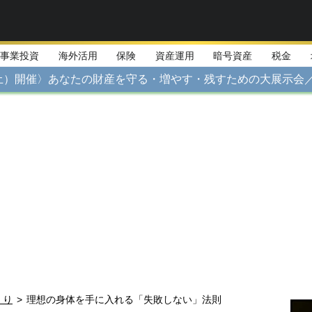
事業投資
海外活用
保険
資産運用
暗号資産
税金
日（土）開催〉あなたの財産を守る・増やす・残すための大展示会
くり
>
理想の身体を手に入れる「失敗しない」法則