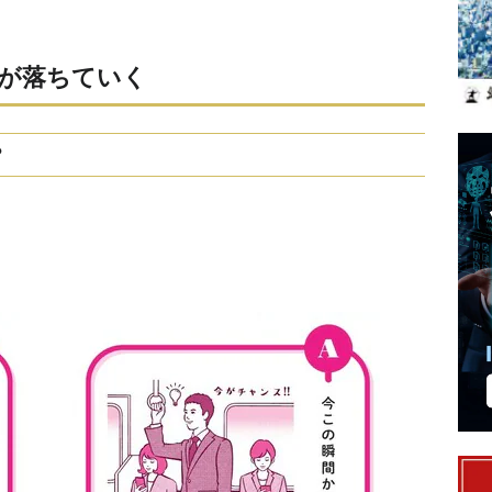
量が落ちていく
？