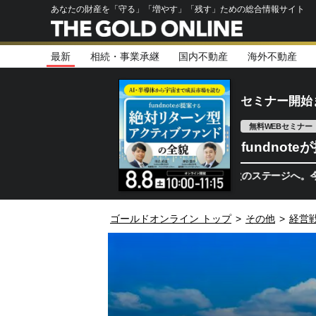
あなたの財産を「守る」「増やす」「残す」ための総合情報サイト
最新
相続・事業承継
国内不動産
海外不動産
セミナー開始
無料WEBセミナー
fundno
半導体相場は次のステージへ。今、機関投資
ゴールドオンライン トップ
>
その他
>
経営