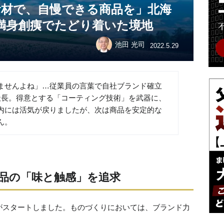
食材で、自慢できる商品を」北海
満身創痍でたどり着いた境地
池田 光司
2022.5.29
ませんよね」…従業員の言葉で自社ブランド確立
社長。得意とする「コーティング技術」を武器に、
内には活気が戻りましたが、次は商品を安定的な
ん。
品の「味と触感」を追求
がスタートしました。ものづくりにおいては、ブランド力