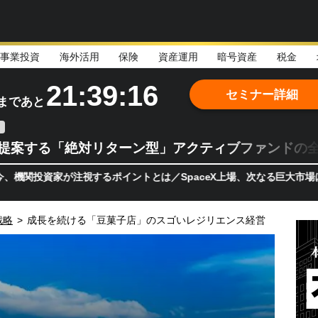
事業投資
海外活用
保険
資産運用
暗号資産
税金
21:39:14
セミナー詳細
まであと
teが提案する「絶対リターン型」アクティブファンドの
家が注視するポイントとは／SpaceX上場、次なる巨大市場は「宇宙!
戦略
>
成長を続ける「豆菓子店」のスゴいレジリエンス経営