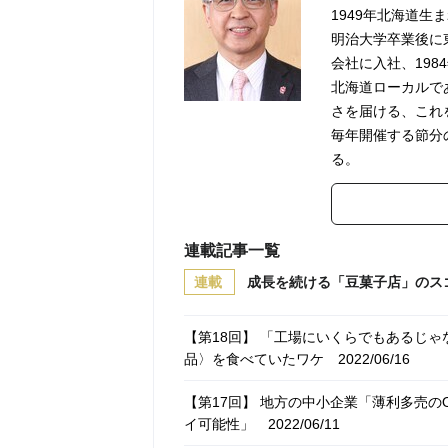
1949年北海道生
明治大学卒業後に
会社に入社、19
北海道ローカルで
さを届ける、これ
毎年開催する節分
る。
連載記事一覧
連載
成長を続ける「豆菓子店」のス
【第18回】 「工場にいくらでもあるじ
品〉を食べていたワケ
2022/06/16
【第17回】 地方の中小企業「薄利多売
イ可能性」
2022/06/11