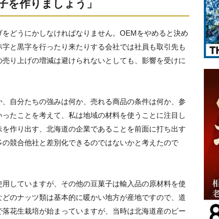
子を作りましょう」
げをどうにかしなければなりません。OEMをやめると決め
赤字と黒字を行ったり来たりする会社では社員も取引先も
の売り上げの増減は避けられないとしても、影響を受けに
か、自分たちの強みは何か、売れる商品の条件は何か、参
いったことを考えて、私は地域の材料を使うことに注目し
味を作り出す、北海道の企業であることを前面に打ち出す
多の競合他社と差別化できるのではないかと考えたので
使用していますが、その他の豆菓子は輸入品の原材料を使
などのナッツ類は基本的に暖かい地方が産地ですので、道
で落花生栽培が始まっていますが、当時は北海道産のピー