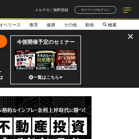
メルマガ／無料登録
マイページ/ログイン
オペリース
教育
健康
その他
動画
検索
記事一覧
連載一覧
著者一覧
書籍一覧
セミナー情報
お知らせ
×
今後開催予定のセミナー
全貌
?」 日本の宇宙ベンチャーのココがスゴイ！／補助金から実需へ、知られ
一覧はこちら