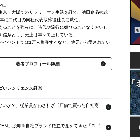
まれ。
東京・大阪でのサラリーマン生活を経て、池田食品株式
84年に二代目の同社代表取締役社長に就任。
あることを強みに、時代や流行に媚びることなくおいし
を信条とし、売上は年々向上している。
のイベントでは1万人集客するなど、地元から愛されてい
著者プロフィール詳細
ゴいレジリエンス経営
ゃないか？」従業員がわざわざ〈店舗で買った自社商
のOEM」脱却＆自社ブランド確立で見えてきた「スゴ