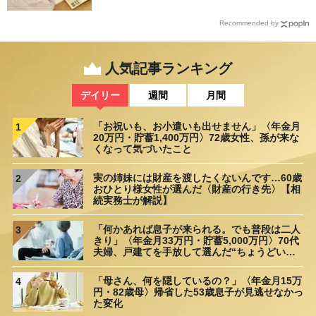
Recommended by
人気記事ランキング
デイリー
週間
月間
「お祝いも、お小遣いも出せません」〈年金月
1
20万円・貯蓄1,400万円〉72歳女性、孫が来な
くなって気づいたこと
実の姉妹には財産を渡したくないんです…60歳
2
おひとり様女性が選んだ〈財産の行き先〉【相
続実務士が解説】
「何かあれば息子が来られる。でも普段は二人
3
きり」〈年金月33万円・貯蓄5,000万円〉70代
夫婦、戸建てを手放して選んだ“ちょうどいい
距離”
「母さん、何を隠しているの？」〈年金月15万
4
円・82歳母〉帰省した53歳息子が見逃せなかっ
た変化