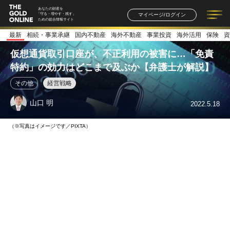
あなたの財産を
マイページ/ログイン
「守る・増やす・残す」
ための総合情報サイト
最新
相続・事業承継
国内不動産
海外不動産
事業投資
海外活用
保険
資
記事一覧
連載一覧
著者一覧
書籍一覧
セミナー情報
お知らせ
仮想通貨取引口座が、不正利用の被害に…「免責
特約」の効力はどこまで及ぶか【弁護士が解説】
その他
経営戦略
山口 明
2022.5.18
（※写真はイメージです／PIXTA）