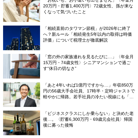
「お祝いも、お小遣いも出せません」〈年金月
20万円・貯蓄1,400万円〉72歳女性、孫が来な
くなって気づいたこと
「相続直前のタワマン節税」が2026年に終了
へ？新ルール「相続発生5年以内の取得は時価
評価」について税理士が徹底解説
「窓の外の家族連れを見るたびに…」〈年金月
15万円・74歳女性〉シニアマンションで過ご
す“休日の切なさ”
「あと4年いれば1億円ですから…」年収850万
円の56歳大手会社員、17時半・定時ジャストで
軽やかに帰路。若手社員の冷たい視線にも「だ
からなに？」の理由【CFPの助言】
「ビジネスクラスにしか乗らない」と決めた老
後…。〈貯蓄6,300万円・69歳元会社員〉帰国
後に募った後悔