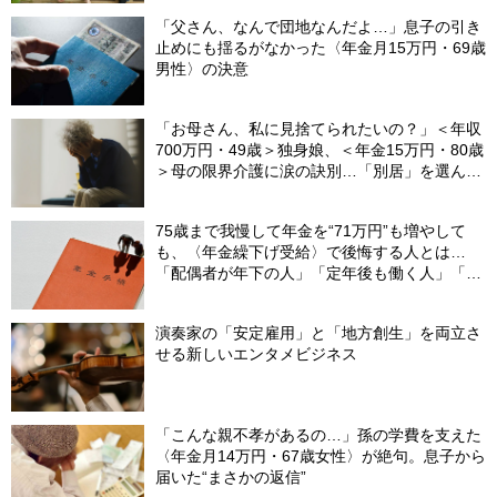
「父さん、なんで団地なんだよ…」息子の引き
止めにも揺るがなかった〈年金月15万円・69歳
男性〉の決意
「お母さん、私に見捨てられたいの？」＜年収
700万円・49歳＞独身娘、＜年金15万円・80歳
＞母の限界介護に涙の訣別…「別居」を選んだ
娘を襲った“罪悪感”の正体
75歳まで我慢して年金を“71万円”も増やして
も、〈年金繰下げ受給〉で後悔する人とは…
「配偶者が年下の人」「定年後も働く人」「特
別な年金を受け取れる人」【CFPが解説】
演奏家の「安定雇用」と「地方創生」を両立さ
せる新しいエンタメビジネス
「こんな親不孝があるの…」孫の学費を支えた
〈年金月14万円・67歳女性〉が絶句。息子から
届いた“まさかの返信”