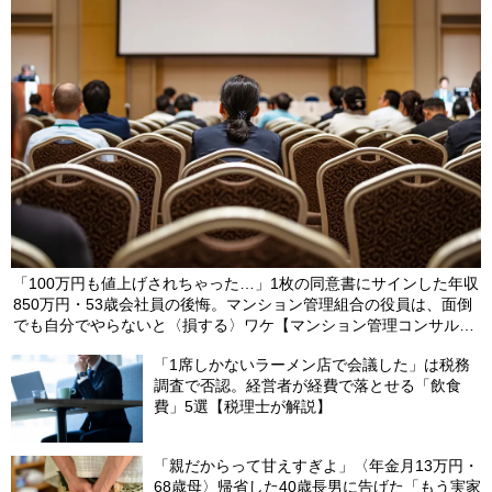
解説】
2024/11/08
「100万円も値上げされちゃった…」1枚の同意書にサインした年収
850万円・53歳会社員の後悔。マンション管理組合の役員は、面倒
でも自分でやらないと〈損する〉ワケ【マンション管理コンサルタ
ントが警鐘】
「1席しかないラーメン店で会議した」は税務
調査で否認。経営者が経費で落とせる「飲食
費」5選【税理士が解説】
「親だからって甘えすぎよ」〈年金月13万円・
68歳母〉帰省した40歳長男に告げた「もう実家