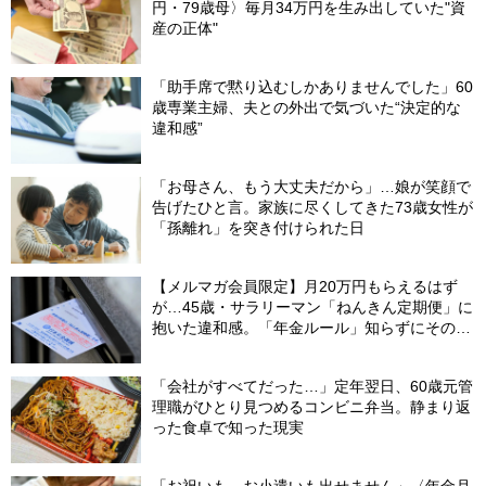
円・79歳母〉毎月34万円を生み出していた"資
産の正体"
「助手席で黙り込むしかありませんでした」60
歳専業主婦、夫との外出で気づいた“決定的な
違和感”
「お母さん、もう大丈夫だから」…娘が笑顔で
告げたひと言。家族に尽くしてきた73歳女性が
「孫離れ」を突き付けられた日
【メルマガ会員限定】月20万円もらえるはず
が…45歳・サラリーマン「ねんきん定期便」に
抱いた違和感。「年金ルール」知らずにそのま
ま20年…65歳で受け取ることになる年金額に唖
然「何かの間違いでは？」
「会社がすべてだった…」定年翌日、60歳元管
理職がひとり見つめるコンビニ弁当。静まり返
った食卓で知った現実