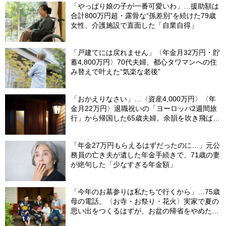
「やっぱり娘の子が一番可愛いわ」…援助額は
合計800万円超・露骨な“孫差別”を続けた79歳
女性、介護施設で直面した「自業自得」
「戸建てには戻れません」〈年金月32万円・貯
蓄4,800万円〉70代夫婦、都心タワマンへの住
み替えで叶えた“気楽な老後”
「おかえりなさい」…〈資産4,000万円〉〈年
金月22万円〉退職祝いの「ヨーロッパ2週間旅
行」から帰国した65歳夫婦。余韻を吹き飛ばし
た“破綻の影”
「年金27万円もらえるはずだったのに…」元公
務員の亡き夫が遺した年金手続きで、71歳の妻
が絶句した「少なすぎる年金額」
「今年のお墓参りは私たちで行くから」…75歳
母の電話。〈お寺・お祭り・花火〉実家で夏の
思い出をつくるはずが、お盆の帰省をやめた理
由