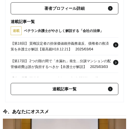
著者プロフィール詳細
連載記事一覧
連載
ベテラン弁護士がやさしく解説する「会社の法律」
【第18回】 質権設定者の担保価値維持義務違反、債権者の救済
策を弁護士が解説【最高裁H18.12.21】
2025/03/04
【第17回】 2つの階の間で「水漏れ」発生…分譲マンションの配
管修繕費は誰が負担するべきか【弁護士が解説】
2025/03/03
【第16回】 不動産オーナーに人気の＜相続税対策＞に潜む、2つ
の落とし穴【弁護士が解説】
2024/12/20
連載記事一覧
【第15回】 いい加減、土地を返してくれないか？…所有地をタ
ダで借り、家を建てて暮らす親族に出て行ってもらうことは可能
か【弁護士が解説】
2024/11/18
今、あなたにオススメ
【第14回】 賃貸物件オーナーが「サブリース契約更新解除」を
勝ち取った令和5年の判例…今後の同種事例の指針に【弁護士が