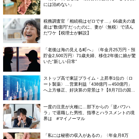
には泊めない」
税務調査官「相続税はゼロです…」66歳夫の遺
産は“数億円”だったのに、妻が〈無税〉で済ん
だワケ【税理士が解説】
「老後は海の見える町へ」〈年金月25万円・預
貯金2,500万円〉71歳夫婦、移住2年後に娘が驚
いた“新しい日常”
ストップ高で東証プライム・上昇率1位の〈ロ
ート製薬〉…営業利益「438億円→450億円」
へ上方修正、好決算の背景は？【8月7日の国内
株式市場概況】
一度の注意が火種に…部下からの「逆パワハ
ラ」で退職した男性、指導とハラスメントの境
界は #マイノーマル
「私には秘密の収入があるの」〈年金月8万