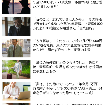
貯金2,500万円〉71歳夫婦、移住2年後に娘が驚
いた“新しい日常”
「昔のこと、忘れていませんから」…妻の葬儀
で再会した“成功した孫”の無表情。〈資産6,000
万円超〉80歳祖父が項垂れた「自業自得」
【CFPの助言】
「もう解放してください」小遣い月2万5,000円
の57歳会社員、息子の“大企業就職”に拍手喝采
から1年…思わず絶句した「衝撃の本音」
「最後の海外旅行」のつもりでした…夫亡き
後、豪華客船で世界を巡った68歳女性が帰国後
に手放したもの
「実は、まだ働いているの」〈年金月8万円〉
79歳母が明かした“月30万円超”の収入源…。54
歳息子が知らなかった母の“もう一つの顔”