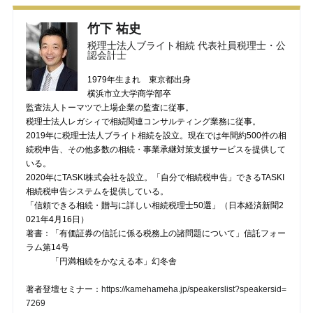
竹下 祐史
税理士法人ブライト相続 代表社員税理士・公
認会計士
1979年生まれ 東京都出身
横浜市立大学商学部卒
監査法人トーマツで上場企業の監査に従事。
税理士法人レガシィで相続関連コンサルティング業務に従事。
2019年に税理士法人ブライト相続を設立。現在では年間約500件の相
続税申告、その他多数の相続・事業承継対策支援サービスを提供して
いる。
2020年にTASKI株式会社を設立。「自分で相続税申告」できるTASKI
相続税申告システムを提供している。
「信頼できる相続・贈与に詳しい相続税理士50選」（日本経済新聞2
021年4月16日）
著書：「有価証券の信託に係る税務上の諸問題について」信託フォー
ラム第14号
「円満相続をかなえる本」幻冬舎
著者登壇セミナー：
https://kamehameha.jp/speakerslist?speakersid=
7269