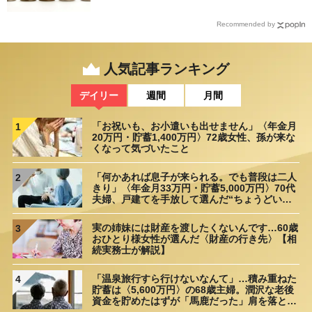
が解説】
Recommended by
人気記事ランキング
デイリー
週間
月間
「お祝いも、お小遣いも出せません」〈年金月
1
20万円・貯蓄1,400万円〉72歳女性、孫が来な
くなって気づいたこと
「何かあれば息子が来られる。でも普段は二人
2
きり」〈年金月33万円・貯蓄5,000万円〉70代
夫婦、戸建てを手放して選んだ“ちょうどいい
距離”
実の姉妹には財産を渡したくないんです…60歳
3
おひとり様女性が選んだ〈財産の行き先〉【相
続実務士が解説】
「温泉旅行すら行けないなんて」…積み重ねた
4
貯蓄は〈5,600万円〉の68歳主婦。潤沢な老後
資金を貯めたはずが「馬鹿だった」肩を落とす
理由