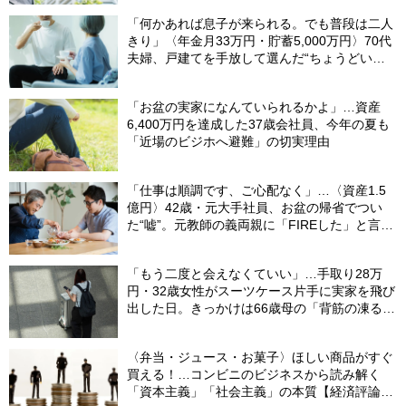
「何かあれば息子が来られる。でも普段は二人
きり」〈年金月33万円・貯蓄5,000万円〉70代
夫婦、戸建てを手放して選んだ“ちょうどいい
距離”
「お盆の実家になんていられるかよ」…資産
6,400万円を達成した37歳会社員、今年の夏も
「近場のビジホへ避難」の切実理由
「仕事は順調です、ご心配なく」…〈資産1.5
億円〉42歳・元大手社員、お盆の帰省でつい
た“嘘”。元教師の義両親に「FIREした」と言え
なかったワケ
「もう二度と会えなくていい」…手取り28万
円・32歳女性がスーツケース片手に実家を飛び
出した日。きっかけは66歳母の「背筋の凍る一
言」
〈弁当・ジュース・お菓子〉ほしい商品がすぐ
買える！…コンビニのビジネスから読み解く
「資本主義」「社会主義」の本質【経済評論家