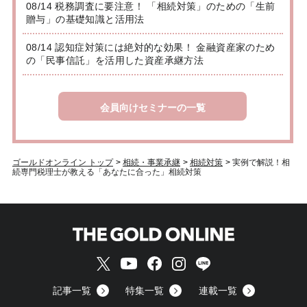
08/14 税務調査に要注意！ 「相続対策」のための「生前
贈与」の基礎知識と活用法
08/14 認知症対策には絶対的な効果！ 金融資産家のため
の「民事信託」を活用した資産承継方法
会員向けセミナーの一覧
ゴールドオンライン トップ
>
相続・事業承継
>
相続対策
>
実例で解説！相
続専門税理士が教える「あなたに合った」相続対策
記事一覧
特集一覧
連載一覧