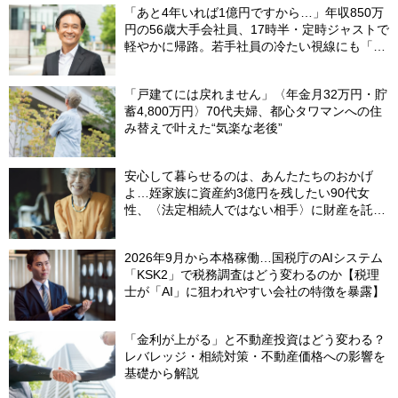
「あと4年いれば1億円ですから…」年収850万
円の56歳大手会社員、17時半・定時ジャストで
軽やかに帰路。若手社員の冷たい視線にも「だ
からなに？」の理由【CFPの助言】
「戸建てには戻れません」〈年金月32万円・貯
蓄4,800万円〉70代夫婦、都心タワマンへの住
み替えで叶えた“気楽な老後”
安心して暮らせるのは、あんたたちのおかげ
よ…姪家族に資産約3億円を残したい90代女
性、〈法定相続人ではない相手〉に財産を託せ
たワケ【相続実務士が解説】
2026年9月から本格稼働…国税庁のAIシステム
「KSK2」で税務調査はどう変わるのか【税理
士が「AI」に狙われやすい会社の特徴を暴露】
「金利が上がる」と不動産投資はどう変わる？
レバレッジ・相続対策・不動産価格への影響を
基礎から解説