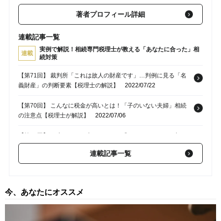
著者プロフィール詳細
連載記事一覧
実例で解説！相続専門税理士が教える「あなたに合った」相
連載
続対策
【第71回】 裁判所「これは故人の財産です」…判例に見る「名
義財産」の判断要素【税理士の解説】
2022/07/22
【第70回】 こんなに税金が高いとは！「子のいない夫婦」相続
の注意点【税理士が解説】
2022/07/06
【第69回】 一生ひとりで生きていく…「おひとりさま」の相
続、意外な盲点【相続専門税理士の解説】
2022/06/22
連載記事一覧
【第68回】 富裕層、激震！最高裁「路線価認めず」2億4,050万
円の追徴課税【相続専門税理士の解説】
2022/05/10
今、あなたにオススメ
【第67回】 急激な円安が進んでいるが…遺産に「外貨建て保
険」があった場合の評価方法【税理士によるシミュレーショ
ン】
2022/04/23