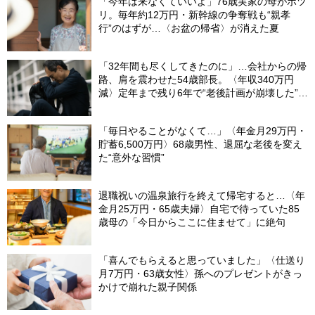
「今年は来なくていいよ」76歳実家の母がポツ
リ。毎年約12万円・新幹線の争奪戦も“親孝
行”のはずが…〈お盆の帰省〉が消えた夏
「32年間も尽くしてきたのに」…会社からの帰
路、肩を震わせた54歳部長。〈年収340万円
減〉定年まで残り6年で“老後計画が崩壊した”ワ
ケ
「毎日やることがなくて…」〈年金月29万円・
貯蓄6,500万円〉68歳男性、退屈な老後を変え
た“意外な習慣”
退職祝いの温泉旅行を終えて帰宅すると…〈年
金月25万円・65歳夫婦〉自宅で待っていた85
歳母の「今日からここに住ませて」に絶句
「喜んでもらえると思っていました」〈仕送り
月7万円・63歳女性〉孫へのプレゼントがきっ
かけで崩れた親子関係