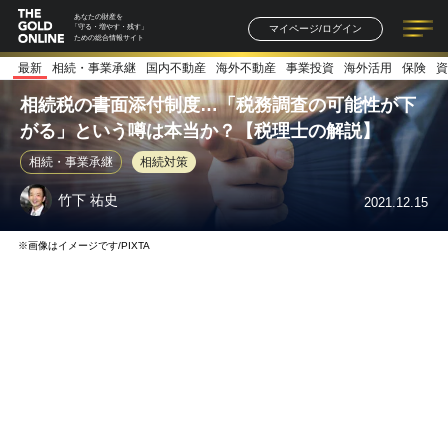
あなたの財産を
マイページ/ログイン
「守る・増やす・残す」
ための総合情報サイト
最新
相続・事業承継
国内不動産
海外不動産
事業投資
海外活用
保険
資
記事一覧
連載一覧
著者一覧
書籍一覧
セミナー情報
お知らせ
相続税の書面添付制度…「税務調査の可能性が下
がる」という噂は本当か？【税理士の解説】
相続・事業承継
相続対策
竹下 祐史
2021.12.15
※画像はイメージです/PIXTA