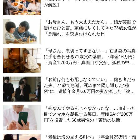
が解説】
「お母さん、もう大丈夫だから」…娘が笑顔で
告げたひと言。家族に尽くしてきた73歳女性が
「孫離れ」を突き付けられた日
「母さん、裏切ってすまない…」亡き妻の写真
に手を合わせる71歳父の落胆。〈年金16万円〉
〈資産1,700万円〉真面目な父が、孤独の中で
失った「40万円と自尊心」
「お前は何も心配しなくていい」…働き者だっ
た夫、74歳で急逝。死ぬまで隠し通した“秘
密”に、遺族年金月6.6万円の妻が流した「複雑
な涙」
「株なんてやるんじゃなかったな」…血走った
目でスマホを凝視する毎日。新NISAで“200万
円”を投資した68歳男性の「苦渋の決断」
「老後は海の見える町へ」〈年金月25万円・預