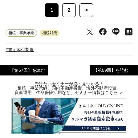
1
2
>
相続・事業承継
相続対策
#書面添付制度
【第57回】を読む
【第59回】を読む
受けたいセミナーが必ず見つかる！
相続・事業承継、国内不動産投資、海外不動産投資、
資産運用、生命保険活用など、セミナー情報はこちら ＞