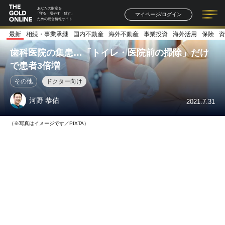
あなたの財産を
マイページ/ログイン
「守る・増やす・残す」
ための総合情報サイト
最新
相続・事業承継
国内不動産
海外不動産
事業投資
海外活用
保険
資
記事一覧
連載一覧
著者一覧
書籍一覧
セミナー情報
お知らせ
歯科医院の集患…「トイレ・医院前の掃除」だけ
で患者3倍増
その他
ドクター向け
河野 恭佑
2021.7.31
（※写真はイメージです／PIXTA）