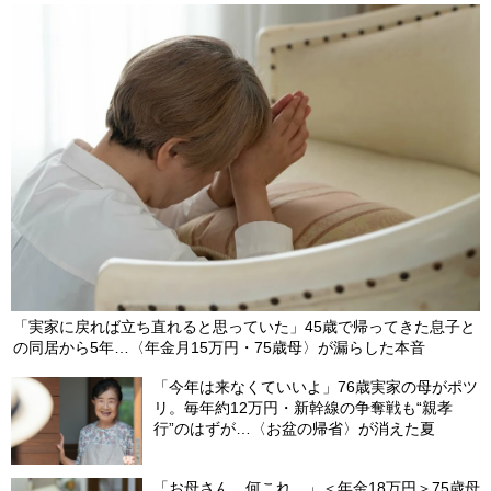
「実家に戻れば立ち直れると思っていた」45歳で帰ってきた息子と
の同居から5年…〈年金月15万円・75歳母〉が漏らした本音
「今年は来なくていいよ」76歳実家の母がポツ
リ。毎年約12万円・新幹線の争奪戦も“親孝
行”のはずが…〈お盆の帰省〉が消えた夏
「お母さん、何これ…」＜年金18万円＞75歳母