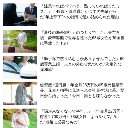
「注意すればパワハラ、黙っていればまたミ
ス…」〈49歳・管理職〉かつての先輩だっ
た“年上部下”への指導で追い詰められた理由
「最後の海外旅行」のつもりでした…夫亡き
後、豪華客船で世界を巡った68歳女性が帰国後
に手放したもの
「助手席で黙り込むしかありませんでした」60
歳専業主婦、夫との外出で気づいた“決定的な
違和感”
総資産1億円超・年金月28万円の65歳元営業部
長、花束と拍手に見送られ会社員生活に幕。翌
日から始まった「今日、誰とも喋らなかった」
の余生
「孫が来なくなって半年…」〈年金月22万円・
貯蓄1,700万円〉73歳女性、ようやく気づい
た“老後に必要なもの”