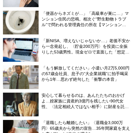
「便器からネズミが…」「高級車が巣に…」マ
ンション住民の悲鳴。相次ぐ“野生動物トラブ
ル”で問われる管理責任の所在【マンション管
理士が警鐘】
「新NISA、増えないじゃないか…」老後不安か
ら一念発起し、〈貯金200万円〉を投資に全振
りした53歳男性。現金ゼロで直面した「想定外
の出費」【FPの助言】
「もう解放してください」小遣い月2万5,000円
の57歳会社員、息子の“大企業就職”に拍手喝采
から1年…思わず絶句した「衝撃の本音」
安心して暮らせるのは、あんたたちのおかげ
よ…姪家族に資産約3億円を残したい90代女
性、〈法定相続人ではない相手〉に財産を託せ
たワケ【相続実務士が解説】
「退職したら離婚したい」〈退職金3,000万
円〉65歳夫から突然の宣告…35年間家庭を支え