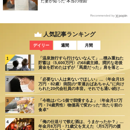
た妻が知った“本当の理由”
Recommended by
人気記事ランキング
デイリー
週間
月間
「温泉旅行すら行けないなんて」…積み重ねた
1
貯蓄は〈5,600万円〉の68歳主婦。潤沢な老後
資金を貯めたはずが「馬鹿だった」肩を落とす
理由
「必要ない人は来ないでほしい」…〈年金月15
2
万円・82歳〉病院の“常連おばあちゃん”に向け
られた20代会社員の本音。それでも通い続ける
理由
「今晩はパン1個で我慢するよ」〈年金月17万
3
円・74歳男性〉物価高で変わった“当たり前の
食卓”
「俺の仕送りで飲む酒は、うまかったか？」…
4
年金月8万円・71歳父を支えた〈月5万円の援