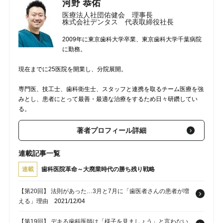
河野 恭佑
医療法人社団佑健会 理事長
株式会社デンタス 代表取締役社長
2009年に東京歯科大学卒業、東京歯科大学千葉病院
に勤務。
現在までに25医院を開業し、分院展開。
専門医、技工士、歯科衛生士、スタッフと連携を取るチーム医療を強
みとし、患者にとって最善・最適な治療をするため日々研鑽してい
る。
著者プロフィール詳細
連載記事一覧
連載
歯科医院革命～大廃業時代の勝ち残り戦略
【第20回】 法則があった…3月と7月に「歯医者さんの患者が増
える」理由
2021/12/04
【第19回】 デキる歯科医師は「様子を見ましょう」と言わない