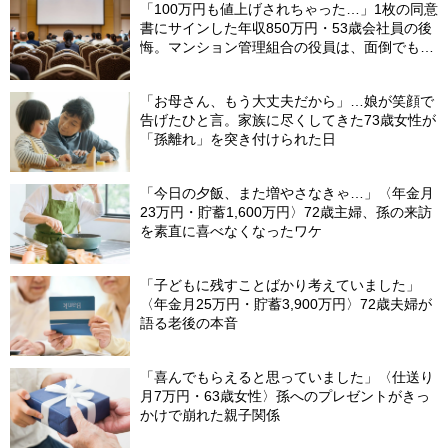
「100万円も値上げされちゃった…」1枚の同意
書にサインした年収850万円・53歳会社員の後
悔。マンション管理組合の役員は、面倒でも自
分でやらないと〈損する〉ワケ【マンション管
理コンサルタントが警鐘】
「お母さん、もう大丈夫だから」…娘が笑顔で
告げたひと言。家族に尽くしてきた73歳女性が
「孫離れ」を突き付けられた日
「今日の夕飯、また増やさなきゃ…」〈年金月
23万円・貯蓄1,600万円〉72歳主婦、孫の来訪
を素直に喜べなくなったワケ
「子どもに残すことばかり考えていました」
〈年金月25万円・貯蓄3,900万円〉72歳夫婦が
語る老後の本音
「喜んでもらえると思っていました」〈仕送り
月7万円・63歳女性〉孫へのプレゼントがきっ
かけで崩れた親子関係