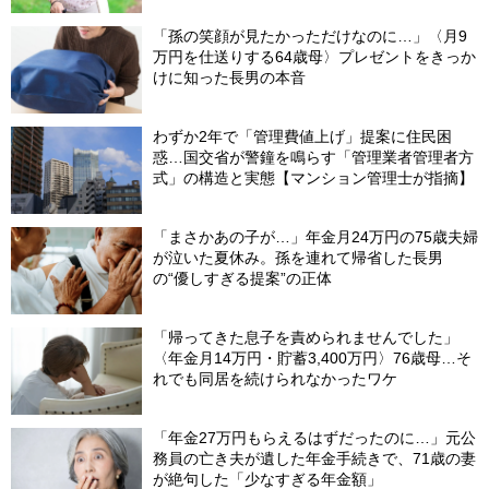
「孫の笑顔が見たかっただけなのに…」〈月9
万円を仕送りする64歳母〉プレゼントをきっか
けに知った長男の本音
わずか2年で「管理費値上げ」提案に住民困
惑…国交省が警鐘を鳴らす「管理業者管理者方
式」の構造と実態【マンション管理士が指摘】
「まさかあの子が…」年金月24万円の75歳夫婦
が泣いた夏休み。孫を連れて帰省した長男
の“優しすぎる提案”の正体
「帰ってきた息子を責められませんでした」
〈年金月14万円・貯蓄3,400万円〉76歳母…そ
れでも同居を続けられなかったワケ
「年金27万円もらえるはずだったのに…」元公
務員の亡き夫が遺した年金手続きで、71歳の妻
が絶句した「少なすぎる年金額」