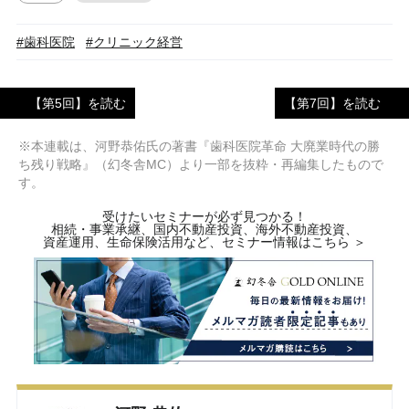
#歯科医院
#クリニック経営
【第5回】を読む
【第7回】を読む
※本連載は、河野恭佑氏の著書『歯科医院革命 大廃業時代の勝
ち残り戦略』（幻冬舎MC）より一部を抜粋・再編集したもので
す。
受けたいセミナーが必ず見つかる！
相続・事業承継、国内不動産投資、海外不動産投資、
資産運用、生命保険活用など、セミナー情報はこちら ＞