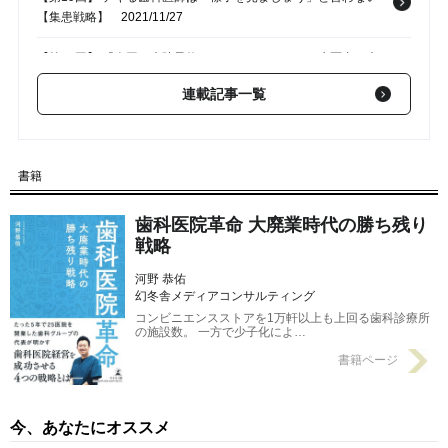
【集患戦略】
2021/11/27
【第18回】 「次回の来院予約はどうしますか？」で歯医者の患
者は激増する
2021/11/21
連載記事一覧
【第17回】 「アポ帳をきれいに書き込む」と患者が増える…そ
のワケとは？【歯科院長が解説】
2021/11/13
書籍
【第16回】 クリニック経営者が語る「できる人、できない人」
の決定的差
2021/11/06
歯科医院革命 大廃業時代の勝ち残り
戦略
河野 恭佑
幻冬舎メディアコンサルティング
コンビニエンスストアを1万軒以上も上回る歯科診療所
の施設数。 一方で少子化によ…
書籍ページ
今、あなたにオススメ