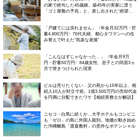
の家で絶句した45歳娘。築45年の実家に漂う
「ゴミ屋敷の予兆」と、差し出された“絶望の
メモ”
「戸建てには戻れません」〈年金月32万円・貯
蓄4,800万円〉70代夫婦、都心タワマンへの住
み替えで叶えた“気楽な老後”
「こんなはずじゃなかった…」〈年金月9万
円・貯蓄50万円〉84歳女性、息子との同居3ヵ
月で突きつけられた現実
ビルは売りたくない…父の死から15年以上、相
続人10人が対立寸前。1億3,500万円の売却代金
を円満に分配できたワケ【相続実務士が解説】
ニセコ・白馬に続くか…大手ホテルもコンビニ
も「ゼロ」の島に外国人殺到。地価が動き始め
た沖縄離島「渡嘉敷村」の意外なポテンシャル