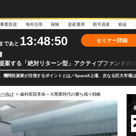
事業投資
海外活用
保険
資産運用
暗号資産
税金
13:48:49
セミナー詳細
まであと
teが提案する「絶対リターン型」アクティブファンドの
家が注視するポイントとは／SpaceX上場、次なる巨大市場は「宇宙!
ター向け
>
歯科医院革命～大廃業時代の勝ち残り戦略