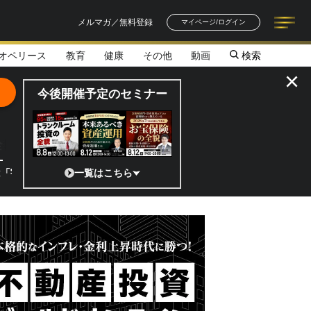
メルマガ／無料登録
マイページ/ログイン
オペリース
教育
健康
その他
動画
検索
記事一覧
連載一覧
著者一覧
書籍一覧
セミナー情報
お知らせ
×
今後開催予定のセミナー
全貌
?」 日本の宇宙ベンチャーのココがスゴイ！／補助金から実需へ、知られ
一覧はこちら