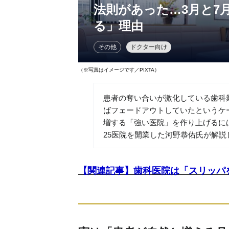
法則があった…3月と7
る」理由
その他
ドクター向け
（※写真はイメージです／PIXTA）
患者の奪い合いが激化している歯科
ばフェードアウトしていたというケ
増する「強い医院」を作り上げるに
25医院を開業した河野恭佑氏が解説
【関連記事】歯科医院は「スリッパ