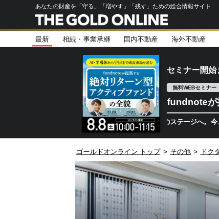
あなたの財産を「守る」「増やす」「残す」ための総合情報サイト
最新
相続・事業承継
国内不動産
海外不動産
セミナー開始
無料WEBセミナー
fundno
半導体相場は次のステージへ。今、機関投資
ゴールドオンライン トップ
>
その他
>
ドク