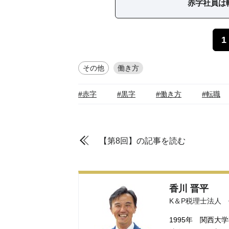
赤字社員は
1
その他
働き方
#赤字
#黒字
#働き方
#転職
【第8回】の記事を読む
香川 晋平
K＆P税理士法人
1995年 関西