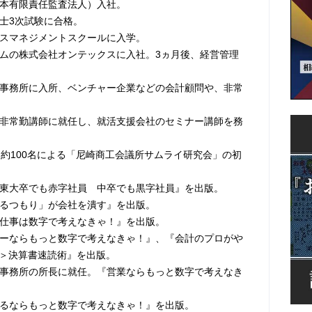
日本有限責任監査法人）入社。
計士3次試験に合格。
ービスマネジメントスクールに入学。
ォームの株式会社オンテックスに入社。3ヵ月後、経営管理
。
会計事務所に入所、ベンチャー企業などの会計顧問や、非常
大学非常勤講師に就任し、就活支援会社のセミナー講師を務
業、約100名による「尼崎商工会議所サムライ研究会」の初
作『東大卒でも赤字社員 中卒でも黒字社員』を出版。
デキるつもり」が会社を潰す』を出版。
っと仕事は数字で考えなきゃ！』を出版。
ーダーならもっと数字で考えなきゃ！』、『会計のプロがや
枚＞決算書速読術』を出版。
会計事務所の所長に就任。『営業ならもっと数字で考えなき
業するならもっと数字で考えなきゃ！』を出版。