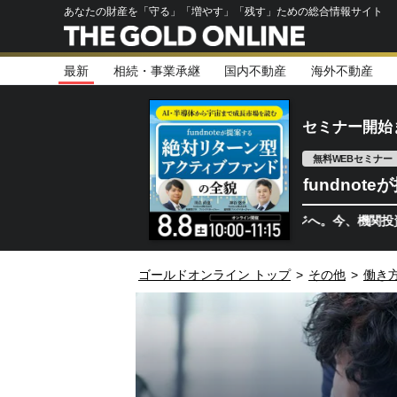
あなたの財産を「守る」「増やす」「残す」ための総合情報サイト
最新
相続・事業承継
国内不動産
海外不動産
セミナー開始
無料WEBセミナー
fundno
半導体相場は次のステージへ。今、機関投資家が注視
ゴールドオンライン トップ
>
その他
>
働き