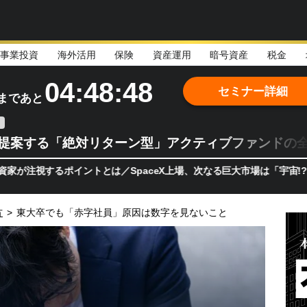
事業投資
海外活用
保険
資産運用
暗号資産
税金
04:48:47
セミナー詳細
まであと
teが提案する「絶対リターン型」アクティブファンドの
するポイントとは／SpaceX上場、次なる巨大市場は「宇宙!?」 日
方
>
東大卒でも「赤字社員」原因は数字を見ないこと