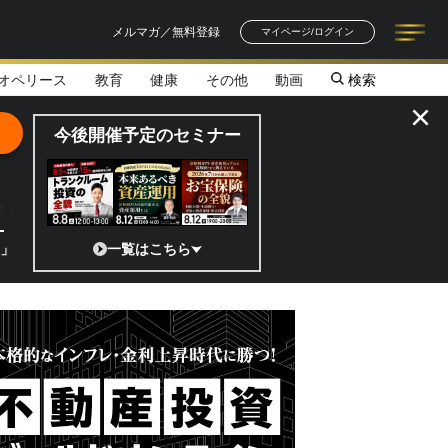
メルマガ／無料登録
マイページ/ログイン
オペリース
教育
健康
その他
動画
検索
記事一覧
連載一覧
著者一覧
書籍一覧
セミナー情報
お知らせ
×
今後開催予定のセミナー
全貌
本の宇宙ベンチャーのココがスゴイ！／補助金から実需へ、知られざる宇宙
一覧はこちら