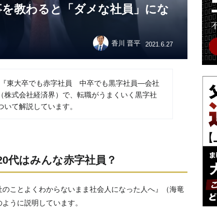
事を教わると「ダメな社員」にな
香川 晋平
2021.6.27
籍『東大卒でも赤字社員 中卒でも黒字社員―会社
（株式会社経済界）で、転職がうまくいく黒字社
ついて解説しています。
20代はみんな赤字社員？
社のことよくわからないまま社会人になった人へ』（海竜
のように説明しています。