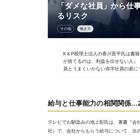
「ダメな社員」から仕
るリスク
その他
働き方
K＆P税理士法人の香川晋平氏は書
が捨てるのは、利益を出せない人』
員とうまくいかない赤字社員の差に
給与と仕事能力の相関関係…
テレビでお馴染みの池上彰氏は、著書『会
社）で、会社からもらう給与について、次