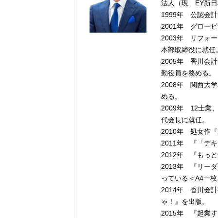
法人（現 EY新
1999年 公認会
2001年 グロ
2003年 リフ
本部取締役に就任
2005年 香川
勤役員を務める。
2008年 関西
める。
2009年 12士
代会長に就任。
2010年 処女
2011年 『「
2012年 『も
2013年 『リ
っている＜A4一
2014年 香川
ゃ！』を出版。
2015年 『起