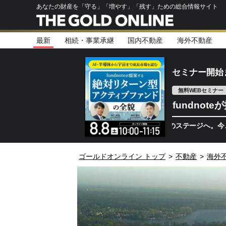
あなたの財産を「守る」「増やす」「残す」ための総合情報サイト
最新
相続・事業承継
国内不動産
海外不動産
セミナー開始
無料WEBセミナー
fundno
半導体相場は次のステージへ。今、機関投資家
ゴールドオンライン トップ
>
不動産
>
海外