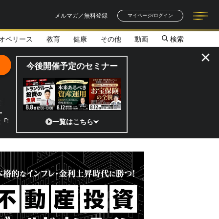
メルマガ／無料登録
マイページ/ログイン
オペリース
教育
健康
その他
動画
検索
記事一覧
連載一覧
著者一覧
書籍一覧
セミナー情報
お知らせ
×
今後開催予定のセミナー
全貌
」 日本の宇宙ベンチャーのココがスゴイ！／補助金から実需へ、知られ
一覧はこちら