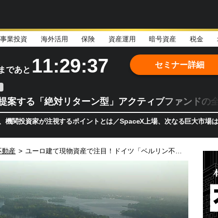
事業投資
海外活用
保険
資産運用
暗号資産
税金
11:29:35
セミナー詳細
まであと
teが提案する「絶対リターン型」アクティブファンドの
が注視するポイントとは／SpaceX上場、次なる巨大市場は「宇宙!?
不動産
>
ユーロ建て現物資産で注目！ドイツ「ベルリン不動産」の魅力