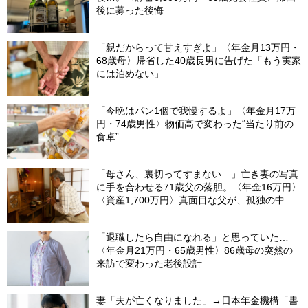
後に募った後悔
「親だからって甘えすぎよ」〈年金月13万円・
68歳母〉帰省した40歳長男に告げた「もう実家
には泊めない」
「今晩はパン1個で我慢するよ」〈年金月17万
円・74歳男性〉物価高で変わった“当たり前の
食卓”
「母さん、裏切ってすまない…」亡き妻の写真
に手を合わせる71歳父の落胆。〈年金16万円〉
〈資産1,700万円〉真面目な父が、孤独の中で
失った「40万円と自尊心」
「退職したら自由になれる」と思っていた…
〈年金月21万円・65歳男性〉86歳母の突然の
来訪で変わった老後設計
妻「夫が亡くなりました」→日本年金機構「書