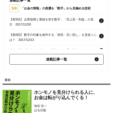
連載記事一覧
連載
「お金の情報」の真贋を「数字」から見極める技術
【第9回】 企業規模と業績を表す数字…「売上高・利益」の見
方
2017/12/20
【第8回】 数字の印象を操作する「表現・言い回し」を見抜くに
は？
2017/12/13
【第7回】 「数字の説得力」を悪用する相手を見抜くには？
2017/12/06
連載記事一覧
【第6回】 日本の家庭の「エンゲル係数」が上昇している理由～
後編
2017/11/29
【第5回】 日本の家庭の「エンゲル係数」が上昇している理由～
書籍
前編
2017/11/22
ホンモノを見分けられる人に、
お金は転がり込んでくる！
加谷 珪一
ぱる出版