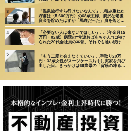
距離”
「温泉旅行すら行けないなんて」…積み重ねた
3
貯蓄は〈5,600万円〉の68歳主婦。潤沢な老後
資金を貯めたはずが「馬鹿だった」肩を落とす
理由
「必要ない人は来ないでほしい」…〈年金月15
4
万円・82歳〉病院の“常連おばあちゃん”に向け
られた20代会社員の本音。それでも通い続ける
理由
5
「もう二度と会えなくていい」…手取り28万
円・32歳女性がスーツケース片手に実家を飛び
出した日。きっかけは66歳母の「背筋の凍る一
言」