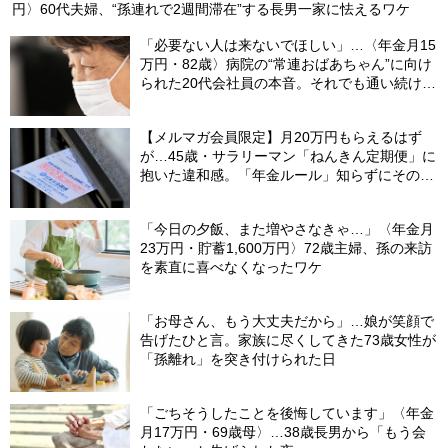
円〉60代夫婦、“孫連れで2週間滞在”する長男一家に怯えるワケ
「必要ない人は来ないでほしい」…〈年金月15
万円・82歳〉病院の“常連おばあちゃん”に向け
られた20代会社員の本音。それでも通い続ける
理由
【メルマガ会員限定】月20万円もらえるはず
が…45歳・サラリーマン「ねんきん定期便」に
抱いた違和感。「年金ルール」知らずにそのま
ま20年…65歳で受け取ることになる年金額に唖
然「何かの間違いでは？」
「今日の夕飯、また増やさなきゃ…」〈年金月
23万円・貯蓄1,600万円〉72歳主婦、孫の来訪
を素直に喜べなくなったワケ
「お母さん、もう大丈夫だから」…娘が笑顔で
告げたひと言。家族に尽くしてきた73歳女性が
「孫離れ」を突き付けられた日
「ごちそうしたことを後悔しています」〈年金
月17万円・69歳母〉…38歳長男から「もう会