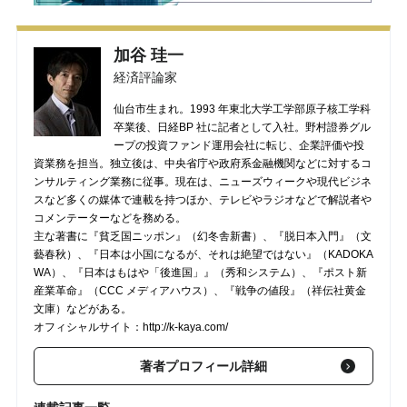
加谷 珪一
経済評論家
仙台市生まれ。1993 年東北大学工学部原子核工学科
卒業後、日経BP 社に記者として入社。野村證券グル
ープの投資ファンド運用会社に転じ、企業評価や投
資業務を担当。独立後は、中央省庁や政府系金融機関などに対するコ
ンサルティング業務に従事。現在は、ニューズウィークや現代ビジネ
スなど多くの媒体で連載を持つほか、テレビやラジオなどで解説者や
コメンテーターなどを務める。
主な著書に『貧乏国ニッポン』（幻冬舎新書）、『脱日本入門』（文
藝春秋）、『日本は小国になるが、それは絶望ではない』（KADOKA
WA）、『日本はもはや「後進国」』（秀和システム）、『ポスト新
産業革命』（CCC メディアハウス）、『戦争の値段』（祥伝社黄金
文庫）などがある。
オフィシャルサイト：http://k-kaya.com/
著者プロフィール詳細