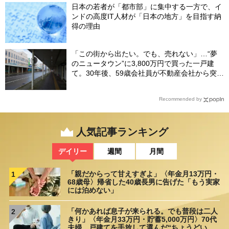
日本の若者が「都市部」に集中する一方で、イ
ンドの高度IT人材が「日本の地方」を目指す納
得の理由
「この街から出たい。でも、売れない」…“夢
のニュータウン”に3,800万円で買った一戸建
て。30年後、59歳会社員が不動産会社から突き
つけられた「残酷な現実」
Recommended by
人気記事ランキング
デイリー
週間
月間
「親だからって甘えすぎよ」〈年金月13万円・
1
68歳母〉帰省した40歳長男に告げた「もう実家
には泊めない」
「何かあれば息子が来られる。でも普段は二人
2
きり」〈年金月33万円・貯蓄5,000万円〉70代
夫婦、戸建てを手放して選んだ“ちょうどいい