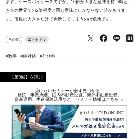
ます。ケースバイケースですが、10倍が大きな意味を持つ時と、
お金の世界での2倍程度と同じ意味にしかならない時がありま
す。倍数の大きさだけで判断してしまうのは危険です。
その他
エトセトラ
#数字
#絶対値
#伸び率
【第9回】を読む
受けたいセミナーが必ず見つかる！
相続・事業承継、国内不動産投資、海外不動産投資、
資産運用、生命保険活用など、セミナー情報はこちら ＞