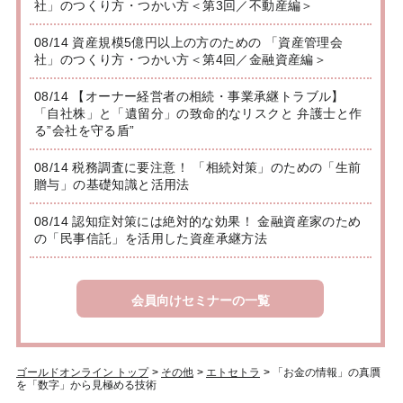
社」のつくり方・つかい方＜第3回／不動産編＞
08/14 資産規模5億円以上の方のための 「資産管理会
社」のつくり方・つかい方＜第4回／金融資産編＞
08/14 【オーナー経営者の相続・事業承継トラブル】
「自社株」と「遺留分」の致命的なリスクと 弁護士と作
る”会社を守る盾”
08/14 税務調査に要注意！ 「相続対策」のための「生前
贈与」の基礎知識と活用法
08/14 認知症対策には絶対的な効果！ 金融資産家のため
の「民事信託」を活用した資産承継方法
会員向けセミナーの一覧
ゴールドオンライン トップ
>
その他
>
エトセトラ
>
「お金の情報」の真贋
を「数字」から見極める技術