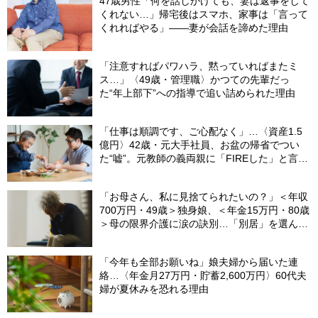
47歳男性「何を話しかけても、妻は返事をして
くれない…」帰宅後はスマホ、家事は「言って
くれればやる」――妻が会話を諦めた理由
「注意すればパワハラ、黙っていればまたミ
ス…」〈49歳・管理職〉かつての先輩だっ
た“年上部下”への指導で追い詰められた理由
「仕事は順調です、ご心配なく」…〈資産1.5
億円〉42歳・元大手社員、お盆の帰省でつい
た“嘘”。元教師の義両親に「FIREした」と言え
なかったワケ
「お母さん、私に見捨てられたいの？」＜年収
700万円・49歳＞独身娘、＜年金15万円・80歳
＞母の限界介護に涙の訣別…「別居」を選んだ
娘を襲った“罪悪感”の正体
「今年も全部お願いね」娘夫婦から届いた連
絡…〈年金月27万円・貯蓄2,600万円〉60代夫
婦が夏休みを恐れる理由