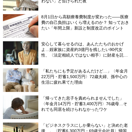
わない」と告げられた夜
8月1日から高額療養費制度が変わった――医療
費の自己負担はいくら増えるのか？ 知っておき
たい「年間上限」新設と制度改正のポイント
安心して暮らせるのは、あんたたちのおかげ
よ…姪家族に資産約3億円を残したい90代女
性、〈法定相続人ではない相手〉に財産を託せ
たワケ【相続実務士が解説】
「私たちにも予定があるんだけど…」〈年金月
22万円・貯蓄1,500万円〉72歳夫婦、孫中心の
生活に疲れ果てた理由
「帰ってきた息子を責められませんでした」
〈年金月14万円・貯蓄3,400万円〉76歳母…そ
れでも同居を続けられなかったワケ
「ビジネスクラスにしか乗らない」と決めた老
後…。〈貯蓄6,300万円・69歳元会社員〉帰国