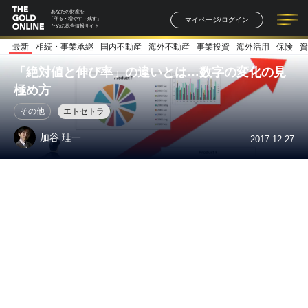
あなたの財産を
マイページ/ログイン
「守る・増やす・残す」
ための総合情報サイト
最新
相続・事業承継
国内不動産
海外不動産
事業投資
海外活用
保険
資
記事一覧
連載一覧
著者一覧
書籍一覧
セミナー情報
お知らせ
「絶対値と伸び率」の違いとは…数字の変化の見
極め方
その他
エトセトラ
加谷 珪一
2017.12.27