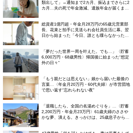
類出して」→通知まで2カ月、振込までさらに2
カ月…夫の死で年金激減、遺族年金が届くまで
の「4カ月」で貯金がどんどん減る妻の悲劇
【CFPが解説】
総資産1億円超・年金月28万円の65歳元営業部
長、花束と拍手に見送られ会社員生活に幕。翌
日から始まった「今日、誰とも喋らなかった」
の余生
「夢だった世界一周を叶えた。でも…」〈貯蓄
6,000万円・68歳男性〉帰国後に始まった“想定
外の日々”
「もう親だとは思えない」娘から届いた最後の
言葉…〈年金月20万円・60代夫婦〉が市営団地
で思い返す“忘れられない夜”
「退職したら、全国の名湯めぐりを」…〈貯蓄
2,200万円・年金月23万円〉61歳夫婦のささや
かな夢、潰える。きっかけは、25歳息子から届
いた「まさかのLINE」