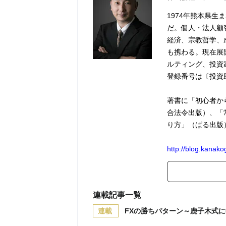
1974年熊本県生
だ。個人・法人顧
経済、宗教哲学、
も携わる。現在展
ルティング、投資
登録番号は〔投資
著書に「初心者か
合法令出版）、「
り方」（ぱる出版
http://blog.kanak
連載記事一覧
連載
FXの勝ちパターン～鹿子木式