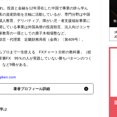
まれ。投資と金融を12年滞在した中国で事業の傍ら学ん
客の資産防衛を主軸に活動しているが、専門分野は中国
成人教育、デリバティブ。障がい児・者支援福祉事業に
開している事業は外国為替の投資助言、法人向けコンサ
家教育の一環としての鹿子木相場塾など。
助言・代理業 近畿財務局長（金商）〔第409号〕。
らプロまで一生使える FXチャート分析の教科書」（総
常勝FX 99％の人が実践していない勝ちパターンのつく
）など9冊がある。
ogiken.com
著者プロフィール詳細
に学ぶ