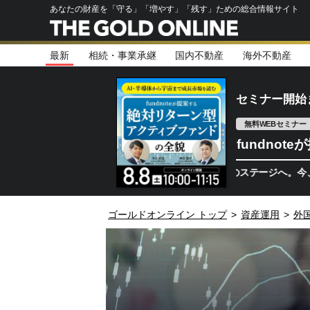
あなたの財産を「守る」「増やす」「残す」ための総合情報サイト
最新
相続・事業承継
国内不動産
海外不動産
セミナー開始
無料WEBセミナー
fundno
半導体相場は次のステージへ。今、機関投資
ゴールドオンライン トップ
>
資産運用
>
外