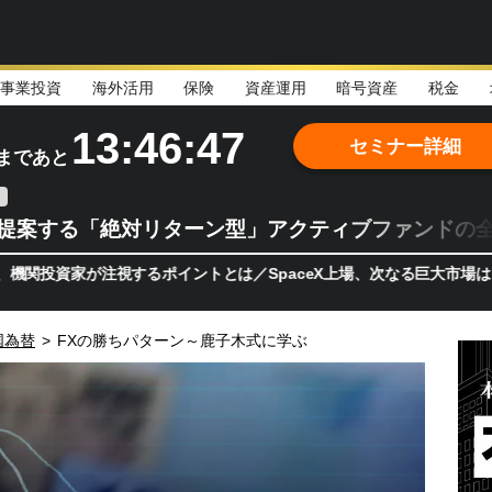
事業投資
海外活用
保険
資産運用
暗号資産
税金
13:46:46
セミナー詳細
まであと
teが提案する「絶対リターン型」アクティブファンドの
家が注視するポイントとは／SpaceX上場、次なる巨大市場は「宇宙!
国為替
>
FXの勝ちパターン～鹿子木式に学ぶ