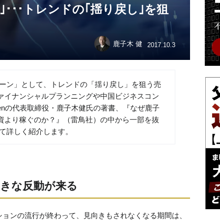
｣･･･トレンドの｢揺り戻し｣を狙
鹿子木 健
2017.10.3
ターン」として、トレンドの「揺り戻し」を狙う売
ァイナンシャルプランニングや中国ビジネスコン
i Kenの代表取締役・鹿子木健氏の著書、『なぜ鹿子
資より稼ぐのか？』（雷鳥社）の中から一部を抜
いて詳しく紹介します。
きな反動が来る
ションの流行が終わって、見向きもされなくなる期間は、