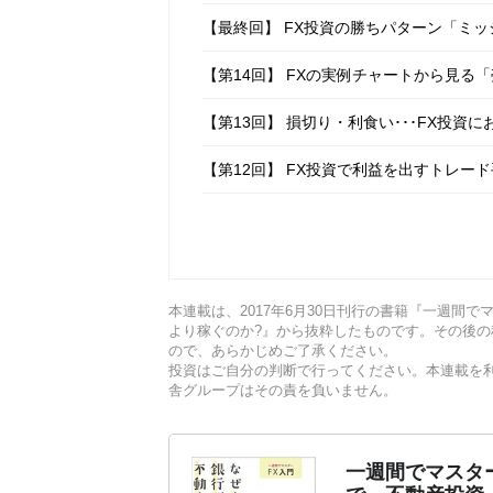
【最終回】 FX投資の勝ちパターン「ミッ
【第14回】 FXの実例チャートから見る
【第13回】 損切り・利食い･･･FX投資
【第12回】 FX投資で利益を出すトレー
【第11回】 FXの実例チャートから見る
本連載は、2017年6月30日刊行の書籍『一週間で
より稼ぐのか?』から抜粋したものです。その後
ので、あらかじめご了承ください。
投資はご自分の判断で行ってください。本連載
舎グループはその責を負いません。
一週間でマスター