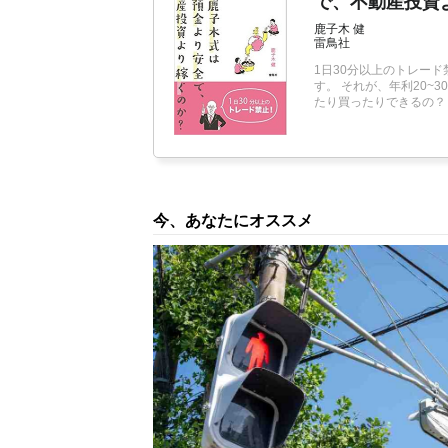
で、不動産投資
鹿子木 健
雷鳥社
1日30分以上のトレー
す。 それが、年利20~
たり買ったりできるの？
今、あなたにオススメ