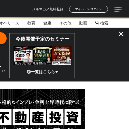
メルマガ／無料登録
マイページ/ログイン
オペリース
教育
健康
その他
動画
検索
記事一覧
連載一覧
著者一覧
書籍一覧
セミナー情報
お知らせ
×
今後開催予定のセミナー
全貌
?」 日本の宇宙ベンチャーのココがスゴイ！／補助金から実需へ、知られ
一覧はこちら