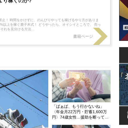
より稼ぐのか?
ド禁止！ 時間をかけずに、のんびりやっても稼げるやり方がありま
30%以上を稼ぐ鹿子木式！ どうやったら、オイシイところで、 売っ
 それを見分ける方法…
書籍ページ
「ばぁば、もう行かないね」
〈年金月22万円・貯蓄1,600万
円〉74歳女性…援助を断って初
めて気づいた“家族との距離”