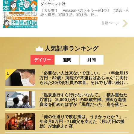
ダイヤモンド社
【大反響！ Amazonベストセラー第1位】 （遺言・相
続・贈与、家庭生活、家族法、死…
書籍ページ
人気記事ランキング
デイリー
週間
月間
「必要ない人は来ないでほしい」…〈年金月15
1
万円・82歳〉病院の“常連おばあちゃん”に向け
られた20代会社員の本音。それでも通い続ける
理由
「温泉旅行すら行けないなんて」…積み重ねた
2
貯蓄は〈5,600万円〉の68歳主婦。潤沢な老後
資金を貯めたはずが「馬鹿だった」肩を落とす
理由
「俺の仕送りで飲む酒は、うまかったか？」…
3
年金月8万円・71歳父を支えた〈月5万円の援
助〉が途絶えた夜