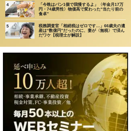
「今晩はパン1個で我慢するよ」〈年金月17万
4
円・74歳男性〉物価高で変わった“当たり前の
食卓”
税務調査官「相続税はゼロです…」66歳夫の遺
5
産は“数億円”だったのに、妻が〈無税〉で済ん
だワケ【税理士が解説】