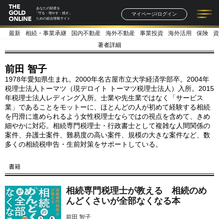
あなたの財産を
マイページ/ログイン
「守る・増やす・残す」
ための総合情報サイト
最新
相続・事業承継
国内不動産
海外不動産
事業投資
海外活用
保険
資
記事一覧
連載一覧
著者一覧
書籍一覧
セミナー情報
お知らせ
著者詳細
前田 智子
1978年愛知県生まれ。2000年名古屋市立大学経済学部卒。2004年
税理士法人トーマツ（現デロイト トーマツ税理士法人）入所。2015
年税理士法人レディング入所。士業や先生業ではなく「サービス
業」であることをモットーに、ほとんどの人が初めて経験する相続
を円滑に進められるよう女性税理士ならではの視点を含めて、きめ
細やかに対応。相続専門税理士・行政書士として複雑な人間関係の
案件、弁護士案件、難易度の高い案件、規模の大きな案件など、数
多くの相続税申告・生前対策をサポートしている。
書籍
相続専門税理士が教える 相続のめ
んどくさいが全部なくなる本
前田 智子