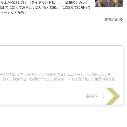
力が上がる話し方』（ダイヤモンド社）、『孤独のチカラ』
歳までに知っておきたい言い換え図鑑』『12歳までに知って
ンター）など多数。
著者紹介
ーク時代に役立つ 最強メソッド! 最短でコミュニケーションの達人になる
く、短く、誤解のない説明につながる読書法・メモは図式化して相手の話を正
書籍ページ