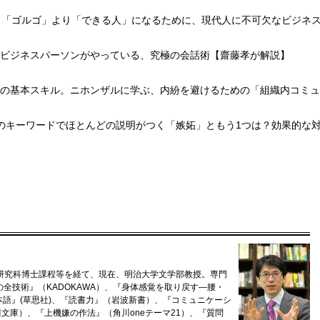
摘】「ゴルゴ」より「できる人」になるために、現代人に不可欠なビジネ
いビジネスパーソンがやっている、究極の会話術【齋藤孝が解説】
話の基本スキル。ニホンザルに学ぶ、内紛を避けるための「組織内コミ
つのキーワードでほとんどの説明がつく「嫉妬」ともう1つは？効果的な
学研究科博士課程等を経て、現在、明治大学文学部教授。専門
全技術』（KADOKAWA）、『身体感覚を取り戻す―腰・
本語』(草思社)、『読書力』（岩波新書）、『コミュニケーシ
文庫）、『上機嫌の作法』（角川oneテーマ21）、『質問