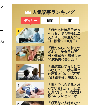
スス
人気記事ランキング
デイリー
週間
月間
ュニ
「何かあれば息子が来
1
られる。でも普段は二
人きり」〈年金月33万
円・貯蓄5,000万円〉70
対処
代夫婦、戸建てを手放
「親だからって甘えす
して選んだ“ちょうどい
2
ぎよ」〈年金月13万
い距離”
円・68歳母〉帰省した
40歳長男に告げた「も
う実家には泊めない」
「温泉旅行すら行けな
3
いなんて」…積み重ね
た貯蓄は〈5,600万円〉
の68歳主婦。潤沢な老
後資金を貯めたはずが
「喜んでもらえると思
「馬鹿だった」肩を落
4
っていました」〈仕送
とす理由
り月7万円・63歳女性〉
孫へのプレゼントがき
っかけで崩れた親子関
「必要ない人は来ない
係
5