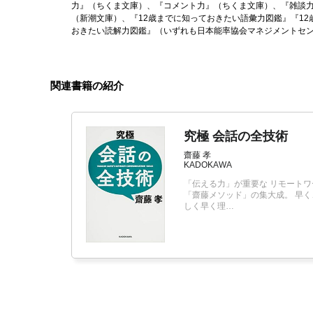
力』（ちくま文庫）、『コメント力』（ちくま文庫）、『雑談
（新潮文庫）、『12歳までに知っておきたい語彙力図鑑』『12
おきたい読解力図鑑』（いずれも日本能率協会マネジメントセ
関連書籍の紹介
究極 会話の全技術
齋藤 孝
KADOKAWA
「伝える力」が重要な リモートワ
「齋藤メソッド」の集大成。 早
しく早く理…