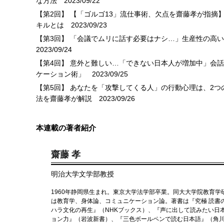
な方法
2023/09/22
【第2回】 【「ゴルゴ13」流仕事術、欠点を齋藤孝が指
キルとは
2023/09/23
【第3回】 「会議でムリに話す必要はナシ…」生産性の高
2023/09/24
【第4回】 意外と難しい…「できない日本人が増加中」会
ケーション術」
2023/09/25
【第5回】 あなたを「攻撃してくる人」の行動心理は、2
法を齋藤孝が解説
2023/09/26
本連載の著者紹介
齋藤 孝
明治大学文学部教授
1960年静岡県生まれ。東京大学法学部卒業。同大大学院教育
は教育学、身体論、コミュニケーション論。著書は『究極 読書の
ハラ文化の再生』（NHKブックス）、『声に出して読みたい日
ョン力』（岩波新書）、『三色ボールペンで読む日本語』（角川