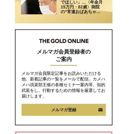
でほしい」…〈年金月
15万円・82歳〉病院
の“常連おばあちゃ
ん”に向けられた20代会
社員の本音。それでも
通い続ける理由
メルマガ会員登録者の
ご案内
メルマガ会員限定記事をお読みいただける
他、新着記事の一覧をメールで配信。カメハ
メハ倶楽部主催の各種セミナー案内等、知的
武装をし、行動するための情報を厳選してお
届けします。
メルマガ登録