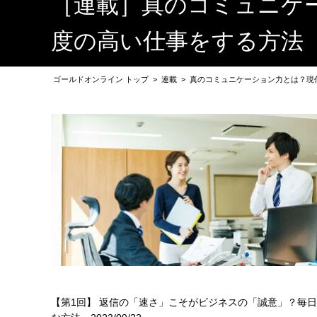
［連載］真のコミュニケ
度の高い仕事をする方法
ゴールドオンライン トップ
>
連載
>
真のコミュニケーション力とは？現
【第1回】 返信の「速さ」こそがビジネスの「誠意」？毎