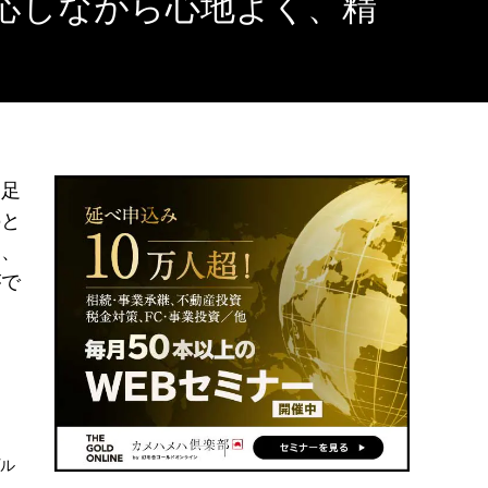
応しながら心地よく、精
不足
のと
も、
がで
プル