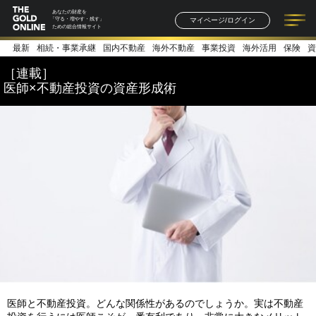
あなたの財産を
マイページ/ログイン
「守る・増やす・残す」
ための総合情報サイト
最新
相続・事業承継
国内不動産
海外不動産
事業投資
海外活用
保険
資
記事一覧
連載一覧
著者一覧
書籍一覧
セミナー情報
お知らせ
［連載］
医師×不動産投資の資産形成術
医師と不動産投資。どんな関係性があるのでしょうか。実は不動産