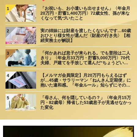
「お祝いも、お小遣いも出せません」〈年金月
1
20万円・貯蓄1,400万円〉72歳女性、孫が来な
くなって気づいたこと
実の姉妹には財産を渡したくないんです…60歳
2
おひとり様女性が選んだ〈財産の行き先〉【相
続実務士が解説】
「何かあれば息子が来られる。でも普段は二人
3
きり」〈年金月33万円・貯蓄5,000万円〉70代
夫婦、戸建てを手放して選んだ“ちょうどいい
距離”
【メルマガ会員限定】月20万円もらえるはず
4
が…45歳・サラリーマン「ねんきん定期便」に
抱いた違和感。「年金ルール」知らずにそのま
ま20年…65歳で受け取ることになる年金額に唖
然「何かの間違いでは？」
「母さん、何を隠しているの？」〈年金月15万
5
円・82歳母〉帰省した53歳息子が見逃せなかっ
た変化