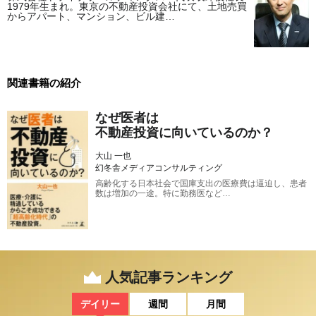
1979年生まれ。東京の不動産投資会社にて、土地売買
からアパート、マンション、ビル建…
関連書籍の紹介
なぜ医者は
不動産投資に向いているのか？
大山 一也
幻冬舎メディアコンサルティング
高齢化する日本社会で国庫支出の医療費は逼迫し、患者
数は増加の一途。特に勤務医など…
人気記事ランキング
デイリー
週間
月間