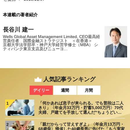
本連載の著者紹介
長谷川 建一
Wells Global Asset Management Limited, CEO最高経
営責任者 国際金融ストラテジスト ＜在香港＞
京都大学法学部卒・神戸大学経営学修士（MBA） シ
ティバンク東京支店及びニューヨ…
人気記事ランキング
デイリー
週間
月間
「何かあれば息子が来られる。でも普段は二人
1
きり」〈年金月33万円・貯蓄5,000万円〉70代
夫婦、戸建てを手放して選んだ“ちょうどいい
距離”
「親だからって甘えすぎよ」〈年金月13万円・
2
68歳母〉帰省した40歳長男に告げた「もう実家