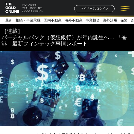
あなたの財産を
マイページ/ログイン
「守る・増やす・残す」
ための総合情報サイト
最新
相続・事業承継
国内不動産
海外不動産
事業投資
海外活用
保険
資
記事一覧
連載一覧
著者一覧
書籍一覧
セミナー情報
お知らせ
［連載］
バーチャルバンク（仮想銀行）が年内誕生へ… 「香
港」最新フィンテック事情レポート