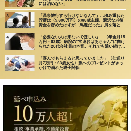
には泊めない」
「温泉旅行すら行けないなんて」…積み重ねた
3
貯蓄は〈5,600万円〉の68歳主婦。潤沢な老後
資金を貯めたはずが「馬鹿だった」肩を落とす
理由
「必要ない人は来ないでほしい」…〈年金月15
4
万円・82歳〉病院の“常連おばあちゃん”に向け
られた20代会社員の本音。それでも通い続ける
理由
「喜んでもらえると思っていました」〈仕送り
5
月7万円・63歳女性〉孫へのプレゼントがきっ
かけで崩れた親子関係