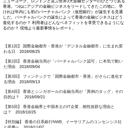
ニューヨーク、ロンドンと並ぶ世界3大金融センターのひとつである
香港。つねにアジアの金融ビジネスをリードしてきたこの地に、早
ければ年内にも初のバーチャルバンク（仮想銀行）が誕生する見通
しだ。バーチャルバンクの誕生によって香港の金融ビジネスはどう
進化するのか？ 利用者はどんなベネフィットを享受できるようにな
るのか？ 現地より最新事情をレポート。
【第1回】 国際金融都市・香港が「デジタル金融都市」に生まれ変
わる日
2018/08/25
【第2回】 香港金融当局が「バーチャルバンク認可」に本気で動い
た理由
2018/09/04
【第3回】 フィンテックで「国際金融都市・香港」がさらに進化す
る理由
2018/09/13
【第4回】 香港とシンガポールの金融当局が「異例のタッグ」その
目的は？
2018/09/21
【第5回】 香港金融界と中国本土のIT企業…相性抜群な理由と
は？
2018/10/25
【特別編】 香港の日系銀行NWB、イーサリアムのコンセンシス社
と提携へ
2018/11/07