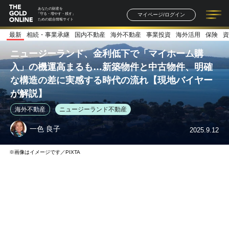
あなたの財産を
マイページ/ログイン
「守る・増やす・残す」
ための総合情報サイト
最新
相続・事業承継
国内不動産
海外不動産
事業投資
海外活用
保険
資
記事一覧
連載一覧
著者一覧
書籍一覧
セミナー情報
お知らせ
ニュージーランド、金利低下で「マイホーム購
入」の機運高まるも…新築物件と中古物件、明確
な構造の差に実感する時代の流れ【現地バイヤー
が解説】
海外不動産
ニュージーランド不動産
一色 良子
2025.9.12
※画像はイメージです／PIXTA