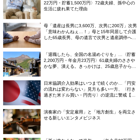
22万円・貯蓄1,500万円〉72歳夫婦、孫中心の
生活に疲れ果てた理由
母「遺産は長男に3,600万、次男に200万」次男
「意味わかんねぇ…！」母と15年同居して介護
した65歳長男、母の遺言で次男と遺産調停へ＜
調停の長期化で経済的ダメージ＞【司法書士が
助言】
「退職したら、全国の名湯めぐりを」…〈貯蓄
2,200万円・年金月23万円〉61歳夫婦のささや
かな夢、潰える。きっかけは、25歳息子から届
いた「まさかのLINE」
日米協調介入効果はいつまで続くのか…「円安
の流れは変わらない」見方も多い一方、〈行き
過ぎた米ドル買い・円売り〉の逆流に警戒【8
月の米ドル／円予想レンジ「150～160円」の
根拠】
演奏家の「安定雇用」と「地方創生」を両立さ
せる新しいエンタメビジネス