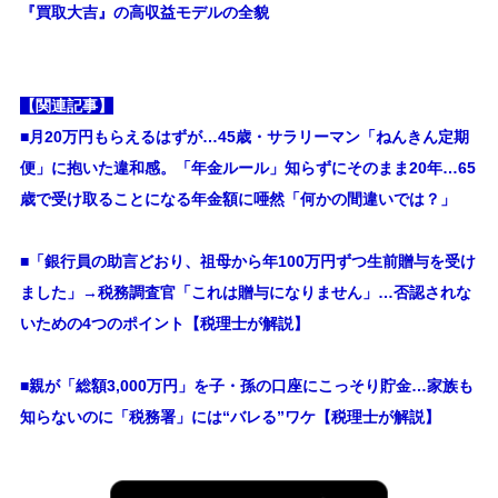
『買取大吉』の高収益モデルの全貌
【関連記事】
■月20万円もらえるはずが…45歳・サラリーマン「ねんきん定期
便」に抱いた違和感。「年金ルール」知らずにそのまま20年…65
歳で受け取ることになる年金額に唖然「何かの間違いでは？」
■
「銀行員の助言どおり、祖母から年100万円ずつ生前贈与を受け
ました」→税務調査官「これは贈与になりません」…否認されな
いための4つのポイント【税理士が解説】
■親が「総額3,000万円」を子・孫の口座にこっそり貯金…家族も
知らないのに「税務署」には“バレる”ワケ【税理士が解説】