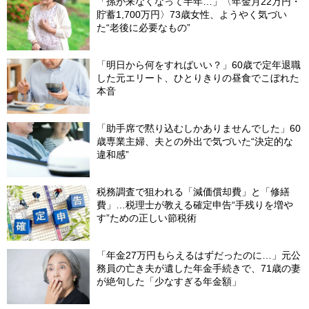
「孫が来なくなって半年…」〈年金月22万円・
貯蓄1,700万円〉73歳女性、ようやく気づい
た“老後に必要なもの”
「明日から何をすればいい？」60歳で定年退職
した元エリート、ひとりきりの昼食でこぼれた
本音
「助手席で黙り込むしかありませんでした」60
歳専業主婦、夫との外出で気づいた“決定的な
違和感”
税務調査で狙われる「減価償却費」と「修繕
費」…税理士が教える確定申告“手残りを増や
す”ための正しい節税術
「年金27万円もらえるはずだったのに…」元公
務員の亡き夫が遺した年金手続きで、71歳の妻
が絶句した「少なすぎる年金額」