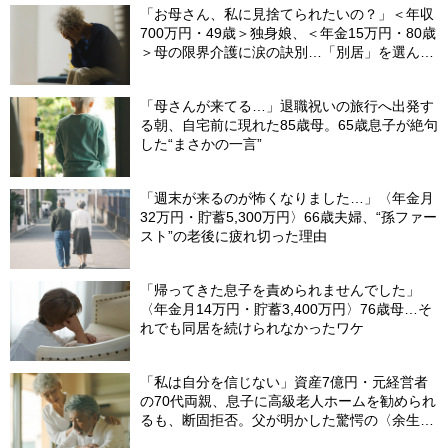
「お母さん、私に見捨てられたいの？」＜年収
700万円・49歳＞独身娘、＜年金15万円・80歳
＞母の限界介護に涙の訣別…「別居」を選んだ
娘を襲った“罪悪感”の正体
「母さんが来てる…」退職祝いの旅行へ出発す
る朝、自宅前に現れた85歳母。65歳息子が絶句
した“まさかの一言”
「週末が来るのが怖くなりました…」〈年金月
32万円・貯蓄5,300万円〉66歳夫婦、“孫ファー
スト”の老後に疲れ切った理由
「帰ってきた息子を責められませんでした」
〈年金月14万円・貯蓄3,400万円〉76歳母…そ
れでも同居を続けられなかったワケ
「私は自分を信じない」資産7億円・元経営者
の70代両親、息子に高級老人ホームを勧められ
るも、断固拒否。父が明かした驚愕の〈余生計
画〉【FPが解説】