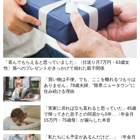
「喜んでもらえると思っていました」〈仕送り月7万円・63歳女
性〉孫へのプレゼントがきっかけで崩れた親子関係
「買い物は不便。でも、ここを離れるつもりは
ありません」78歳夫婦、“限界ニュータウン”に
住み続ける理由
「実家に戻れば立ち直れると思っていた」45歳
で帰ってきた息子との同居から5年…〈年金月
15万円・75歳母〉が漏らした本音
「私たちにも予定があるんだけど…」〈年金月