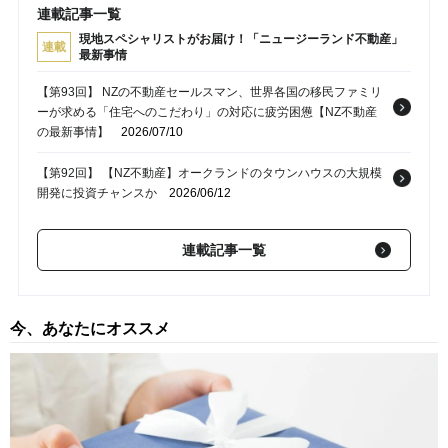
連載記事一覧
現地スペシャリストがお届け！「ニュージーランド不動産」
連載
最新事情
【第93回】 NZの不動産セールスマン、世界各国の移民ファミリ
ーが求める「住宅へのこだわり」の対応に疲労困憊【NZ不動産
の最新事情】
2026/07/10
【第92回】 【NZ不動産】オークランドのタウンハウスの大規模
開発に投資チャンスか
2026/06/12
【第91回】 【事例紹介】最低落札価格150万NZドル→売買成立
連載記事一覧
155万NZドル…NZ不動産の「オークション売り」は「やはりメ
リットが大きい」といえるワケ
2026/04/10
【第91回】 NZ・オークランド「Japan Day」に見る多民族都市
今、あなたにオススメ
の活気…交流の広がりが生む不動産ビジネス
2026/03/13
【第90回】 【NZ不動産】高まる実需の一方で、金利・住宅価格
はまだ低め…購入チャンスを求め活発化する不動産マーケット
2026/02/20