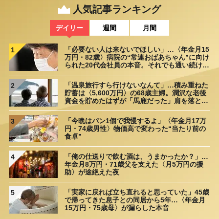
人気記事ランキング
デイリー
週間
月間
「必要ない人は来ないでほしい」…〈年金月15
1
万円・82歳〉病院の“常連おばあちゃん”に向け
られた20代会社員の本音。それでも通い続ける
理由
「温泉旅行すら行けないなんて」…積み重ねた
2
貯蓄は〈5,600万円〉の68歳主婦。潤沢な老後
資金を貯めたはずが「馬鹿だった」肩を落とす
理由
「今晩はパン1個で我慢するよ」〈年金月17万
3
円・74歳男性〉物価高で変わった“当たり前の
食卓”
「俺の仕送りで飲む酒は、うまかったか？」…
4
年金月8万円・71歳父を支えた〈月5万円の援
助〉が途絶えた夜
「実家に戻れば立ち直れると思っていた」45歳
5
で帰ってきた息子との同居から5年…〈年金月
15万円・75歳母〉が漏らした本音