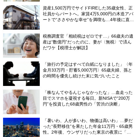
資産1,500万円でサイドFIREした35歳女性、正
社員からパートへ。家賃4万5,000円の木造アパ
ートで“ささやかな幸せ”を満喫も…4年後に直面
した「究極の2択」
税務調査官「相続税はゼロです…」66歳夫の遺
産は“数億円”だったのに、妻が〈無税〉で済ん
だワケ【税理士が解説】
「旅行の予定はすべて白紙になりました」〈年
金月33万円・貯蓄5,000万円〉65歳夫婦、孫と
の時間を優先し続けた末に気づいたこと
「株なんてやるんじゃなかったな」…血走った
目でスマホを凝視する毎日。新NISAで“200万
円”を投資した68歳男性の「苦渋の決断」
「暑いわ、人が多いわ、物価は高いわ」…夢だ
った“長野移住”を果たした年金11万円・65歳男
性。2年後、ウンザリだった東京の夜景に「癒