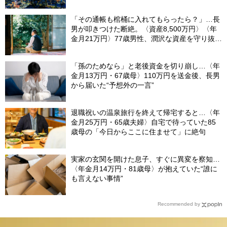
された」ワケ
「その通帳も棺桶に入れてもらったら？」…長
男が叩きつけた断絶。〈資産8,500万円〉〈年
金月21万円〉77歳男性、潤沢な資産を守り抜い
た“代償”
「孫のためなら」と老後資金を切り崩し…〈年
金月13万円・67歳母〉110万円を送金後、長男
から届いた“予想外の一言”
退職祝いの温泉旅行を終えて帰宅すると…〈年
金月25万円・65歳夫婦〉自宅で待っていた85
歳母の「今日からここに住ませて」に絶句
実家の玄関を開けた息子、すぐに異変を察知…
〈年金月14万円・81歳母〉が抱えていた“誰に
も言えない事情”
Recommended by