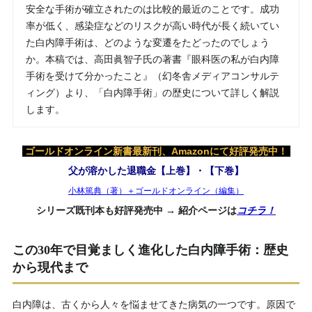
安全な手術が確立されたのは比較的最近のことです。成功
率が低く、感染症などのリスクが高い時代が長く続いてい
た白内障手術は、どのような変遷をたどったのでしょう
か。本稿では、高田眞智子氏の著書『眼科医の私が白内障
手術を受けて分かったこと』（幻冬舎メディアコンサルテ
ィング）より、「白内障手術」の歴史について詳しく解説
します。
ゴールドオンライン新書最新刊、Amazonにて好評発売中！
父が溶かした退職金【上巻】・【下巻】
小林篤典（著）＋ゴールドオンライン（編集）
シリーズ既刊本も好評発売中 → 紹介ページは
コチラ！
この30年で目覚ましく進化した白内障手術：歴史
から現代まで
白内障は、古くから人々を悩ませてきた病気の一つです。原因で