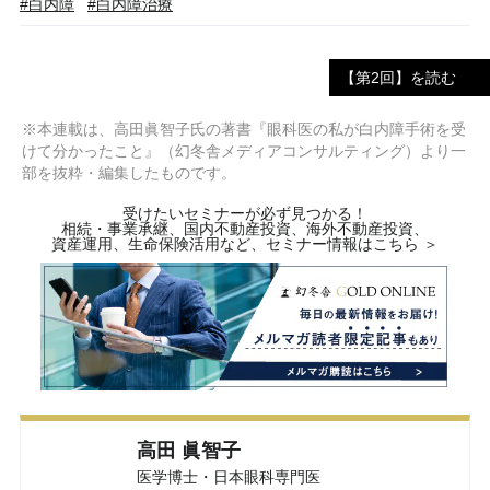
#白内障
#白内障治療
【第2回】を読む
※本連載は、高田眞智子氏の著書『眼科医の私が白内障手術を受
けて分かったこと』（幻冬舎メディアコンサルティング）より一
部を抜粋・編集したものです。
受けたいセミナーが必ず見つかる！
相続・事業承継、国内不動産投資、海外不動産投資、
資産運用、生命保険活用など、セミナー情報はこちら ＞
高田 眞智子
医学博士・日本眼科専門医