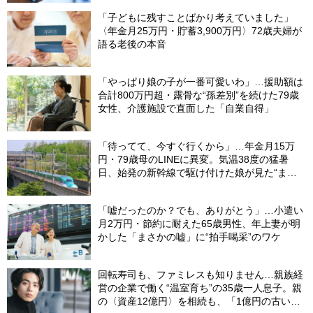
「子どもに残すことばかり考えていました」
〈年金月25万円・貯蓄3,900万円〉72歳夫婦が
語る老後の本音
「やっぱり娘の子が一番可愛いわ」…援助額は
合計800万円超・露骨な“孫差別”を続けた79歳
女性、介護施設で直面した「自業自得」
「待ってて、今すぐ行くから」…年金月15万
円・79歳母のLINEに異変。気温38度の猛暑
日、始発の新幹線で駆け付けた娘が見た“まさ
かの光景”
「嘘だったのか？でも、ありがとう」…小遣い
月2万円・節約に耐えた65歳男性、年上妻が明
かした「まさかの嘘」に“拍手喝采”のワケ
回転寿司も、ファミレスも知りません…親族経
営の企業で働く“温室育ち”の35歳一人息子。親
の〈資産12億円〉を相続も、「1億円の古いビ