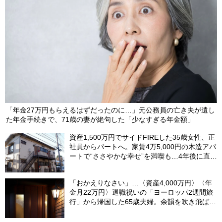
「年金27万円もらえるはずだったのに…」元公務員の亡き夫が遺し
た年金手続きで、71歳の妻が絶句した「少なすぎる年金額」
資産1,500万円でサイドFIREした35歳女性、正
社員からパートへ。家賃4万5,000円の木造アパ
ートで“ささやかな幸せ”を満喫も…4年後に直面
した「究極の2択」
「おかえりなさい」…〈資産4,000万円〉〈年
金月22万円〉退職祝いの「ヨーロッパ2週間旅
行」から帰国した65歳夫婦。余韻を吹き飛ばし
た“破綻の影”