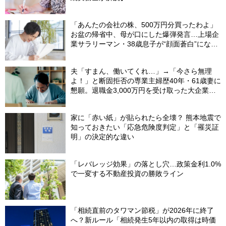
「あんたの会社の株、500万円分買ったわよ」
お盆の帰省中、母が口にした爆弾発言…上場企
業サラリーマン・38歳息子が“顔面蒼白”になっ
たワケ【1級FPが警告】
夫「すまん、働いてくれ…」→「今さら無理
よ！」と断固拒否の専業主婦歴40年・61歳妻に
懇願。退職金3,000万円を受け取った大企業元
本部長の69歳夫が、妻に頭を下げた理由【FP
が解説】
家に「赤い紙」が貼られたら全壊？ 熊本地震で
知っておきたい「応急危険度判定」と「罹災証
明」の決定的な違い
「レバレッジ効果」の落とし穴…政策金利1.0%
で一変する不動産投資の勝敗ライン
「相続直前のタワマン節税」が2026年に終了
へ？新ルール「相続発生5年以内の取得は時価