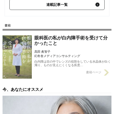
【第3回】 「目にイクラ丼が見えた」2.5万回執刀の専門医が初め
連載記事一覧
て体験した、白内障手術中の「不思議な世界」
2025/09/01
【第2回】 「まだ見える」が危険信号！「白内障手術を急ぐべき
人」に共通する2つの特徴【現役眼科医が警鐘】
2025/08/31
書籍
眼科医の私が白内障手術を受けて分
かったこと
高田 眞智子
幻冬舎メディアコンサルティング
白内障は目の中でレンズの役割をしている水晶体が白く
濁り、ものが見えにくくなる疾患…
書籍ページ
今、あなたにオススメ