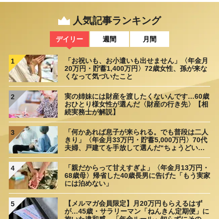
人気記事ランキング
デイリー
週間
月間
「お祝いも、お小遣いも出せません」〈年金月
1
20万円・貯蓄1,400万円〉72歳女性、孫が来な
くなって気づいたこと
実の姉妹には財産を渡したくないんです…60歳
2
おひとり様女性が選んだ〈財産の行き先〉【相
続実務士が解説】
「何かあれば息子が来られる。でも普段は二人
3
きり」〈年金月33万円・貯蓄5,000万円〉70代
夫婦、戸建てを手放して選んだ“ちょうどいい
距離”
「親だからって甘えすぎよ」〈年金月13万円・
4
68歳母〉帰省した40歳長男に告げた「もう実家
には泊めない」
【メルマガ会員限定】月20万円もらえるはず
5
が…45歳・サラリーマン「ねんきん定期便」に