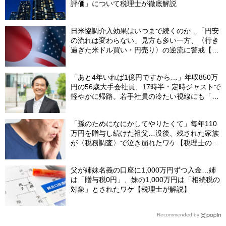
評価」について税理士が徹底解説
日米協調介入効果はいつまで続くのか…「円安
の流れは変わらない」見方も多い一方、〈行き
過ぎた米ドル買い・円売り〉の逆流に警戒【8
月の米ドル／円予想レンジ「150～160円」の
根拠】
「あと4年いれば1億円ですから…」年収850万
円の56歳大手会社員、17時半・定時ジャストで
軽やかに帰路。若手社員の冷たい視線にも「だ
からなに？」の理由【CFPの助言】
「孫のためになにかしてやりたくて」毎年110
万円を贈与し続けた祖父…没後、残された家族
が〈税務調査〉で泣き崩れたワケ【税理士の助
言】
父が姉妹名義の口座に1,000万円ずつ入金…姉
は「贈与税0円」、妹の1,000万円は「相続税の
対象」とされたワケ【税理士が解説】
Recommended by