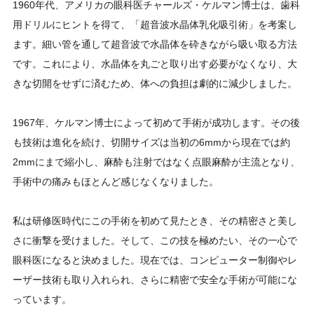
1960年代、アメリカの眼科医チャールズ・ケルマン博士は、歯科
用ドリルにヒントを得て、「超音波水晶体乳化吸引術」を考案し
ます。細い管を通して超音波で水晶体を砕きながら吸い取る方法
です。これにより、水晶体を丸ごと取り出す必要がなくなり、大
きな切開をせずに済むため、体への負担は劇的に減少しました。
1967年、ケルマン博士によって初めて手術が成功します。その後
も技術は進化を続け、切開サイズは当初の6mmから現在では約
2mmにまで縮小し、麻酔も注射ではなく点眼麻酔が主流となり、
手術中の痛みもほとんど感じなくなりました。
私は研修医時代にこの手術を初めて見たとき、その精密さと美し
さに衝撃を受けました。そして、この技を極めたい、その一心で
眼科医になると決めました。現在では、コンピューター制御やレ
ーザー技術も取り入れられ、さらに精密で安全な手術が可能にな
っています。