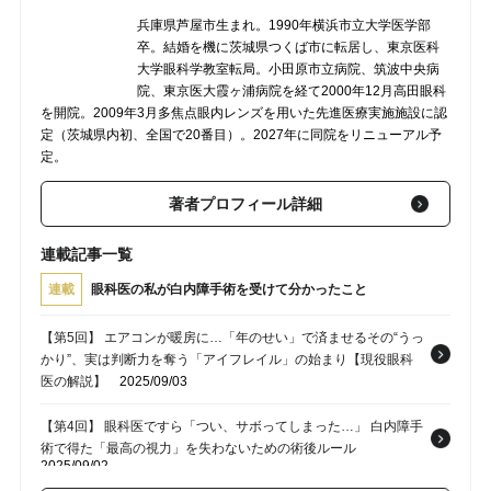
兵庫県芦屋市生まれ。1990年横浜市立大学医学部
卒。結婚を機に茨城県つくば市に転居し、東京医科
大学眼科学教室転局。小田原市立病院、筑波中央病
院、東京医大霞ヶ浦病院を経て2000年12月高田眼科
を開院。2009年3月多焦点眼内レンズを用いた先進医療実施施設に認
定（茨城県内初、全国で20番目）。2027年に同院をリニューアル予
定。
著者プロフィール詳細
連載記事一覧
連載
眼科医の私が白内障手術を受けて分かったこと
【第5回】 エアコンが暖房に…「年のせい」で済ませるその“うっ
かり”、実は判断力を奪う「アイフレイル」の始まり【現役眼科
医の解説】
2025/09/03
【第4回】 眼科医ですら「つい、サボってしまった…」 白内障手
術で得た「最高の視力」を失わないための術後ルール
2025/09/02