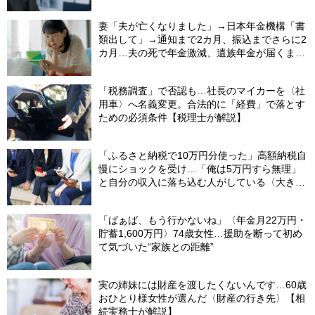
ル」しか残らなかったワケ【FPが解説】
妻「夫が亡くなりました」→日本年金機構「書
類出して」→通知まで2カ月、振込までさらに2
カ月…夫の死で年金激減、遺族年金が届くまで
の「4カ月」で貯金がどんどん減る妻の悲劇
【CFPが解説】
「税務調査」で否認も…社長のマイカーを〈社
用車〉へ名義変更。合法的に「経費」で落とす
ための必須条件【税理士が解説】
「ふるさと納税で10万円分使った」高額納税自
慢にショックを受け…「俺は5万円すら無理」
と自分の収入に落ち込む人がしている〈大きな
誤解〉
「ばぁば、もう行かないね」〈年金月22万円・
貯蓄1,600万円〉74歳女性…援助を断って初め
て気づいた“家族との距離”
実の姉妹には財産を渡したくないんです…60歳
おひとり様女性が選んだ〈財産の行き先〉【相
続実務士が解説】