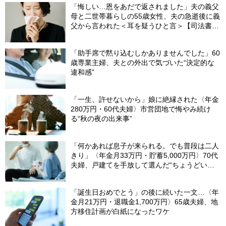
「悔しい…恩をあだで返されました」夫の義父
母と二世帯暮らしの55歳女性、夫の急逝後に義
父から言われた＜耳を疑うひと言＞【司法書士
が解説】
「助手席で黙り込むしかありませんでした」60
歳専業主婦、夫との外出で気づいた“決定的な
違和感”
「一生、許せないから」娘に絶縁された〈年金
280万円・60代夫婦〉市営団地で悔やみ続け
る“秋の夜の出来事”
「何かあれば息子が来られる。でも普段は二人
きり」〈年金月33万円・貯蓄5,000万円〉70代
夫婦、戸建てを手放して選んだ“ちょうどいい
距離”
「誕生日おめでとう」の後に続いた一文…〈年
金月21万円・退職金1,700万円〉65歳夫婦、地
方移住計画が白紙になったワケ