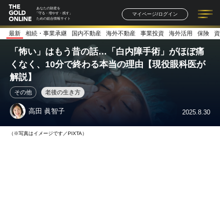
あなたの財産を
マイページ/ログイン
「守る・増やす・残す」
ための総合情報サイト
最新
相続・事業承継
国内不動産
海外不動産
事業投資
海外活用
保険
資
記事一覧
連載一覧
著者一覧
書籍一覧
セミナー情報
お知らせ
「怖い」はもう昔の話…「白内障手術」がほぼ痛
くなく、10分で終わる本当の理由【現役眼科医が
解説】
その他
老後の生き方
高田 眞智子
2025.8.30
（※写真はイメージです／PIXTA）