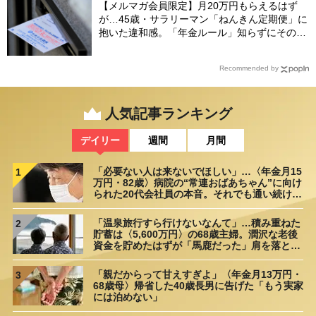
【メルマガ会員限定】月20万円もらえるはず
が…45歳・サラリーマン「ねんきん定期便」に
抱いた違和感。「年金ルール」知らずにそのま
ま20年…65歳で受け取ることになる年金額に唖
然「何かの間違いでは？」
Recommended by
人気記事ランキング
デイリー
週間
月間
「必要ない人は来ないでほしい」…〈年金月15
1
万円・82歳〉病院の“常連おばあちゃん”に向け
られた20代会社員の本音。それでも通い続ける
理由
「温泉旅行すら行けないなんて」…積み重ねた
2
貯蓄は〈5,600万円〉の68歳主婦。潤沢な老後
資金を貯めたはずが「馬鹿だった」肩を落とす
理由
「親だからって甘えすぎよ」〈年金月13万円・
3
68歳母〉帰省した40歳長男に告げた「もう実家
には泊めない」