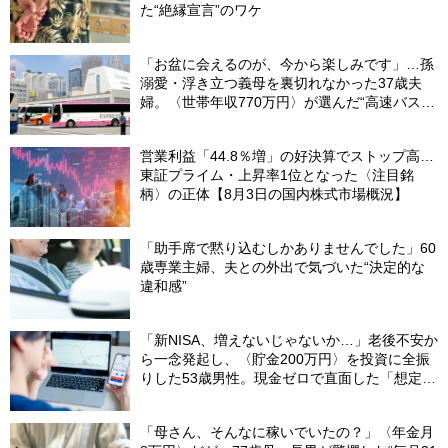
た“絶縁宣言”のワケ
「お盆に会えるのが、今から楽しみです」…孫
溺愛・浮き立つ義母を裏切れなかった37歳夫
婦。〈世帯年収770万円〉が選んだ“高速バス帰
省”の悲惨な結末
営業利益「44.8％増」の好決算でストップ高…
東証プライム・上昇率1位となった〈注目銘
柄〉の正体【8月3日の国内株式市場概況】
「助手席で黙り込むしかありませんでした」60
歳専業主婦、夫との外出で気づいた“決定的な
違和感”
「新NISA、増えないじゃないか…」老後不安か
ら一念発起し、〈貯金200万円〉を投資に全振
りした53歳男性。現金ゼロで直面した「想定外
の出費」【FPの助言】
「母さん、そんなに稼いでいたの？」〈年金月