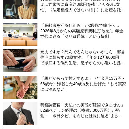
よ…姪家族に資産約3億円を残したい90代女
性、〈法定相続人ではない相手〉に財産を託せ
たワケ【相続実務士が解説】
「高齢者を守る仕組み」が2段階で縮小へ…
2026年8月からの高額療養費制度“改悪”。年金
世代に迫る「ジリ貧通院」という惨劇
元夫ですか？死んでるんじゃないかしら…都営
住宅に暮らす70歳女性、「年金12万6000円」
で徹底する倹約生活。息子からの小遣いも孫の
お年玉にあて、コツコツ貯めた「驚きの貯蓄
額」
「親だからって甘えすぎよ」〈年金月13万円・
68歳母〉帰省した40歳長男に告げた「もう実家
には泊めない」
税務調査官「支払いの実態が確認できません」
52歳ベテラン経理の〈横領3,000万円〉が発
覚…「即日クビ」を命じた社長に迫る“まさか
の危機”【社労士が解説】