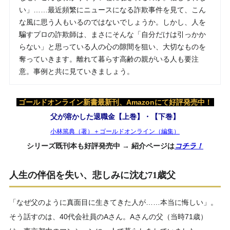
い」……最近頻繁にニュースになる詐欺事件を見て、こん
な風に思う人もいるのではないでしょうか。しかし、人を
騙すプロの詐欺師は、まさにそんな「自分だけは引っかか
らない」と思っている人の心の隙間を狙い、大切なものを
奪っていきます。離れて暮らす高齢の親がいる人も要注
意。事例と共に見ていきましょう。
ゴールドオンライン新書最新刊、Amazonにて好評発売中！
父が溶かした退職金【上巻】・【下巻】
小林篤典（著）＋ゴールドオンライン（編集）
シリーズ既刊本も好評発売中 → 紹介ページは
コチラ！
人生の伴侶を失い、悲しみに沈む71歳父
「なぜ父のように真面目に生きてきた人が……本当に悔しい」。
そう話すのは、40代会社員のAさん。Aさんの父（当時71歳）