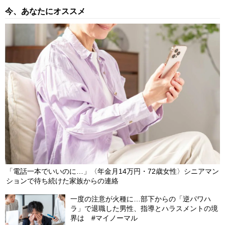
「お母さん、何これ…？」＜年金18万円＞75歳母の家で、頭が
今、あなたにオススメ
真っ白になった45歳娘。築45年の実家に「ゴミ屋敷の予兆」
と、渡された“絶望のメモ”
2026/08/07
NEW
「もう二度と会えなくていい」…手取り28万円・32歳女性がス
ーツケース片手に実家を飛び出した日。きっかけは66歳母の「背
筋の凍る一言」
2026/08/07
NEW
「電話一本でいいのに…」〈年金月14万円・72歳女性〉シニアマン
ションで待ち続けた家族からの連絡
一度の注意が火種に…部下からの「逆パワハ
ラ」で退職した男性、指導とハラスメントの境
界は #マイノーマル