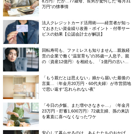
8万円〉だが…77歳母、長男が驚愕した“毎月31
万円”の懐事情
法人クレジットカード活用術――経営者が知っ
ておきたい資金繰り改善・ポイント・付帯サー
ビスの効果【公認会計士が解説】
回転寿司も、ファミレスも知りません…親族経
営の企業で働く“温室育ち”の35歳一人息子。親
の〈資産12億円〉を相続も、「1億円の古いビ
ル」しか残らなかったワケ【FPが解説】
「もう親だとは思えない」娘から届いた最後の
言葉…〈年金月20万円・60代夫婦〉が市営団地
で思い返す“忘れられない夜”
「今日の夕飯、また増やさなきゃ…」〈年金月
23万円・貯蓄1,600万円〉72歳主婦、孫の来訪
を素直に喜べなくなったワケ
安心して暮らせるのは、あんたたちのおかげ