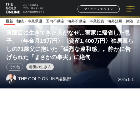
あなたの財産を
マイページ/ログイン
「守る・増やす・残す」
ための総合情報サイト
最新
相続・事業承継
国内不動産
海外不動産
事業投資
海外活用
保険
資
記事一覧
連載一覧
著者一覧
書籍一覧
セミナー情報
お知らせ
真面目に生きてきた人がなぜ…実家に帰省した息
子、〈年金月15万円〉〈資産1,400万円〉独居暮ら
しの71歳父に抱いた「猛烈な違和感」。静かに告
げられた「まさかの事実」に絶句
その他
老後の生き方
THE GOLD ONLINE編集部
2025.8.1