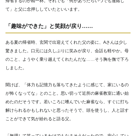
帰省するのが精一杯。それでも「何かあったらいつでも連絡し
て」と父に念押ししていたといいます。
「趣味ができた」と笑顔が戻り……
ある夏の帰省時、玄関で出迎えてくれた父の姿に、Aさんは少し
驚きました。口元には久しぶりに笑みが戻り、会話も軽やか。母
のこと、ようやく乗り越えてくれたんだな……そう胸を撫で下ろ
しました。
聞けば、「体力も記憶力も落ちてきたように感じて、家にいるの
が怖くなってな」とのこと。思い切って近所の麻雀教室に通い始
めたのだそうです。若いころに嗜んでいた麻雀なら、すぐに打ち
解けられるかもしれないと思ったそうで、頭を使うし、人と話す
ことができて気が紛れると語る父。
「無理して笑っているわけでもなさそうだったので、安心してい