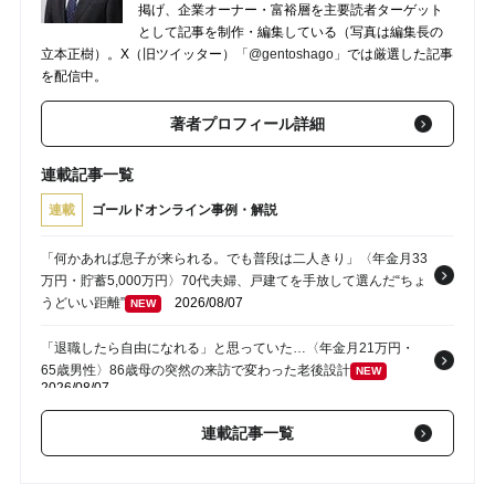
掲げ、企業オーナー・富裕層を主要読者ターゲット
として記事を制作・編集している（写真は編集長の
立本正樹）。X（旧ツイッター）
「@gentoshago」
では厳選した記事
を配信中。
著者プロフィール詳細
連載記事一覧
連載
ゴールドオンライン事例・解説
「何かあれば息子が来られる。でも普段は二人きり」〈年金月33
万円・貯蓄5,000万円〉70代夫婦、戸建てを手放して選んだ“ちょ
うどいい距離”
2026/08/07
NEW
「退職したら自由になれる」と思っていた…〈年金月21万円・
65歳男性〉86歳母の突然の来訪で変わった老後設計
NEW
2026/08/07
「親だからって甘えすぎよ」〈年金月13万円・68歳母〉帰省し
連載記事一覧
た40歳長男に告げた「もう実家には泊めない」
NEW
2026/08/07