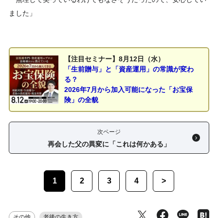
ました」
【注目セミナー】8月12日（水）
「生前贈与」と「資産運用」の常識が変わ
る？
2026年7月から加入可能になった「お宝保
険」の全貌
次ページ
再会した父の異変に「これは何かある」
1
2
3
4
>
その他
老後の生き方