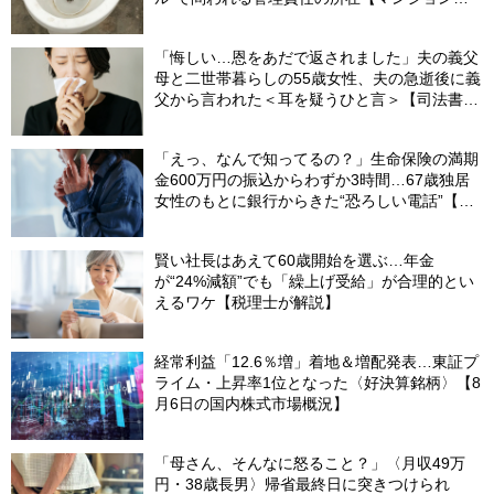
理士が警鐘】
「悔しい…恩をあだで返されました」夫の義父
母と二世帯暮らしの55歳女性、夫の急逝後に義
父から言われた＜耳を疑うひと言＞【司法書士
が解説】
「えっ、なんで知ってるの？」生命保険の満期
金600万円の振込からわずか3時間…67歳独居
女性のもとに銀行からきた“恐ろしい電話”【FP
が解説】
賢い社長はあえて60歳開始を選ぶ…年金
が“24%減額”でも「繰上げ受給」が合理的とい
えるワケ【税理士が解説】
経常利益「12.6％増」着地＆増配発表…東証プ
ライム・上昇率1位となった〈好決算銘柄〉【8
月6日の国内株式市場概況】
「母さん、そんなに怒ること？」〈月収49万
円・38歳長男〉帰省最終日に突きつけられ