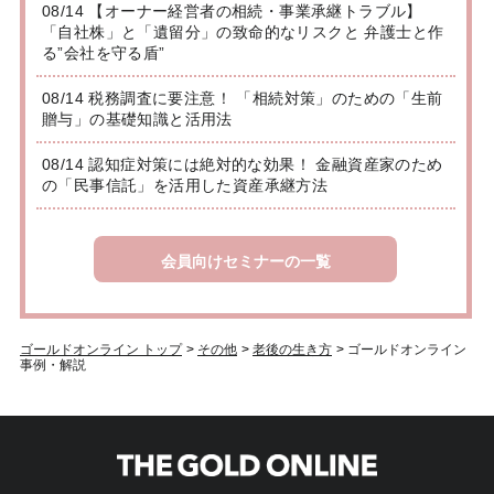
08/14 【オーナー経営者の相続・事業承継トラブル】
「自社株」と「遺留分」の致命的なリスクと 弁護士と作
る”会社を守る盾”
08/14 税務調査に要注意！ 「相続対策」のための「生前
贈与」の基礎知識と活用法
08/14 認知症対策には絶対的な効果！ 金融資産家のため
の「民事信託」を活用した資産承継方法
会員向けセミナーの一覧
ゴールドオンライン トップ
>
その他
>
老後の生き方
>
ゴールドオンライン
事例・解説