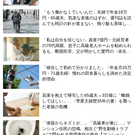
「もう働かなくていいんだ」夫婦で年金18万
円・65歳夫。気楽な老後のはずが、週刊誌を読
んでも時計の針が進まない、独り飯も美味しく
ない日々…半年後、“時給1200円のバイト”を始
めたシニアの現実
「私は自分を信じない」資産7億円・元経営者
の70代両親、息子に高級老人ホームを勧められ
るも、断固拒否。父が明かした驚愕の〈余生計
画〉【FPが解説】
「移住して初めて分かりました」〈年金月25万
円・71歳夫婦〉憧れの田舎暮らしを諦めた決定
的理由
花束を抱えて帰宅した65歳夫→3日後に「離婚
してほしい」…〈専業主婦歴35年の妻〉を襲っ
た老後の危機
「便器からネズミが…」「高級車が巣に…」マ
ンション住民の悲鳴。相次ぐ“野生動物トラブ
ル”で問われる管理責任の所在【マンション管