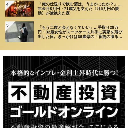
「俺の仕送りで飲む酒は、うまかったか？」…
4
年金月8万円・71歳父を支えた〈月5万円の援
助〉が途絶えた夜
5
「もう二度と会えなくていい」…手取り28万
円・32歳女性がスーツケース片手に実家を飛び
出した日。きっかけは66歳母の「背筋の凍る一
言」