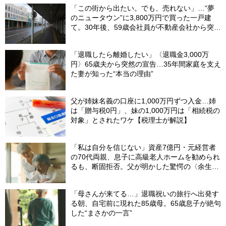
「この街から出たい。でも、売れない」…“夢
のニュータウン”に3,800万円で買った一戸建
て。30年後、59歳会社員が不動産会社から突き
つけられた「残酷な現実」
「退職したら離婚したい」〈退職金3,000万
円〉65歳夫から突然の宣告…35年間家庭を支え
た妻が知った“本当の理由”
父が姉妹名義の口座に1,000万円ずつ入金…姉
は「贈与税0円」、妹の1,000万円は「相続税の
対象」とされたワケ【税理士が解説】
「私は自分を信じない」資産7億円・元経営者
の70代両親、息子に高級老人ホームを勧められ
るも、断固拒否。父が明かした驚愕の〈余生計
画〉【FPが解説】
「母さんが来てる…」退職祝いの旅行へ出発す
る朝、自宅前に現れた85歳母。65歳息子が絶句
した“まさかの一言”