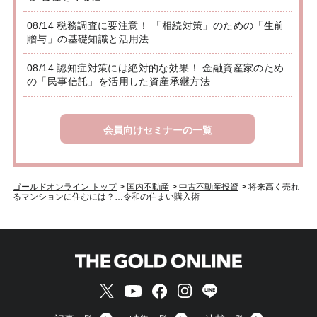
08/14 税務調査に要注意！ 「相続対策」のための「生前
贈与」の基礎知識と活用法
08/14 認知症対策には絶対的な効果！ 金融資産家のため
の「民事信託」を活用した資産承継方法
会員向けセミナーの一覧
ゴールドオンライン トップ
>
国内不動産
>
中古不動産投資
>
将来高く売れ
るマンションに住むには？…令和の住まい購入術