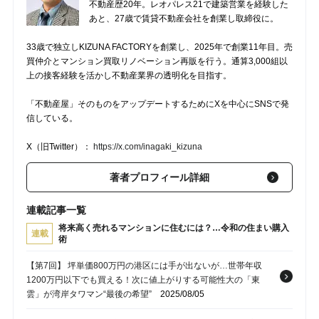
不動産歴20年。レオパレス21で建築営業を経験した
あと、27歳で賃貸不動産会社を創業し取締役に。
33歳で独立しKIZUNA FACTORYを創業し、2025年で創業11年目。売
買仲介とマンション買取リノベーション再販を行う。通算3,000組以
上の接客経験を活かし不動産業界の透明化を目指す。
「不動産屋」そのものをアップデートするためにXを中心にSNSで発
信している。
X（旧Twitter）：
https://x.com/inagaki_kizuna
著者プロフィール詳細
連載記事一覧
将来高く売れるマンションに住むには？…令和の住まい購入
連載
術
【第7回】 坪単価800万円の港区には手が出ないが…世帯年収
1200万円以下でも買える！次に値上がりする可能性大の「東
雲」が湾岸タワマン“最後の希望”
2025/08/05