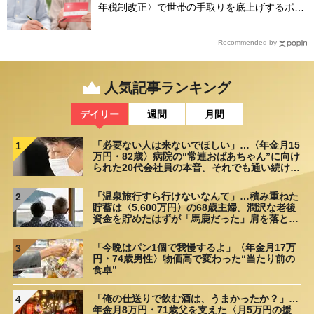
年税制改正〉で世帯の手取りを底上げするポイ
ント【CFPが解説】
Recommended by
人気記事ランキング
デイリー
週間
月間
「必要ない人は来ないでほしい」…〈年金月15
1
万円・82歳〉病院の“常連おばあちゃん”に向け
られた20代会社員の本音。それでも通い続ける
理由
「温泉旅行すら行けないなんて」…積み重ねた
2
貯蓄は〈5,600万円〉の68歳主婦。潤沢な老後
資金を貯めたはずが「馬鹿だった」肩を落とす
理由
「今晩はパン1個で我慢するよ」〈年金月17万
3
円・74歳男性〉物価高で変わった“当たり前の
食卓”
「俺の仕送りで飲む酒は、うまかったか？」…
4
年金月8万円・71歳父を支えた〈月5万円の援