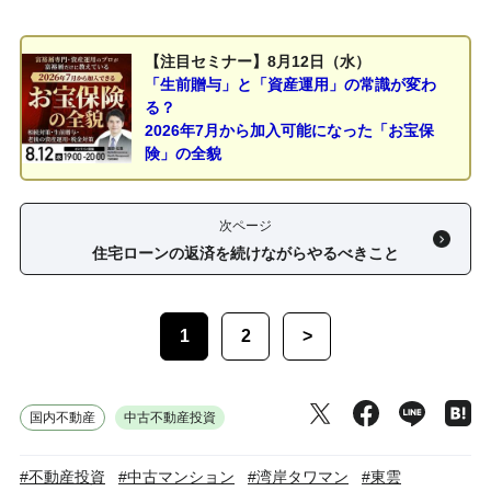
【注目セミナー】8月12日（水）
「生前贈与」と「資産運用」の常識が変わ
る？
2026年7月から加入可能になった「お宝保
険」の全貌
次ページ
住宅ローンの返済を続けながらやるべきこと
1
2
>
国内不動産
中古不動産投資
#不動産投資
#中古マンション
#湾岸タワマン
#東雲