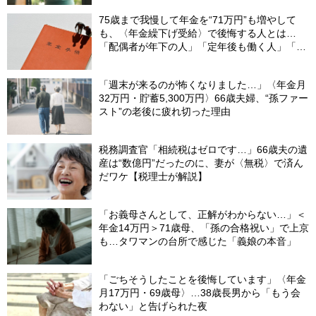
75歳まで我慢して年金を“71万円”も増やして
も、〈年金繰下げ受給〉で後悔する人とは…
「配偶者が年下の人」「定年後も働く人」「特
別な年金を受け取れる人」【CFPが解説】
「週末が来るのが怖くなりました…」〈年金月
32万円・貯蓄5,300万円〉66歳夫婦、“孫ファー
スト”の老後に疲れ切った理由
税務調査官「相続税はゼロです…」66歳夫の遺
産は“数億円”だったのに、妻が〈無税〉で済ん
だワケ【税理士が解説】
「お義母さんとして、正解がわからない…」＜
年金14万円＞71歳母、「孫の合格祝い」で上京
も…タワマンの台所で感じた「義娘の本音」
「ごちそうしたことを後悔しています」〈年金
月17万円・69歳母〉…38歳長男から「もう会
わない」と告げられた夜