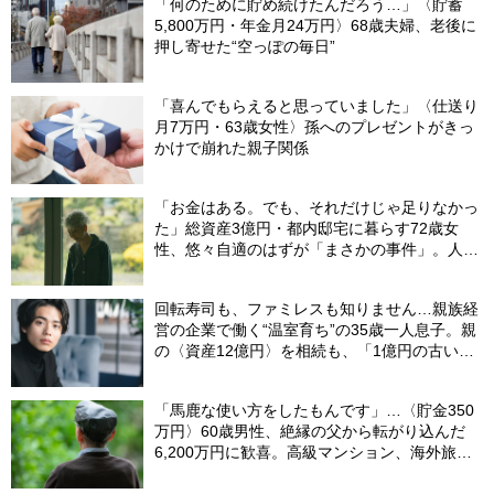
「何のために貯め続けたんだろう…」〈貯蓄
5,800万円・年金月24万円〉68歳夫婦、老後に
押し寄せた“空っぽの毎日”
「喜んでもらえると思っていました」〈仕送り
月7万円・63歳女性〉孫へのプレゼントがきっ
かけで崩れた親子関係
「お金はある。でも、それだけじゃ足りなかっ
た」総資産3億円・都内邸宅に暮らす72歳女
性、悠々自適のはずが「まさかの事件」。人目
を避けて「高級老人ホーム」入居を決断した理
由
回転寿司も、ファミレスも知りません…親族経
営の企業で働く“温室育ち”の35歳一人息子。親
の〈資産12億円〉を相続も、「1億円の古いビ
ル」しか残らなかったワケ【FPが解説】
「馬鹿な使い方をしたもんです」…〈貯金350
万円〉60歳男性、絶縁の父から転がり込んだ
6,200万円に歓喜。高級マンション、海外旅
行…夢の生活の〈終着駅〉