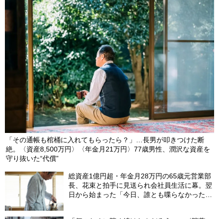
「その通帳も棺桶に入れてもらったら？」…長男が叩きつけた断
絶。〈資産8,500万円〉〈年金月21万円〉77歳男性、潤沢な資産を
守り抜いた“代償”
総資産1億円超・年金月28万円の65歳元営業部
長、花束と拍手に見送られ会社員生活に幕。翌
日から始まった「今日、誰とも喋らなかった」
の余生