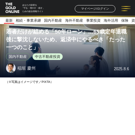
あなたの財産を
マイページ/ログイン
「守る・増やす・残す」
ための総合情報サイト
最新
相続・事業承継
国内不動産
海外不動産
事業投資
海外活用
保険
資
記事一覧
連載一覧
著者一覧
書籍一覧
セミナー情報
お知らせ
若者だけが組める「50年ローン」…65歳定年退職
後に撃沈しないため、返済中にやるべき「たった
一つのこと」
国内不動産
中古不動産投資
稲垣 慶州
2025.8.6
（※写真はイメージです／PIXTA）