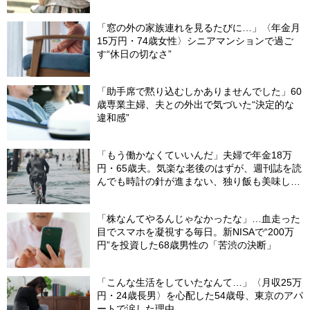
「窓の外の家族連れを見るたびに…」〈年金月
15万円・74歳女性〉シニアマンションで過ご
す“休日の切なさ”
「助手席で黙り込むしかありませんでした」60
歳専業主婦、夫との外出で気づいた“決定的な
違和感”
「もう働かなくていいんだ」夫婦で年金18万
円・65歳夫。気楽な老後のはずが、週刊誌を読
んでも時計の針が進まない、独り飯も美味しく
ない日々…半年後、“時給1200円のバイト”を始
めたシニアの現実
「株なんてやるんじゃなかったな」…血走った
目でスマホを凝視する毎日。新NISAで“200万
円”を投資した68歳男性の「苦渋の決断」
「こんな生活をしていたなんて…」〈月収25万
円・24歳長男〉を心配した54歳母、東京のアパ
ートで涙した理由