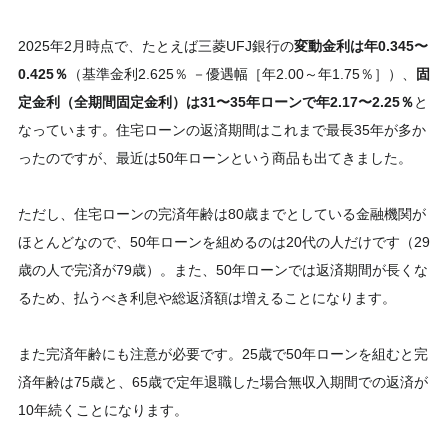
2025年2月時点で、たとえば三菱UFJ銀行の
変動金利は年0.345〜
0.425％
（基準金利2.625％ －優遇幅［年2.00～年1.75％］）、
固
定金利（全期間固定金利）は31〜35年ローンで年2.17〜2.25％
と
なっています。住宅ローンの返済期間はこれまで最長35年が多か
ったのですが、最近は50年ローンという商品も出てきました。
ただし、住宅ローンの完済年齢は80歳までとしている金融機関が
ほとんどなので、50年ローンを組めるのは20代の人だけです（29
歳の人で完済が79歳）。また、50年ローンでは返済期間が長くな
るため、払うべき利息や総返済額は増えることになります。
また完済年齢にも注意が必要です。25歳で50年ローンを組むと完
済年齢は75歳と、65歳で定年退職した場合無収入期間での返済が
10年続くことになります。