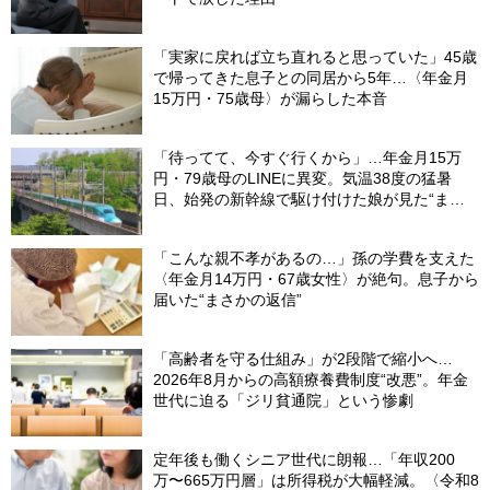
「実家に戻れば立ち直れると思っていた」45歳
で帰ってきた息子との同居から5年…〈年金月
15万円・75歳母〉が漏らした本音
「待ってて、今すぐ行くから」…年金月15万
円・79歳母のLINEに異変。気温38度の猛暑
日、始発の新幹線で駆け付けた娘が見た“まさ
かの光景”
「こんな親不孝があるの…」孫の学費を支えた
〈年金月14万円・67歳女性〉が絶句。息子から
届いた“まさかの返信”
「高齢者を守る仕組み」が2段階で縮小へ…
2026年8月からの高額療養費制度“改悪”。年金
世代に迫る「ジリ貧通院」という惨劇
定年後も働くシニア世代に朗報…「年収200
万〜665万円層」は所得税が大幅軽減。〈令和8