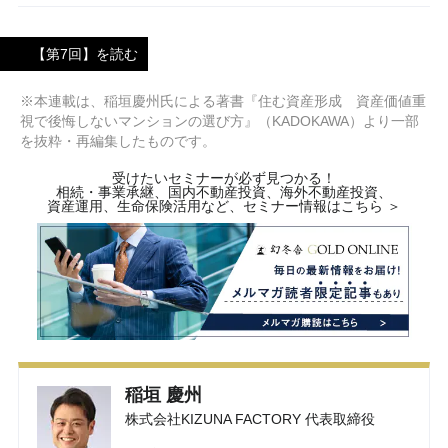
【第7回】を読む
※本連載は、稲垣慶州氏による著書『住む資産形成 資産価値重
視で後悔しないマンションの選び方』（KADOKAWA）より一部
を抜粋・再編集したものです。
受けたいセミナーが必ず見つかる！
相続・事業承継、国内不動産投資、海外不動産投資、
資産運用、生命保険活用など、セミナー情報はこちら ＞
稲垣 慶州
株式会社KIZUNA FACTORY 代表取締役