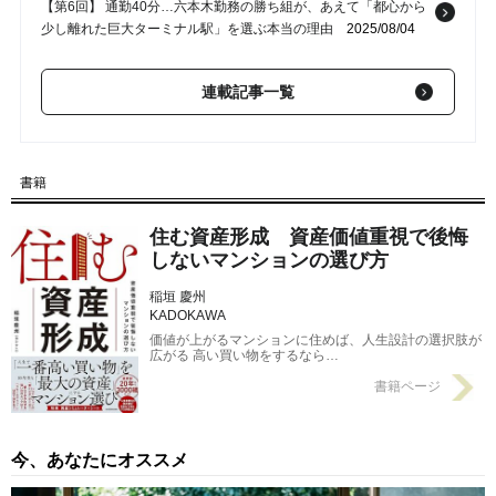
【第6回】 通勤40分…六本木勤務の勝ち組が、あえて「都心から
少し離れた巨大ターミナル駅」を選ぶ本当の理由
2025/08/04
【第5回】 山手線なのにマンションが安い…東京駅まで16分、都
連載記事一覧
内屈指の人気散策エリアを庭にする「資産価値が落ちにくい」穴
場駅【不動産のプロが推薦】
2025/08/03
【第4回】 1億8,000万円のマンションがたった5か月で「3億円超
書籍
え」…インフレ局面で加速する、不動産価格の「異常事態」
2025/08/02
住む資産形成 資産価値重視で後悔
【第3回】 いつ買うべきなのか？これから物件価格は上がるの
しないマンションの選び方
か、下がるのか？…最適な「マンション購入」のタイミングと、
不動産仲介業者が「いまは購入しなくても良いのでは」と進言す
稲垣 慶州
るタイミング
2025/08/01
KADOKAWA
価値が上がるマンションに住めば、人生設計の選択肢が
広がる 高い買い物をするなら…
書籍ページ
今、あなたにオススメ