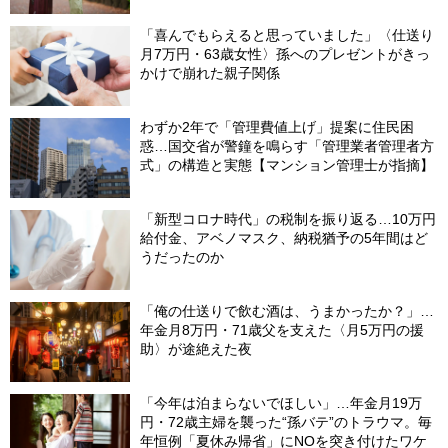
「喜んでもらえると思っていました」〈仕送り
月7万円・63歳女性〉孫へのプレゼントがきっ
かけで崩れた親子関係
わずか2年で「管理費値上げ」提案に住民困
惑…国交省が警鐘を鳴らす「管理業者管理者方
式」の構造と実態【マンション管理士が指摘】
「新型コロナ時代」の税制を振り返る…10万円
給付金、アベノマスク、納税猶予の5年間はど
うだったのか
「俺の仕送りで飲む酒は、うまかったか？」…
年金月8万円・71歳父を支えた〈月5万円の援
助〉が途絶えた夜
「今年は泊まらないでほしい」…年金月19万
円・72歳主婦を襲った“孫バテ”のトラウマ。毎
年恒例「夏休み帰省」にNOを突き付けたワケ