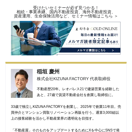
受けたいセミナーが必ず見つかる！
相続・事業承継、国内不動産投資、海外不動産投資、
資産運用、生命保険活用など、セミナー情報はこちら ＞
稲垣 慶州
株式会社KIZUNA FACTORY 代表取締役
不動産歴20年。レオパレス21で建築営業を経験した
あと、27歳で賃貸不動産会社を創業し取締役に。
33歳で独立しKIZUNA FACTORYを創業し、2025年で創業11年目。売
買仲介とマンション買取リノベーション再販を行う。通算3,000組以
上の接客経験を活かし不動産業界の透明化を目指す。
「不動産屋」そのものをアップデートするためにXを中心にSNSで発