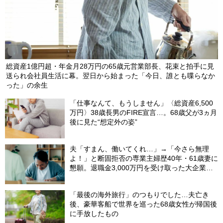
総資産1億円超・年金月28万円の65歳元営業部長、花束と拍手に見
送られ会社員生活に幕。翌日から始まった「今日、誰とも喋らなか
った」の余生
「仕事なんて、もうしません」〈総資産6,500
万円〉38歳長男のFIRE宣言…。68歳父が3ヵ月
後に見た“想定外の姿”
夫「すまん、働いてくれ…」→「今さら無理
よ！」と断固拒否の専業主婦歴40年・61歳妻に
懇願。退職金3,000万円を受け取った大企業元
本部長の69歳夫が、妻に頭を下げた理由【FP
が解説】
「最後の海外旅行」のつもりでした…夫亡き
後、豪華客船で世界を巡った68歳女性が帰国後
に手放したもの