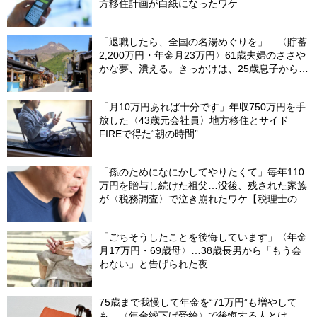
方移住計画が白紙になったワケ
「退職したら、全国の名湯めぐりを」…〈貯蓄
2,200万円・年金月23万円〉61歳夫婦のささや
かな夢、潰える。きっかけは、25歳息子から届
いた「まさかのLINE」
「月10万円あれば十分です」年収750万円を手
放した〈43歳元会社員〉地方移住とサイド
FIREで得た“朝の時間”
「孫のためになにかしてやりたくて」毎年110
万円を贈与し続けた祖父…没後、残された家族
が〈税務調査〉で泣き崩れたワケ【税理士の助
言】
「ごちそうしたことを後悔しています」〈年金
月17万円・69歳母〉…38歳長男から「もう会
わない」と告げられた夜
75歳まで我慢して年金を“71万円”も増やして
も、〈年金繰下げ受給〉で後悔する人とは…