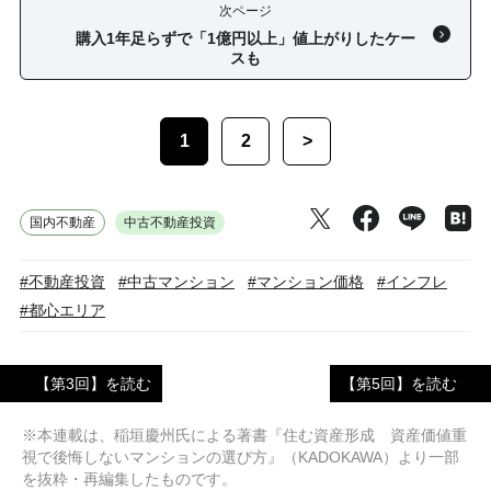
次ページ
購入1年足らずで「1億円以上」値上がりしたケー
スも
1
2
>
国内不動産
中古不動産投資
#不動産投資
#中古マンション
#マンション価格
#インフレ
#都心エリア
【第3回】を読む
【第5回】を読む
※本連載は、稲垣慶州氏による著書『住む資産形成 資産価値重
視で後悔しないマンションの選び方』（KADOKAWA）より一部
を抜粋・再編集したものです。