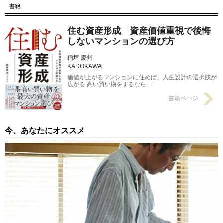
内屈指の人気散策エリアを庭にする「資産価値が落ちにくい」穴
書籍
場駅【不動産のプロが推薦】
2025/08/03
住む資産形成 資産価値重視で後悔
【第3回】 いつ買うべきなのか？これから物件価格は上がるの
しないマンションの選び方
か、下がるのか？…最適な「マンション購入」のタイミングと、
不動産仲介業者が「いまは購入しなくても良いのでは」と進言す
稲垣 慶州
るタイミング
2025/08/01
KADOKAWA
価値が上がるマンションに住めば、人生設計の選択肢が
広がる 高い買い物をするなら…
書籍ページ
今、あなたにオススメ