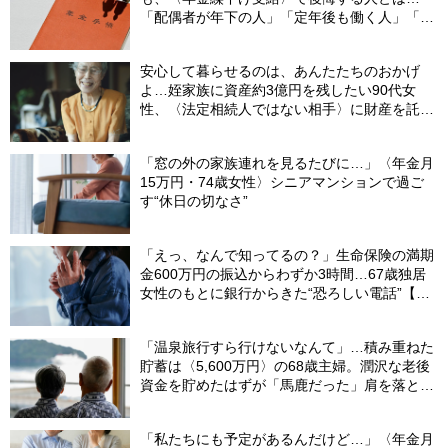
「配偶者が年下の人」「定年後も働く人」「特
別な年金を受け取れる人」【CFPが解説】
安心して暮らせるのは、あんたたちのおかげ
よ…姪家族に資産約3億円を残したい90代女
性、〈法定相続人ではない相手〉に財産を託せ
たワケ【相続実務士が解説】
「窓の外の家族連れを見るたびに…」〈年金月
15万円・74歳女性〉シニアマンションで過ご
す“休日の切なさ”
「えっ、なんで知ってるの？」生命保険の満期
金600万円の振込からわずか3時間…67歳独居
女性のもとに銀行からきた“恐ろしい電話”【FP
が解説】
「温泉旅行すら行けないなんて」…積み重ねた
貯蓄は〈5,600万円〉の68歳主婦。潤沢な老後
資金を貯めたはずが「馬鹿だった」肩を落とす
理由
「私たちにも予定があるんだけど…」〈年金月