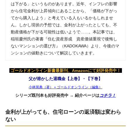
は下がる」というものがあります。近年、インフレの影響
から住宅金利が上昇傾向にあることから、「価格が下がっ
てから購入しよう」と考えている人もいるかもしれませ
ん。しかし現状の予想では、金利が上がったとしても、不
動産価格が下がる可能性は低いようで……。本記事では、
稲垣慶州氏の著書『住む資産形成 資産価値重視で後悔し
ないマンションの選び方』（KADOKAWA）より、今後のマ
ンションの値動きについて解説していきます。
ゴールドオンライン新書最新刊、Amazonにて好評発売中！
父が溶かした退職金【上巻】・【下巻】
小林篤典（著）＋ゴールドオンライン（編集）
シリーズ既刊本も好評発売中 → 紹介ページは
コチラ！
金利が上がっても、住宅ローンの返済額は変わら
ない