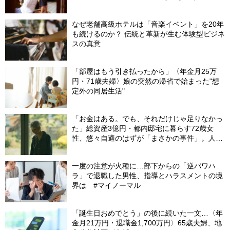
なぜ老舗高級ホテルは「音楽イベント」を20年
も続けるのか？ 伝統と革新が生む体験型ビジネ
スの真意
「部屋はもう引き払ったから」〈年金月25万
円・71歳夫婦〉娘の突然の帰省で始まった"想
定外の同居生活"
「お金はある。でも、それだけじゃ足りなかっ
た」総資産3億円・都内邸宅に暮らす72歳女
性、悠々自適のはずが「まさかの事件」。人目
を避けて「高級老人ホーム」入居を決断した理
由
一度の注意が火種に…部下からの「逆パワハ
ラ」で退職した男性、指導とハラスメントの境
界は #マイノーマル
「誕生日おめでとう」の後に続いた一文…〈年
金月21万円・退職金1,700万円〉65歳夫婦、地