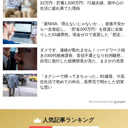
22万円・貯蓄1,500万円〉72歳夫婦、孫中心の
生活に疲れ果てた理由
「新NISA、増えないじゃないか…」老後不安か
ら一念発起し、〈貯金200万円〉を投資に全振
りした53歳男性。現金ゼロで直面した「想定外
の出費」【FPの助言】
ダメです、連絡が取れません！ ハードワーク続
きの50代独身課長、音信不通となり社内騒然…
自宅に急行した総務部長が見た、まさかの光景
「タクシーで帰ってきちゃった」82歳母、サ高
住生活で初めての外出…長男宅で明かした切実
な思い
Recommended by
人気記事ランキング