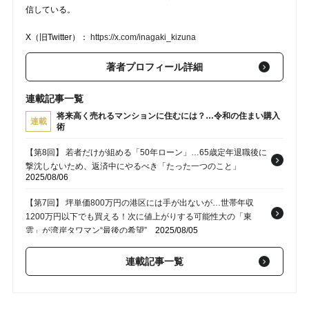
信している。
X（旧Twitter）：
https://x.com/inagaki_kizuna
著者プロフィール詳細
連載記事一覧
将来高く売れるマンションに住むには？…令和の住まい購入
連載
術
【第8回】 若者だけが組める「50年ローン」…65歳定年退職後に
撃沈しないため、返済中にやるべき「たった一つのこと」
2025/08/06
【第7回】 坪単価800万円の港区には手が出ないが…世帯年収
1200万円以下でも買える！次に値上がりする可能性大の「東
雲」が湾岸タワマン“最後の希望”
2025/08/05
【第6回】 通勤40分…六本木勤務の勝ち組が、あえて「都心から
連載記事一覧
少し離れた巨大ターミナル駅」を選ぶ本当の理由
2025/08/04
【第5回】 山手線なのにマンションが安い…東京駅まで16分、都