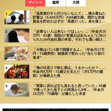
デイリー
週間
月間
「温泉旅行すら行けないなんて」…積み重ねた
1
貯蓄は〈5,600万円〉の68歳主婦。潤沢な老後
資金を貯めたはずが「馬鹿だった」肩を落とす
理由
「必要ない人は来ないでほしい」…〈年金月15
2
万円・82歳〉病院の“常連おばあちゃん”に向け
られた20代会社員の本音。それでも通い続ける
理由
「今晩はパン1個で我慢するよ」〈年金月17万
3
円・74歳男性〉物価高で変わった“当たり前の
食卓”
「俺の仕送りで飲む酒は、うまかったか？」…
4
年金月8万円・71歳父を支えた〈月5万円の援
助〉が途絶えた夜
「実家に戻れば立ち直れると思っていた」45歳
5
で帰ってきた息子との同居から5年…〈年金月
15万円・75歳母〉が漏らした本音