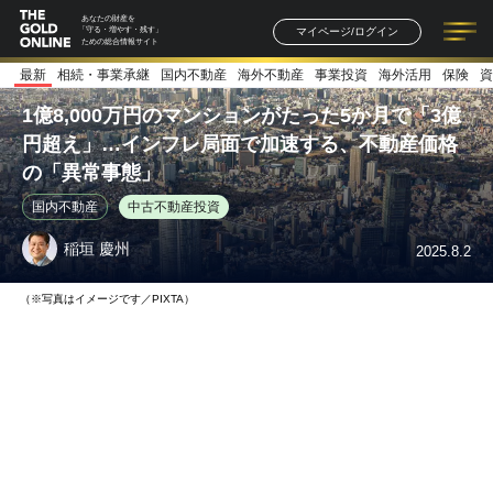
あなたの財産を
マイページ/ログイン
「守る・増やす・残す」
ための総合情報サイト
最新
相続・事業承継
国内不動産
海外不動産
事業投資
海外活用
保険
資
記事一覧
連載一覧
著者一覧
書籍一覧
セミナー情報
お知らせ
1億8,000万円のマンションがたった5か月で「3億
円超え」…インフレ局面で加速する、不動産価格
の「異常事態」
国内不動産
中古不動産投資
稲垣 慶州
2025.8.2
（※写真はイメージです／PIXTA）