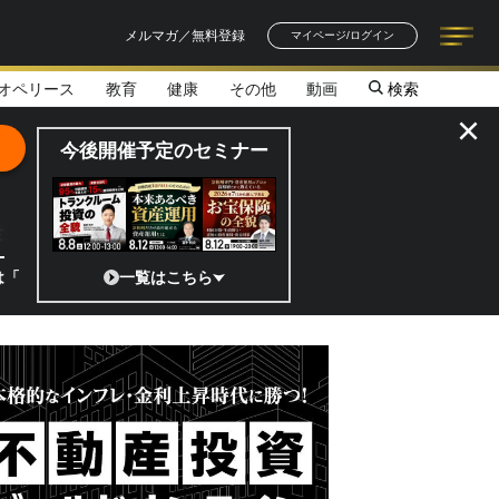
メルマガ／無料登録
マイページ/ログイン
オペリース
教育
健康
その他
動画
検索
記事一覧
連載一覧
著者一覧
書籍一覧
セミナー情報
お知らせ
×
今後開催予定のセミナー
全貌
?」 日本の宇宙ベンチャーのココがスゴイ！／補助金から実需へ、知ら
一覧はこちら