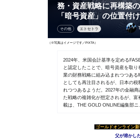
務・資産戦略に再構築の
「暗号資産」の位置付
その他
エトセトラ
（※写真はイメージです／PIXTA）
2024年、米国会計基準を定めるF
と認定したことで、暗号資産を取り
業の財務戦略に組み込まれつつある
としても再注目されるが、日本の税
れつつあるようだ。2027年の金融
た戦略の複雑化が想定されるが、富
載は、THE GOLD ONLINE編
ゴールドオンライン新書
父が溶かし