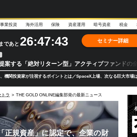
事業投資
海外活用
保険
資産運用
暗号資産
税金
26:47:41
セミナー詳細
まであと
teが提案する「絶対リターン型」アクティブファンドの
家が注視するポイントとは／SpaceX上場、次なる巨大市場は「宇宙!
セトラ
>
THE GOLD ONLINE編集部発の最新ニュース
を「正規資産」に認定で、企業の財