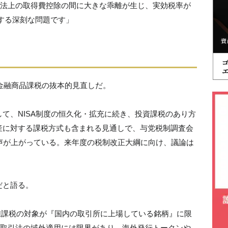
法上の取得費控除の間に大きな乖離が生じ、実効税率が
生する深刻な問題です」
る金融商品課税の抜本的見直しだ。
て、NISA制度の恒久化・拡充に続き、投資課税のあり方
産に対する課税方式も含まれる見通しで、与党税制調査会
声が上がっている。来年度の税制改正大綱に向け、議論は
だと語る。
分離課税の対象が『国内の取引所に上場している銘柄』に限
取引法の域外適用には限界があり、海外発行トークンや