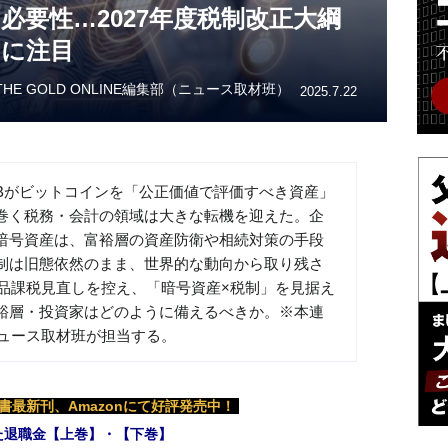
必要性…2027年度税制改正大綱
けに注目
THE GOLD ONLINE編集部（ニュース取材班）
2025.7.22
ASBがビットコインを「公正価値で評価すべき資産」
巻く税務・会計の領域は大きな転機を迎えた。企
暗号資産は、富裕層の資産防衛や相続対策の手段
制は旧態依然のまま、世界的な動向から取り残さ
商品課税見直しを控え、「暗号資産×税制」を見据え
裕層・投資家はどのように備えるべきか。※本連
集部ニュース取材班が担当する。
最新刊、Amazonにて好評発売中！
た退職金【上巻】・【下巻】