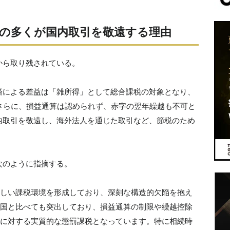
の多くが国内取引を敬遠する理由
から取り残されている。
済による差益は「雑所得」として総合課税の対象となり、
さらに、損益通算は認められず、赤字の翌年繰越も不可と
内取引を敬遠し、海外法人を通じた取引など、節税のため
次のように指摘する。
しい課税環境を形成しており、深刻な構造的欠陥を抱え
D諸国と比べても突出しており、損益通算の制限や繰越控除
に対する実質的な懲罰課税となっています。特に相続時