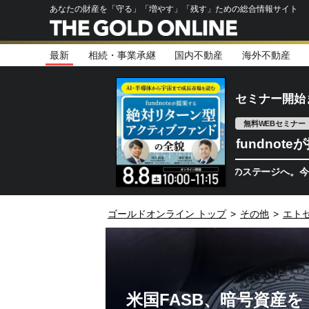
あなたの財産を「守る」「増やす」「残す」ための総合情報サイト
最新
相続・事業承継
国内不動産
海外不動産
セミナー開始
無料WEBセミナー
fundno
半導体相場は次のステージへ。今、機関投資
ゴールドオンライン トップ
>
その他
>
エト
米国FASB、暗号資産