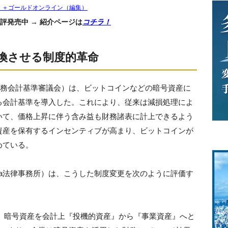
）＋ゴールドオンライン（編集）
評発売中 → 紹介ページは
コチラ！
換させる制度的革命
（財務会計基準審議会）は、ビットコインなどの暗号資産に
る会計基準を導入した。これにより、従来は減損処理によ
いて、価格上昇に伴う含み益も財務諸表に計上できるよう
資産を保有するインセンティブが高まり、ビットコインが
めている。
sia法律事務所）は、こうした制度変更を次のように評価す
は、暗号資産を会計上『投機的資産』から『事業資産』へと