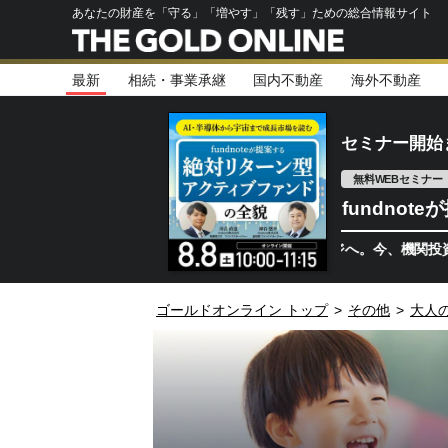
あなたの財産を「守る」「増やす」「残す」ための総合情報サイト
最新
相続・事業承継
国内不動産
海外不動産
セミナー開始
無料WEBセミナー
fundno
半導体相場は次のステージへ。今、機関投資家が注視す
ゴールドオンライン トップ
>
その他
>
大人