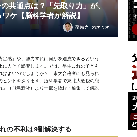
子の共通点は？「先取り力」が、
るワケ【脳科学者が解説】
瀧 靖之
2025.5.25
肯定感」や、努力すれば何かを達成できるという
上に大きく影響します。では、早生まれの子ども
ればよいのでしょうか？ 東大合格者にも見られ
のヒントを探ります。脳科学者で東北大教授の瀧
れ』（飛鳥新社）より一部を抜粋・編集して解説
れの不利は9割解決する