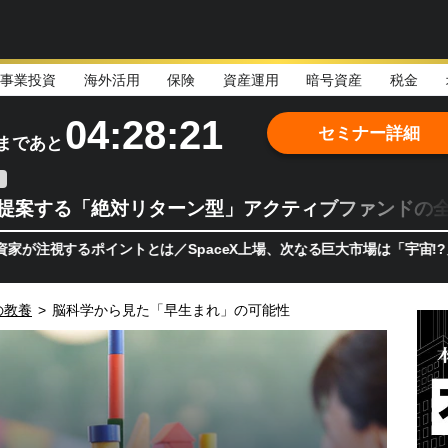
事業投資
海外活用
保険
資産運用
暗号資産
税金
04:28:20
セミナー詳細
まであと
teが提案する「絶対リターン型」アクティブファンドの
るポイントとは／SpaceX上場、次なる巨大市場は「宇宙!?」 日本
の教養
>
脳科学から見た「早生まれ」の可能性