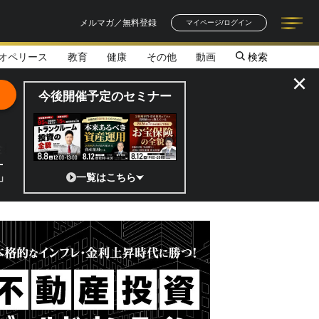
メルマガ／無料登録
マイページ/ログイン
オペリース
教育
健康
その他
動画
検索
記事一覧
連載一覧
著者一覧
書籍一覧
セミナー情報
お知らせ
×
今後開催予定のセミナー
全貌
の宇宙ベンチャーのココがスゴイ！／補助金から実需へ、知られざる宇宙
一覧はこちら