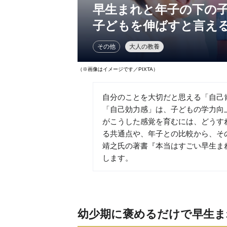
早生まれと年子の下の
子どもを伸ばすと言え
その他
大人の教養
（※画像はイメージです／PIXTA）
自分のことを大切だと思える「自己
「自己効力感」は、子どもの学力向
がこうした感覚を育むには、どうす
る共通点や、年子との比較から、そ
靖之氏の著書『本当はすごい早生ま
します。
幼少期に褒めるだけで早生ま