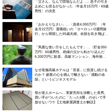
「父さん、なんで団地なんだよ…」息子の引き
止めにも揺るがなかった〈年金月15万円・69歳
男性〉の決意
「おかえりなさい」…〈資産4,000万円〉〈年
金月22万円〉退職祝いの「ヨーロッパ2週間旅
行」から帰国した65歳夫婦。余韻を吹き飛ばし
た“破綻の影”
「馬鹿な使い方をしたもんです」…〈貯金350
万円〉60歳男性、絶縁の父から転がり込んだ
6,200万円に歓喜。高級マンション、海外旅
行…夢の生活の〈終着駅〉
なぜ老舗高級ホテルは「音楽」に投資し続ける
のか？ 顧客の心を掴んで離さない「感動の余
韻」というビジネスモデル
母が老人ホームへ…実家売却を決断した長男。
買い手がついたのに「たった6畳」のせいで手
放せないワケ【土地家屋調査士が解説】