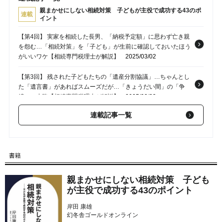
親まかせにしない相続対策 子どもが主役で成功する43のポ
連載
イント
【第4回】 実家を相続した長男、「納税予定額」に思わず亡き親
を怨む…「相続対策」を「子ども」が生前に確認しておいたほう
がいいワケ【相続専門税理士が解説】
2025/03/02
【第3回】 残された子どもたちの「遺産分割協議」…ちゃんとし
た「遺言書」があればスムーズだが…「きょうだい間」の「争
続」の末路【相続専門税理士が解説】
2025/02/23
連載記事一覧
【第2回】 せっかく書いてあっても「争続」に…遺されるからこ
そ知っておきたい「遺言書」の基礎知識【相続専門税理士が解
説】
2025/02/15
書籍
【第1回】 相続は「子ども」が主役…親亡き後、立ちふさがる
「4つのハードル」
2025/02/09
親まかせにしない相続対策 子ども
が主役で成功する43のポイント
岸田 康雄
幻冬舎ゴールドオンライン