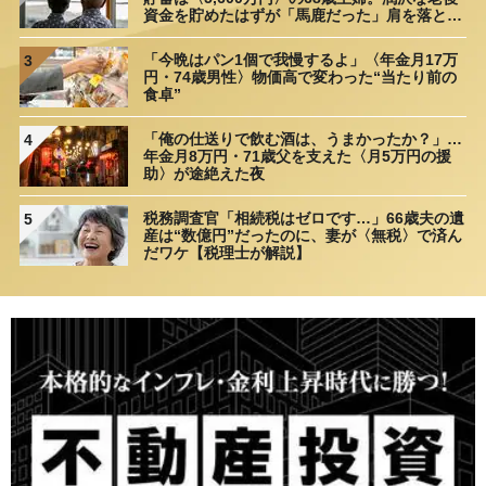
資金を貯めたはずが「馬鹿だった」肩を落とす
理由
「今晩はパン1個で我慢するよ」〈年金月17万
3
円・74歳男性〉物価高で変わった“当たり前の
食卓”
「俺の仕送りで飲む酒は、うまかったか？」…
4
年金月8万円・71歳父を支えた〈月5万円の援
助〉が途絶えた夜
税務調査官「相続税はゼロです…」66歳夫の遺
5
産は“数億円”だったのに、妻が〈無税〉で済ん
だワケ【税理士が解説】