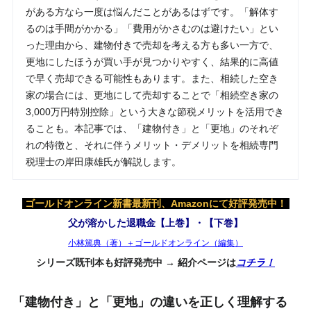
がある方なら一度は悩んだことがあるはずです。「解体す
るのは手間がかかる」「費用がかさむのは避けたい」とい
った理由から、建物付きで売却を考える方も多い一方で、
更地にしたほうが買い手が見つかりやすく、結果的に高値
で早く売却できる可能性もあります。また、相続した空き
家の場合には、更地にして売却することで「相続空き家の
3,000万円特別控除」という大きな節税メリットを活用でき
ることも。本記事では、「建物付き」と「更地」のそれぞ
れの特徴と、それに伴うメリット・デメリットを相続専門
税理士の岸田康雄氏が解説します。
ゴールドオンライン新書最新刊、Amazonにて好評発売中！
父が溶かした退職金【上巻】・【下巻】
小林篤典（著）＋ゴールドオンライン（編集）
シリーズ既刊本も好評発売中 → 紹介ページは
コチラ！
「建物付き」と「更地」の違いを正しく理解する