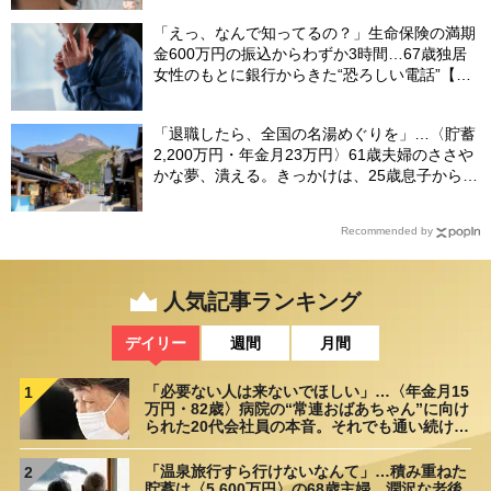
「えっ、なんで知ってるの？」生命保険の満期
金600万円の振込からわずか3時間…67歳独居
女性のもとに銀行からきた“恐ろしい電話”【FP
が解説】
「退職したら、全国の名湯めぐりを」…〈貯蓄
2,200万円・年金月23万円〉61歳夫婦のささや
かな夢、潰える。きっかけは、25歳息子から届
いた「まさかのLINE」
Recommended by
人気記事ランキング
デイリー
週間
月間
「必要ない人は来ないでほしい」…〈年金月15
1
万円・82歳〉病院の“常連おばあちゃん”に向け
られた20代会社員の本音。それでも通い続ける
理由
「温泉旅行すら行けないなんて」…積み重ねた
2
貯蓄は〈5,600万円〉の68歳主婦。潤沢な老後