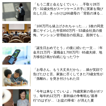
「もう二度と会えなくていい」…手取り28万
円・32歳女性がスーツケース片手に実家を飛び
出した日。きっかけは66歳母の「背筋の凍る一
言」
「100万円も値上げされちゃった…」1枚の同意
書にサインした年収850万円・53歳会社員の後
悔。マンション管理組合の役員は、面倒でも自
分でやらないと〈損する〉ワケ【マンション管
理コンサルタントが警鐘】
「誕生日おめでとう」の後に続いた一文…〈年
金月21万円・退職金1,700万円〉65歳夫婦、地
方移住計画が白紙になったワケ
「お母さん、もう大丈夫だから」…娘が笑顔で
告げたひと言。家族に尽くしてきた73歳女性が
「孫離れ」を突き付けられた日
「今年は来なくていいよ」76歳実家の母がポツ
リ。毎年約12万円・新幹線の争奪戦も“親孝
行”のはずが…〈お盆の帰省〉が消えた夏