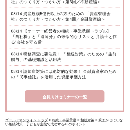
社」のつくり方・つかい方＜第3回／不動産編＞
08/14 資産規模5億円以上の方のための 「資産管理会
社」のつくり方・つかい方＜第4回／金融資産編＞
08/14 【オーナー経営者の相続・事業承継トラブル】
「自社株」と「遺留分」の致命的なリスクと 弁護士と作
る”会社を守る盾”
08/14 税務調査に要注意！ 「相続対策」のための「生前
贈与」の基礎知識と活用法
08/14 認知症対策には絶対的な効果！ 金融資産家のため
の「民事信託」を活用した資産承継方法
会員向けセミナーの一覧
ゴールドオンライン トップ
>
相続・事業承継
>
相続対策
>
親まかせにしな
い相続対策 子どもが主役で成功する43のポイント