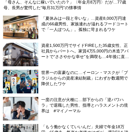
「母さん、そんなに稼いでいたの？」〈年金月8万円〉だが…77歳
母、長男が驚愕した“毎月31万円”の懐事情
「夏休みは一段と辛いな」…資産8,000万円達
成の66歳男性、家族連れが溢れるフードコート
で「一人ぽつん」。孤独に苛まれるワケ
資産1,500万円でサイドFIREした35歳女性、正
社員からパートへ。家賃4万5,000円の木造アパ
ートで“ささやかな幸せ”を満喫も…4年後に直面
した「究極の2択」
世界一の富豪なのに…イーロン・マスクが「ブ
ラジルからの資産凍結制裁」にわずか数週間で
降伏したワケ
一度の注意が火種に…部下からの「逆パワハ
ラ」で退職した男性、指導とハラスメントの境
界は #マイノーマル
「もう働かなくていいんだ」夫婦で年金18万