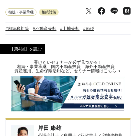
相続・事業承継
相続対策
#相続税対策
#不動産売却
#土地売却
#節税
【第4回】を読む
受けたいセミナーが必ず見つかる！
相続・事業承継、国内不動産投資、海外不動産投資、
資産運用、生命保険活用など、セミナー情報はこちら ＞
岸田 康雄
公認会計士／税理士／行政書士／宅地建物取