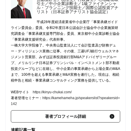
引士／中小企業診断士／1級ファイナンシャ
ル・プランニング技能士／国際公認投資アナ
リスト（日本証券アナリスト協会認定）
平成28年度経済産業省中小企業庁「事業承継ガイド
ライン委員会」委員、令和2年度日本公認会計士協会中小企業施策研
究調査会「事業承継支援専門部会」委員、東京都中小企業診断士協会
「事業承継支援研究会」代表幹事。
一橋大学大学院修了。中央青山監査法人にて会計監査及び財務デュ
ー・ディリジェンス業務に従事。その後、三菱UFJ銀行ウェルスマネ
ジメント営業部、みずほ証券投資銀行部M&Aアドバイザリーグルー
プ、メリルリンチ日本証券プリンシパル・インベストメント部不動産
投資グループなどに在籍し、中小企業の事業承継から上場企業のM&A
まで、100件を超える事業承継とM&A実務を遂行した。現在は、相続
税申告と相続・事業承継コンサルティング業務を提供している。
WEBサイト
https://kinyu-chukai.com/
著者登壇セミナー：
https://kamehameha.jp/speakerslist?speakersid=
142
著者プロフィール詳細
連載記事一覧