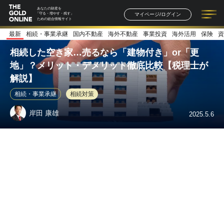
あなたの財産を
マイページ/ログイン
「守る・増やす・残す」
ための総合情報サイト
最新
相続・事業承継
国内不動産
海外不動産
事業投資
海外活用
保険
資
記事一覧
連載一覧
著者一覧
書籍一覧
セミナー情報
お知らせ
相続した空き家…売るなら「建物付き」or「更
地」？メリット・デメリット徹底比較【税理士が
解説】
相続・事業承継
相続対策
岸田 康雄
2025.5.6