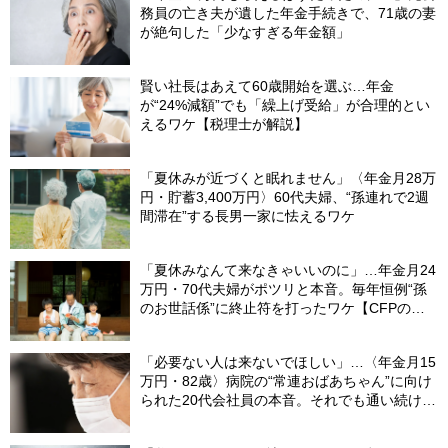
務員の亡き夫が遺した年金手続きで、71歳の妻
が絶句した「少なすぎる年金額」
賢い社長はあえて60歳開始を選ぶ…年金
が“24%減額”でも「繰上げ受給」が合理的とい
えるワケ【税理士が解説】
「夏休みが近づくと眠れません」〈年金月28万
円・貯蓄3,400万円〉60代夫婦、“孫連れで2週
間滞在”する長男一家に怯えるワケ
「夏休みなんて来なきゃいいのに」…年金月24
万円・70代夫婦がポツリと本音。毎年恒例“孫
のお世話係”に終止符を打ったワケ【CFPの助
言】
「必要ない人は来ないでほしい」…〈年金月15
万円・82歳〉病院の“常連おばあちゃん”に向け
られた20代会社員の本音。それでも通い続ける
理由