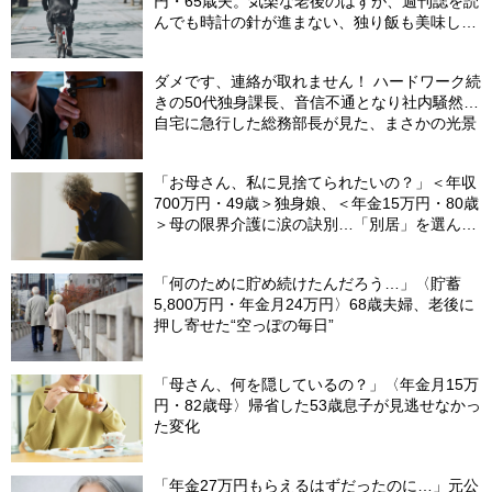
円・65歳夫。気楽な老後のはずが、週刊誌を読
んでも時計の針が進まない、独り飯も美味しく
ない日々…半年後、“時給1200円のバイト”を始
めたシニアの現実
ダメです、連絡が取れません！ ハードワーク続
きの50代独身課長、音信不通となり社内騒然…
自宅に急行した総務部長が見た、まさかの光景
「お母さん、私に見捨てられたいの？」＜年収
700万円・49歳＞独身娘、＜年金15万円・80歳
＞母の限界介護に涙の訣別…「別居」を選んだ
娘を襲った“罪悪感”の正体
「何のために貯め続けたんだろう…」〈貯蓄
5,800万円・年金月24万円〉68歳夫婦、老後に
押し寄せた“空っぽの毎日”
「母さん、何を隠しているの？」〈年金月15万
円・82歳母〉帰省した53歳息子が見逃せなかっ
た変化
「年金27万円もらえるはずだったのに…」元公