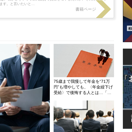
ます。と言いたいと…
書籍ページ
75歳まで我慢して年金を“71万
円”も増やしても、〈年金繰下げ
受給〉で後悔する人とは…「配
偶者が年下の人」「定年後も働
く人」「特別な年金を受け取れ
る人」【CFPが解説】