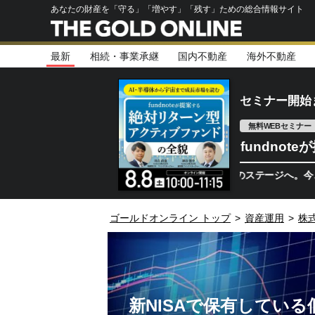
あなたの財産を「守る」「増やす」「残す」ための総合情報サイト
最新
相続・事業承継
国内不動産
海外不動産
セミナー開始
無料WEBセミナー
fundno
半導体相場は次のステージへ。今、機関投資家
ゴールドオンライン トップ
>
資産運用
>
株
新NISAで保有してい