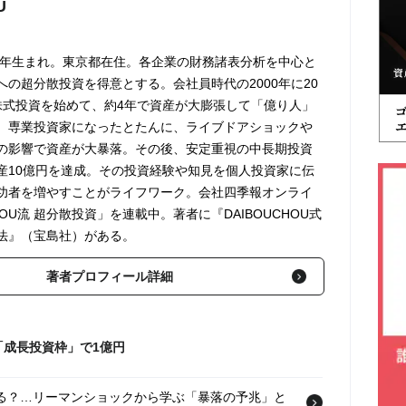
U
73年生まれ。東京都在住。各企業の財務諸表分析を中心と
の超分散投資を得意とする。会社員時代の2000年に20
株式投資を始めて、約4年で資産が大膨張して「億り人」
、専業投資家になったとたんに、ライブドアショックや
の影響で資産が大暴落。その後、安定重視の中長期投資
産10億円を達成。その投資経験や知見を個人投資家に伝
功者を増やすことがライフワーク。会社四季報オンライ
HOU流 超分散投資」を連載中。著者に『DAIBOUCHOU式
法』（宝島社）がある。
著者プロフィール詳細
「成長投資枠」で1億円
ある？…リーマンショックから学ぶ「暴落の予兆」と