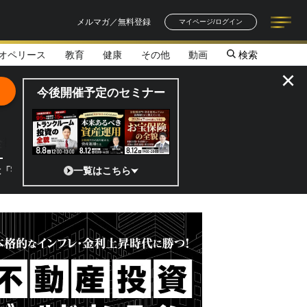
メルマガ／無料登録
マイページ/ログイン
オペリース
教育
健康
その他
動画
検索
記事一覧
連載一覧
著者一覧
書籍一覧
セミナー情報
お知らせ
×
今後開催予定のセミナー
全貌
」 日本の宇宙ベンチャーのココがスゴイ！／補助金から実需へ、知られざ
一覧はこちら