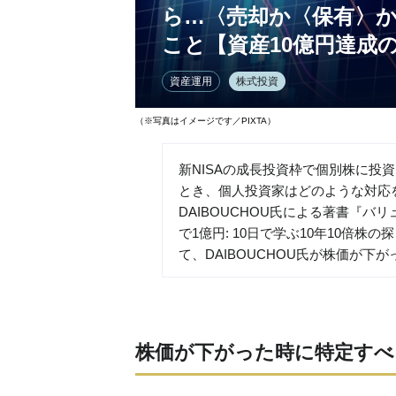
ら…〈売却か〈保有〉
こと【資産10億円達成
資産運用
株式投資
（※写真はイメージです／PIXTA）
新NISAの成長投資枠で個別株に投
とき、個人投資家はどのような対応
DAIBOUCHOU氏による著書『バ
で1億円: 10日で学ぶ10年10倍
て、DAIBOUCHOU氏が株価が
株価が下がった時に特定すべ