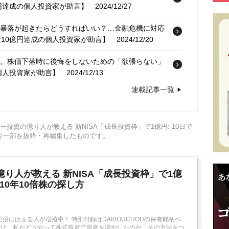
円達成の個人投資家が助言】
2024/12/27
価暴落が起きたらどうすればいい？…金融危機に対応
10億円達成の個人投資家が助言】
2024/12/20
…。株価下落時に後悔をしないための「欲張らない」
個人投資家が助言】
2024/12/13
連載記事一覧
投資する？成長株なら爆発的上昇で「株価20倍増」も夢
資家が助言】
2024/12/06
ー投資の億り人が教える 新NISA「成長投資枠」で1億円: 10日で
でチェックしていませんか？資産10億円達成の個人投
より一部を抜粋・再編集したものです。
柄」の見極め方
2024/11/22
り人が教える 新NISA「成長投資枠」で1億
ぶ10年10倍株の探し方
沼にはまる人が増殖中！ 特別付録はDAIBOUCHOUの保有銘柄ベ
本書では、私がどうやって株式投資で資産を増やしたのか、その方法をつ