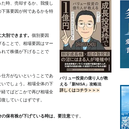
った時、売却するか、我慢し
の下落要因が何であるかを特
に大別できます。
個別要因
げることで、相場要因はマー
られて株価が下げることで
う仕方がないということであ
バリュー投資の億り人が教
ないでしょう。相場全体の下
える「新NISA」攻略法
詳しくはコチラ＞＞＞
が経てばどこかで再び相場全
回復していくはずです。
分の保有株が下げている時は、要注意
です。