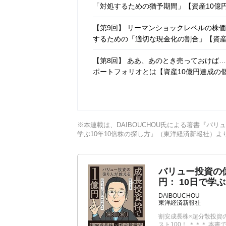
「対処するための猶予期間」【資産10億
【第9回】 リーマンショックレベルの株
するための「適切な現金化の割合」【資産
【第8回】 ああ、あのとき売っておけば
ポートフォリオとは【資産10億円達成の
【第7回】 新NISAの成長投資枠で何に
ではないワケ【資産10億円達成の個人投
※本連載は、DAIBOUCHOU氏による著書『バリュ
【第5回】 会社四季報で全銘柄を隅々ま
学ぶ10年10倍株の探し方』（東洋経済新報社）
資家が教える「投資対象から外すべき銘
バリュー投資の億
円： 10日で学
DAIBOUCHOU
東洋経済新報社
割安成長株×超分散投資の
スト100！ ＊＊＊ 