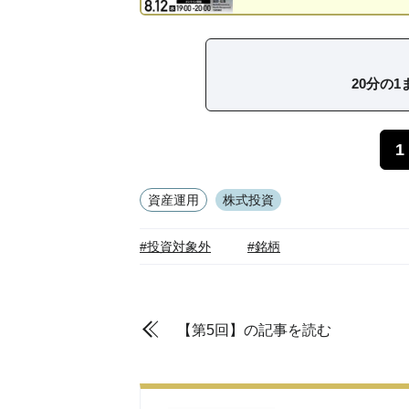
20分の
1
資産運用
株式投資
#投資対象外
#銘柄
【第5回】の記事を読む