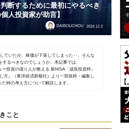
か判断するために最初にやるべき
の個人投資家が助言】
DAIBOUCHOU
2024.12.2
資していたが、株価が下落してしまった‥。そんな
をするべきなのでしょうか。本記事では、
リュー投資の億り人が教える 新NISA「成長投資枠」
株の探し方』（東洋経済新報社）より一部抜粋・編集し
下がった時の考え方について解説します。
きこと