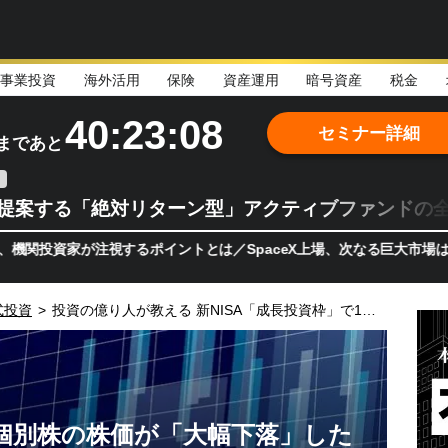
事業投資
海外活用
保険
資産運用
暗号資産
税金
40:23:06
セミナー詳細
まであと
teが提案する「絶対リターン型」アクティブファンドの
が注視するポイントとは／SpaceX上場、次なる巨大市場は「宇宙!?
式投資
>
投資の億り人が教える 新NISA「成長投資枠」で1億円
る個別株の株価が「大幅下落」した