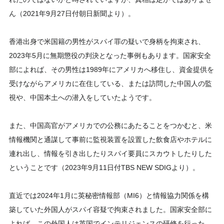
ん（2021年9月27日付朝日新聞より）。
香港出身で米国籍の男性がスパイ罪の疑いで身柄を拘束され、
2023年5月に無期懲役の判決となった事例もあります。国家安全
部によれば、その男性は1989年にアメリカへ移住し、資金提供を
受けながらアメリカに在住している、または訪問した中国人の監
視や、中国本土への潜入をしていたようです。
また、中国高官がアメリカでの公務にあたることをつかむと、米
情報機関と通謀して事前に監視装置を設置した飲食店やホテルに
連れ出し、情報を引き出したりスパイ要員にスカウトしたりした
ということです（2023年9月11日付TBS NEW SDIGより）。
直近では2024年1月に英秘密情報部（MI6）と情報協力関係を構
築していた外国人がスパイ容疑で拘束されました。国家安全部に
よれば、この外国人は英国でインテリジェンスの研修を行った