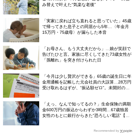
み替えで叶えた“気楽な老後”
「実家に戻れば立ち直れると思っていた」45歳
で帰ってきた息子との同居から5年…〈年金月
15万円・75歳母〉が漏らした本音
「お母さん、もう大丈夫だから」…娘が笑顔で
告げたひと言。家族に尽くしてきた73歳女性が
「孫離れ」を突き付けられた日
「今月は少し贅沢ができる」65歳の誕生日に年
金用通帳を記帳した元会社員の大誤算…28万円
受け取れるはずが、“振込額ゼロ”。未開封の郵
便物に紛れていた〈緑色の封筒〉の正体【FPが
解説】
「えっ、なんで知ってるの？」生命保険の満期
金600万円の振込からわずか3時間…67歳独居
女性のもとに銀行からきた“恐ろしい電話”【FP
が解説】
Recommended by