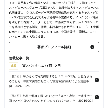
有する専門家を含む総勢522人（2024年7月1日現在）を擁するキャ
ストグローバルグループCEOであり、弁護士法人キャストグローバル
代表弁護士、クロスボーダー不動産管理信託を志向するキャストグロ
ーバル信託株式会社代表取締役社長等を兼務する。イングランド法を
母法とする香港ソリシターとして、香港法に限らず、広くコモン・ロ
ーを準拠法とする訴訟、仲裁、非訟事件も多数手掛ける。「JBIC中国
レポート」での中国法コラムをはじめ、中国大陸法、香港法、コモ
ン・ローに関する論文多数。
著者プロフィール詳細
連載記事一覧
連載
「反スパイ法・スパイ罪」入門
【第5回】 海の近くで写真撮影すると「スパイ行為」と見なされ
ることも…中国で実際に起こった“国家秘密漏洩”による処罰事
例
2024/10/25
【第4回】 郊外で写真を撮っただけで「スパイ容疑」で逮捕？中
国でスパイ扱いされないために知っておくべきこと
2024/10/24