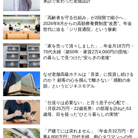
来訪で変わった老後設計
「高齢者を守る仕組み」が2段階で縮小へ…
2026年8月からの高額療養費制度“改悪”。年金
世代に迫る「ジリ貧通院」という惨劇
「家を売って清々しました」…年金月18万円・
70代夫婦〈築50年・家賃2万4,000円の団地〉
の暮らしで見つけた“安らぎの老後”
なぜ老舗高級ホテルは「音楽」に投資し続ける
のか？ 顧客の心を掴んで離さない「感動の余
韻」というビジネスモデル
「仕送りは必要ない」と言う息子が心配で…
〈月収25万円・22歳長男〉の部屋を訪ねた53
歳母、目を疑った“ひとり暮らしの実情”
「戸建てには戻れません」〈年金月32万円・貯
蓄4,800万円〉70代夫婦、都心タワマンへの住