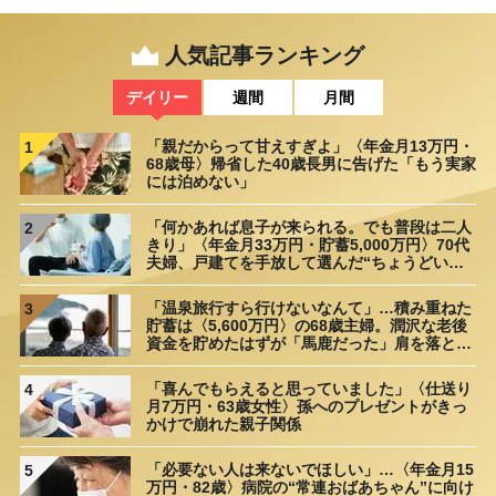
人気記事ランキング
デイリー
週間
月間
「親だからって甘えすぎよ」〈年金月13万円・
1
68歳母〉帰省した40歳長男に告げた「もう実家
には泊めない」
「何かあれば息子が来られる。でも普段は二人
2
きり」〈年金月33万円・貯蓄5,000万円〉70代
夫婦、戸建てを手放して選んだ“ちょうどいい
距離”
「温泉旅行すら行けないなんて」…積み重ねた
3
貯蓄は〈5,600万円〉の68歳主婦。潤沢な老後
資金を貯めたはずが「馬鹿だった」肩を落とす
理由
「喜んでもらえると思っていました」〈仕送り
4
月7万円・63歳女性〉孫へのプレゼントがきっ
かけで崩れた親子関係
「必要ない人は来ないでほしい」…〈年金月15
5
万円・82歳〉病院の“常連おばあちゃん”に向け