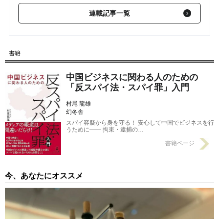
【第3回】 きっかけは2013年の政権交代…近年中国で「スパイ容
連載記事一覧
疑・スパイ罪」による逮捕者が続出している理由
2024/10/23
【第2回】 “外国人”の身柄拘束ばかり報道されるが…中国当局の
「スパイ容疑」による身柄拘束に最も心中穏やかでないのは「中
書籍
国本土の中国人」である事情
2024/10/22
中国ビジネスに関わる人のための
「反スパイ法・スパイ罪」入門
村尾 龍雄
幻冬舎
スパイ容疑から身を守る！ 安心して中国でビジネスを行
うために―― 拘束・逮捕の…
書籍ページ
今、あなたにオススメ