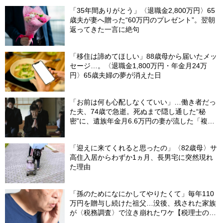
「35年間ありがとう」〈退職金2,800万円〉65
歳夫が妻へ贈った“60万円のプレゼント”。翌朝
返ってきた一言に絶句
「移住は諦めてほしい」88歳母から届いたメッ
セージ…。〈退職金1,800万円・年金月24万
円〉65歳夫婦の夢が消えた日
「お前は何も心配しなくていい」…働き者だっ
た夫、74歳で急逝。死ぬまで隠し通した“秘
密”に、遺族年金月6.6万円の妻が流した「複雑
な涙」
「迎えに来てくれると思ったの」〈82歳母〉サ
高住入居からわずか1ヵ月、長男宅に突然現れ
た理由
「孫のためになにかしてやりたくて」毎年110
万円を贈与し続けた祖父…没後、残された家族
が〈税務調査〉で泣き崩れたワケ【税理士の助
言】