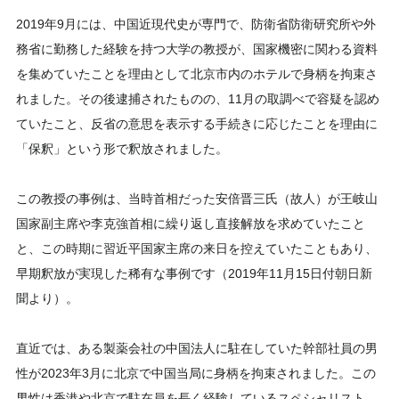
2019年9月には、中国近現代史が専門で、防衛省防衛研究所や外
務省に勤務した経験を持つ大学の教授が、国家機密に関わる資料
を集めていたことを理由として北京市内のホテルで身柄を拘束さ
れました。その後逮捕されたものの、11月の取調べで容疑を認め
ていたこと、反省の意思を表示する手続きに応じたことを理由に
「保釈」という形で釈放されました。
この教授の事例は、当時首相だった安倍晋三氏（故人）が王岐山
国家副主席や李克強首相に繰り返し直接解放を求めていたこと
と、この時期に習近平国家主席の来日を控えていたこともあり、
早期釈放が実現した稀有な事例です（2019年11月15日付朝日新
聞より）。
直近では、ある製薬会社の中国法人に駐在していた幹部社員の男
性が2023年3月に北京で中国当局に身柄を拘束されました。この
男性は香港や北京で駐在員を長く経験しているスペシャリスト