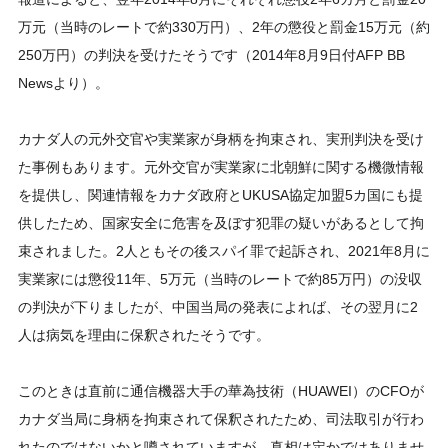
万元（当時のレートで約330万円）、2年の懲役と罰金15万元（約
250万円）の判決を受けたそうです（2014年8月9日付AFP BB
Newsより）。
カナダ人の元外交官や実業家が身柄を拘束され、実刑判決を受け
た事例もあります。元外交官が実業家に北朝鮮に関する機微情報
を提供し、関連情報をカナダ政府とUKUSA協定加盟5カ国にも提
供したため、国家安全に危害を及ぼす犯罪の疑いがあるとして拘
束されました。2人ともその後スパイ罪で起訴され、2021年8月に
実業家には懲役11年、5万元（当時のレートで約85万円）の没収
の判決が下りましたが、中国当局の発表によれば、その翌月に2
人は病気を理由に保釈されたそうです。
このときは直前に通信機器大手の華為技術（HUAWEI）のCFOが
カナダ当局に身柄を拘束されて保釈されたため、司法取引が行わ
れたのではないかと噂されていますが、真相は定かではありませ