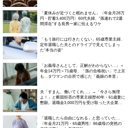
分でやらないと〈損する〉ワケ【マンション管
理コンサルタントが警鐘】
「夏休みが近づくと眠れません」〈年金月28万
円・貯蓄3,400万円〉60代夫婦、“孫連れで2週
間滞在”する長男一家に怯えるワケ
「もう旅行には行きたくない」65歳専業主婦、
定年退職した夫とのドライブで見えてしまっ
た“本当の姿”
「お義母さんとして、正解がわからない…」＜
年金14万円＞71歳母、「孫の合格祝い」で上京
も…タワマンの台所で感じた「義娘の本音」
夫「すまん、働いてくれ…」→「今さら無理
よ！」と断固拒否の専業主婦歴40年・61歳妻に
懇願。退職金3,000万円を受け取った大企業元
本部長の69歳夫が、妻に頭を下げた理由【FP
が解説】
「退職したら自由になれる」と思っていた…
〈年金月21万円・65歳男性〉86歳母の突然の