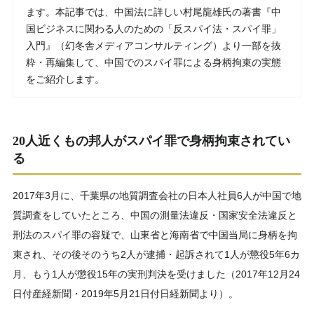
ます。本記事では、中国法に詳しい村尾龍雄氏の著書『中
国ビジネスに関わる人のための「反スパイ法・スパイ罪」
入門』（幻冬舎メディアコンサルティング）より一部を抜
粋・再編集して、中国でのスパイ罪による身柄拘束の実態
をご紹介します。
20人近くもの邦人がスパイ罪で身柄拘束されてい
る
2017年3月に、千葉県の地質調査会社の日本人社員6人が中国で地
質調査をしていたところ、中国の測量法違反・国家安全法違反と
刑法のスパイ罪の容疑で、山東省と海南省で中国当局に身柄を拘
束され、その後そのうち2人が逮捕・起訴されて1人が懲役5年6カ
月、もう1人が懲役15年の実刑判決を受けました（2017年12月24
日付産経新聞・2019年5月21日付日経新聞より）。