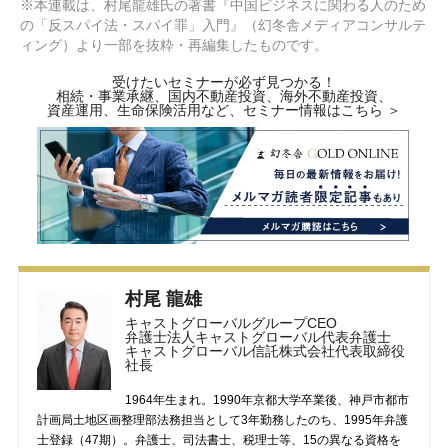
※本連載は、村尾龍雄氏の著書『中国ビジネスに関わる人のため
の「反スパイ法・スパイ罪」入門』（幻冬舎メディアコンサルテ
ィング）より一部を抜粋・再編集したものです。
受けたいセミナーが必ず見つかる！
相続・事業承継、国内不動産投資、海外不動産投資、
資産運用、生命保険活用など、セミナー情報はこちら ＞
村尾 龍雄
キャストグローバルグループCEO
弁護士法人キャストグローバル代表弁護士
キャストグローバル信託株式会社代表取締役
社長
1964年生まれ。1990年京都大学卒業後、神戸市都市
計画局土地区画整理部法務担当として3年勤務したのち、1995年弁護
士登録（47期）。弁護士、司法書士、税理士等、15の異なる資格を