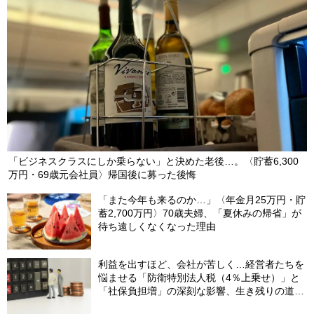
「ビジネスクラスにしか乗らない」と決めた老後…。〈貯蓄6,300
万円・69歳元会社員〉帰国後に募った後悔
「また今年も来るのか…」〈年金月25万円・貯
蓄2,700万円〉70歳夫婦、「夏休みの帰省」が
待ち遠しくなくなった理由
利益を出すほど、会社が苦しく…経営者たちを
悩ませる「防衛特別法人税（4％上乗せ）」と
「社保負担増」の深刻な影響、生き残りの道
は？