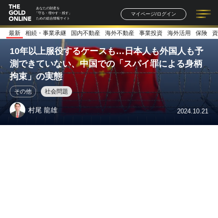
あなたの財産を
マイページ/ログイン
「守る・増やす・残す」
ための総合情報サイト
最新
相続・事業承継
国内不動産
海外不動産
事業投資
海外活用
保険
資
記事一覧
連載一覧
著者一覧
書籍一覧
セミナー情報
お知らせ
10年以上服役するケースも…日本人も外国人も予
測できていない、中国での「スパイ罪による身柄
拘束」の実態
その他
社会問題
村尾 龍雄
2024.10.21