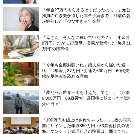
「年金27万円もらえるはずだったのに…」元公
務員の亡き夫が遺した年金手続きで、71歳の妻
が絶句した「少なすぎる年金額」
「母さん、そんなに稼いでいたの？」〈年金月
8万円〉だが…77歳母、長男が驚愕した“毎月31
万円”の懐事情
「今年も全部お願いね」娘夫婦から届いた連
絡…〈年金月27万円・貯蓄2,600万円〉60代夫
婦が夏休みを恐れる理由
「夢だった世界一周を叶えた。でも…」〈貯蓄
6,000万円・68歳男性〉帰国後に始まった“想定
外の日々”
「100万円も値上げされちゃった…」1枚の同意
書にサインした年収850万円・53歳会社員の後
悔。マンション管理組合の役員は、面倒でも自