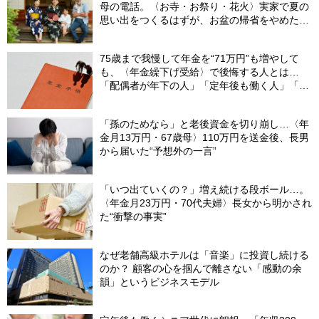
母の電話。〈お寺・お祭り・花火〉実家で夏の
思い出をつくるはずが、お盆の帰省をやめた理
由
75歳まで我慢して年金を“71万円”も増やして
も、〈年金繰下げ受給〉で後悔する人とは…
「配偶者が年下の人」「定年後も働く人」「特
別な年金を受け取れる人」【CFPが解説】
「孫のためなら」と老後資金を切り崩し…〈年
金月13万円・67歳母〉110万円を送金後、長男
から届いた“予想外の一言”
「いつ出ていくの？」増え続ける段ボール…。
〈年金月23万円・70代夫婦〉長女から明かされ
た“衝撃の事実”
なぜ老舗高級ホテルは「音楽」に投資し続ける
のか？ 顧客の心を掴んで離さない「感動の余
韻」というビジネスモデル