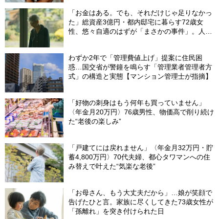
「お金はある。でも、それだけじゃ足りなかっ
た」総資産3億円・都内邸宅に暮らす72歳女
性、悠々自適のはずが「まさかの事件」。人目
を避けて「高級老人ホーム」入居を決断した理
由
わずか2年で「管理費値上げ」提案に住民困
惑…国交省が警鐘を鳴らす「管理業者管理者方
式」の構造と実態【マンション管理士が指摘】
「好物の刺身はもう何年も買っていません」
〈年金月20万円〉76歳男性、物価高で削り続け
た“老後の楽しみ”
「戸建てには戻れません」〈年金月32万円・貯
蓄4,800万円〉70代夫婦、都心タワマンへの住
み替えで叶えた“気楽な老後”
「お母さん、もう大丈夫だから」…娘が笑顔で
告げたひと言。家族に尽くしてきた73歳女性が
「孫離れ」を突き付けられた日