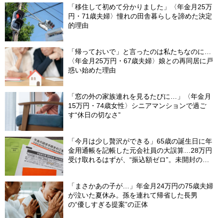
「移住して初めて分かりました」〈年金月25万
円・71歳夫婦〉憧れの田舎暮らしを諦めた決定
的理由
「帰っておいで」と言ったのは私たちなのに…
〈年金月25万円・67歳夫婦〉娘との再同居に戸
惑い始めた理由
「窓の外の家族連れを見るたびに…」〈年金月
15万円・74歳女性〉シニアマンションで過ご
す“休日の切なさ”
「今月は少し贅沢ができる」65歳の誕生日に年
金用通帳を記帳した元会社員の大誤算…28万円
受け取れるはずが、“振込額ゼロ”。未開封の郵
便物に紛れていた〈緑色の封筒〉の正体【FPが
解説】
「まさかあの子が…」年金月24万円の75歳夫婦
が泣いた夏休み。孫を連れて帰省した長男
の“優しすぎる提案”の正体