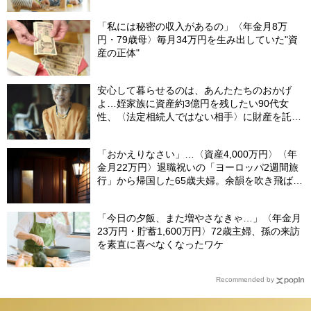
「私には秘密の収入があるの」〈年金月8万
円・79歳母〉毎月34万円を生み出していた"資
産の正体"
安心して暮らせるのは、あんたたちのおかげ
よ…姪家族に資産約3億円を残したい90代女
性、〈法定相続人ではない相手〉に財産を託せ
たワケ【相続実務士が解説】
「おかえりなさい」…〈資産4,000万円〉〈年
金月22万円〉退職祝いの「ヨーロッパ2週間旅
行」から帰国した65歳夫婦。余韻を吹き飛ばし
た“破綻の影”
「今日の夕飯、また増やさなきゃ…」〈年金月
23万円・貯蓄1,600万円〉72歳主婦、孫の来訪
を素直に喜べなくなったワケ
Recommended by