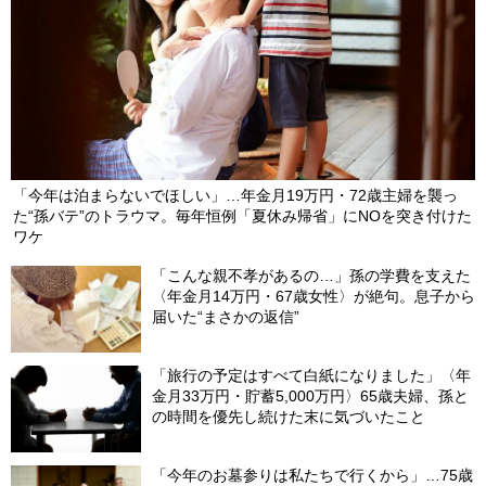
「今年は泊まらないでほしい」…年金月19万円・72歳主婦を襲っ
た“孫バテ”のトラウマ。毎年恒例「夏休み帰省」にNOを突き付けた
ワケ
「こんな親不孝があるの…」孫の学費を支えた
〈年金月14万円・67歳女性〉が絶句。息子から
届いた“まさかの返信”
「旅行の予定はすべて白紙になりました」〈年
金月33万円・貯蓄5,000万円〉65歳夫婦、孫と
の時間を優先し続けた末に気づいたこと
「今年のお墓参りは私たちで行くから」…75歳