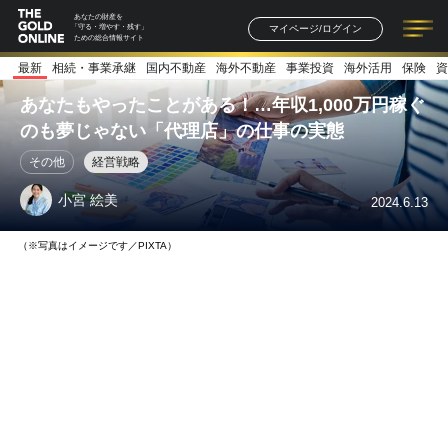
あなたの財産を
マイページ/ログイン
「守る・増やす・残す」
ための総合情報サイト
最新
相続・事業承継
国内不動産
海外不動産
事業投資
海外活用
保険
資
記事一覧
連載一覧
著者一覧
書籍一覧
セミナー情報
お知らせ
あなたもやったことがある！…年収1,000万円稼ぐ
のも夢じゃない「代理店」の仕事の実態
その他
経営戦略
小宮 絵美
2024.6.13
（※写真はイメージです／PIXTA）