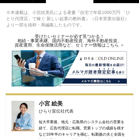
※本連載は、小宮絵美氏による著書『自宅で年収1000万円 「ひ
とり代理店」で稼ぐ 新しい起業の教科書』（日本実業出版社）
より一部を抜粋・再編集したものです。
受けたいセミナーが必ず見つかる！
相続・事業承継、国内不動産投資、海外不動産投資、
資産運用、生命保険活用など、セミナー情報はこちら ＞
小宮 絵美
ひらり宣伝社代表
短大卒業後、地元・広島県のシステム会社の営業を
経て、広告代理店に転職。営業トップの成績を残す
など10年半のキャリアを積む。転勤族の夫と全国を