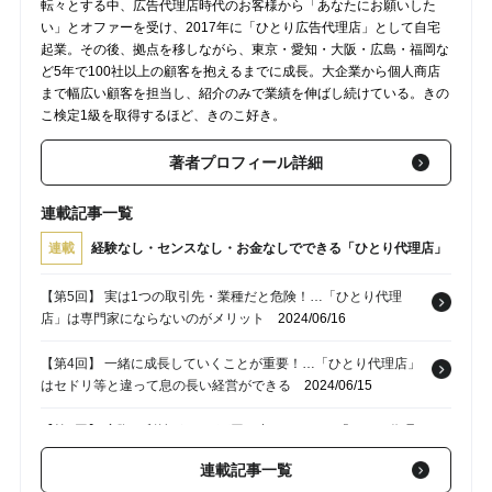
転々とする中、広告代理店時代のお客様から「あなたにお願いした
い」とオファーを受け、2017年に「ひとり広告代理店」として自宅
起業。その後、拠点を移しながら、東京・愛知・大阪・広島・福岡な
ど5年で100社以上の顧客を抱えるまでに成長。大企業から個人商店
まで幅広い顧客を担当し、紹介のみで業績を伸ばし続けている。きの
こ検定1級を取得するほど、きのこ好き。
著者プロフィール詳細
連載記事一覧
連載
経験なし・センスなし・お金なしでできる「ひとり代理店」
【第5回】 実は1つの取引先・業種だと危険！…「ひとり代理
店」は専門家にならないのがメリット
2024/06/16
【第4回】 一緒に成長していくことが重要！…「ひとり代理店」
はセドリ等と違って息の長い経営ができる
2024/06/15
【第3回】 実際に利益が2,000万円も出ている！…「ひとり代理
店」の仕事は実は地方でも十分に稼げる
2024/06/14
連載記事一覧