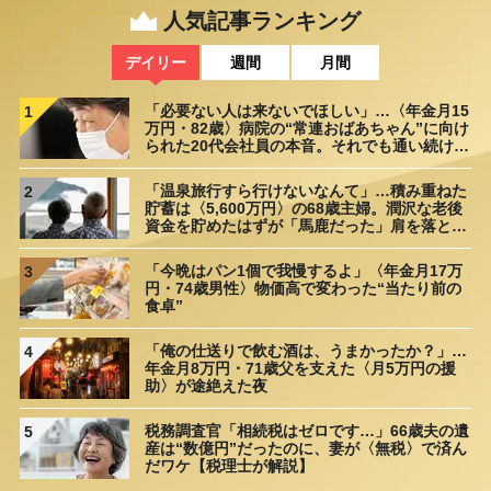
人気記事ランキング
デイリー
週間
月間
「必要ない人は来ないでほしい」…〈年金月15
1
万円・82歳〉病院の“常連おばあちゃん”に向け
られた20代会社員の本音。それでも通い続ける
理由
「温泉旅行すら行けないなんて」…積み重ねた
2
貯蓄は〈5,600万円〉の68歳主婦。潤沢な老後
資金を貯めたはずが「馬鹿だった」肩を落とす
理由
「今晩はパン1個で我慢するよ」〈年金月17万
3
円・74歳男性〉物価高で変わった“当たり前の
食卓”
「俺の仕送りで飲む酒は、うまかったか？」…
4
年金月8万円・71歳父を支えた〈月5万円の援
助〉が途絶えた夜
税務調査官「相続税はゼロです…」66歳夫の遺
5
産は“数億円”だったのに、妻が〈無税〉で済ん
だワケ【税理士が解説】