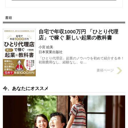
【第1回】 起業して年収1,000万円稼ぐのも夢じゃない！…「ひ
とり代理店」の仕事は「販促のお手伝い」
2024/06/08
書籍
自宅で年収1000万円 「ひとり代理
店」で稼ぐ 新しい起業の教科書
小宮 絵美
日本実業出版社
「ひとり代理店」起業のノウハウを初めて紹介する本！
初期費用なし、経験なし、セ…
書籍ページ
今、あなたにオススメ