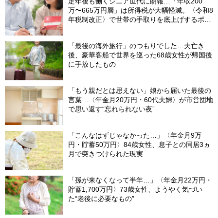
定年後も働くシニア世代に朗報…「年収200
万〜665万円層」は所得税が大幅軽減。〈令和8
年税制改正〉で世帯の手取りを底上げするポイ
ント【CFPが解説】
「最後の海外旅行」のつもりでした…夫亡き
後、豪華客船で世界を巡った68歳女性が帰国後
に手放したもの
「もう親だとは思えない」娘から届いた最後の
言葉…〈年金月20万円・60代夫婦〉が市営団地
で思い返す“忘れられない夜”
「こんなはずじゃなかった…」〈年金月9万
円・貯蓄50万円〉84歳女性、息子との同居3ヵ
月で突きつけられた現実
「孫が来なくなって半年…」〈年金月22万円・
貯蓄1,700万円〉73歳女性、ようやく気づい
た“老後に必要なもの”