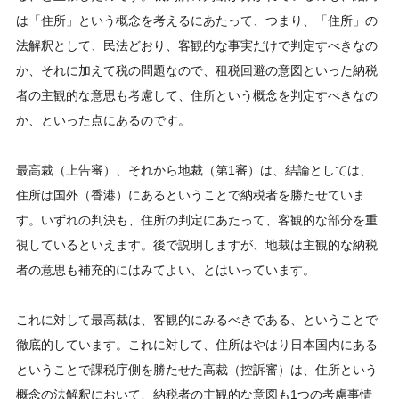
は「住所」という概念を考えるにあたって、つまり、「住所」の
法解釈として、民法どおり、客観的な事実だけで判定すべきなの
か、それに加えて税の問題なので、租税回避の意図といった納税
者の主観的な意思も考慮して、住所という概念を判定すべきなの
か、といった点にあるのです。
最高裁（上告審）、それから地裁（第1審）は、結論としては、
住所は国外（香港）にあるということで納税者を勝たせていま
す。いずれの判決も、住所の判定にあたって、客観的な部分を重
視しているといえます。後で説明しますが、地裁は主観的な納税
者の意思も補充的にはみてよい、とはいっています。
これに対して最高裁は、客観的にみるべきである、ということで
徹底的しています。これに対して、住所はやはり日本国内にある
ということで課税庁側を勝たせた高裁（控訴審）は、住所という
概念の法解釈において、納税者の主観的な意図も1つの考慮事情