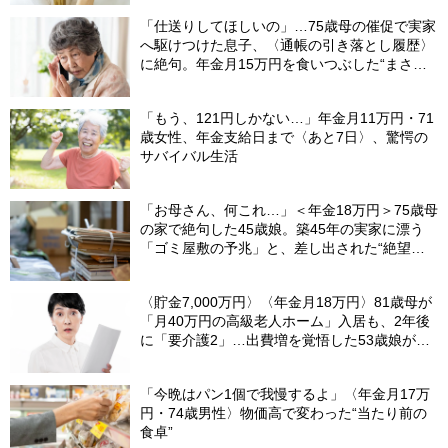
「仕送りしてほしいの」…75歳母の催促で実家
へ駆けつけた息子、〈通帳の引き落とし履歴〉
に絶句。年金月15万円を食いつぶした“まさか
の正体”【CFPの助言】
「もう、121円しかない…」年金月11万円・71
歳女性、年金支給日まで〈あと7日〉、驚愕の
サバイバル生活
「お母さん、何これ…」＜年金18万円＞75歳母
の家で絶句した45歳娘。築45年の実家に漂う
「ゴミ屋敷の予兆」と、差し出された“絶望の
メモ”
〈貯金7,000万円〉〈年金月18万円〉81歳母が
「月40万円の高級老人ホーム」入居も、2年後
に「要介護2」…出費増を覚悟した53歳娘が
「請求書」を見て驚いたワケ【元介護施設職員
のFPが解説】
「今晩はパン1個で我慢するよ」〈年金月17万
円・74歳男性〉物価高で変わった“当たり前の
食卓”