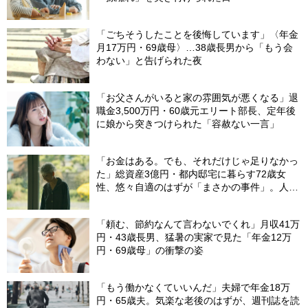
「ごちそうしたことを後悔しています」〈年金
月17万円・69歳母〉…38歳長男から「もう会
わない」と告げられた夜
「お父さんがいると家の雰囲気が悪くなる」退
職金3,500万円・60歳元エリート部長、定年後
に娘から突きつけられた「容赦ない一言」
「お金はある。でも、それだけじゃ足りなかっ
た」総資産3億円・都内邸宅に暮らす72歳女
性、悠々自適のはずが「まさかの事件」。人目
を避けて「高級老人ホーム」入居を決断した理
由
「頼む、節約なんて言わないでくれ」月収41万
円・43歳長男、猛暑の実家で見た「年金12万
円・69歳母」の衝撃の姿
「もう働かなくていいんだ」夫婦で年金18万
円・65歳夫。気楽な老後のはずが、週刊誌を読