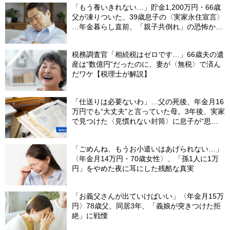
「もう養いきれない…」貯金1,200万円・66歳
父が凍りついた、39歳息子の〈実家永住宣言〉
…年金暮らし直前、「親子共倒れ」の恐怖から
下した決断
税務調査官「相続税はゼロです…」66歳夫の遺
産は“数億円”だったのに、妻が〈無税〉で済ん
だワケ【税理士が解説】
「仕送りは必要ないわ」…父の死後、年金月16
万円でも“大丈夫”と言っていた母。3年後、実家
で見つけた〈見慣れない封筒〉に息子が“思わ
ず叫んだ”ワケ【FPが解説】
「ごめんね、もうお小遣いはあげられない…」
〈年金月14万円・70歳女性〉、「孫1人に1万
円」をやめた夜に耳にした残酷な真実
「お義父さんが出ていけばいい」〈年金月15万
円〉78歳父、同居3年、「義娘が突きつけた拒
絶」に戦慄