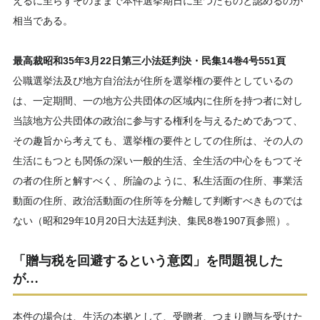
えるに至らずそのままで本件選挙期日に至つたものと認めるのが
相当である。
最高裁昭和35年3月22日第三小法廷判決・民集14巻4号551頁
公職選挙法及び地方自治法が住所を選挙権の要件としているの
は、一定期間、一の地方公共団体の区域内に住所を持つ者に対し
当該地方公共団体の政治に参与する権利を与えるためであつて、
その趣旨から考えても、選挙権の要件としての住所は、その人の
生活にもつとも関係の深い一般的生活、全生活の中心をもつてそ
の者の住所と解すべく、所論のように、私生活面の住所、事業活
動面の住所、政治活動面の住所等を分離して判断すべきものでは
ない（昭和29年10月20日大法廷判決、集民8巻1907頁参照）。
「贈与税を回避するという意図」を問題視した
が…
本件の場合は、生活の本拠として、受贈者、つまり贈与を受けた