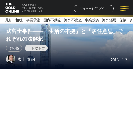
あなたの財産を
マイページ/ログイン
「守る・増やす・残す」
ための総合情報サイト
最新
相続・事業承継
国内不動産
海外不動産
事業投資
海外活用
保険
資
記事一覧
連載一覧
著者一覧
書籍一覧
セミナー情報
お知らせ
武富士事件――「生活の本拠」と「居住意思」そ
れぞれの法解釈
その他
エトセトラ
木山 泰嗣
2016.11.2