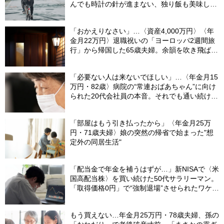
んでも時計の針が進まない、独り飯も美味しく
ない日々…半年後、“時給1200円のバイト”を始
めたシニアの現実
「おかえりなさい」…〈資産4,000万円〉〈年
金月22万円〉退職祝いの「ヨーロッパ2週間旅
行」から帰国した65歳夫婦。余韻を吹き飛ばし
た“破綻の影”
「必要ない人は来ないでほしい」…〈年金月15
万円・82歳〉病院の“常連おばあちゃん”に向け
られた20代会社員の本音。それでも通い続ける
理由
「部屋はもう引き払ったから」〈年金月25万
円・71歳夫婦〉娘の突然の帰省で始まった"想
定外の同居生活"
「配当金で年金を補うはずが…」新NISAで〈米
国高配当株〉を買い続けた50代サラリーマン。
「取得価格0円」で“強制退場”させられたワケ
【CFPが解説】
もう買えない…年金月25万円・78歳夫婦、孫の