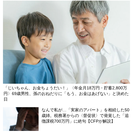
「じいちゃん、お金ちょうだい！」〈年金月18万円・貯蓄2,800万
円〉69歳男性、孫のおねだりに「もう、お金はあげない」と決めた
日
なんで私が…「実家のアパート」を相続した50
歳姉。税務署からの〈督促状〉で発覚した「追
徴課税700万円」に絶句【CFPが解説】