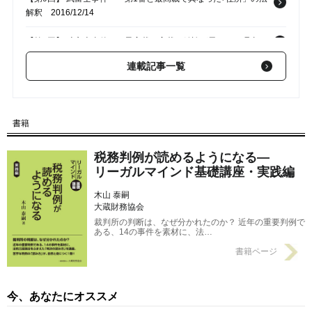
解釈
2016/12/14
【第8回】 武富士事件――最高裁と高裁の結論が異なった理由
2016/12/07
連載記事一覧
【第7回】 武富士事件――最高裁の判決に見る｢法解釈と立法論｣
の違い
2016/11/30
【第6回】 武富士事件――「あてはめ」で導き出された最高裁の
書籍
「結論」
2016/11/23
税務判例が読めるようになる―
リーガルマインド基礎講座・実践編
木山 泰嗣
大蔵財務協会
裁判所の判断は、なぜ分かれたのか？ 近年の重要判例で
ある、14の事件を素材に、法…
書籍ページ
今、あなたにオススメ