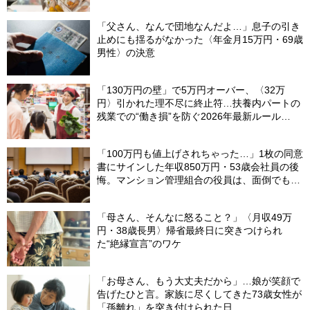
「父さん、なんで団地なんだよ…」息子の引き
止めにも揺るがなかった〈年金月15万円・69歳
男性〉の決意
「130万円の壁」で5万円オーバー、〈32万
円〉引かれた理不尽に終止符…扶養内パートの
残業での“働き損”を防ぐ2026年最新ルール
【CFPが解説】
「100万円も値上げされちゃった…」1枚の同意
書にサインした年収850万円・53歳会社員の後
悔。マンション管理組合の役員は、面倒でも自
分でやらないと〈損する〉ワケ【マンション管
理コンサルタントが警鐘】
「母さん、そんなに怒ること？」〈月収49万
円・38歳長男〉帰省最終日に突きつけられ
た“絶縁宣言”のワケ
「お母さん、もう大丈夫だから」…娘が笑顔で
告げたひと言。家族に尽くしてきた73歳女性が
「孫離れ」を突き付けられた日