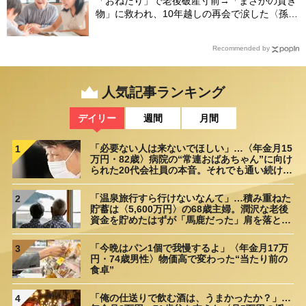
「おねだり」で老後破産寸前→「まさかの貢ぎ
物」に救われ、10年越しの再会で涙した〈孫の
ひと言〉【CFPが解説】
Recommended by
人気記事ランキング
デイリー
週間
月間
「必要ない人は来ないでほしい」…〈年金月15
1
万円・82歳〉病院の“常連おばあちゃん”に向け
られた20代会社員の本音。それでも通い続ける
理由
「温泉旅行すら行けないなんて」…積み重ねた
2
貯蓄は〈5,600万円〉の68歳主婦。潤沢な老後
資金を貯めたはずが「馬鹿だった」肩を落とす
理由
「今晩はパン1個で我慢するよ」〈年金月17万
3
円・74歳男性〉物価高で変わった“当たり前の
食卓”
「俺の仕送りで飲む酒は、うまかったか？」…
4