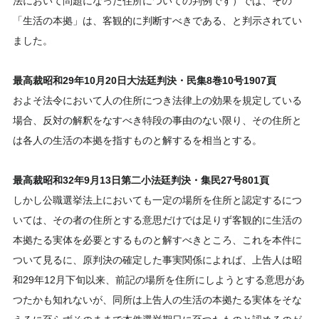
法において問題になった住所についての判例です）では、その
「生活の本拠」は、客観的に判断すべきである、と判示されてい
ました。
最高裁昭和29年10月20日大法廷判決・民集8巻10号1907頁
およそ法令において人の住所につき法律上の効果を規定している
場合、反対の解釈をなすべき特段の事由のない限り、その住所と
は各人の生活の本拠を指すものと解するを相当とする。
最高裁昭和32年9月13日第二小法廷判決・集民27号801頁
しかし公職選挙法上においても一定の場所を住所と認定するにつ
いては、その者の住所とする意思だけでは足りず客観的に生活の
本拠たる実体を必要とするものと解すべきところ、これを本件に
ついて見るに、原判決の確定した事実関係によれば、上告人は昭
和29年12月下旬以来、前記の場所を住所にしようとする意思があ
つたかも知れないが、同所は上告人の生活の本拠たる実体をそな