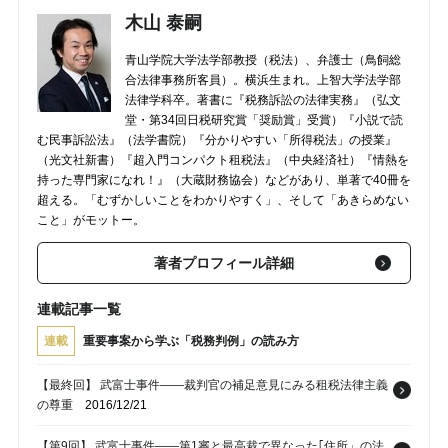
木山 泰嗣
青山学院大学法学部教授（税法）、弁護士（鳥飼総
合法律事務所客員）。横浜生まれ。上智大学法学部
法律学科卒。著書に『税務訴訟の法律実務』（弘文
堂・第34回日税研究賞「奨励賞」受賞）『小説で読
む民事訴訟法』（法学書院）『分かりやすい「所得税法」の授業』
（光文社新書）『超入門コンパクト租税法』（中央経済社）『情熱を
持った専門家になれ！』（大蔵財務協会）などがあり、単著で40冊を
超える。「むずかしいことをわかりやすく」、そして「あきらめない
こと」がモットー。
著者プロフィール詳細
連載記事一覧
連載
重要事案から学ぶ「税務判例」の読み方
【最終回】 武富士事件――裁判官の補足意見にみる租税法律主義
の尊重
2016/12/21
【第9回】 武富士事件――第1審と最高裁で異なった｢住所」の法