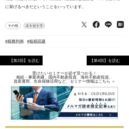
に挙げるべきだということをいっています。
その他
エトセトラ
#税務判例
#租税回避
【第2回】を読む
【第4回】を読む
受けたいセミナーが必ず見つかる！
相続・事業承継、国内不動産投資、海外不動産投資、
資産運用、生命保険活用など、セミナー情報はこちら ＞