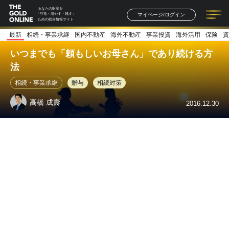
あなたの財産を
マイページ/ログイン
「守る・増やす・残す」
ための総合情報サイト
最新
相続・事業承継
国内不動産
海外不動産
事業投資
海外活用
保険
資
記事一覧
連載一覧
著者一覧
書籍一覧
セミナー情報
お知らせ
いつまでも「頼もしいお母さん」であり続ける方
法
相続・事業承継
贈与
相続対策
高橋 成壽
2016.12.30