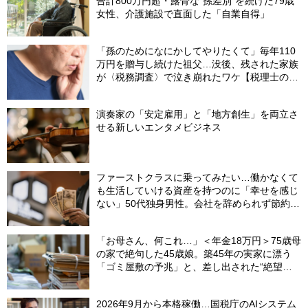
合計800万円超・露骨な“孫差別”を続けた79歳
女性、介護施設で直面した「自業自得」
「孫のためになにかしてやりたくて」毎年110
万円を贈与し続けた祖父…没後、残された家族
が〈税務調査〉で泣き崩れたワケ【税理士の助
言】
演奏家の「安定雇用」と「地方創生」を両立さ
せる新しいエンタメビジネス
ファーストクラスに乗ってみたい…働かなくて
も生活していける資産を持つのに「幸せを感じ
ない」50代独身男性。会社を辞められず節約生
活をずっと続けてしまうワケ
「お母さん、何これ…」＜年金18万円＞75歳母
の家で絶句した45歳娘。築45年の実家に漂う
「ゴミ屋敷の予兆」と、差し出された“絶望の
メモ”
2026年9月から本格稼働…国税庁のAIシステム