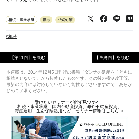
相続・事業承継
贈与
相続対策
#相続
【第11回】を読む
【最終回】を読む
本連載は、2014年12月5日刊行の書籍『ダンナの遺産を子どもに
相続させないで』から抜粋したものです。その後の税制改正等、
最新の内容には対応していない可能性もございますので、あらか
じめご了承ください。
受けたいセミナーが必ず見つかる！
相続・事業承継、国内不動産投資、海外不動産投資、
資産運用、生命保険活用など、セミナー情報はこちら ＞