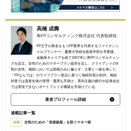
高橋 成壽
寿FPコンサルティング株式会社 代表取締役
FP王子の異名をもつFP業界を代表するファイナンシ
ャルプランナー。慶應大学総合政策学部を卒業後、
金融系キャリアを経て2007年に寿FPコンサルティン
グを設立。女性のためのマネープラン提供を志し、クライアントの9
割が女性。相続においては節税のみに偏らず、士業と一線を画した
「FPならでは」のライフプラン視点に基づく相続対策が好評。相続
対策では資産全体の管理・運用も手掛け、系列主義の銀行や証券会社
では実現できないポートフォリオ構築を手掛けている。
著者プロフィール詳細
連載記事一覧
連載
女性のための「老後破産」を防ぐマネー術