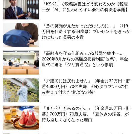
「KSK2」で税務調査はどう変わるのか【税理
士が「AI」に狙われやすい会社の特徴を暴露】
「孫の笑顔が見たかっただけなのに…」〈月9
万円を仕送りする64歳母〉プレゼントをきっか
けに知った長男の本音
「高齢者を守る仕組み」が2段階で縮小へ…
2026年8月からの高額療養費制度“改悪”。年金
世代に迫る「ジリ貧通院」という惨劇
「戸建てには戻れません」〈年金月32万円・貯
蓄4,800万円〉70代夫婦、都心タワマンへの住
み替えで叶えた“気楽な老後”
「また今年も来るのか…」〈年金月25万円・貯
蓄2,700万円〉70歳夫婦、「夏休みの帰省」が
待ち遠しくなくなった理由