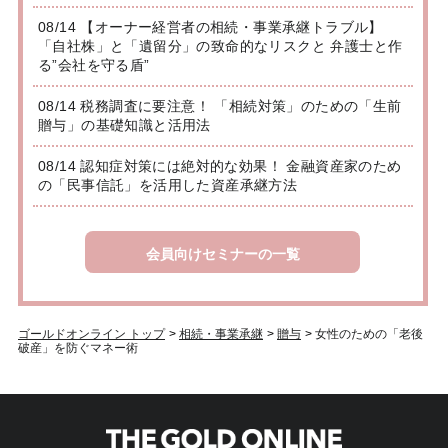
08/14 【オーナー経営者の相続・事業承継トラブル】
「自社株」と「遺留分」の致命的なリスクと 弁護士と作
る”会社を守る盾”
08/14 税務調査に要注意！ 「相続対策」のための「生前
贈与」の基礎知識と活用法
08/14 認知症対策には絶対的な効果！ 金融資産家のため
の「民事信託」を活用した資産承継方法
会員向けセミナーの一覧
ゴールドオンライン トップ
>
相続・事業承継
>
贈与
>
女性のための「老後
破産」を防ぐマネー術