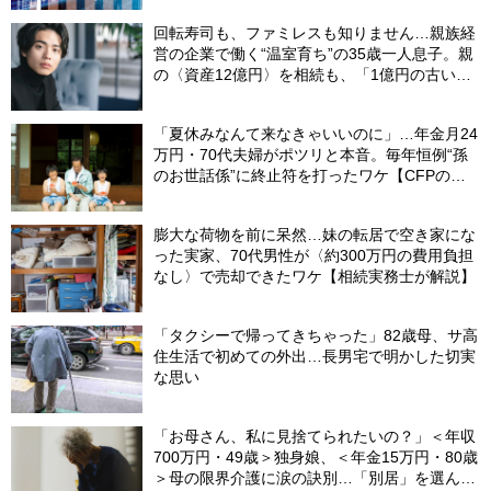
回転寿司も、ファミレスも知りません…親族経
営の企業で働く“温室育ち”の35歳一人息子。親
の〈資産12億円〉を相続も、「1億円の古いビ
ル」しか残らなかったワケ【FPが解説】
「夏休みなんて来なきゃいいのに」…年金月24
万円・70代夫婦がポツリと本音。毎年恒例“孫
のお世話係”に終止符を打ったワケ【CFPの助
言】
膨大な荷物を前に呆然…妹の転居で空き家にな
った実家、70代男性が〈約300万円の費用負担
なし〉で売却できたワケ【相続実務士が解説】
「タクシーで帰ってきちゃった」82歳母、サ高
住生活で初めての外出…長男宅で明かした切実
な思い
「お母さん、私に見捨てられたいの？」＜年収
700万円・49歳＞独身娘、＜年金15万円・80歳
＞母の限界介護に涙の訣別…「別居」を選んだ