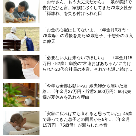
「お母さん、もう大丈夫だから」…娘が笑顔で
告げたひと言。家族に尽くしてきた73歳女性が
「孫離れ」を突き付けられた日
「お金の心配はしてないよ」〈年金月6万円・
78歳母〉の通帳を見た53歳息子、予想外の収入
に仰天
「必要ない人は来ないでほしい」…〈年金月15
万円・82歳〉病院の“常連おばあちゃん”に向け
られた20代会社員の本音。それでも通い続ける
理由
「今年も全部お願いね」娘夫婦から届いた連
絡…〈年金月27万円・貯蓄2,600万円〉60代夫
婦が夏休みを恐れる理由
「実家に戻れば立ち直れると思っていた」45歳
で帰ってきた息子との同居から5年…〈年金月
15万円・75歳母〉が漏らした本音