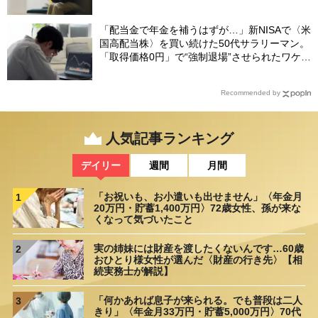
娘を襲った“罪悪感”の正体
「配当金で年金を補うはずが…」新NISAで〈米
国高配当株〉を買い続けた50代サラリーマン。
「取得価格0円」で“強制退場”させられたワケ
【CFPが解説】
Recommended by
人気記事ランキング
デイリー
週間
月間
「お祝いも、お小遣いも出せません」〈年金月
1
20万円・貯蓄1,400万円〉72歳女性、孫が来な
くなって気づいたこと
実の姉妹には財産を渡したくないんです…60歳
2
おひとり様女性が選んだ〈財産の行き先〉【相
続実務士が解説】
「何かあれば息子が来られる。でも普段は二人
3
きり」〈年金月33万円・貯蓄5,000万円〉70代