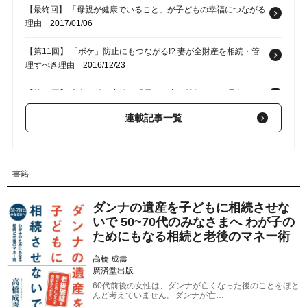
【最終回】 「母親が健康でいること」が子どもの幸福につながる
理由
2017/01/06
【第11回】 「ボケ」防止にもつながる!? 妻が全財産を相続・管
理すべき理由
2016/12/23
【第10回】 夫亡き後、家族の「長」に妻が就任すべき理由
2016/12/16
連載記事一覧
【第9回】 夫の全財産の相続で手に入れるべき「ストレスフリ
ー」な生活
2016/12/09
【第8回】 二次相続税対策より「妻の幸せ」を最優先に考えるべ
書籍
き理由
2016/12/02
ダンナの遺産を子どもに相続させな
いで 50~70代のみなさまへ わが子の
ためにもなる相続と老後のマネー術
高橋 成壽
廣済堂出版
60代前後の女性は、ダンナが亡くなった後のことをほと
んど考えていません。ダンナが亡…