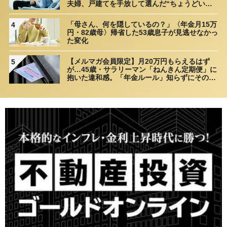
夫婦、戸建てを手放して選んだ“ちょうどいい
距離”
「母さん、何を隠しているの？」〈年金月15万
4
円・82歳母〉帰省した53歳息子が見逃せなかっ
た変化
【メルマガ会員限定】月20万円もらえるはず
5
が…45歳・サラリーマン「ねんきん定期便」に
抱いた違和感。「年金ルール」知らずにそのま
ま20年…65歳で受け取ることになる年金額に唖
然「何かの間違いでは？」