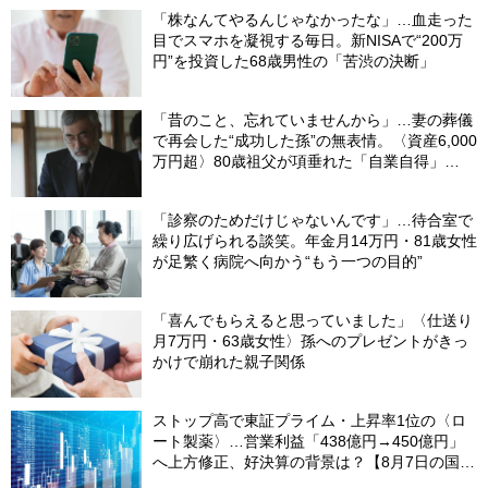
「株なんてやるんじゃなかったな」…血走った
目でスマホを凝視する毎日。新NISAで“200万
円”を投資した68歳男性の「苦渋の決断」
「昔のこと、忘れていませんから」…妻の葬儀
で再会した“成功した孫”の無表情。〈資産6,000
万円超〉80歳祖父が項垂れた「自業自得」
【CFPの助言】
「診察のためだけじゃないんです」…待合室で
繰り広げられる談笑。年金月14万円・81歳女性
が足繁く病院へ向かう“もう一つの目的”
「喜んでもらえると思っていました」〈仕送り
月7万円・63歳女性〉孫へのプレゼントがきっ
かけで崩れた親子関係
ストップ高で東証プライム・上昇率1位の〈ロ
ート製薬〉…営業利益「438億円→450億円」
へ上方修正、好決算の背景は？【8月7日の国内
株式市場概況】