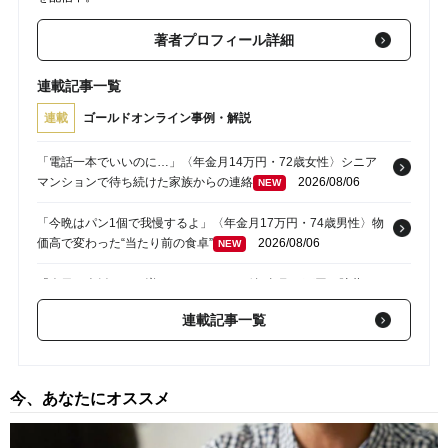
著者プロフィール詳細
連載記事一覧
連載
ゴールドオンライン事例・解説
「電話一本でいいのに…」〈年金月14万円・72歳女性〉シニア
マンションで待ち続けた家族からの連絡
2026/08/06
NEW
「今晩はパン1個で我慢するよ」〈年金月17万円・74歳男性〉物
価高で変わった“当たり前の食卓”
2026/08/06
NEW
「今日の夕飯、また増やさなきゃ…」〈年金月23万円・貯蓄
1,600万円〉72歳主婦、孫の来訪を素直に喜べなくなったワケ
連載記事一覧
2026/08/06
NEW
「温泉旅行すら行けないなんて」…積み重ねた貯蓄は〈5,600万
円〉の68歳主婦。潤沢な老後資金を貯めたはずが「馬鹿だった」
今、あなたにオススメ
肩を落とす理由
2026/08/06
NEW
「おかえりなさい」…〈資産4,000万円〉〈年金月22万円〉退職