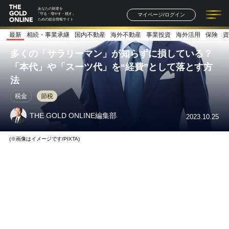
あなたの財産を
マイページ/ログイン
「守る・増やす・残す」
ための総合情報サイト
最新
相続・事業承継
国内不動産
海外不動産
事業投資
海外活用
保険
資
記事一覧
連載一覧
著者一覧
書籍一覧
セミナー情報
お知らせ
多くの「サラリーマン」が知らずに損している？
「本代」や「スーツ代」を“経費”として落とす方
法
税金
節税
THE GOLD ONLINE編集部
2023.10.25
(※画像はイメージです/PIXTA)