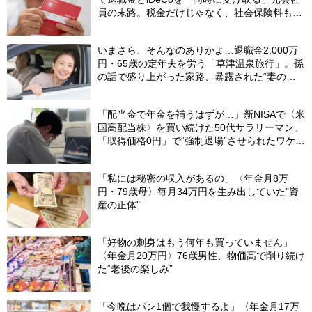
員の末路。税金だけじゃなく、社会保険料も上
がる「二重の落とし穴」【CFPが警鐘】
いまさら、そんなのありかよ…退職金2,000万
円・65歳の定年夫を労う「草津温泉旅行」。孫
の話で盛り上がった家路、暴露された“妻の隠
し事”
「配当金で年金を補うはずが…」新NISAで〈米
国高配当株〉を買い続けた50代サラリーマン。
「取得価格0円」で“強制退場”させられたワケ
【CFPが解説】
「私には秘密の収入があるの」〈年金月8万
円・79歳母〉毎月34万円を生み出していた"資
産の正体"
「好物の刺身はもう何年も買っていません」
〈年金月20万円〉76歳男性、物価高で削り続け
た“老後の楽しみ”
「今晩はパン1個で我慢するよ」〈年金月17万