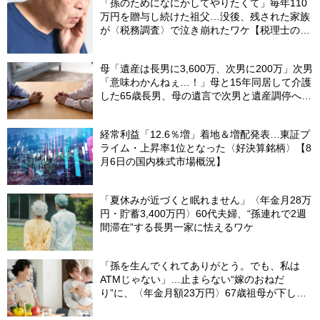
「孫のためになにかしてやりたくて」毎年110
万円を贈与し続けた祖父…没後、残された家族
が〈税務調査〉で泣き崩れたワケ【税理士の助
言】
母「遺産は長男に3,600万、次男に200万」次男
「意味わかんねぇ…！」母と15年同居して介護
した65歳長男、母の遺言で次男と遺産調停へ＜
調停の長期化で経済的ダメージ＞【司法書士が
助言】
経常利益「12.6％増」着地＆増配発表…東証プ
ライム・上昇率1位となった〈好決算銘柄〉【8
月6日の国内株式市場概況】
「夏休みが近づくと眠れません」〈年金月28万
円・貯蓄3,400万円〉60代夫婦、“孫連れで2週
間滞在”する長男一家に怯えるワケ
「孫を生んでくれてありがとう。でも、私は
ATMじゃない」…止まらない“嫁のおねだ
り”に、〈年金月額23万円〉67歳祖母が下した
「静かな決断」