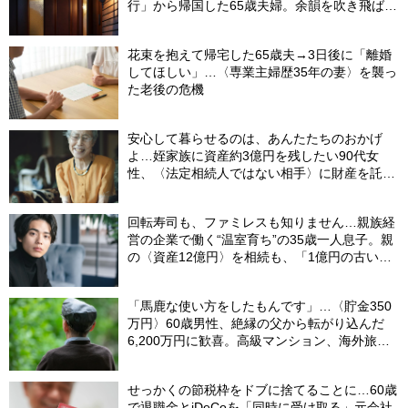
行」から帰国した65歳夫婦。余韻を吹き飛ばし
た“破綻の影”
花束を抱えて帰宅した65歳夫→3日後に「離婚
してほしい」…〈専業主婦歴35年の妻〉を襲っ
た老後の危機
安心して暮らせるのは、あんたたちのおかげ
よ…姪家族に資産約3億円を残したい90代女
性、〈法定相続人ではない相手〉に財産を託せ
たワケ【相続実務士が解説】
回転寿司も、ファミレスも知りません…親族経
営の企業で働く“温室育ち”の35歳一人息子。親
の〈資産12億円〉を相続も、「1億円の古いビ
ル」しか残らなかったワケ【FPが解説】
「馬鹿な使い方をしたもんです」…〈貯金350
万円〉60歳男性、絶縁の父から転がり込んだ
6,200万円に歓喜。高級マンション、海外旅
行…夢の生活の〈終着駅〉
せっかくの節税枠をドブに捨てることに…60歳
で退職金とiDeCoを「同時に受け取る」元会社