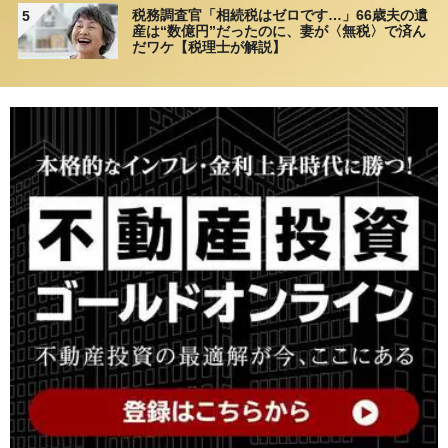
税務調査官「相続税はゼロです…」66歳夫の遺
5
産は“数億円”だったのに、妻が〈無税〉で済ん
だワケ【税理士が解説】