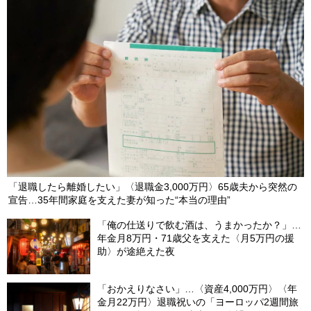
祝いの「ヨーロッパ2週間旅行」から帰国した65歳夫婦。余韻を
吹き飛ばした“破綻の影”
2026/08/06
NEW
「退職したら離婚したい」〈退職金3,000万円〉65歳夫から突然の
宣告…35年間家庭を支えた妻が知った“本当の理由”
「俺の仕送りで飲む酒は、うまかったか？」…
年金月8万円・71歳父を支えた〈月5万円の援
助〉が途絶えた夜
「おかえりなさい」…〈資産4,000万円〉〈年
金月22万円〉退職祝いの「ヨーロッパ2週間旅