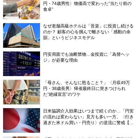
円・74歳男性〉物価高で変わった“当たり前の
食卓”
なぜ老舗高級ホテルは「音楽」に投資し続ける
のか？ 顧客の心を掴んで離さない「感動の余
韻」というビジネスモデル
円安局面でも油断禁物…金投資に「為替ヘッ
ジ」が必要な理由
「母さん、そんなに怒ること？」〈月収49万
円・38歳長男〉帰省最終日に突きつけられ
た“絶縁宣言”のワケ
日米協調介入効果はいつまで続くのか…「円安
の流れは変わらない」見方も多い一方、〈行き
過ぎた米ドル買い・円売り〉の逆流に警戒【8
月の米ドル／円予想レンジ「150～160円」の
根拠】