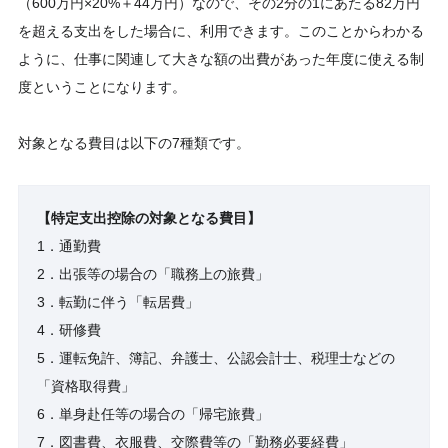
（600万円×20%＋44万円）なので、その2分の1にあたる82万円
を超える支出をした場合に、利用できます。このことからわかる
ように、仕事に関連して大きな額の出費があった年度に使える制
度ということになります。
対象となる費目は以下の7種類です。
【特定支出控除の対象となる費目】
1．通勤費
2．出張等の場合の「職務上の旅費」
3．転勤に伴う「転居費」
4．研修費
5．運転免許、簿記、弁護士、公認会計士、税理士などの
「資格取得費」
6．単身赴任等の場合の「帰宅旅費」
7．図書費、衣服費、交際費等の「勤務必要経費」