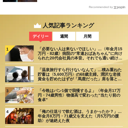
Recommended by
人気記事ランキング
デイリー
週間
月間
「必要ない人は来ないでほしい」…〈年金月15
1
万円・82歳〉病院の“常連おばあちゃん”に向け
られた20代会社員の本音。それでも通い続ける
理由
「温泉旅行すら行けないなんて」…積み重ねた
2
貯蓄は〈5,600万円〉の68歳主婦。潤沢な老後
資金を貯めたはずが「馬鹿だった」肩を落とす
理由
「今晩はパン1個で我慢するよ」〈年金月17万
3
円・74歳男性〉物価高で変わった“当たり前の
食卓”
「俺の仕送りで飲む酒は、うまかったか？」…
4
年金月8万円・71歳父を支えた〈月5万円の援
助〉が途絶えた夜