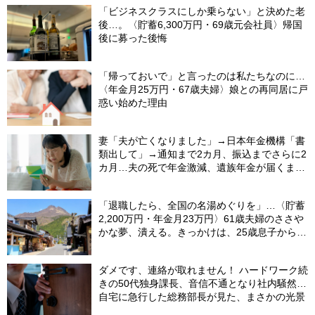
「ビジネスクラスにしか乗らない」と決めた老
後…。〈貯蓄6,300万円・69歳元会社員〉帰国
後に募った後悔
「帰っておいで」と言ったのは私たちなのに…
〈年金月25万円・67歳夫婦〉娘との再同居に戸
惑い始めた理由
妻「夫が亡くなりました」→日本年金機構「書
類出して」→通知まで2カ月、振込までさらに2
カ月…夫の死で年金激減、遺族年金が届くまで
の「4カ月」で貯金がどんどん減る妻の悲劇
【CFPが解説】
「退職したら、全国の名湯めぐりを」…〈貯蓄
2,200万円・年金月23万円〉61歳夫婦のささや
かな夢、潰える。きっかけは、25歳息子から届
いた「まさかのLINE」
ダメです、連絡が取れません！ ハードワーク続
きの50代独身課長、音信不通となり社内騒然…
自宅に急行した総務部長が見た、まさかの光景