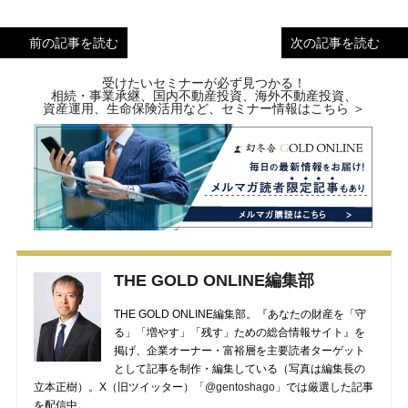
前の記事を読む
次の記事を読む
受けたいセミナーが必ず見つかる！
相続・事業承継、国内不動産投資、海外不動産投資、
資産運用、生命保険活用など、セミナー情報はこちら ＞
THE GOLD ONLINE編集部
THE GOLD ONLINE編集部。『あなたの財産を「守
る」「増やす」「残す」ための総合情報サイト』を
掲げ、企業オーナー・富裕層を主要読者ターゲット
として記事を制作・編集している（写真は編集長の
立本正樹）。X（旧ツイッター）
「@gentoshago」
では厳選した記事
を配信中。