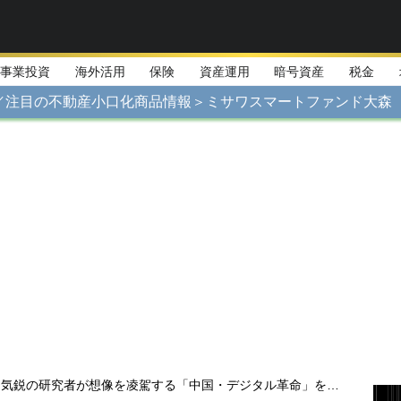
事業投資
海外活用
保険
資産運用
暗号資産
税金
／注目の不動産小口化商品情報＞ミサワスマートファンド大森
気鋭の研究者が想像を凌駕する「中国・デジタル革命」を徹底解説！