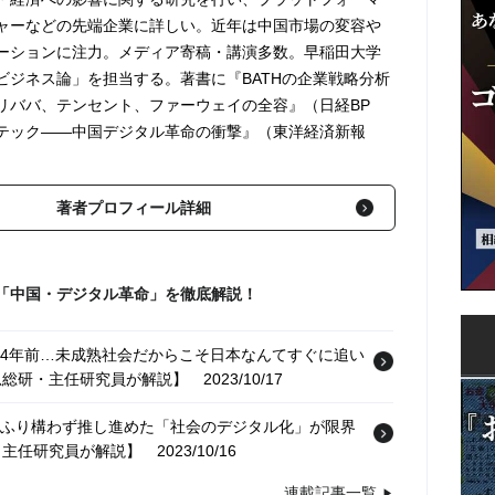
ャーなどの先端企業に詳しい。近年は中国市場の変容や
ーションに注力。メディア寄稿・講演多数。早稲田大学
ビジネス論」を担当する。著書に『BATHの企業戦略分析
リババ、テンセント、ファーウェイの全容』（日経BP
テック――中国デジタル革命の衝撃』（東洋経済新報
著者プロフィール詳細
「中国・デジタル革命」を徹底解説！
た4年前…未成熟社会だからこそ日本なんてすぐに追い
忠総研・主任研究員が解説】
2023/10/17
りふり構わず推し進めた「社会のデジタル化」が限界
・主任研究員が解説】
2023/10/16
連載記事一覧