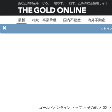
あなたの財産を「守る」「増やす」「残す」ための総合情報サイト
最新
相続・事業承継
国内不動産
海外不動産
＜PR
ゴールドオンライン トップ
>
その他
>
DX
>