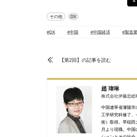
その他
DX
#DX
#中国
#中国経済
#製造
【第2回】の記事を読む
趙 瑋琳
株式会社伊藤忠総
中国遼寧省瀋陽市出
工学研究科修了、
術）取得。早稲田
月より現職。中国
ションとその社会