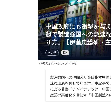
中国政府にも衝撃を与
起で製造強国への急速
り方」【伊藤忠総研・
その他
DX
（※写真はイメージです／PIXTA）
製造強国への仲間入りを目指す中国は
速な進展を見せています。本記事で
による著書『チャイナテック 中国
産業の高度化を目指す「中国製造20