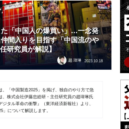
えた「中国人の爆買い」…一念発
な仲間入りを目指す「中国流のや
主任研究員が解説】
趙 瑋琳
2023.10.18
、「中国製造2025」を掲げ、独自のやり方で急
は、株式会社伊藤忠総研・主任研究員の趙瑋琳氏
デジタル革命の衝撃』（東洋経済新報社）より、
25」について解説します。