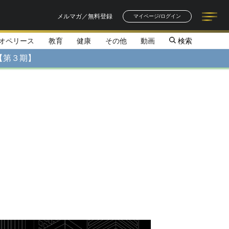
メルマガ／無料登録
マイページ/ログイン
オペリース
教育
健康
その他
動画
検索
記事一覧
連載一覧
著者一覧
書籍一覧
セミナー情報
お知らせ
【第３期】