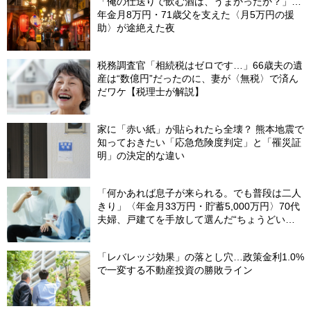
「俺の仕送りで飲む酒は、うまかったか？」…
年金月8万円・71歳父を支えた〈月5万円の援
助〉が途絶えた夜
税務調査官「相続税はゼロです…」66歳夫の遺
産は“数億円”だったのに、妻が〈無税〉で済ん
だワケ【税理士が解説】
家に「赤い紙」が貼られたら全壊？ 熊本地震で
知っておきたい「応急危険度判定」と「罹災証
明」の決定的な違い
「何かあれば息子が来られる。でも普段は二人
きり」〈年金月33万円・貯蓄5,000万円〉70代
夫婦、戸建てを手放して選んだ“ちょうどいい
距離”
「レバレッジ効果」の落とし穴…政策金利1.0%
で一変する不動産投資の勝敗ライン