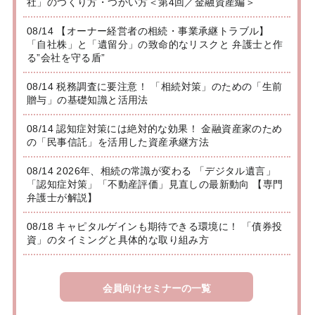
社」のつくり方・つかい方＜第4回／金融資産編＞
08/14 【オーナー経営者の相続・事業承継トラブル】
「自社株」と「遺留分」の致命的なリスクと 弁護士と作
る”会社を守る盾”
08/14 税務調査に要注意！ 「相続対策」のための「生前
贈与」の基礎知識と活用法
08/14 認知症対策には絶対的な効果！ 金融資産家のため
の「民事信託」を活用した資産承継方法
08/14 2026年、相続の常識が変わる 「デジタル遺言」
「認知症対策」「不動産評価」見直しの最新動向 【専門
弁護士が解説】
08/18 キャピタルゲインも期待できる環境に！ 「債券投
資」のタイミングと具体的な取り組み方
会員向けセミナーの一覧