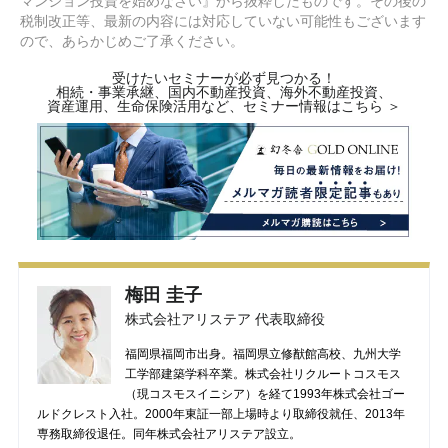
マンション投資を始めなさい』から抜粋したものです。その後の
税制改正等、最新の内容には対応していない可能性もございます
ので、あらかじめご了承ください。
受けたいセミナーが必ず見つかる！
相続・事業承継、国内不動産投資、海外不動産投資、
資産運用、生命保険活用など、セミナー情報はこちら ＞
梅田 圭子
株式会社アリステア 代表取締役
福岡県福岡市出身。福岡県立修猷館高校、九州大学
工学部建築学科卒業。株式会社リクルートコスモス
（現コスモスイニシア）を経て1993年株式会社ゴー
ルドクレスト入社。2000年東証一部上場時より取締役就任、2013年
専務取締役退任。同年株式会社アリステア設立。