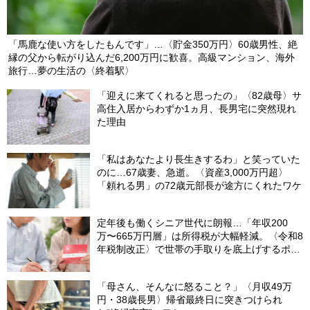
「馬鹿な使い方をしたもんです」…〈貯金350万円〉60歳男性、絶
縁の父から転がり込んだ6,200万円に歓喜。高級マンション、海外
旅行…夢の生活の〈終着駅〉
「迎えに来てくれると思ったの」〈82歳母〉サ
高住入居からわずか1ヵ月、長男宅に突然現れ
た理由
「私はあなたより長生きするわ」と笑っていた
のに…67歳妻、急逝。〈資産3,000万円超〉
「頼れる男」の72歳元部長が途方にくれたワケ
定年後も働くシニア世代に朗報…「年収200
万〜665万円層」は所得税が大幅軽減。〈令和8
年税制改正〉で世帯の手取りを底上げするポイ
ント【CFPが解説】
「母さん、そんなに怒ること？」〈月収49万
円・38歳長男〉帰省最終日に突きつけられ