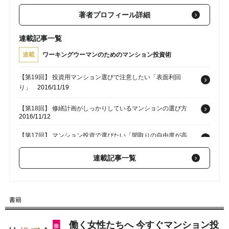
著者プロフィール詳細
連載記事一覧
連載
ワーキングウーマンのためのマンション投資術
【第19回】 投資用マンション選びで注意したい「表面利回
り」
2016/11/19
【第18回】 修繕計画がしっかりしているマンションの選び方
2016/11/12
【第17回】 マンション投資で選びたい「間取りの自由度が高
い」物件
2016/11/05
連載記事一覧
【第16回】 投資用マンションの許容できる欠点、許容できない
欠点とは？
2016/10/29
【第15回】 投資用物件は利回りよりも「資産価値」を重視すべ
書籍
き理由
2016/10/22
働く女性たちへ 今すぐマンション投