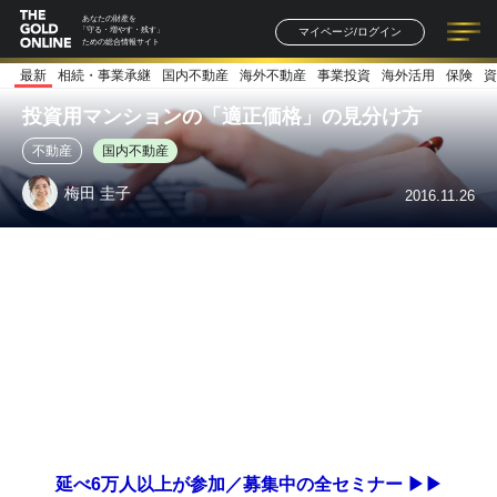
あなたの財産を
マイページ/ログイン
「守る・増やす・残す」
ための総合情報サイト
最新
相続・事業承継
国内不動産
海外不動産
事業投資
海外活用
保険
資
記事一覧
連載一覧
著者一覧
書籍一覧
セミナー情報
お知らせ
投資用マンションの「適正価格」の見分け方
不動産
国内不動産
梅田 圭子
2016.11.26
延べ6万人以上が参加／募集中の全セミナー ▶▶