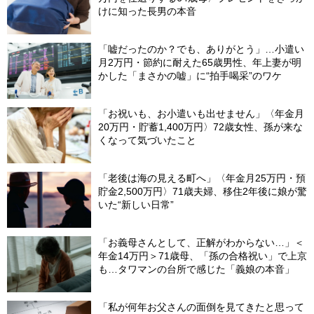
けに知った長男の本音
「嘘だったのか？でも、ありがとう」…小遣い
月2万円・節約に耐えた65歳男性、年上妻が明
かした「まさかの嘘」に“拍手喝采”のワケ
「お祝いも、お小遣いも出せません」〈年金月
20万円・貯蓄1,400万円〉72歳女性、孫が来な
くなって気づいたこと
「老後は海の見える町へ」〈年金月25万円・預
貯金2,500万円〉71歳夫婦、移住2年後に娘が驚
いた“新しい日常”
「お義母さんとして、正解がわからない…」＜
年金14万円＞71歳母、「孫の合格祝い」で上京
も…タワマンの台所で感じた「義娘の本音」
「私が何年お父さんの面倒を見てきたと思って