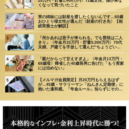
20万円・貯蓄1,400万円〉72歳女性、孫が来な
くなって気づいたこと
実の姉妹には財産を渡したくないんです…60歳
2
おひとり様女性が選んだ〈財産の行き先〉【相
続実務士が解説】
「何かあれば息子が来られる。でも普段は二人
3
きり」〈年金月33万円・貯蓄5,000万円〉70代
夫婦、戸建てを手放して選んだ“ちょうどいい
距離”
「親だからって甘えすぎよ」〈年金月13万円・
4
68歳母〉帰省した40歳長男に告げた「もう実家
には泊めない」
【メルマガ会員限定】月20万円もらえるはず
5
が…45歳・サラリーマン「ねんきん定期便」に
抱いた違和感。「年金ルール」知らずにそのま
ま20年…65歳で受け取ることになる年金額に唖
然「何かの間違いでは？」