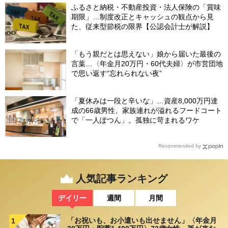
ふるさと納税・不動産投資・法人保険の「賞味
期限」…制度改正とキャッシュの観点から見
た、従来型節税の限界【公認会計士が解説】
「もう親だとは思えない」娘から届いた最後の
言葉…〈年金月20万円・60代夫婦〉が市営団地
で思い返す“忘れられない夜”
「夏休みは一段と辛いな」…資産8,000万円達
成の66歳男性、家族連れが溢れるフードコート
で「一人ぽつん」。孤独に苛まれるワケ
Recommended by
人気記事ランキング
デイリー
週間
月間
「お祝いも、お小遣いも出せません」〈年金月
1