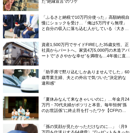
た“絶縁宣言”のワケ
「ふるさと納税で10万円分使った」高額納税自
慢にショックを受け…「俺は5万円すら無理」
と自分の収入に落ち込む人がしている〈大きな
誤解〉
資産1,500万円でサイドFIREした35歳女性、正
社員からパートへ。家賃4万5,000円の木造アパ
ートで“ささやかな幸せ”を満喫も…4年後に直面
した「究極の2択」
「助手席で黙り込むしかありませんでした」60
歳専業主婦、夫との外出で気づいた“決定的な
違和感”
「夏休みなんて来なきゃいいのに」…年金月24
万円・70代夫婦がポツリと本音。毎年恒例“孫
のお世話係”に終止符を打ったワケ【CFPの助
言】
「孫の笑顔が見たかっただけなのに…」〈月9
万円を仕送りする64歳母〉プレゼントをきっか