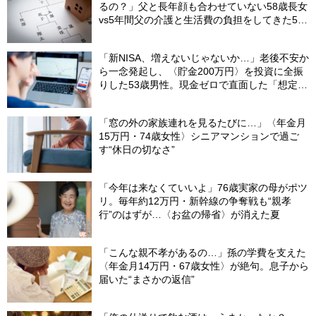
るの？」父と長年顔も合わせていない58歳長女
vs5年間父の介護と生活費の負担をしてきた53
歳次女…父の遺産5,000万円を、＜何もしてこ
なかった長女と折半するしかなかったワケ＞
「新NISA、増えないじゃないか…」老後不安か
【弁護士が解説】
ら一念発起し、〈貯金200万円〉を投資に全振
りした53歳男性。現金ゼロで直面した「想定外
の出費」【FPの助言】
「窓の外の家族連れを見るたびに…」〈年金月
15万円・74歳女性〉シニアマンションで過ご
す“休日の切なさ”
「今年は来なくていいよ」76歳実家の母がポツ
リ。毎年約12万円・新幹線の争奪戦も“親孝
行”のはずが…〈お盆の帰省〉が消えた夏
「こんな親不孝があるの…」孫の学費を支えた
〈年金月14万円・67歳女性〉が絶句。息子から
届いた“まさかの返信”