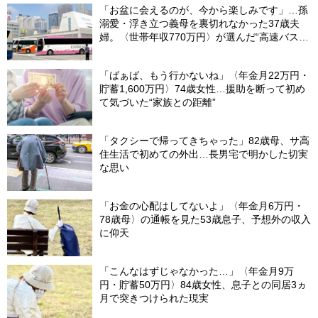
「お盆に会えるのが、今から楽しみです」…孫
溺愛・浮き立つ義母を裏切れなかった37歳夫
婦。〈世帯年収770万円〉が選んだ“高速バス帰
省”の悲惨な結末
「ばぁば、もう行かないね」〈年金月22万円・
貯蓄1,600万円〉74歳女性…援助を断って初め
て気づいた“家族との距離”
「タクシーで帰ってきちゃった」82歳母、サ高
住生活で初めての外出…長男宅で明かした切実
な思い
「お金の心配はしてないよ」〈年金月6万円・
78歳母〉の通帳を見た53歳息子、予想外の収入
に仰天
「こんなはずじゃなかった…」〈年金月9万
円・貯蓄50万円〉84歳女性、息子との同居3ヵ
月で突きつけられた現実