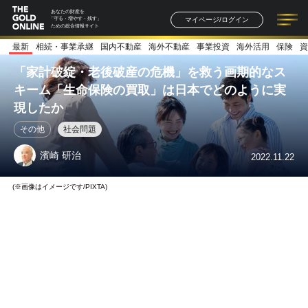
あなたの財産を
マイページ/ログイン
「守る・増やす・残す」
ための総合情報サイト
最新
相続・事業承継
国内不動産
海外不動産
事業投資
海外活用
保険
資
記事一覧
連載一覧
著者一覧
書籍一覧
セミナー情報
お知らせ
「家計破綻・老後破産の危機」を救う画期的なス
キーム「生命保険の買取」は日本でどのように実
現したか
その他
社会問題
濱崎 研治
2022.11.22
(※画像はイメージです/PIXTA)