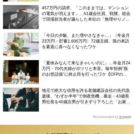
457万円の請求、「このままでは、マンション
の電気が消えます」…51歳会社員、戦慄。総会
で現場担当者が漏らした本社の「無理やりノル
マ」の闇【マンション管理コンサルタントが警
鐘】
「今日の夕飯、また増やさなきゃ…」〈年金月
23万円・貯蓄1,600万円〉72歳主婦、孫の来訪
を素直に喜べなくなったワケ
「夏休みなんて来なきゃいいのに」…年金月24
万円・70代夫婦がポツリと本音。毎年恒例“孫
のお世話係”に終止符を打ったワケ【CFPの助
言】
地元で絶大な信用を誇る老舗建設会社の先代急
逝後、“わずか半年”で倒産危機…暴走・43歳長
男社長を40歳次男が引きずり下ろした「お家騒
動」の真実
Recommended by