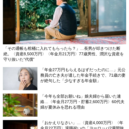
「その通帳も棺桶に入れてもらったら？」…長男が叩きつけた断
絶。〈資産8,500万円〉〈年金月21万円〉77歳男性、潤沢な資産を
守り抜いた“代償”
「年金27万円もらえるはずだったのに…」元公
務員の亡き夫が遺した年金手続きで、71歳の妻
が絶句した「少なすぎる年金額」
「今年も全部お願いね」娘夫婦から届いた連
絡…〈年金月27万円・貯蓄2,600万円〉60代夫
婦が夏休みを恐れる理由
「おかえりなさい」…〈資産4,000万円〉〈年
金月22万円〉退職祝いの「ヨーロッパ2週間旅