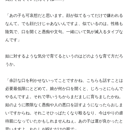
「あの子も可哀想だと思います。顔が似てるってだけで嫌われる
なんて。でも顔だけじゃあないんですよ、似ているのは。性格も
陰気で、口を開くと愚痴や文句。一緒にいて気が滅入るタイプな
んです」
姑に対するような気分で育てるというのはどのような育て方だろ
うか。
「余計な口を利かせないってことですかね、こちらも話すことは
必要最低限にとどめて。娘が何か口を開くと、じろっとにらんで
やるんですよ。それで早いうちからまだましに育ちましたかね。
姑のように際限なく愚痴や人の悪口を話すようになったらおしま
いですからね。それこそひっぱたくなり殴るなり、今はやりの虐
待親になっていたかもしれませんねぇ。あの子は運が良かったと
思いますよ、わたしが睨むだけの親で」