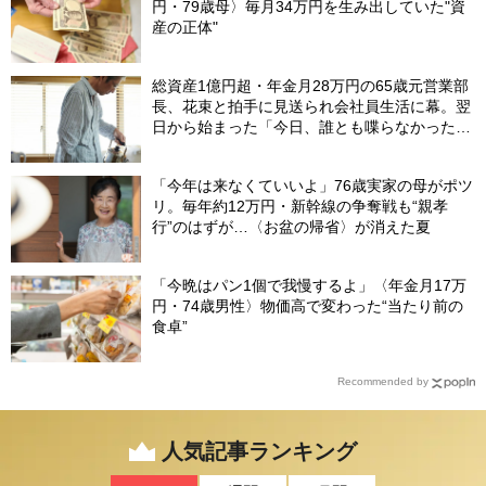
円・79歳母〉毎月34万円を生み出していた"資
産の正体"
総資産1億円超・年金月28万円の65歳元営業部
長、花束と拍手に見送られ会社員生活に幕。翌
日から始まった「今日、誰とも喋らなかった」
の余生
「今年は来なくていいよ」76歳実家の母がポツ
リ。毎年約12万円・新幹線の争奪戦も“親孝
行”のはずが…〈お盆の帰省〉が消えた夏
「今晩はパン1個で我慢するよ」〈年金月17万
円・74歳男性〉物価高で変わった“当たり前の
食卓”
Recommended by
人気記事ランキング