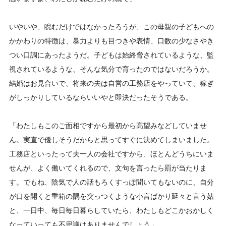
いやいや、睨むだけではなかったろうが、この母親の子どもへの
かかわりの特徴は、暴力よりも目つきや表情、口数の少なさやき
つい口調にあったようだ。子どもは始終脅されているような、監
視されているような、そんな気分で育ったのではないだろうか。
結婚はお見合いで、将来の夫は自営の工務店をやっていて、稼ぎ
がしっかりしているならいいやと即決だったそうである。
「わたしもこのご面相ですから最初から高望みなどしていませ
ん。実直で優しそうだからと思ってすぐに決めてしまいました。
工務店といったって夫一人の会社ですから、ほとんどうちにいま
せんが、よく働いてくれるので、文句を言ったら罰が当たりま
す。でもね、陰気で人の話もろくすっぽ聞いてもないのに、自分
が口を開くと重箱の隅を突っつくような小言ばかり延々と言う姑
と、一日中、毎日毎日暮らしていたら、わたしもどこかおかしく
なっていっても不思議はありませんでしょう」