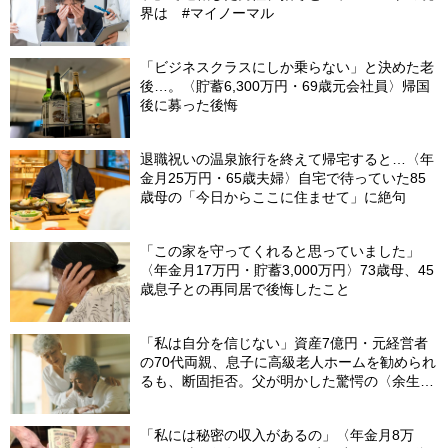
界は #マイノーマル
「ビジネスクラスにしか乗らない」と決めた老
後…。〈貯蓄6,300万円・69歳元会社員〉帰国
後に募った後悔
退職祝いの温泉旅行を終えて帰宅すると…〈年
金月25万円・65歳夫婦〉自宅で待っていた85
歳母の「今日からここに住ませて」に絶句
「この家を守ってくれると思っていました」
〈年金月17万円・貯蓄3,000万円〉73歳母、45
歳息子との再同居で後悔したこと
「私は自分を信じない」資産7億円・元経営者
の70代両親、息子に高級老人ホームを勧められ
るも、断固拒否。父が明かした驚愕の〈余生計
画〉【FPが解説】
「私には秘密の収入があるの」〈年金月8万