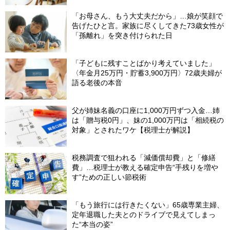
「お母さん、もう大丈夫だから」…娘が笑顔で
告げたひと言。家族に尽くしてきた73歳女性が
「孫離れ」を突き付けられた日
「子どもに残すことばかり考えていました」
〈年金月25万円・貯蓄3,900万円〉72歳夫婦が
語る老後の本音
父が姉妹名義の口座に1,000万円ずつ入金…姉
は「贈与税0円」、妹の1,000万円は「相続税の
対象」とされたワケ【税理士が解説】
税務調査で狙われる「減価償却費」と「修繕
費」…税理士が教える確定申告“手残りを増や
す”ための正しい節税術
「もう旅行には行きたくない」65歳専業主婦、
定年退職した夫とのドライブで見えてしまっ
た“本当の姿”