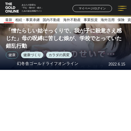
あなたの財産を
マイページ/ログイン
「守る・増やす・残す」
ための総合情報サイト
最新
相続・事業承継
国内不動産
海外不動産
事業投資
海外活用
保険
資
記事一覧
連載一覧
著者一覧
書籍一覧
セミナー情報
お知らせ
「憎たらしい姑そっくりで、我が子に殺意さえ感
じた」母の呪縛に苦しむ娘が、学校でとっていた
錯乱行動
健康
健康づくり
カラダの異変
幻冬舎ゴールドライフオンライン
2022.6.15