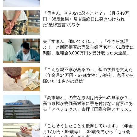
「母さん、そんなに怒ること？」〈月収49万
円・38歳長男〉帰省最終日に突きつけられ
た“絶縁宣言”のワケ
夫「すまん、働いてくれ…」→「今さら無理
よ！」と断固拒否の専業主婦歴40年・61歳妻に
懇願。退職金3,000万円を受け取った大企業元
本部長の69歳夫が、妻に頭を下げた理由【FP
が解説】
「こんな親不孝があるの…」孫の学費を支えた
〈年金月14万円・67歳女性〉が絶句。息子から
届いた“まさかの返信”
「高市離れ」の主な原因は円安への無策か？…
高市政権が物価高対策に手を付けない背景にあ
る「アベノミクス」崇拝【国際金融アナリスト
が解説】
「ごちそうしたことを後悔しています」〈年金
月17万円・69歳母〉…38歳長男から「もう会