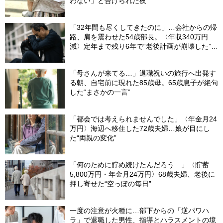
わない」と告げられた夜
「32年間も尽くしてきたのに」…会社からの帰
路、肩を震わせた54歳部長。〈年収340万円
減〉定年まで残り6年で“老後計画が崩壊した”ワ
ケ
「母さんが来てる…」退職祝いの旅行へ出発す
る朝、自宅前に現れた85歳母。65歳息子が絶句
した“まさかの一言”
「都会では考えられませんでした」〈年金月24
万円〉海辺へ移住した72歳夫婦…娘が目にし
た“両親の変化”
「何のために貯め続けたんだろう…」〈貯蓄
5,800万円・年金月24万円〉68歳夫婦、老後に
押し寄せた“空っぽの毎日”
一度の注意が火種に…部下からの「逆パワハ
ラ」で退職した男性、指導とハラスメントの境