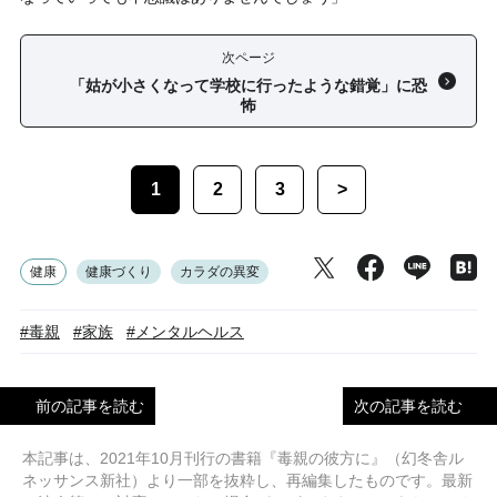
次ページ
「姑が小さくなって学校に行ったような錯覚」に恐
怖
1
2
3
>
健康
健康づくり
カラダの異変
#毒親
#家族
#メンタルヘルス
前の記事を読む
次の記事を読む
本記事は、2021年10月刊行の書籍『毒親の彼方に』（幻冬舎ル
ネッサンス新社）より一部を抜粋し、再編集したものです。最新