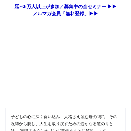
延べ6万人以上が参加／募集中の全セミナー ▶▶
メルマガ会員「無料登録」▶▶
子どもの心に深く食い込み、人格さえ蝕む母の“毒”。 その
呪縛から脱し、人生を取り戻すための遥かなる道のりと
は。 実際のカウンセリング事例をもとに解説します。