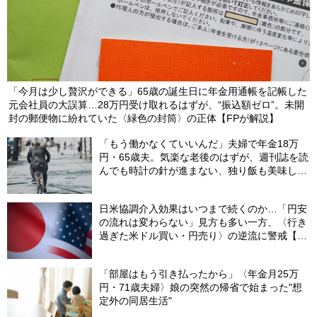
「今月は少し贅沢ができる」65歳の誕生日に年金用通帳を記帳した
元会社員の大誤算…28万円受け取れるはずが、“振込額ゼロ”。未開
封の郵便物に紛れていた〈緑色の封筒〉の正体【FPが解説】
「もう働かなくていいんだ」夫婦で年金18万
円・65歳夫。気楽な老後のはずが、週刊誌を読
んでも時計の針が進まない、独り飯も美味しく
ない日々…半年後、“時給1200円のバイト”を始
めたシニアの現実
日米協調介入効果はいつまで続くのか…「円安
の流れは変わらない」見方も多い一方、〈行き
過ぎた米ドル買い・円売り〉の逆流に警戒【8
月の米ドル／円予想レンジ「150～160円」の
根拠】
「部屋はもう引き払ったから」〈年金月25万
円・71歳夫婦〉娘の突然の帰省で始まった"想
定外の同居生活"