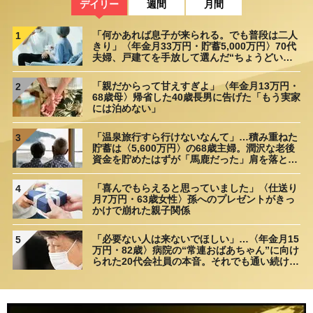
デイリー
週間
月間
「何かあれば息子が来られる。でも普段は二人
1
きり」〈年金月33万円・貯蓄5,000万円〉70代
夫婦、戸建てを手放して選んだ“ちょうどいい
距離”
「親だからって甘えすぎよ」〈年金月13万円・
2
68歳母〉帰省した40歳長男に告げた「もう実家
には泊めない」
「温泉旅行すら行けないなんて」…積み重ねた
3
貯蓄は〈5,600万円〉の68歳主婦。潤沢な老後
資金を貯めたはずが「馬鹿だった」肩を落とす
理由
「喜んでもらえると思っていました」〈仕送り
4
月7万円・63歳女性〉孫へのプレゼントがきっ
かけで崩れた親子関係
「必要ない人は来ないでほしい」…〈年金月15
5
万円・82歳〉病院の“常連おばあちゃん”に向け
られた20代会社員の本音。それでも通い続ける
理由