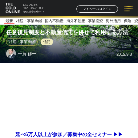
あなたの財産を
マイページ/ログイン
「守る・増やす・残す」
ための総合情報サイト
最新
相続・事業承継
国内不動産
海外不動産
事業投資
海外活用
保険
資
記事一覧
連載一覧
著者一覧
書籍一覧
セミナー情報
お知らせ
任意後見制度と不動産信託を併せて利用する方法
相続・事業承継
信託
千賀 修一
2015.9.8
延べ6万人以上が参加／募集中の全セミナー ▶▶