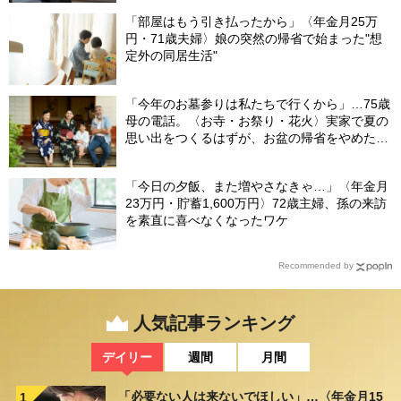
「部屋はもう引き払ったから」〈年金月25万
円・71歳夫婦〉娘の突然の帰省で始まった"想
定外の同居生活"
「今年のお墓参りは私たちで行くから」…75歳
母の電話。〈お寺・お祭り・花火〉実家で夏の
思い出をつくるはずが、お盆の帰省をやめた理
由
「今日の夕飯、また増やさなきゃ…」〈年金月
23万円・貯蓄1,600万円〉72歳主婦、孫の来訪
を素直に喜べなくなったワケ
Recommended by
人気記事ランキング
デイリー
週間
月間
「必要ない人は来ないでほしい」…〈年金月15
1