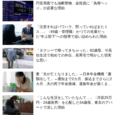
円安局面でも油断禁物…金投資に「為替ヘッ
ジ」が必要な理由
「注意すればパワハラ、黙っていればまたミ
ス…」〈49歳・管理職〉かつての先輩だっ
た“年上部下”への指導で追い詰められた理由
「タクシーで帰ってきちゃった」82歳母、サ高
住生活で初めての外出…長男宅で明かした切実
な思い
妻「夫が亡くなりました」→日本年金機構「書
類出して」→通知まで2カ月、振込までさらに2
カ月…夫の死で年金激減、遺族年金が届くまで
の「4カ月」で貯金がどんどん減る妻の悲劇
【CFPが解説】
「こんな生活をしていたなんて…」〈月収25万
円・24歳長男〉を心配した54歳母、東京のアパ
ートで涙した理由