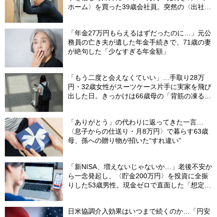
ホーム〉を買った39歳会社員。突然の〈出社
令〉に翻弄される“家族の日常”
「年金27万円もらえるはずだったのに…」元公
務員の亡き夫が遺した年金手続きで、71歳の妻
が絶句した「少なすぎる年金額」
「もう二度と会えなくていい」…手取り28万
円・32歳女性がスーツケース片手に実家を飛び
出した日。きっかけは66歳母の「背筋の凍る一
言」
「ありがとう」の代わりに返ってきた一言…
〈息子からの仕送り・月8万円〉で暮らす63歳
母、孫への贈り物が招いた“すれ違い”
「新NISA、増えないじゃないか…」老後不安か
ら一念発起し、〈貯金200万円〉を投資に全振
りした53歳男性。現金ゼロで直面した「想定外
の出費」【FPの助言】
日米協調介入効果はいつまで続くのか…「円安