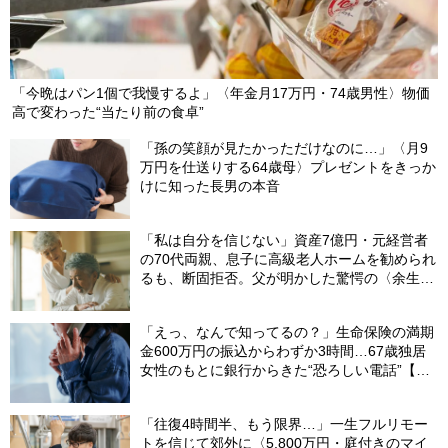
「今晩はパン1個で我慢するよ」〈年金月17万円・74歳男性〉物価
高で変わった“当たり前の食卓”
「孫の笑顔が見たかっただけなのに…」〈月9
万円を仕送りする64歳母〉プレゼントをきっか
けに知った長男の本音
「私は自分を信じない」資産7億円・元経営者
の70代両親、息子に高級老人ホームを勧められ
るも、断固拒否。父が明かした驚愕の〈余生計
画〉【FPが解説】
「えっ、なんで知ってるの？」生命保険の満期
金600万円の振込からわずか3時間…67歳独居
女性のもとに銀行からきた“恐ろしい電話”【FP
が解説】
「往復4時間半、もう限界…」一生フルリモー
トを信じて郊外に〈5,800万円・庭付きのマイ