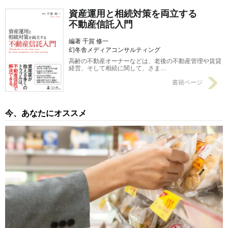
る方法
2015/09/09
資産運用と相続対策を両立する
不動産信託入門
編著 千賀 修一
幻冬舎メディアコンサルティング
高齢の不動産オーナーなどは、老後の不動産管理や賃貸
経営、そして相続に関して、さま…
書籍ページ
今、あなたにオススメ