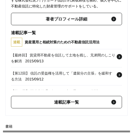
する株式会社虎ノ門サポート信託の代表取締役も務め、個人を中心に
不動産信託に特化した財産管理のサポートをしている。
著者プロフィール詳細
連載記事一覧
連載
資産運用と相続対策のための不動産信託活用法
【最終回】 賃貸用不動産を信託して土地を残し、兄弟間のしこり
を解消
2015/09/13
【第12回】 信託の受益権を活用して「遺留分の主張」を緩和す
る方法
2015/09/12
【第11回】 不動産管理を知らない妻と子のために信託とＰＭを
利用
2015/09/11
連載記事一覧
【第10回】 子の世話にならないために任意後見契約と不動産信
託を併用
2015/09/10
書籍
【第9回】 認知症になった場合の賃貸管理＆生活の不安を解消す