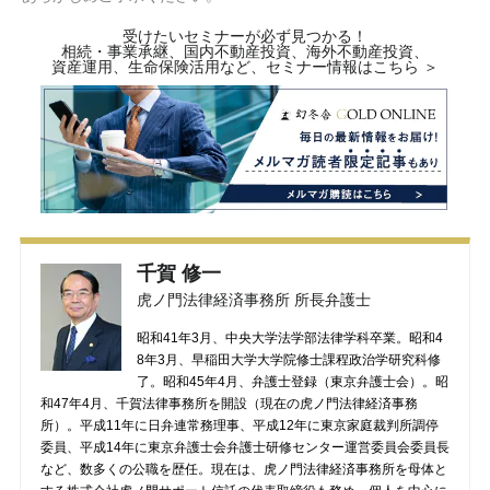
受けたいセミナーが必ず見つかる！
相続・事業承継、国内不動産投資、海外不動産投資、
資産運用、生命保険活用など、セミナー情報はこちら ＞
千賀 修一
虎ノ門法律経済事務所 所長弁護士
昭和41年3月、中央大学法学部法律学科卒業。昭和4
8年3月、早稲田大学大学院修士課程政治学研究科修
了。昭和45年4月、弁護士登録（東京弁護士会）。昭
和47年4月、千賀法律事務所を開設（現在の虎ノ門法律経済事務
所）。平成11年に日弁連常務理事、平成12年に東京家庭裁判所調停
委員、平成14年に東京弁護士会弁護士研修センター運営委員会委員長
など、数多くの公職を歴任。現在は、虎ノ門法律経済事務所を母体と