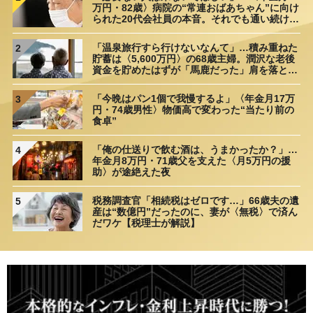
万円・82歳〉病院の“常連おばあちゃん”に向け
られた20代会社員の本音。それでも通い続ける
理由
「温泉旅行すら行けないなんて」…積み重ねた
2
貯蓄は〈5,600万円〉の68歳主婦。潤沢な老後
資金を貯めたはずが「馬鹿だった」肩を落とす
理由
「今晩はパン1個で我慢するよ」〈年金月17万
3
円・74歳男性〉物価高で変わった“当たり前の
食卓”
「俺の仕送りで飲む酒は、うまかったか？」…
4
年金月8万円・71歳父を支えた〈月5万円の援
助〉が途絶えた夜
税務調査官「相続税はゼロです…」66歳夫の遺
5
産は“数億円”だったのに、妻が〈無税〉で済ん
だワケ【税理士が解説】