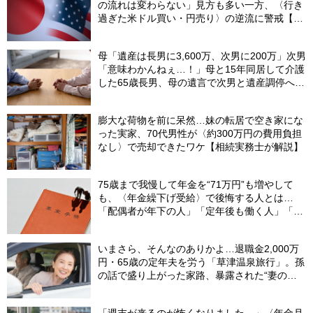
の流れは変わらない」見方も多い一方、〈行き
過ぎた米ドル買い・円売り〉の逆流に警戒【8
月の米ドル／円予想レンジ「150～160円」の
根拠】
母「遺産は長男に3,600万、次男に200万」次男
「意味わかんねぇ…！」母と15年同居して介護
した65歳長男、母の遺言で次男と遺産調停へ＜
調停の長期化で経済的ダメージ＞【司法書士が
助言】
膨大な荷物を前に呆然…妹の転居で空き家にな
った実家、70代男性が〈約300万円の費用負担
なし〉で売却できたワケ【相続実務士が解説】
75歳まで我慢して年金を“71万円”も増やして
も、〈年金繰下げ受給〉で後悔する人とは…
「配偶者が年下の人」「定年後も働く人」「特
別な年金を受け取れる人」【CFPが解説】
いまさら、そんなのありかよ…退職金2,000万
円・65歳の定年夫を労う「草津温泉旅行」。孫
の話で盛り上がった家路、暴露された“妻の隠
し事”
「週末が来るのが怖くなりました…」〈年金月