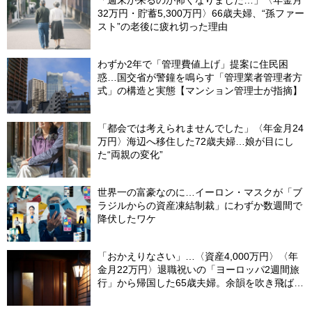
32万円・貯蓄5,300万円〉66歳夫婦、“孫ファー
スト”の老後に疲れ切った理由
わずか2年で「管理費値上げ」提案に住民困
惑…国交省が警鐘を鳴らす「管理業者管理者方
式」の構造と実態【マンション管理士が指摘】
「都会では考えられませんでした」〈年金月24
万円〉海辺へ移住した72歳夫婦…娘が目にし
た“両親の変化”
世界一の富豪なのに…イーロン・マスクが「ブ
ラジルからの資産凍結制裁」にわずか数週間で
降伏したワケ
「おかえりなさい」…〈資産4,000万円〉〈年
金月22万円〉退職祝いの「ヨーロッパ2週間旅
行」から帰国した65歳夫婦。余韻を吹き飛ばし
た“破綻の影”