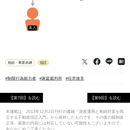
相続・事業承継
信託
#制限行為能力者
#家庭裁判所
#任意後見
【第7回】を読む
【第9回】を読む
本連載は、2013年12月2日刊行の書籍『資産運用と相続対策を両
立する不動産信託入門』から抜粋したものです。その後の税制改
正等、最新の内容には対応していない可能性もございますので、
あらかじめご了承ください。