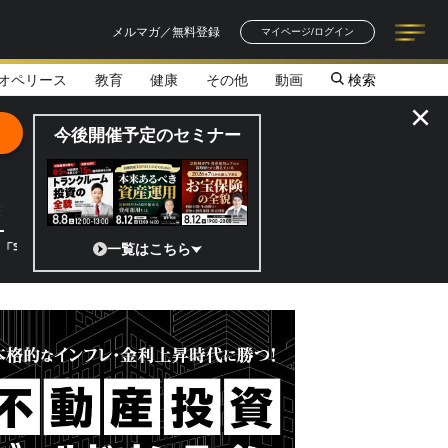
メルマガ／無料登録
マイページ/ログイン
オペリース
教育
健康
その他
動画
検索
記事一覧
連載一覧
著者一覧
書籍一覧
セミナー情報
お知らせ
×
今後開催予定のセミナー
全貌
?」 日本の宇宙ベンチャーのココがスゴイ！／補助金から実需へ、知られ
一覧はこちら