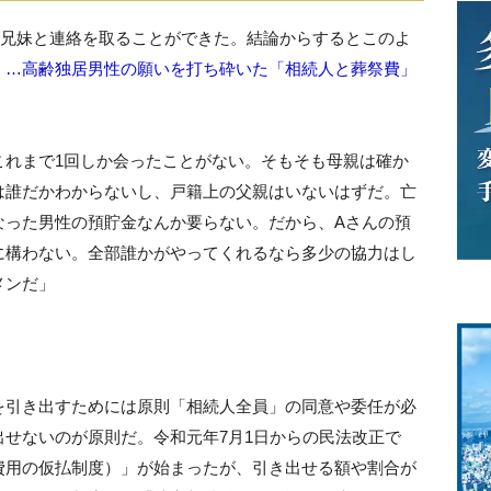
の兄妹と連絡を取ることができた。結論からするとこのよ
」…高齢独居男性の願いを打ち砕いた「相続人と葬祭費」
これまで1回しか会ったことがない。そもそも母親は確か
は誰だかわからないし、戸籍上の父親はいないはずだ。亡
なった男性の預貯金なんか要らない。だから、Aさんの預
に構わない。全部誰かがやってくれるなら多少の協力はし
メンだ」
を引き出すためには原則「相続人全員」の同意や委任が必
せないのが原則だ。令和元年7月1日からの民法改正で
費用の仮払制度）」が始まったが、引き出せる額や割合が