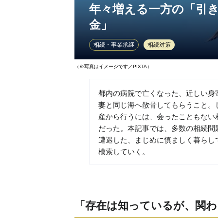
年々増える一方の「引
金」
相続・事業承継
相続対策
（※写真はイメージです／PIXTA）
都内の病院で亡くなった、近しい身
妻と同じ海へ散骨してもらうこと。
産から行うには、会ったこともない
だった。本記事では、多数の相続問
遭遇した、まじめに慎ましく暮らし
模索していく。
「存在は知っているが、関わ