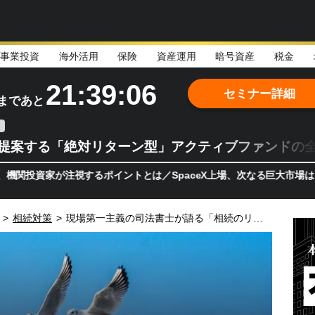
事業投資
海外活用
保険
資産運用
暗号資産
税金
21:39:04
セミナー詳細
まであと
teが提案する「絶対リターン型」アクティブファンドの
家が注視するポイントとは／SpaceX上場、次なる巨大市場は「宇宙!
>
相続対策
>
現場第一主義の司法書士が語る「相続のリアル」ここだけの話