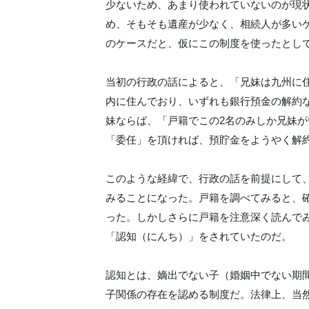
少ないため、あまり使われていないのが現状
め、そもそも遺産が少なく、相続人が多い
のケースだと、仮にこの制度を使ったとして
当初の行政の話によると、「兄妹は九州に住
内に住んでおり、いずれも銀行預金の解約
妹ならば、「戸籍でこの2名のみしか兄妹が
「委任」を頂ければ、預貯金をようやく解
このような経緯で、行政の話を前提にして
みることになった。戸籍を調べてみると、
った。しかしさらに戸籍を注意深く読んで
「認知（にんち）」をされていたのだ。
認知とは、嫡出でない子（婚姻中でない期
子関係の存在を認める制度だ。法律上、当