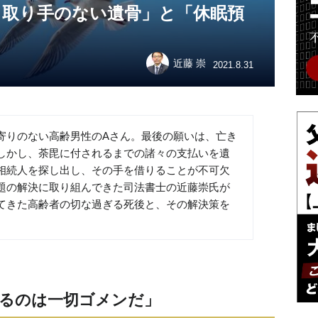
き取り手のない遺骨」と「休眠預
近藤 崇
2021.8.31
寄りのない高齢男性のAさん。最後の願いは、亡き
しかし、荼毘に付されるまでの諸々の支払いを遺
相続人を探し出し、その手を借りることが不可欠
題の解決に取り組んできた司法書士の近藤崇氏が
てきた高齢者の切な過ぎる死後と、その解決策を
るのは一切ゴメンだ」