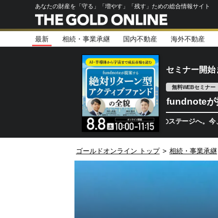
あなたの財産を「守る」「増やす」「残す」ための総合情報サイト
最新
相続・事業承継
国内不動産
海外不動産
セミナー開始
無料WEBセミナー
fundno
半導体相場は次のステージへ。今、機関投資
ゴールドオンライン トップ
>
相続・事業承継