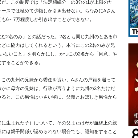
だ。この制度では「法定相続分」の3分の1が上限のた
ケースでは極めて少額しか引き出せない。ちなみにAさん
も6～7万程度しか引き出すことができない。
む2名のみ」との話だった。2名とも同じ九州のとある市
などに協力はしてくれるという。本当にこの2名のみが兄
いないこと」を明らかにし、かつこの2名から「同意」や
約することができる。
、この九州の兄妹から委任を貰い、Aさんの戸籍を遡って
確かに母方の兄妹は、行政が言うように九州の2名だけだ
みると、この男性は小さい頃に、父親とおぼしき男性から
間に生まれた子）について、その父または母が血縁上の親
然には親子関係が認められない場合でも、認知をすること