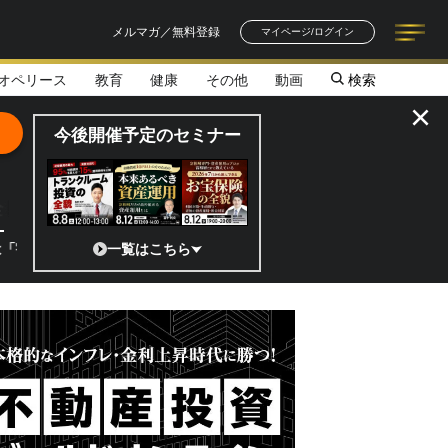
メルマガ／無料登録
マイページ/ログイン
オペリース
教育
健康
その他
動画
検索
記事一覧
連載一覧
著者一覧
書籍一覧
セミナー情報
お知らせ
×
今後開催予定のセミナー
全貌
?」 日本の宇宙ベンチャーのココがスゴイ！／補助金から実需へ、知られ
一覧はこちら