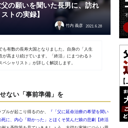
亡父の願いを聞いた長男に、訪れ
リストの実録】
竹内 義彦
2021.6.28
でも有数の長寿大国となりました。自身の「人生
性が高まり続けています。「終活」にまつわるト
スペシャリスト」が詳しく解説します。
せない「事前準備」を
ラブルが起こり得るのか、
『「父に延命治療の希望を聞い
の死に、内心「助かった」とほくそ笑んだ娘の悲劇【終活
体例と予防策を見ていきましょう。大切な家族につらい思