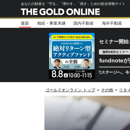
あなたの財産を「守る」「増やす」「残す」ための総合情報サイト
最新
相続・事業承継
国内不動産
海外不動産
セミナー開始
無料WEBセミナー
fundno
半導体相場は次のステージへ。今、機関投資
ゴールドオンライン トップ
>
その他
>
リタ