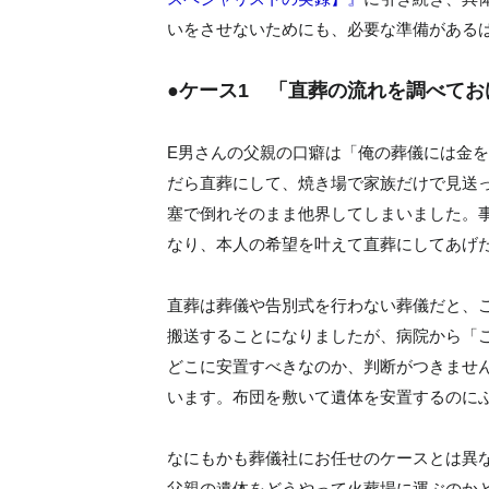
いをさせないためにも、必要な準備がある
●ケース1 「直葬の流れを調べて
E男さんの父親の口癖は「俺の葬儀には金
だら直葬にして、焼き場で家族だけで見送っ
塞で倒れそのまま他界してしまいました。
なり、本人の希望を叶えて直葬にしてあげ
直葬は葬儀や告別式を行わない葬儀だと、
搬送することになりましたが、病院から「
どこに安置すべきなのか、判断がつきませ
います。布団を敷いて遺体を安置するのに
なにもかも葬儀社にお任せのケースとは異
父親の遺体をどうやって火葬場に運ぶのか