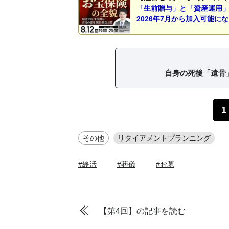
「生前贈与」と「資産運用
2026年7月から加入可能に
自身の死後「遺骨
1
その他
リタイアメントプランニング
#終活
#葬儀
#お墓
【第4回】の記事を読む