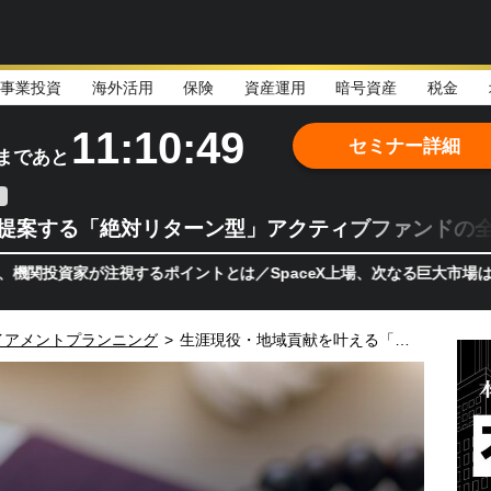
事業投資
海外活用
保険
資産運用
暗号資産
税金
11:10:47
セミナー詳細
まであと
teが提案する「絶対リターン型」アクティブファンドの
家が注視するポイントとは／SpaceX上場、次なる巨大市場は「宇宙!
イアメントプランニング
>
生涯現役・地域貢献を叶える「終活スペシャリスト」のススメ