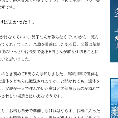
はずです。
おけばよかった！」
をかけなくていい。見栄なんか張らなくていいから、死ん
てくれ」でした。75歳を目前にしたある日、父親は脳梗
事後のいっさいは長男であるE男さんが取り仕切ることに
たいと思いました。
このとき初めてE男さんは知りました。自家用車で遺体を
ご遺体をどちらに搬送されますか」と聞かれても、遺体を
ん。父親が一人で住んでいた家はどの部屋もものが溢れて
ふさわしい場所とはいえなそうです。
なり、お棺も自分で準備しなければならず、お棺に入った
といった問題も出てきます。遺体が傷まないようドライア