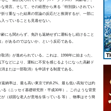
うな発言。そして、その経歴から来る「特別扱いされてい
が折り重なった結果の世論の反応だと推測するが、一部に
も入っていることも見逃せない。
年齢にも関わらず、免許も返納せずに運転をし続けること
信」があるのではないか、という反応である。
取消）が進められている。これは、1998年に始まった、
低下などにより、運転に不安を感じるようになった高齢ド
取消または一部取消）を申請する制度である。
許返納率は、最も高い東京で約8.2%、最も低い高知では約
っている（ニッセイ基礎研究所・平成30年）。このような背景
だが（頑固な老人が意地を張っている 等）、物事はそう簡