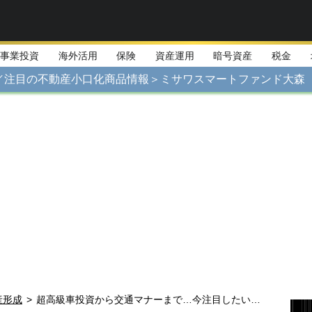
事業投資
海外活用
保険
資産運用
暗号資産
税金
／注目の不動産小口化商品情報＞ミサワスマートファンド大森
産形成
>
超高級車投資から交通マナーまで…今注目したい自動車トピック情報