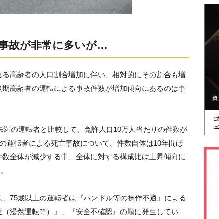
事故が非常に多いが…
れる高齢者の人口割合増加に伴い、相対的にその割合も増
後期高齢者の運転による事故件数が増加傾向にあるのは事
歳未満の運転者と比較して、免許人口10万人当たりの件数が
上の運転者による死亡事故について、件数自体は10年間ほ
件数全体が減少する中、全体に対する構成比は上昇傾向に
る。
、75歳以上の運転者は『ハンドル等の操作不適』による
意（漫然運転等）』、『安全不確認』の順に発生してい