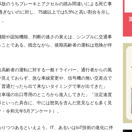
事故のうちブレーキとアクセルの踏み間違いによる死亡事
過ぎないのに対し、75歳以上では5.9%と高い割合を示し
）。
機能や認知機能、判断の速さの衰えは、シンプルに交通事
うことである。残念ながら、後期高齢者の運転は危険が伴
は高齢者の運転に対する一般ドライバー、通行者からの風
が見えておらず、急な車線変更や、信号機の無い交差点で
「普通だったら出て来ないタイミングで車が出てきた」
駐車場の出口専用のところから進入してきた」「法定速度
等といった具合に、中には怒気を含んだ意見なども多く見
ク・令和元年5月アンケート）。
りつつあるといえよう。IT、あるいはIoT技術の進化に伴