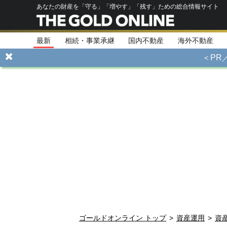
あなたの財産を「守る」「増やす」「残す」ための総合情報サイト
最新
相続・事業承継
国内不動産
海外不動産
＜PR
ゴールドオンライン トップ
>
資産運用
>
資