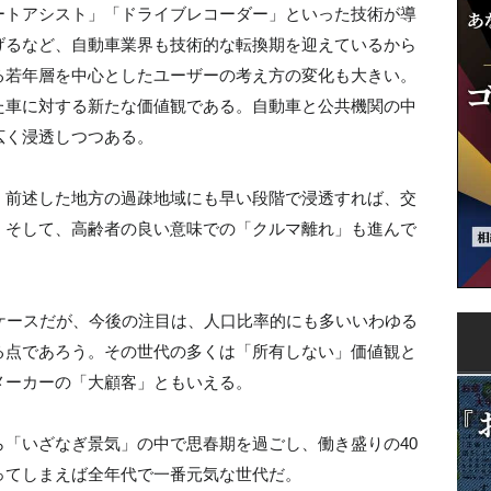
ートアシスト」「ドライブレコーダー」といった技術が導
げるなど、自動車業界も技術的な転換期を迎えているから
る若年層を中心としたユーザーの考え方の変化も大きい。
た車に対する新たな価値観である。自動車と公共機関の中
広く浸透しつつある。
、前述した地方の過疎地域にも早い段階で浸透すれば、交
。そして、高齢者の良い意味での「クルマ離れ」も進んで
ケースだが、今後の注目は、人口比率的にも多いいわゆる
る点であろう。その世代の多くは「所有しない」価値観と
メーカーの「大顧客」ともいえる。
「いざなぎ景気」の中で思春期を過ごし、働き盛りの40
ってしまえば全年代で一番元気な世代だ。