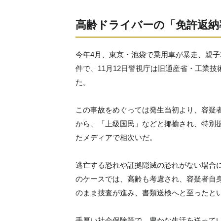
高齢ドライバーの「免許返納
今年4月、東京・池袋で乗用車が暴走、親子
件で、11月12日警視庁は旧通産省・工業
た。
この事故をめぐっては発生当初より、容疑
から、「上級国民」などと揶揄され、特別
たメディアで相次いだ。
逃亡する恐れや証拠隠滅の恐れがない場合
のケースでは、高齢も考慮され、容疑者自
のまま捜査が進み、書類送検へと至ったと
手厚い社会保険等で、豊かな生活を送って