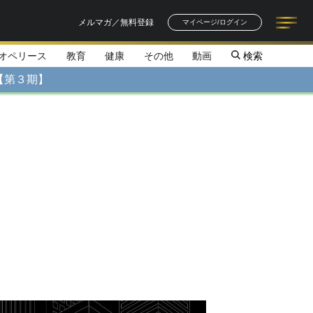
メルマガ／無料登録
マイページ/ログイン
オペリース
教育
健康
その他
動画
検索
記事一覧
連載一覧
著者一覧
書籍一覧
セミナー情報
お知らせ
【第３期】