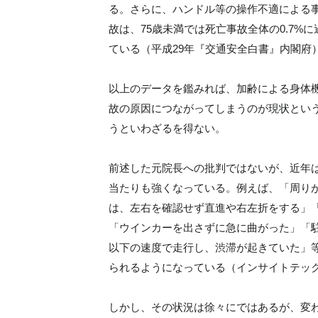
る。さらに、ハンドル等の操作不適による
故は、75歳未満では死亡事故全体の0.7%に
ている（平成29年『交通安全白書』内閣府
以上のデータを鑑みれば、加齢による身体
故の原因につながってしまうのが現状とい
うといわざるを得ない。
前述した元院長への批判ではないが、近年
当たりも強くなっている。例えば、「周り
は、左右を確認せず直進や右左折をする」
「ウインカーを出さずに急に曲がった」「
以下の速度で走行し、渋滞が起きていた」
られるようになっている（インサイトテッ
しかし、その状況は徐々にではあるが、変わ