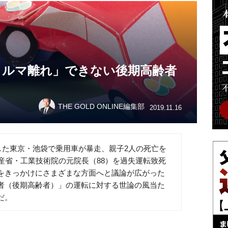
クルマ離れ」できない後期高齢者
THE GOLD ONLINE編集部
2019.11.16
生した東京・池袋で乗用車が暴走、親子2人の死亡を
産省・工業技術院の元院長（88）を過失運転致死
をきっかけにさまざまな方面へと議論が広がった
者（後期高齢者）」の運転に対する世論の風当た
だ。