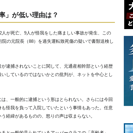
率」が低い理由は？
2人が死亡、9人が怪我をした痛ましい事故が発生、この
技術院の元院長（88）を過失運転致死傷の疑いで書類送検し
者が逮捕されないことに関して、元通産相幹部という経歴
扱いしているのではないかとの批判が、ネットを中心とし
には、一般的に逮捕という形はとられない。さらには今回
身も怪我を負って入院していたという事情もあった。任意
いう経緯があるものの、怒りの声は収まらない。
いると一般的見られているアッパークラスの「高齢者」。