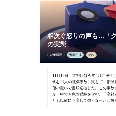
相次ぐ怒りの声も…「
の実態
資産運用
資産形成
節税
11月12日、警視庁は今年4月に発
含む11人の死傷事故に関して、旧通
傷の疑いで書類送検した。この事故
が、中でも免許返納を含む、「高齢
りも以前にも増して強くなった印象