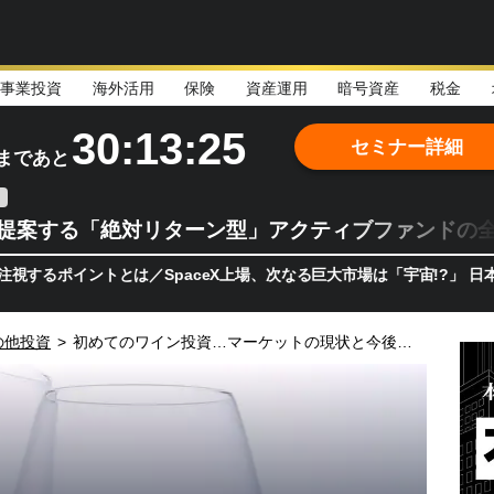
事業投資
海外活用
保険
資産運用
暗号資産
税金
30:13:24
セミナー詳細
まであと
teが提案する「絶対リターン型」アクティブファンドの
イントとは／SpaceX上場、次なる巨大市場は「宇宙!?」 日本の宇
の他投資
>
初めてのワイン投資…マーケットの現状と今後の可能性