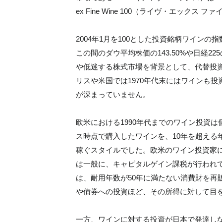
ex Fine Wine 100（ライヴ・エック
2004年1月を100とした投資銘柄ワインの指
この間のダウ平均株価の143.50%や日経2
や低迷する株式市場を背景として、代替投
リスや米国では1970年代末にはワインも
が深まっていません。
欧米における1990年代までのワイン投資
ス時点で購入したワインを、10年を超える
稼ぐスタイルでした。欧米のワイン投資家
は一般に、キャピタルゲイン課税が行われ
は、耐用年数が50年に満たない消費財を再
や債券への投資ほど、その所得に対して目
一方、ワインに対する投資が日本で発達し