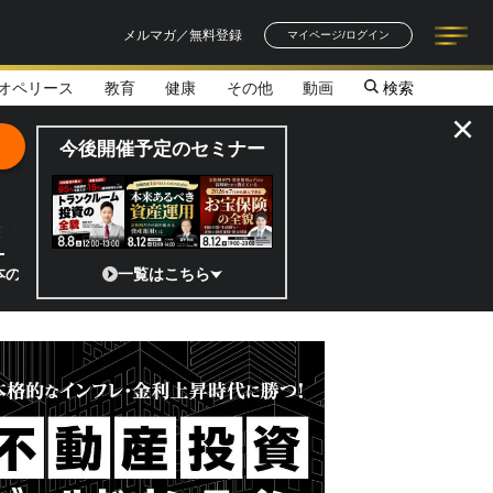
メルマガ／無料登録
マイページ/ログイン
オペリース
教育
健康
その他
動画
検索
記事一覧
連載一覧
著者一覧
書籍一覧
セミナー情報
お知らせ
×
今後開催予定のセミナー
全貌
宙ベンチャーのココがスゴイ！／補助金から実需へ、知られざる宇宙産業の
一覧はこちら