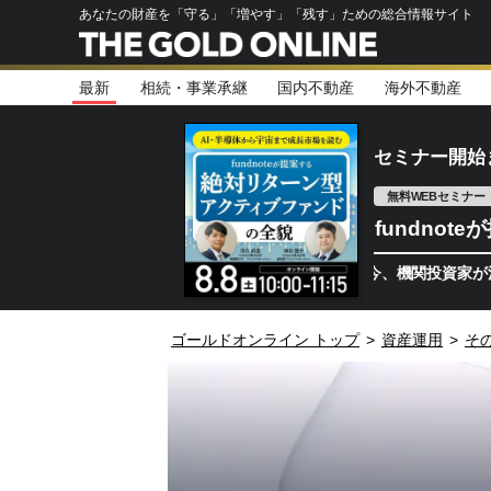
あなたの財産を「守る」「増やす」「残す」ための総合情報サイト
最新
相続・事業承継
国内不動産
海外不動産
セミナー開始
無料WEBセミナー
fundno
半導体相場は次のステージへ。今、機関投資家が注視するポ
ゴールドオンライン トップ
>
資産運用
>
そ