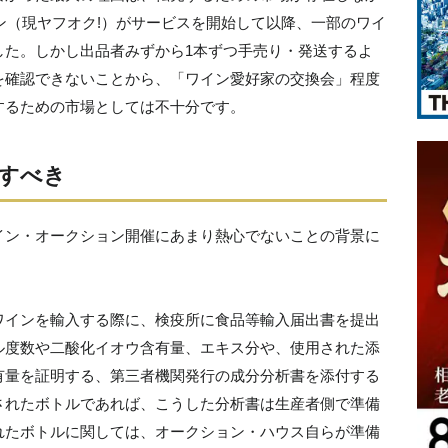
ション（現ヤフオク!）がサービスを開始して以降、一部のワイ
した。しかし出品者みずから1本ずつ手売り・発送するよ
を確認できないことから、「ワイン愛好家の交換会」程度
するための市場としては不十分です。
すべき
イン・オークション開催にあまり熱心でないことの背景に
ワインを輸入する際に、検疫所に食品等輸入届出書を提出
ル度数や二酸化イオウ含有量、エキス分や、使用された添
有量を証明する、第三者機関発行の成分分析書を添付する
されたボトルであれば、こうした分析書は生産者側で準備
れたボトルに関しては、オークション・ハウス自らが準備