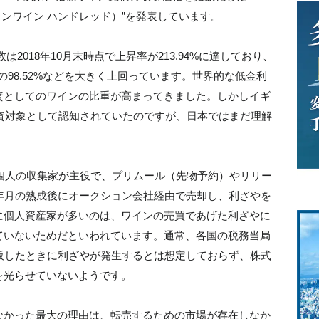
ス ファインワイン ハンドレッド）”を発表しています。
数は2018年10月末時点で上昇率が213.94%に達しており、
25の98.52%などを大きく上回っています。世界的な低金利
資としてのワインの比重が高まってきました。しかしイギ
投資対象として認知されていたのですが、日本ではまだ理解
は個人の収集家が主役で、プリムール（先物予約）やリリー
年月の熟成後にオークション会社経由で売却し、利ざやを
に個人資産家が多いのは、ワインの売買であげた利ざやに
ていないためだといわれています。通常、各国の税務当局
販したときに利ざやが発生するとは想定しておらず、株式
を光らせていないようです。
なかった最大の理由は、転売するための市場が存在しなか