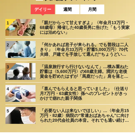
デイリー
週間
月間
「親だからって甘えすぎよ」〈年金月13万円・
1
68歳母〉帰省した40歳長男に告げた「もう実家
には泊めない」
「何かあれば息子が来られる。でも普段は二人
2
きり」〈年金月33万円・貯蓄5,000万円〉70代
夫婦、戸建てを手放して選んだ“ちょうどいい
距離”
「温泉旅行すら行けないなんて」…積み重ねた
3
貯蓄は〈5,600万円〉の68歳主婦。潤沢な老後
資金を貯めたはずが「馬鹿だった」肩を落とす
理由
「喜んでもらえると思っていました」〈仕送り
4
月7万円・63歳女性〉孫へのプレゼントがきっ
かけで崩れた親子関係
「必要ない人は来ないでほしい」…〈年金月15
5
万円・82歳〉病院の“常連おばあちゃん”に向け
られた20代会社員の本音。それでも通い続ける
理由