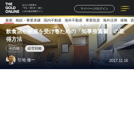
あなたの財産を
マイページ/ログイン
「守る・増やす・残す」
ための総合情報サイト
最新
相続・事業承継
国内不動産
海外不動産
事業投資
海外活用
保険
資
記事一覧
連載一覧
著者一覧
書籍一覧
セミナー情報
お知らせ
飲食店が融資を受けるための「知事推薦書」の取
得方法
その他
経営戦略
引地 修一
2017.11.16