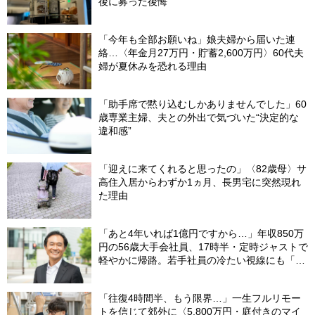
後に募った後悔
「今年も全部お願いね」娘夫婦から届いた連
絡…〈年金月27万円・貯蓄2,600万円〉60代夫
婦が夏休みを恐れる理由
「助手席で黙り込むしかありませんでした」60
歳専業主婦、夫との外出で気づいた“決定的な
違和感”
「迎えに来てくれると思ったの」〈82歳母〉サ
高住入居からわずか1ヵ月、長男宅に突然現れ
た理由
「あと4年いれば1億円ですから…」年収850万
円の56歳大手会社員、17時半・定時ジャストで
軽やかに帰路。若手社員の冷たい視線にも「だ
からなに？」の理由【CFPの助言】
「往復4時間半、もう限界…」一生フルリモー
トを信じて郊外に〈5,800万円・庭付きのマイ