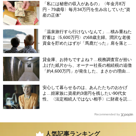
「私には秘密の収入があるの」〈年金月8万
円・79歳母〉毎月34万円を生み出していた"資
産の正体"
「温泉旅行すら行けないなんて」…積み重ねた
貯蓄は〈5,600万円〉の68歳主婦。潤沢な老後
資金を貯めたはずが「馬鹿だった」肩を落とす
理由
貸金庫、お持ちですよね？…税務調査官が拾い
上げた紙片から、オーナー社長の相続税の追徴
「約4,600万円」が発生した、まさかの理由
【税理士が解説】
安心して暮らせるのは、あんたたちのおかげ
よ…姪家族に資産約3億円を残したい90代女
性、〈法定相続人ではない相手〉に財産を託せ
たワケ【相続実務士が解説】
Recommended by
人気記事ランキング