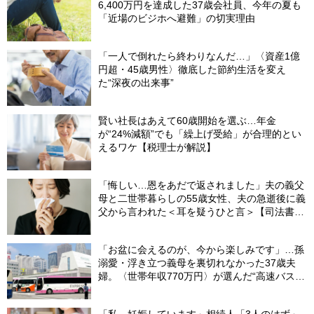
6,400万円を達成した37歳会社員、今年の夏も
「近場のビジホへ避難」の切実理由
「一人で倒れたら終わりなんだ…」〈資産1億
円超・45歳男性〉徹底した節約生活を変え
た“深夜の出来事”
賢い社長はあえて60歳開始を選ぶ…年金
が“24%減額”でも「繰上げ受給」が合理的とい
えるワケ【税理士が解説】
「悔しい…恩をあだで返されました」夫の義父
母と二世帯暮らしの55歳女性、夫の急逝後に義
父から言われた＜耳を疑うひと言＞【司法書士
が解説】
「お盆に会えるのが、今から楽しみです」…孫
溺愛・浮き立つ義母を裏切れなかった37歳夫
婦。〈世帯年収770万円〉が選んだ“高速バス帰
省”の悲惨な結末
「私…妊娠しています」相続人「3人のはず」