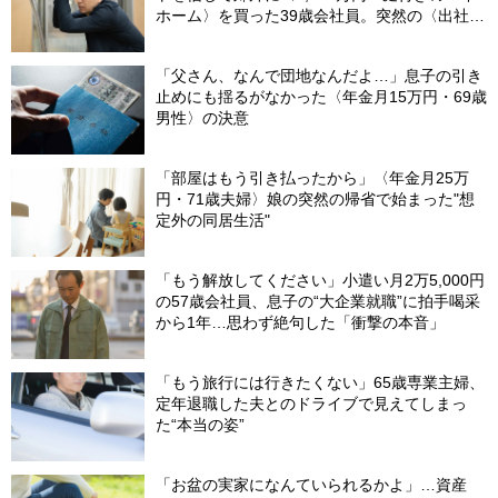
ホーム〉を買った39歳会社員。突然の〈出社
令〉に翻弄される“家族の日常”
「父さん、なんで団地なんだよ…」息子の引き
止めにも揺るがなかった〈年金月15万円・69歳
男性〉の決意
「部屋はもう引き払ったから」〈年金月25万
円・71歳夫婦〉娘の突然の帰省で始まった"想
定外の同居生活"
「もう解放してください」小遣い月2万5,000円
の57歳会社員、息子の“大企業就職”に拍手喝采
から1年…思わず絶句した「衝撃の本音」
「もう旅行には行きたくない」65歳専業主婦、
定年退職した夫とのドライブで見えてしまっ
た“本当の姿”
「お盆の実家になんていられるかよ」…資産