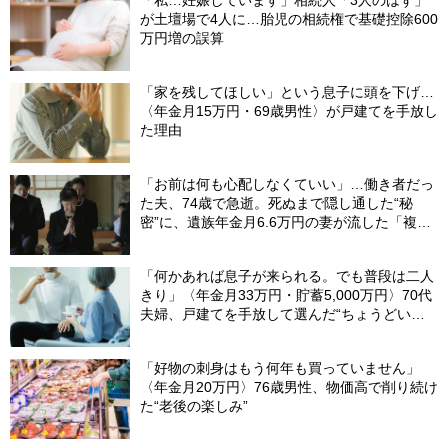
が土壇場で4人に…胎児の相続権で基礎控除600
万円増の誤算
「家を残してほしい」という息子に頭を下げ…
〈年金月15万円・69歳男性〉が戸建てを手放し
た理由
「お前は何も心配しなくていい」…働き者だっ
た夫、74歳で急逝。死ぬまで隠し通した“秘
密”に、遺族年金月6.6万円の妻が流した「複雑
な涙」
「何かあれば息子が来られる。でも普段は二人
きり」〈年金月33万円・貯蓄5,000万円〉70代
夫婦、戸建てを手放して選んだ“ちょうどいい
距離”
「好物の刺身はもう何年も買っていません」
〈年金月20万円〉76歳男性、物価高で削り続け
た“老後の楽しみ”