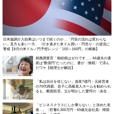
日米協調介入効果はいつまで続くのか…「円安の流れは変わらな
い」見方も多い一方、〈行き過ぎた米ドル買い・円売り〉の逆流に
警戒【8月の米ドル／円予想レンジ「150～160円」の根拠】
税務調査官「相続税はゼロです…」66歳夫の遺
産は“数億円”だったのに、妻が〈無税〉で済ん
だワケ【税理士が解説】
「私は自分を信じない」資産7億円・元経営者
の70代両親、息子に高級老人ホームを勧められ
るも、断固拒否。父が明かした驚愕の〈余生計
画〉【FPが解説】
「ビジネスクラスにしか乗らない」と決めた老
後…。〈貯蓄6,300万円・69歳元会社員〉帰国