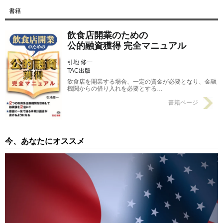
【第5回】 信用保証協会付融資（制度融資）の仕組みとは？
書籍
2017/10/19
飲食店開業のための
公的融資獲得 完全マニュアル
引地 修一
TAC出版
飲食店を開業する場合、一定の資金が必要となり、金融
機関からの借り入れを必要とする…
書籍ページ
今、あなたにオススメ