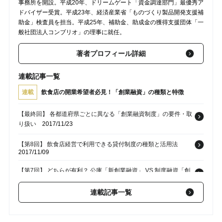
事務所を開設。平成20年、ドリームゲート「資金調達部門」最優秀ア
ドバイザー受賞。平成23年、経済産業省「ものづくり製品開発支援補
助金」検査員を担当。平成25年、補助金、助成金の獲得支援団体「一
般社団法人コンブリオ」の理事に就任。
著者プロフィール詳細
連載記事一覧
連載
飲食店の開業希望者必見！「創業融資」の種類と特徴
【最終回】 各都道府県ごとに異なる「創業融資制度」の要件・取
り扱い
2017/11/23
【第8回】 飲食店経営で利用できる貸付制度の種類と活用法
2017/11/09
【第7回】 どちらが有利？ 公庫「新創業融資」 VS 制度融資「創
業」
2017/11/02
連載記事一覧
【第6回】 無担保無保証の「新創業融資」と「創業融資」の違
い
2017/10/26