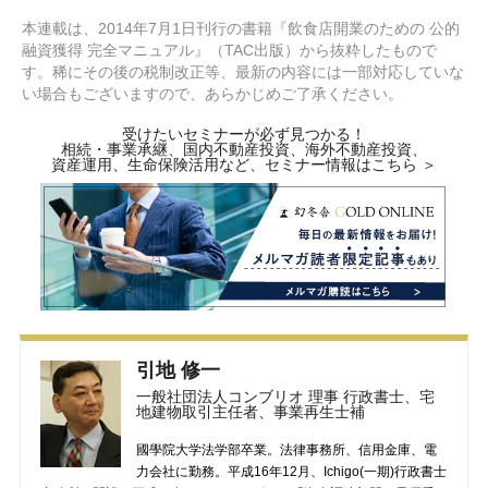
本連載は、2014年7月1日刊行の書籍『飲食店開業のための 公的
融資獲得 完全マニュアル』（TAC出版）から抜粋したもので
す。稀にその後の税制改正等、最新の内容には一部対応していな
い場合もございますので、あらかじめご了承ください。
受けたいセミナーが必ず見つかる！
相続・事業承継、国内不動産投資、海外不動産投資、
資産運用、生命保険活用など、セミナー情報はこちら ＞
引地 修一
一般社団法人コンブリオ 理事 行政書士、宅
地建物取引主任者、事業再生士補
國學院大学法学部卒業。法律事務所、信用金庫、電
力会社に勤務。平成16年12月、Ichigo(一期)行政書士