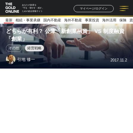
あなたの財産を
マイページ/ログイン
「守る・増やす・残す」
ための総合情報サイト
最新
相続・事業承継
国内不動産
海外不動産
事業投資
海外活用
保険
資
記事一覧
連載一覧
著者一覧
書籍一覧
セミナー情報
お知らせ
どちらが有利？ 公庫「新創業融資」 VS 制度融資
「創業」
その他
経営戦略
引地 修一
2017.11.2