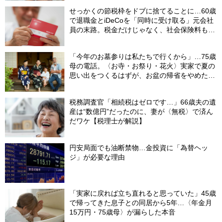
せっかくの節税枠をドブに捨てることに…60歳
で退職金とiDeCoを「同時に受け取る」元会社
員の末路。税金だけじゃなく、社会保険料も上
がる「二重の落とし穴」【CFPが警鐘】
「今年のお墓参りは私たちで行くから」…75歳
母の電話。〈お寺・お祭り・花火〉実家で夏の
思い出をつくるはずが、お盆の帰省をやめた理
由
税務調査官「相続税はゼロです…」66歳夫の遺
産は“数億円”だったのに、妻が〈無税〉で済ん
だワケ【税理士が解説】
円安局面でも油断禁物…金投資に「為替ヘッ
ジ」が必要な理由
「実家に戻れば立ち直れると思っていた」45歳
で帰ってきた息子との同居から5年…〈年金月
15万円・75歳母〉が漏らした本音