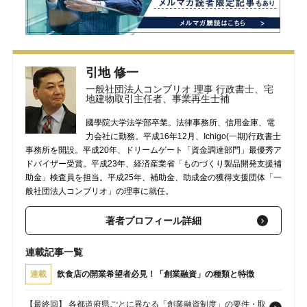
引地 修一
一般社団法人コンブリオ 理事 行政書士、宅
地建物取引主任者、事業再生士補
國學院大学法学部卒業。法律事務所、信用金庫、電
力会社に勤務。平成16年12月、Ichigo(一期)行政書士
事務所を開設。平成20年、ドリームゲート「資金調達部門」最優秀ア
ドバイザー受賞。平成23年、経済産業省「ものづくり製品開発支援補
助金」検査員を担当。平成25年、補助金、助成金の獲得支援団体「一
般社団法人コンブリオ」の理事に就任。
著者プロフィール詳細
連載記事一覧
連載
飲食店の開業希望者必見！「創業融資」の種類と特徴
【最終回】 各都道府県ごとに異なる「創業融資制度」の要件・取