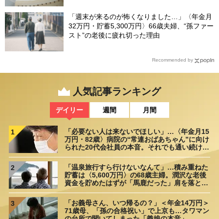
「週末が来るのが怖くなりました…」〈年金月
32万円・貯蓄5,300万円〉66歳夫婦、“孫ファー
スト”の老後に疲れ切った理由
Recommended by
人気記事ランキング
デイリー
週間
月間
「必要ない人は来ないでほしい」…〈年金月15
1
万円・82歳〉病院の“常連おばあちゃん”に向け
られた20代会社員の本音。それでも通い続ける
理由
「温泉旅行すら行けないなんて」…積み重ねた
2
貯蓄は〈5,600万円〉の68歳主婦。潤沢な老後
資金を貯めたはずが「馬鹿だった」肩を落とす
理由
「お義母さん、いつ帰るの？」＜年金14万円＞
3
71歳母、「孫の合格祝い」で上京も…タワマン
の台所で聞いてしまった「義娘の本音」