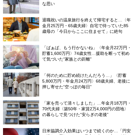
な思い
退職祝いの温泉旅行を終えて帰宅すると…〈年
金月25万円・65歳夫婦〉自宅で待っていた85
歳母の「今日からここに住ませて」に絶句
「ばぁば、もう行かないね」〈年金月22万円・
貯蓄1,600万円〉74歳女性…援助を断って初め
て気づいた“家族との距離”
「何のために貯め続けたんだろう…」〈貯蓄
5,800万円・年金月24万円〉68歳夫婦、老後に
押し寄せた“空っぽの毎日”
「家を売って清々しました」…年金月18万円・
70代夫婦〈築50年・家賃2万4,000円の団地〉
の暮らしで見つけた“安らぎの老後”
日米協調介入効果はいつまで続くのか…「円安