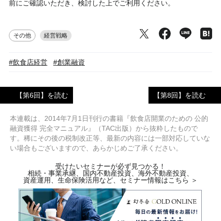
前にご確認いただき、検討した上でご利用ください。
その他
経営戦略
#飲食店経営
#創業融資
【第6回】を読む
【第8回】を読む
本連載は、2014年7月1日刊行の書籍『飲食店開業のための 公的
融資獲得 完全マニュアル』（TAC出版）から抜粋したもので
す。稀にその後の税制改正等、最新の内容には一部対応していな
い場合もございますので、あらかじめご了承ください。
受けたいセミナーが必ず見つかる！
相続・事業承継、国内不動産投資、海外不動産投資、
資産運用、生命保険活用など、セミナー情報はこちら ＞