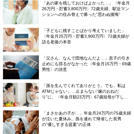
「あの家を残しておけばよかった…」〈年金月
26万円・貯蓄3,800万円〉72歳夫婦、駅近マン
ションへの住み替えで募った“思わぬ後悔”
「子どもに残すことばかり考えていました」
〈年金月25万円・貯蓄3,900万円〉72歳夫婦が
語る老後の本音
「父さん、なんで団地なんだよ…」息子の引き
止めにも揺るがなかった〈年金月15万円・69歳
男性〉の決意
「孫を生んでくれてありがとう。でも、私は
ATMじゃない」…止まらない“嫁のおねだ
り”に、〈年金月額23万円〉67歳祖母が下した
「静かな決断」
「まさかあの子が…」年金月24万円の75歳夫婦
が泣いた夏休み。孫を連れて帰省した長男
の“優しすぎる提案”の正体