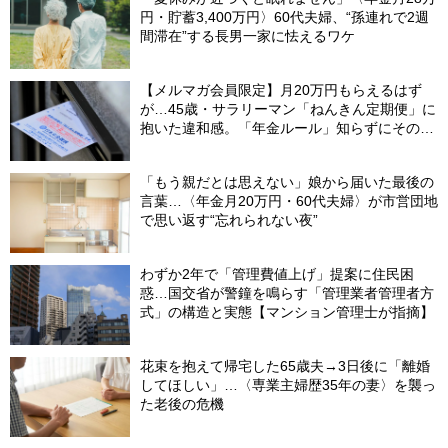
円・貯蓄3,400万円〉60代夫婦、“孫連れで2週
間滞在”する長男一家に怯えるワケ
【メルマガ会員限定】月20万円もらえるはず
が…45歳・サラリーマン「ねんきん定期便」に
抱いた違和感。「年金ルール」知らずにそのま
ま20年…65歳で受け取ることになる年金額に唖
然「何かの間違いでは？」
「もう親だとは思えない」娘から届いた最後の
言葉…〈年金月20万円・60代夫婦〉が市営団地
で思い返す“忘れられない夜”
わずか2年で「管理費値上げ」提案に住民困
惑…国交省が警鐘を鳴らす「管理業者管理者方
式」の構造と実態【マンション管理士が指摘】
花束を抱えて帰宅した65歳夫→3日後に「離婚
してほしい」…〈専業主婦歴35年の妻〉を襲っ
た老後の危機