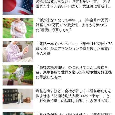
の流れは変わらない」見方も多い一方、〈行き
過ぎた米ドル買い・円売り〉の逆流に警戒【8
月の米ドル／円予想レンジ「150～160円」の
根拠】
「孫が来なくなって半年…」〈年金月22万円・
貯蓄1,700万円〉73歳女性、ようやく気づい
た“老後に必要なもの”
「電話一本でいいのに…」〈年金月14万円・72
歳女性〉シニアマンションで待ち続けた家族か
らの連絡
「最後の海外旅行」のつもりでした…夫亡き
後、豪華客船で世界を巡った68歳女性が帰国後
に手放したもの
利益を出すほど、会社が苦しく…経営者たちを
悩ませる「防衛特別法人税（4％上乗せ）」と
「社保負担増」の深刻な影響、生き残りの道
は？
「夏休みが近づくと眠れません」〈年金月28万