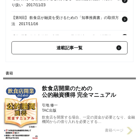
り扱い
2017/11/23
【第9回】 飲食店が融資を受けるための「知事推薦書」の取得方
法
2017/11/16
【第8回】 飲食店経営で利用できる貸付制度の種類と活用法
2017/11/09
連載記事一覧
【第6回】 無担保無保証の「新創業融資」と「創業融資」の違
い
2017/10/26
【第5回】 信用保証協会付融資（制度融資）の仕組みとは？
書籍
2017/10/19
飲食店開業のための
公的融資獲得 完全マニュアル
引地 修一
TAC出版
飲食店を開業する場合、一定の資金が必要となり、金融
機関からの借り入れを必要とする…
書籍ページ