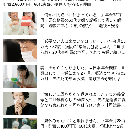
貯蓄2,600万円〉60代夫婦が夏休みを恐れる理由
「何かの間違いに決まっている…」年金32万
円・元公務員の60代夫婦が記帳して震えた瞬
間。通帳に並ぶ〈9桁の数字〉、老後不安を一
瞬で吹き飛ばした“17年前の決断”【FPが解説】
「必要ない人は来ないでほしい」…〈年金月15
万円・82歳〉病院の“常連おばあちゃん”に向け
られた20代会社員の本音。それでも通い続ける
理由
妻「夫が亡くなりました」→日本年金機構「書
類出して」→通知まで2カ月、振込までさらに2
カ月…夫の死で年金激減、遺族年金が届くまで
の「4カ月」で貯金がどんどん減る妻の悲劇
【CFPが解説】
「悔しい…恩をあだで返されました」夫の義父
母と二世帯暮らしの55歳女性、夫の急逝後に義
父から言われた＜耳を疑うひと言＞【司法書士
が解説】
「夏休みが近づくと眠れません」〈年金月28万
円・貯蓄3,400万円〉60代夫婦、“孫連れで2週