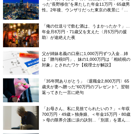
った“長野移住”を果たした年金11万円・65歳男
性。2年後、ウンザリだった東京の夜景に「癒
された」ワケ
「俺の仕送りで飲む酒は、うまかったか？」…
年金月8万円・71歳父を支えた〈月5万円の援
助〉が途絶えた夜
父が姉妹名義の口座に1,000万円ずつ入金…姉
は「贈与税0円」、妹の1,000万円は「相続税の
対象」とされたワケ【税理士が解説】
「35年間ありがとう」〈退職金2,800万円〉65
歳夫が妻へ贈った“60万円のプレゼント”。翌朝
返ってきた一言に絶句
「お母さん、私に見捨てられたいの？」＜年収
700万円・49歳＞独身娘、＜年金15万円・80歳
＞母の限界介護に涙の訣別…「別居」を選んだ
娘を襲った“罪悪感”の正体