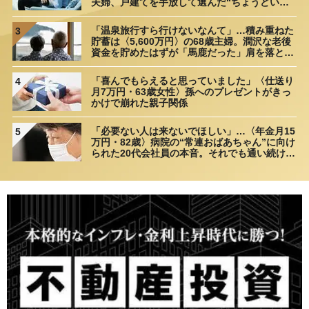
夫婦、戸建てを手放して選んだ“ちょうどいい
距離”
「温泉旅行すら行けないなんて」…積み重ねた
3
貯蓄は〈5,600万円〉の68歳主婦。潤沢な老後
資金を貯めたはずが「馬鹿だった」肩を落とす
理由
「喜んでもらえると思っていました」〈仕送り
4
月7万円・63歳女性〉孫へのプレゼントがきっ
かけで崩れた親子関係
「必要ない人は来ないでほしい」…〈年金月15
5
万円・82歳〉病院の“常連おばあちゃん”に向け
られた20代会社員の本音。それでも通い続ける
理由