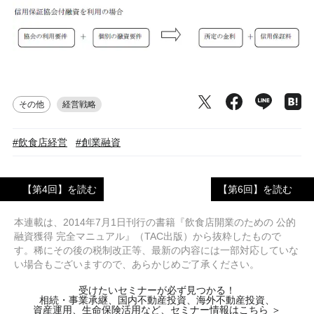
その他
経営戦略
#飲食店経営
#創業融資
【第4回】を読む
【第6回】を読む
本連載は、2014年7月1日刊行の書籍『飲食店開業のための 公的
融資獲得 完全マニュアル』（TAC出版）から抜粋したもので
す。稀にその後の税制改正等、最新の内容には一部対応していな
い場合もございますので、あらかじめご了承ください。
受けたいセミナーが必ず見つかる！
相続・事業承継、国内不動産投資、海外不動産投資、
資産運用、生命保険活用など、セミナー情報はこちら ＞