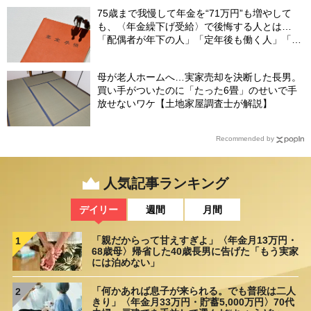
75歳まで我慢して年金を“71万円”も増やして
も、〈年金繰下げ受給〉で後悔する人とは…
「配偶者が年下の人」「定年後も働く人」「特
別な年金を受け取れる人」【CFPが解説】
母が老人ホームへ…実家売却を決断した長男。
買い手がついたのに「たった6畳」のせいで手
放せないワケ【土地家屋調査士が解説】
Recommended by
人気記事ランキング
デイリー
週間
月間
「親だからって甘えすぎよ」〈年金月13万円・
1
68歳母〉帰省した40歳長男に告げた「もう実家
には泊めない」
「何かあれば息子が来られる。でも普段は二人
2
きり」〈年金月33万円・貯蓄5,000万円〉70代