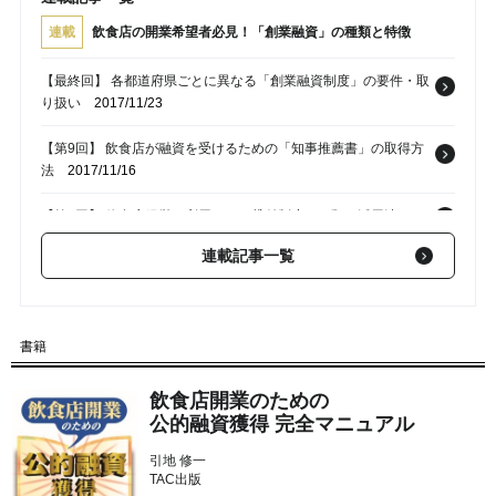
連載
飲食店の開業希望者必見！「創業融資」の種類と特徴
【最終回】 各都道府県ごとに異なる「創業融資制度」の要件・取
り扱い
2017/11/23
【第9回】 飲食店が融資を受けるための「知事推薦書」の取得方
法
2017/11/16
【第8回】 飲食店経営で利用できる貸付制度の種類と活用法
2017/11/09
連載記事一覧
【第7回】 どちらが有利？ 公庫「新創業融資」 VS 制度融資「創
業」
2017/11/02
【第6回】 無担保無保証の「新創業融資」と「創業融資」の違
書籍
い
2017/10/26
飲食店開業のための
公的融資獲得 完全マニュアル
引地 修一
TAC出版