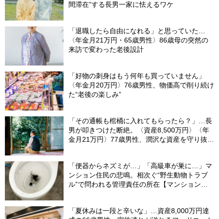
間滞在”する長男一家に怯えるワケ
「退職したら自由になれる」と思っていた…
〈年金月21万円・65歳男性〉86歳母の突然の
来訪で変わった老後設計
「好物の刺身はもう何年も買っていません」
〈年金月20万円〉76歳男性、物価高で削り続け
た“老後の楽しみ”
「その通帳も棺桶に入れてもらったら？」…長
男が叩きつけた断絶。〈資産8,500万円〉〈年
金月21万円〉77歳男性、潤沢な資産を守り抜い
た“代償”
「便器からネズミが…」「高級車が巣に…」マ
ンション住民の悲鳴。相次ぐ“野生動物トラブ
ル”で問われる管理責任の所在【マンション管
理士が警鐘】
「夏休みは一段と辛いな」…資産8,000万円達