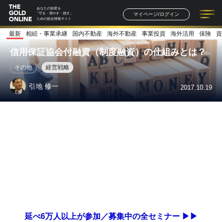
あなたの財産を
マイページ/ログイン
「守る・増やす・残す」
ための総合情報サイト
最新
相続・事業承継
国内不動産
海外不動産
事業投資
海外活用
保険
資
記事一覧
連載一覧
著者一覧
書籍一覧
セミナー情報
お知らせ
信用保証協会付融資（制度融資）の仕組みとは？
その他
経営戦略
引地 修一
2017.10.19
延べ6万人以上が参加／募集中の全セミナー ▶▶