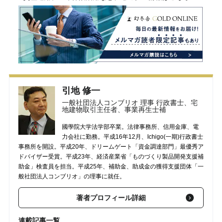
引地 修一
一般社団法人コンブリオ 理事 行政書士、宅
地建物取引主任者、事業再生士補
國學院大学法学部卒業。法律事務所、信用金庫、電
力会社に勤務。平成16年12月、Ichigo(一期)行政書士
事務所を開設。平成20年、ドリームゲート「資金調達部門」最優秀ア
ドバイザー受賞。平成23年、経済産業省「ものづくり製品開発支援補
助金」検査員を担当。平成25年、補助金、助成金の獲得支援団体「一
般社団法人コンブリオ」の理事に就任。
著者プロフィール詳細
連載記事一覧