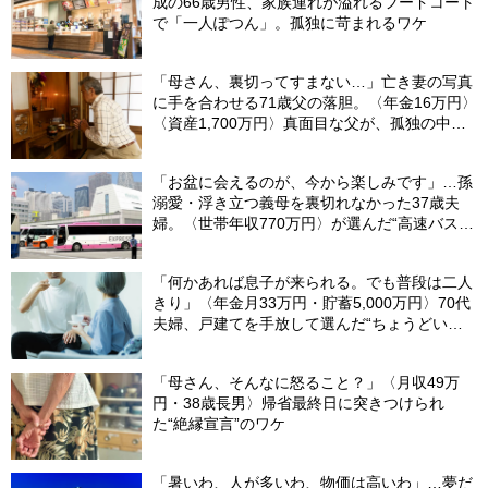
成の66歳男性、家族連れが溢れるフードコート
で「一人ぽつん」。孤独に苛まれるワケ
「母さん、裏切ってすまない…」亡き妻の写真
に手を合わせる71歳父の落胆。〈年金16万円〉
〈資産1,700万円〉真面目な父が、孤独の中で
失った「40万円と自尊心」
「お盆に会えるのが、今から楽しみです」…孫
溺愛・浮き立つ義母を裏切れなかった37歳夫
婦。〈世帯年収770万円〉が選んだ“高速バス帰
省”の悲惨な結末
「何かあれば息子が来られる。でも普段は二人
きり」〈年金月33万円・貯蓄5,000万円〉70代
夫婦、戸建てを手放して選んだ“ちょうどいい
距離”
「母さん、そんなに怒ること？」〈月収49万
円・38歳長男〉帰省最終日に突きつけられ
た“絶縁宣言”のワケ
「暑いわ、人が多いわ、物価は高いわ」…夢だ