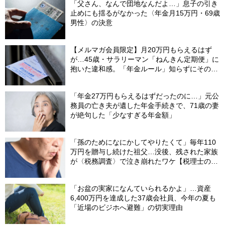
「父さん、なんで団地なんだよ…」息子の引き
止めにも揺るがなかった〈年金月15万円・69歳
男性〉の決意
【メルマガ会員限定】月20万円もらえるはず
が…45歳・サラリーマン「ねんきん定期便」に
抱いた違和感。「年金ルール」知らずにそのま
ま20年…65歳で受け取ることになる年金額に唖
然「何かの間違いでは？」
「年金27万円もらえるはずだったのに…」元公
務員の亡き夫が遺した年金手続きで、71歳の妻
が絶句した「少なすぎる年金額」
「孫のためになにかしてやりたくて」毎年110
万円を贈与し続けた祖父…没後、残された家族
が〈税務調査〉で泣き崩れたワケ【税理士の助
言】
「お盆の実家になんていられるかよ」…資産
6,400万円を達成した37歳会社員、今年の夏も
「近場のビジホへ避難」の切実理由