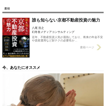
書籍
【第12回】 洛東、洛西、洛南、洛北…京都「洛外エリア」の特
徴
2017/08/02
誰も知らない京都不動産投資の魅力
八尾 浩之
幻冬舎メディアコンサルティング
近年、不動産投資人気が過熱しており、将来の年金不安
や資産運用など財テクの必要性か…
書籍ページ
今、あなたにオススメ