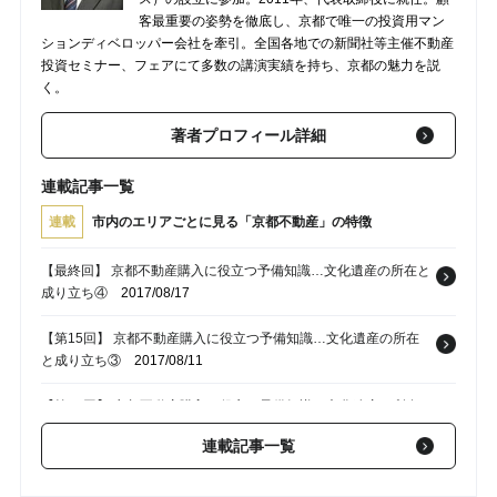
客最重要の姿勢を徹底し、京都で唯一の投資用マン
ションディベロッパー会社を牽引。全国各地での新聞社等主催不動産
投資セミナー、フェアにて多数の講演実績を持ち、京都の魅力を説
く。
著者プロフィール詳細
連載記事一覧
連載
市内のエリアごとに見る「京都不動産」の特徴
【最終回】 京都不動産購入に役立つ予備知識…文化遺産の所在と
成り立ち④
2017/08/17
【第15回】 京都不動産購入に役立つ予備知識…文化遺産の所在
と成り立ち③
2017/08/11
【第14回】 京都不動産購入に役立つ予備知識…文化遺産の所在
と成り立ち②
2017/08/07
連載記事一覧
【第13回】 京都不動産購入に役立つ予備知識…文化遺産の所在
と成り立ち①
2017/08/04