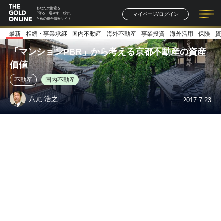
あなたの財産を
マイページ/ログイン
「守る・増やす・残す」
ための総合情報サイト
最新
相続・事業承継
国内不動産
海外不動産
事業投資
海外活用
保険
資
記事一覧
連載一覧
著者一覧
書籍一覧
セミナー情報
お知らせ
「マンションPBR」から考える京都不動産の資産
価値
不動産
国内不動産
八尾 浩之
2017.7.23