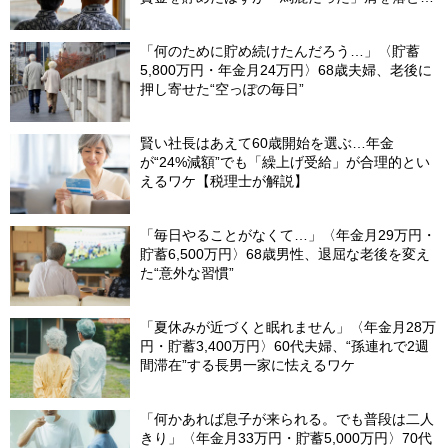
理由
「何のために貯め続けたんだろう…」〈貯蓄
5,800万円・年金月24万円〉68歳夫婦、老後に
押し寄せた“空っぽの毎日”
賢い社長はあえて60歳開始を選ぶ…年金
が“24%減額”でも「繰上げ受給」が合理的とい
えるワケ【税理士が解説】
「毎日やることがなくて…」〈年金月29万円・
貯蓄6,500万円〉68歳男性、退屈な老後を変え
た“意外な習慣”
「夏休みが近づくと眠れません」〈年金月28万
円・貯蓄3,400万円〉60代夫婦、“孫連れで2週
間滞在”する長男一家に怯えるワケ
「何かあれば息子が来られる。でも普段は二人
きり」〈年金月33万円・貯蓄5,000万円〉70代