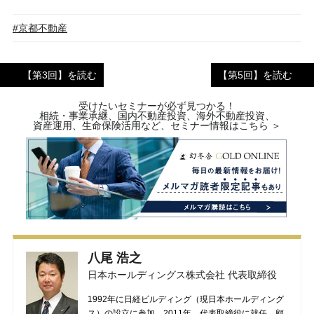
#京都不動産
【第3回】を読む
【第5回】を読む
受けたいセミナーが必ず見つかる！
相続・事業承継、国内不動産投資、海外不動産投資、
資産運用、生命保険活用など、セミナー情報はこちら ＞
八尾 浩之
日本ホールディングス株式会社 代表取締役
1992年に日経ビルディング（現日本ホールディング
ス）の設立に参加。2011年、代表取締役に就任。顧