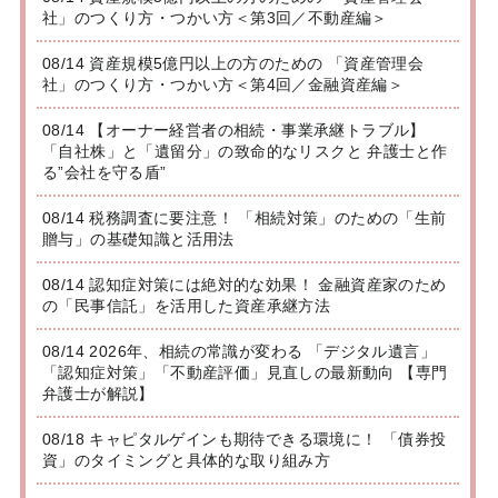
社」のつくり方・つかい方＜第3回／不動産編＞
08/14 資産規模5億円以上の方のための 「資産管理会
社」のつくり方・つかい方＜第4回／金融資産編＞
08/14 【オーナー経営者の相続・事業承継トラブル】
「自社株」と「遺留分」の致命的なリスクと 弁護士と作
る”会社を守る盾”
08/14 税務調査に要注意！ 「相続対策」のための「生前
贈与」の基礎知識と活用法
08/14 認知症対策には絶対的な効果！ 金融資産家のため
の「民事信託」を活用した資産承継方法
08/14 2026年、相続の常識が変わる 「デジタル遺言」
「認知症対策」「不動産評価」見直しの最新動向 【専門
弁護士が解説】
08/18 キャピタルゲインも期待できる環境に！ 「債券投
資」のタイミングと具体的な取り組み方