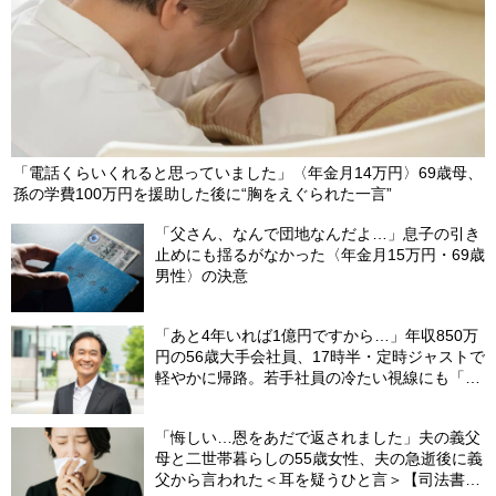
「電話くらいくれると思っていました」〈年金月14万円〉69歳母、
孫の学費100万円を援助した後に“胸をえぐられた一言”
「父さん、なんで団地なんだよ…」息子の引き
止めにも揺るがなかった〈年金月15万円・69歳
男性〉の決意
「あと4年いれば1億円ですから…」年収850万
円の56歳大手会社員、17時半・定時ジャストで
軽やかに帰路。若手社員の冷たい視線にも「だ
からなに？」の理由【CFPの助言】
「悔しい…恩をあだで返されました」夫の義父
母と二世帯暮らしの55歳女性、夫の急逝後に義
父から言われた＜耳を疑うひと言＞【司法書士