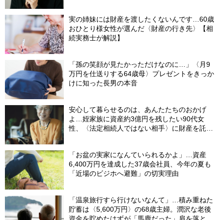
が解説】
実の姉妹には財産を渡したくないんです…60歳
おひとり様女性が選んだ〈財産の行き先〉【相
続実務士が解説】
「孫の笑顔が見たかっただけなのに…」〈月9
万円を仕送りする64歳母〉プレゼントをきっか
けに知った長男の本音
安心して暮らせるのは、あんたたちのおかげ
よ…姪家族に資産約3億円を残したい90代女
性、〈法定相続人ではない相手〉に財産を託せ
たワケ【相続実務士が解説】
「お盆の実家になんていられるかよ」…資産
6,400万円を達成した37歳会社員、今年の夏も
「近場のビジホへ避難」の切実理由
「温泉旅行すら行けないなんて」…積み重ねた
貯蓄は〈5,600万円〉の68歳主婦。潤沢な老後
資金を貯めたはずが「馬鹿だった」肩を落とす