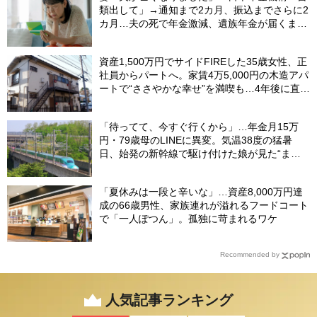
類出して」→通知まで2カ月、振込までさらに2
カ月…夫の死で年金激減、遺族年金が届くまで
の「4カ月」で貯金がどんどん減る妻の悲劇
【CFPが解説】
資産1,500万円でサイドFIREした35歳女性、正
社員からパートへ。家賃4万5,000円の木造アパ
ートで“ささやかな幸せ”を満喫も…4年後に直面
した「究極の2択」
「待ってて、今すぐ行くから」…年金月15万
円・79歳母のLINEに異変。気温38度の猛暑
日、始発の新幹線で駆け付けた娘が見た“まさ
かの光景”
「夏休みは一段と辛いな」…資産8,000万円達
成の66歳男性、家族連れが溢れるフードコート
で「一人ぽつん」。孤独に苛まれるワケ
Recommended by
人気記事ランキング