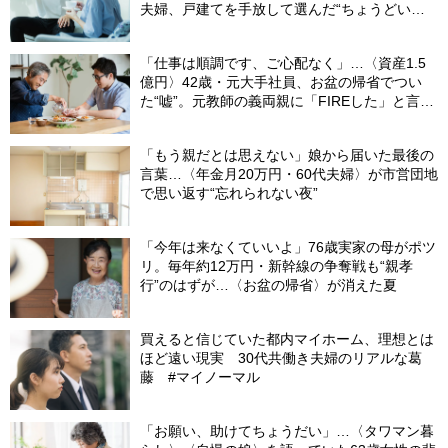
夫婦、戸建てを手放して選んだ“ちょうどいい
距離”
「仕事は順調です、ご心配なく」…〈資産1.5
億円〉42歳・元大手社員、お盆の帰省でつい
た“嘘”。元教師の義両親に「FIREした」と言え
なかったワケ
「もう親だとは思えない」娘から届いた最後の
言葉…〈年金月20万円・60代夫婦〉が市営団地
で思い返す“忘れられない夜”
「今年は来なくていいよ」76歳実家の母がポツ
リ。毎年約12万円・新幹線の争奪戦も“親孝
行”のはずが…〈お盆の帰省〉が消えた夏
買えると信じていた都内マイホーム、理想とは
ほど遠い現実 30代共働き夫婦のリアルな葛
藤 #マイノーマル
「お願い、助けてちょうだい」…〈タワマン暮