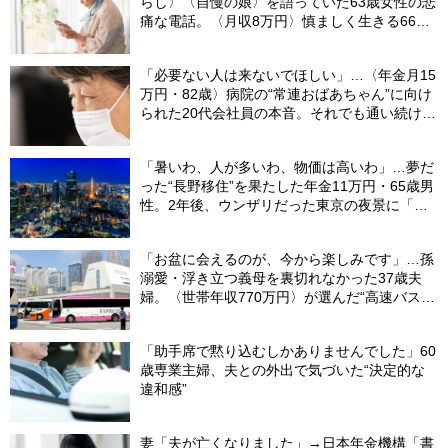
らし〉〈自慢の娘〉を語っていた63歳女性の悲
痛な電話。〈月収8万円〉慎ましく生きる66歳
女性が“静かに突き放した”ワケ
「必要ない人は来ないでほしい」…〈年金月15
万円・82歳〉病院の“常連おばあちゃん”に向け
られた20代会社員の本音。それでも通い続ける
理由
「暑いわ、人が多いわ、物価は高いわ」…夢だ
った“長野移住”を果たした年金11万円・65歳男
性。2年後、ウンザリだった東京の夜景に「癒
された」ワケ
「お盆に会えるのが、今から楽しみです」…孫
溺愛・浮き立つ義母を裏切れなかった37歳夫
婦。〈世帯年収770万円〉が選んだ“高速バス帰
省”の悲惨な結末
「助手席で黙り込むしかありませんでした」60
歳専業主婦、夫との外出で気づいた“決定的な
違和感”
妻「夫が亡くなりました」→日本年金機構「書