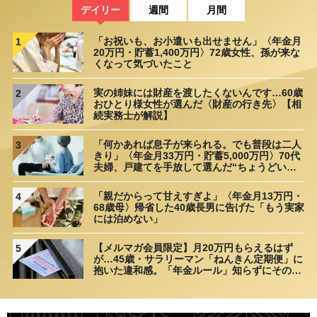
デイリー
週間
月間
「お祝いも、お小遣いも出せません」〈年金月
1
20万円・貯蓄1,400万円〉72歳女性、孫が来な
くなって気づいたこと
実の姉妹には財産を渡したくないんです…60歳
2
おひとり様女性が選んだ〈財産の行き先〉【相
続実務士が解説】
「何かあれば息子が来られる。でも普段は二人
3
きり」〈年金月33万円・貯蓄5,000万円〉70代
夫婦、戸建てを手放して選んだ“ちょうどいい
距離”
「親だからって甘えすぎよ」〈年金月13万円・
4
68歳母〉帰省した40歳長男に告げた「もう実家
には泊めない」
【メルマガ会員限定】月20万円もらえるはず
5
が…45歳・サラリーマン「ねんきん定期便」に
抱いた違和感。「年金ルール」知らずにそのま
ま20年…65歳で受け取ることになる年金額に唖
然「何かの間違いでは？」