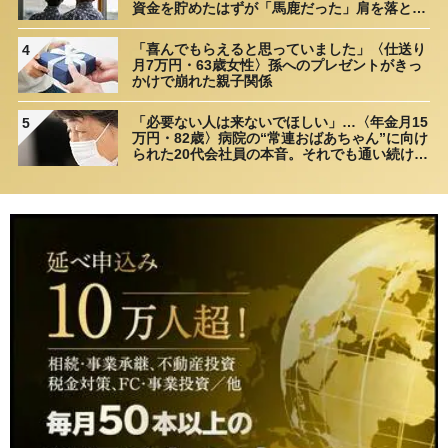
資金を貯めたはずが「馬鹿だった」肩を落とす
理由
「喜んでもらえると思っていました」〈仕送り
4
月7万円・63歳女性〉孫へのプレゼントがきっ
かけで崩れた親子関係
「必要ない人は来ないでほしい」…〈年金月15
5
万円・82歳〉病院の“常連おばあちゃん”に向け
られた20代会社員の本音。それでも通い続ける
理由