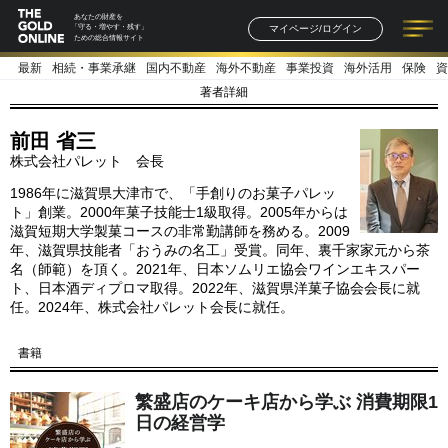
あなたの財産を
マイページ/ログイン
「守る・増やす・残す」
ための総合情報サイト
最新
相続・事業承継
国内不動産
海外不動産
事業投資
海外活用
保険
資
記事一覧
連載一覧
著者一覧
書籍一覧
セミナー情報
お知らせ
著者詳細
前田 省三
株式会社パレット 会長
1986年に滋賀県大津市で、「手創りのお菓子パレッ
ト」創業。2000年菓子技能士1級取得。2005年からは
滋賀短期大学製菓コースの非常勤講師を務める。2009
年、滋賀県技能者「おうみの名工」受賞。同年、裏千家家元から茶
名（師範）を頂く。2021年、日本ソムリエ協会ワインエキスパー
ト、日本酒ディプロマ取得。2022年、滋賀県洋菓子協会会長に就
任。2024年、株式会社パレット会長に就任。
書籍
繁盛店のケーキ店から学ぶ 消費期限1
日の経営学