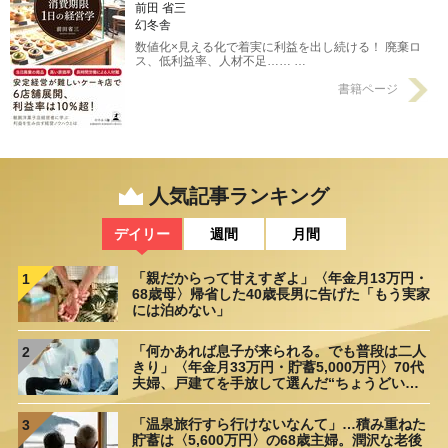
前田 省三
幻冬舎
数値化×見える化で着実に利益を出し続ける！ 廃棄ロ
ス、低利益率、人材不足…… …
書籍ページ
人気記事ランキング
デイリー
週間
月間
「親だからって甘えすぎよ」〈年金月13万円・
1
68歳母〉帰省した40歳長男に告げた「もう実家
には泊めない」
「何かあれば息子が来られる。でも普段は二人
2
きり」〈年金月33万円・貯蓄5,000万円〉70代
夫婦、戸建てを手放して選んだ“ちょうどいい
距離”
「温泉旅行すら行けないなんて」…積み重ねた
3
貯蓄は〈5,600万円〉の68歳主婦。潤沢な老後