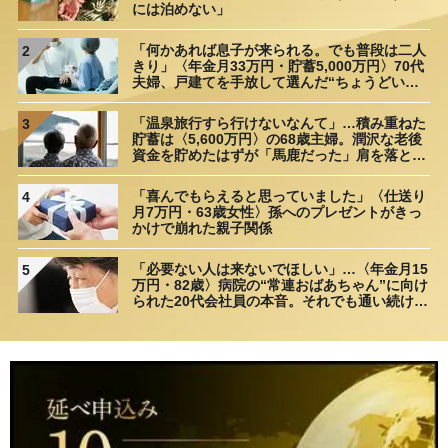
には泊めない」
「何かあれば息子が来られる。でも普段は二人
2
きり」〈年金月33万円・貯蓄5,000万円〉70代
夫婦、戸建てを手放して選んだ“ちょうどいい
距離”
「温泉旅行すら行けないなんて」…積み重ねた
3
貯蓄は〈5,600万円〉の68歳主婦。潤沢な老後
資金を貯めたはずが「馬鹿だった」肩を落とす
理由
「喜んでもらえると思っていました」〈仕送り
4
月7万円・63歳女性〉孫へのプレゼントがきっ
かけで崩れた親子関係
「必要ない人は来ないでほしい」…〈年金月15
5
万円・82歳〉病院の“常連おばあちゃん”に向け
られた20代会社員の本音。それでも通い続ける
理由