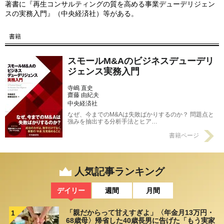
著書に『再生コンサルティングの質を高める事業デューデリジェン
スの実務入門』（中央経済社）等がある。
書籍
スモールM&Aのビジネスデューデリ
ジェンス実務入門
寺嶋 直史
齋藤 由紀夫
中央経済社
なぜ、今までのM&Aは失敗ばかりするのか？ 問題点と
強みを抽出する分析手法とヒア…
書籍ページ
人気記事ランキング
デイリー
週間
月間
「親だからって甘えすぎよ」〈年金月13万円・
1
68歳母〉帰省した40歳長男に告げた「もう実家