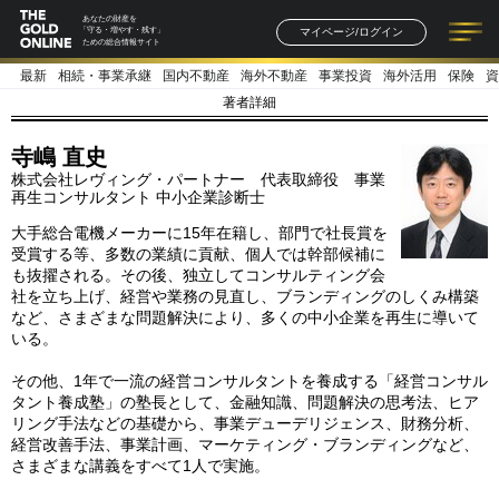
あなたの財産を
マイページ/ログイン
「守る・増やす・残す」
ための総合情報サイト
最新
相続・事業承継
国内不動産
海外不動産
事業投資
海外活用
保険
資
記事一覧
連載一覧
著者一覧
書籍一覧
セミナー情報
お知らせ
著者詳細
寺嶋 直史
株式会社レヴィング・パートナー 代表取締役 事業
再生コンサルタント 中小企業診断士
大手総合電機メーカーに15年在籍し、部門で社長賞を
受賞する等、多数の業績に貢献、個人では幹部候補に
も抜擢される。その後、独立してコンサルティング会
社を立ち上げ、経営や業務の見直し、ブランディングのしくみ構築
など、さまざまな問題解決により、多くの中小企業を再生に導いて
いる。
その他、1年で一流の経営コンサルタントを養成する「経営コンサル
タント養成塾」の塾長として、金融知識、問題解決の思考法、ヒア
リング手法などの基礎から、事業デューデリジェンス、財務分析、
経営改善手法、事業計画、マーケティング・ブランディングなど、
さまざまな講義をすべて1人で実施。