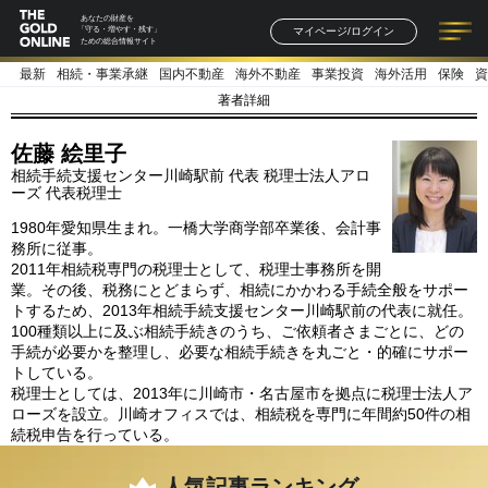
あなたの財産を
マイページ/ログイン
「守る・増やす・残す」
ための総合情報サイト
最新
相続・事業承継
国内不動産
海外不動産
事業投資
海外活用
保険
資
記事一覧
連載一覧
著者一覧
書籍一覧
セミナー情報
お知らせ
著者詳細
佐藤 絵里子
相続手続支援センター川崎駅前 代表 税理士法人アロ
ーズ 代表税理士
1980年愛知県生まれ。一橋大学商学部卒業後、会計事
務所に従事。
2011年相続税専門の税理士として、税理士事務所を開
業。その後、税務にとどまらず、相続にかかわる手続全般をサポー
トするため、2013年相続手続支援センター川崎駅前の代表に就任。
100種類以上に及ぶ相続手続きのうち、ご依頼者さまごとに、どの
手続が必要かを整理し、必要な相続手続きを丸ごと・的確にサポー
トしている。
税理士としては、2013年に川崎市・名古屋市を拠点に税理士法人ア
ローズを設立。川崎オフィスでは、相続税を専門に年間約50件の相
続税申告を行っている。
人気記事ランキング