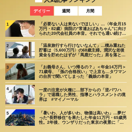
デイリー
週間
月間
「必要ない人は来ないでほしい」…〈年金月15
1
万円・82歳〉病院の“常連おばあちゃん”に向け
られた20代会社員の本音。それでも通い続ける
理由
「温泉旅行すら行けないなんて」…積み重ねた
2
貯蓄は〈5,600万円〉の68歳主婦。潤沢な老後
資金を貯めたはずが「馬鹿だった」肩を落とす
理由
「お義母さん、いつ帰るの？」＜年金14万円＞
3
71歳母、「孫の合格祝い」で上京も…タワマン
の台所で聞いてしまった「義娘の本音」
4
一度の注意が火種に…部下からの「逆パワハ
ラ」で退職した男性、指導とハラスメントの境
界は #マイノーマル
「暑いわ、人が多いわ、物価は高いわ」…夢だ
5
った“長野移住”を果たした年金11万円・65歳男
性。2年後、ウンザリだった東京の夜景に「癒
された」ワケ