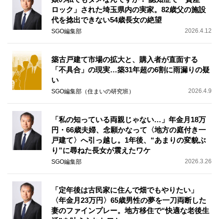
ロック」された埼玉県内の実家。82歳父の施設
代を捻出できない54歳長女の絶望
2026.4.12
SGO編集部
築古戸建て市場の拡大と、購入者が直面する
「不具合」の現実…築31年超の6割に雨漏りの疑
い
2026.4.9
SGO編集部（住まいの研究班）
「私の知っている両親じゃない…」年金月18万
円・66歳夫婦、念願かなって〈地方の庭付き一
戸建て〉へ引っ越し。1年後、“あまりの変貌ぶ
り”に尋ねた長女が震えたワケ
2026.3.26
SGO編集部
「定年後は古民家に住んで畑でもやりたい」
〈年金月23万円〉65歳男性の夢を一刀両断した
妻のファインプレー。地方移住で“快適な老後生