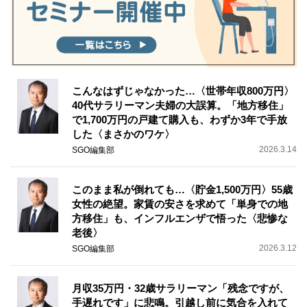
こんなはずじゃなかった…〈世帯年収800万円〉
40代サラリーマン夫婦の大誤算。「地方移住」
で1,700万円の戸建て購入も、わずか3年で手放
した〈まさかのワケ〉
2026.3.14
SGO編集部
このまま私が倒れても…〈貯金1,500万円〉55歳
女性の絶望。家賃の安さを求めて「単身での地
方移住」も、インフルエンザで悟った〈悲惨な
老後〉
2026.3.12
SGO編集部
月収35万円・32歳サラリーマン「残念ですが、
手遅れです」に悲鳴。引越し前に気合を入れて