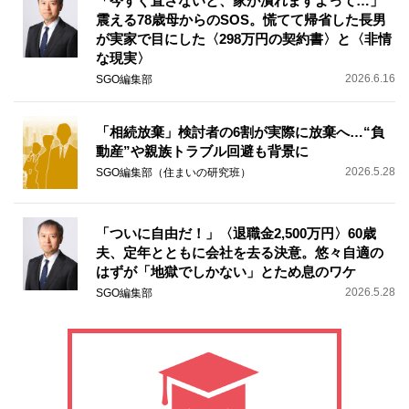
「今すぐ直さないと、家が潰れますよって…」
震える78歳母からのSOS。慌てて帰省した長男
が実家で目にした〈298万円の契約書〉と〈非情
な現実〉
2026.6.16
SGO編集部
「相続放棄」検討者の6割が実際に放棄へ…“負
動産”や親族トラブル回避も背景に
2026.5.28
SGO編集部（住まいの研究班）
「ついに自由だ！」〈退職金2,500万円〉60歳
夫、定年とともに会社を去る決意。悠々自適の
はずが「地獄でしかない」とため息のワケ
2026.5.28
SGO編集部