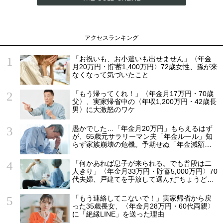
アクセスランキング
「お祝いも、お小遣いも出せません」〈年金
月20万円・貯蓄1,400万円〉72歳女性、孫が来
なくなって気づいたこと
「もう帰ってくれ！」〈年金月17万円・70歳
父〉、実家帰省中の〈年収1,200万円・42歳長
男〉に大激怒のワケ
愚かでした…「年金月20万円」もらえるはず
が、65歳元サラリーマン夫「年金ルール」知
らず家族崩壊の危機。予期せぬ「年金減額」5
つの理由
「何かあれば息子が来られる。でも普段は二
人きり」〈年金月33万円・貯蓄5,000万円〉70
代夫婦、戸建てを手放して選んだ“ちょうどい
い距離”
「もう連絡してこないで！」実家帰省から戻
った35歳長女、〈年金月28万円・60代両親〉
に「絶縁LINE」を送った理由