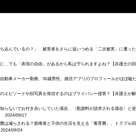
』
落ち込んでいるの？」…被害者をさらに追いつめる「二次被害」に遭っ
休業に…でも「表現の自由」があるから私は守られますよね？【弁護士の回
、自動車メーカー勤務、30歳男性」婚活アプリのプロフィールがほぼ嘘
どものエピソードや顔写真を発信するのはプライバシー侵害？【弁護士が解
を知らないでお付き合いしていた場合、〈慰謝料が請求される場合〉と
】
2024/09/17
育費は減らされる？親権者と子供の生活を支える「養育費」、トラブル
024/09/24