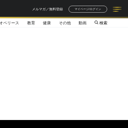
メルマガ／無料登録
マイページ/ログイン
オペリース
教育
健康
その他
動画
検索
記事一覧
連載一覧
著者一覧
書籍一覧
セミナー情報
お知らせ