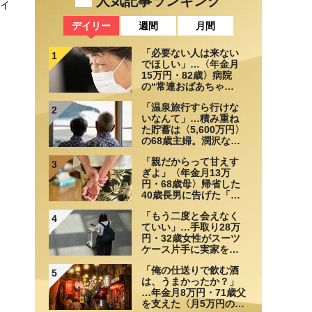
人気記事ランキング
マイ
デイリー
週間
月間
「必要ない人は来ない
1
でほしい」…〈年金月
15万円・82歳〉病院
の“常連おばあちゃ
ん”に向けられた20代会
「温泉旅行すら行けな
社員の本音。それでも
2
いなんて」…積み重ね
通い続ける理由
た貯蓄は〈5,600万円〉
の68歳主婦。潤沢な老
後資金を貯めたはずが
「親だからって甘えす
「馬鹿だった」肩を落
3
ぎよ」〈年金月13万
とす理由
円・68歳母〉帰省した
40歳長男に告げた「も
う実家には泊めない」
「もう二度と会えなく
4
ていい」…手取り28万
円・32歳女性がスーツ
ケース片手に実家を飛
び出した日。きっかけ
「俺の仕送りで飲む酒
は66歳母の「背筋の凍
5
は、うまかったか？」
る一言」
…年金月8万円・71歳父
を支えた〈月5万円の援