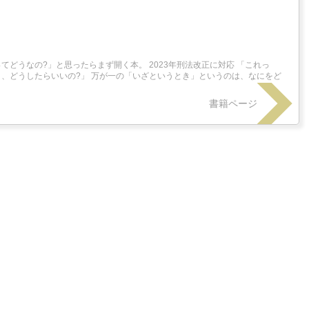
てどうなの?」と思ったらまず開く本。 2023年刑法改正に対応 「これっ
き、どうしたらいいの?」 万が一の「いざというとき」というのは、なにをど
書籍ページ