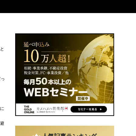
たと
だっ
逆に
回避