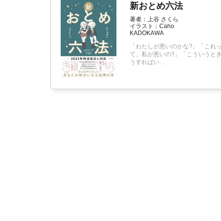
新おとめ六法
著者：上谷 さくら
イラスト：Caho
KADOKAWA
「わたしが悪いのかな?」「これっ
て、私が悪いの?」「こういうと
うすればい…