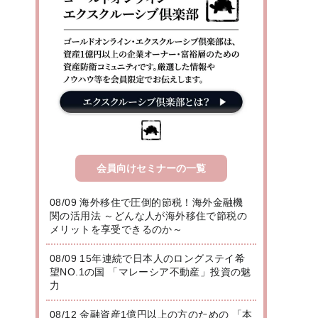
会員向けセミナーの一覧
08/09 海外移住で圧倒的節税！海外金融機
関の活用法 ～どんな人が海外移住で節税の
メリットを享受できるのか～
08/09 15年連続で日本人のロングステイ希
望NO.1の国 「マレーシア不動産」投資の魅
力
08/12 金融資産1億円以上の方のための 「本