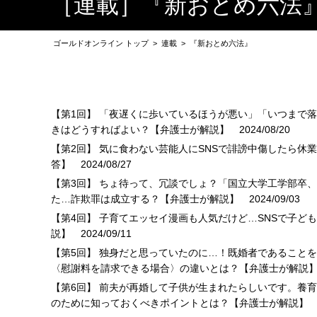
［連載］『新おとめ六法
ゴールドオンライン トップ
>
連載
>
『新おとめ六法』
【第1回】 「夜遅くに歩いているほうが悪い」「いつまで
きはどうすればよい？【弁護士が解説】
2024/08/20
【第2回】 気に食わない芸能人にSNSで誹謗中傷したら
答】
2024/08/27
【第3回】 ちょ待って、冗談でしょ？「国立大学工学部卒
た…詐欺罪は成立する？【弁護士が解説】
2024/09/03
【第4回】 子育てエッセイ漫画も人気だけど…SNSで子
説】
2024/09/11
【第5回】 独身だと思っていたのに…！既婚者であること
〈慰謝料を請求できる場合〉の違いとは？【弁護士が解説
【第6回】 前夫が再婚して子供が生まれたらしいです。養
のために知っておくべきポイントとは？【弁護士が解説】
2