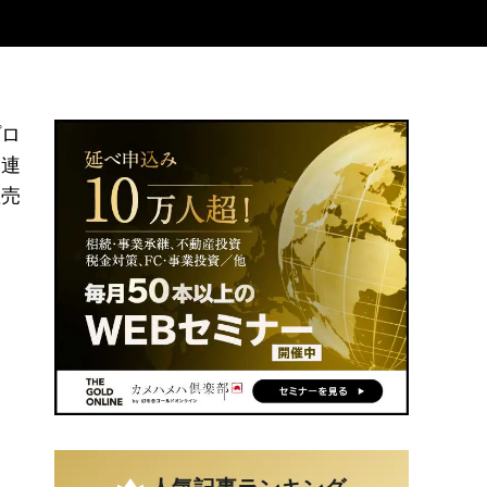
プロ
本連
産売