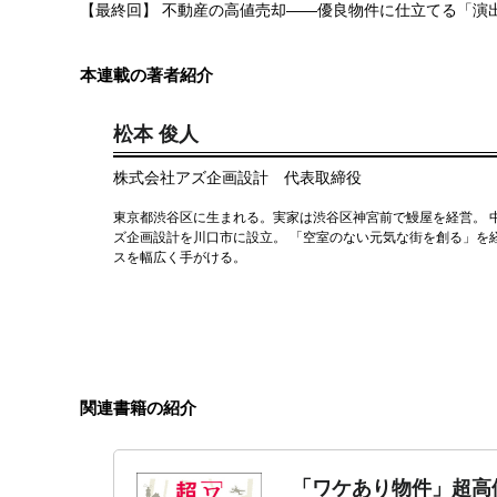
【最終回】 不動産の高値売却――優良物件に仕立てる「演
本連載の著者紹介
松本 俊人
株式会社アズ企画設計 代表取締役
東京都渋谷区に生まれる。実家は渋谷区神宮前で鰻屋を経営。 中
ズ企画設計を川口市に設立。 「空室のない元気な街を創る」を
スを幅広く手がける。
関連書籍の紹介
「ワケあり物件」超高