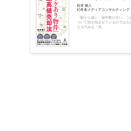
松本 俊人
幻冬舎メディアコンサルティング
「駅から遠い、築年数が古い、ご
ついて頭を悩ませているのではな
える巧みな「演…