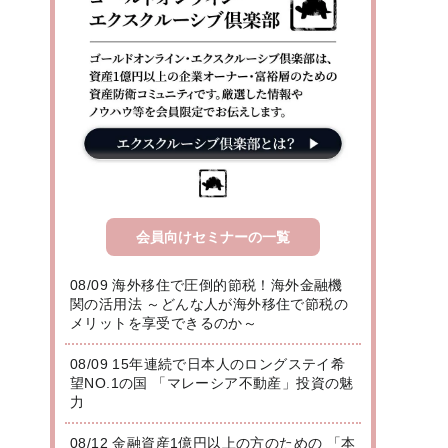
会員向けセミナーの一覧
08/09 海外移住で圧倒的節税！海外金融機
関の活用法 ～どんな人が海外移住で節税の
メリットを享受できるのか～
08/09 15年連続で日本人のロングステイ希
望NO.1の国 「マレーシア不動産」投資の魅
力
08/12 金融資産1億円以上の方のための 「本