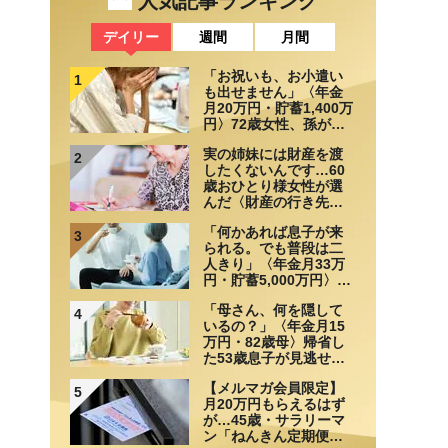
人気記事ランキング
デイリー
週間
月間
「お祝いも、お小遣い
1
も出せません」〈年金
月20万円・貯蓄1,400万
円〉72歳女性、孫が来
なくなって気づいたこ
実の姉妹には財産を渡
と
2
したくないんです…60
歳おひとり様女性が選
んだ〈財産の行き先〉
【相続実務士が解説】
「何かあれば息子が来
3
られる。でも普段は二
人きり」〈年金月33万
円・貯蓄5,000万円〉70
代夫婦、戸建てを手放
「母さん、何を隠して
して選んだ“ちょうどい
4
いるの？」〈年金月15
い距離”
万円・82歳母〉帰省し
た53歳息子が見逃せな
かった変化
【メルマガ会員限定】
5
月20万円もらえるはず
が…45歳・サラリーマ
ン「ねんきん定期便」