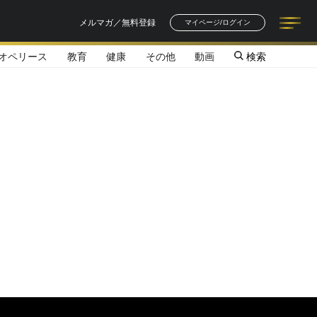
メルマガ／無料登録
マイページ/ログイン
オペリース
教育
健康
その他
動画
検索
記事一覧
連載一覧
著者一覧
書籍一覧
セミナー情報
お知らせ