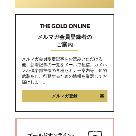
に抱いた違和感。「年
金ルール」知らずにそ
のまま20年…65歳で受
け取ることになる年金
額に唖然「何かの間違
いでは？」
メルマガ会員登録者の
ご案内
メルマガ会員限定記事をお読みいただける
他、新着記事の一覧をメールで配信。カメハ
メハ倶楽部主催の各種セミナー案内等、知的
武装をし、行動するための情報を厳選してお
届けします。
メルマガ登録